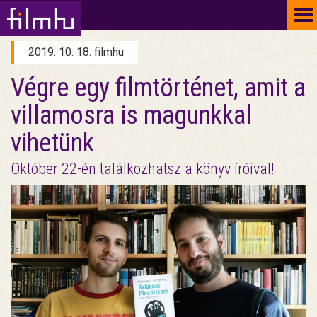
To
na
2019. 10. 18. filmhu
Végre egy filmtörténet, amit a
villamosra is magunkkal
vihetünk
Október 22-én találkozhatsz a könyv íróival!