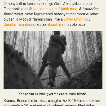
élményéről is kérdezzük majd őket. A könyvbemutató
Facebook-oldalát
ide kattintva találjátok meg
. A
Kalandos
filmtörténet
száz fejezetéből néhányat már most el lehet
olvasni a Magyar Narancsban. Íme a
David Lynch-ről
,
Quentin Tarantinóról
és az
akciófilmről
szóló rész.
Képkocka az Iván gyermekkora című filmből
Kránicz Bence filmkritikus, újságíró. Az ELTE filmes doktori
képzésén a 20. század első felének magyar filmkritika-