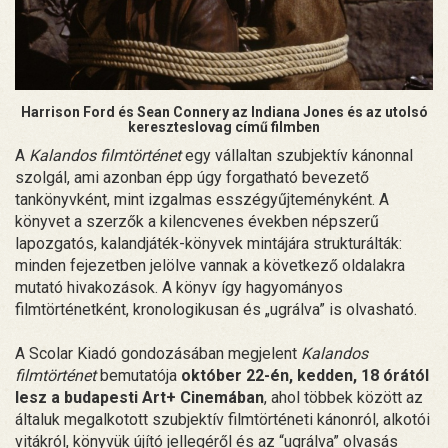
Harrison Ford és Sean Connery az Indiana Jones és az utolsó
kereszteslovag című filmben
A
Kalandos filmtörténet
egy vállaltan szubjektív kánonnal
szolgál, ami azonban épp úgy forgatható bevezető
tankönyvként, mint izgalmas esszégyűjteményként. A
könyvet a szerzők a kilencvenes években népszerű
lapozgatós, kalandjáték-könyvek mintájára strukturálták:
minden fejezetben jelölve vannak a következő oldalakra
mutató hivakozások. A könyv így hagyományos
filmtörténetként, kronologikusan és „ugrálva” is olvasható.
A Scolar Kiadó gondozásában megjelent
Kalandos
filmtörténet
bemutatója
október 22-én, kedden, 18 órától
lesz a budapesti Art+ Cinemában
, ahol többek között az
általuk megalkotott szubjektív filmtörténeti kánonról, alkotói
vitákról, könyvük újító jellegéről és az “ugrálva” olvasás