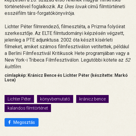
történetével foglalkozik. Az
Üres lovak
című filmtörténeti
esszéfilm társ-forgatókönyvírója.
Lichter Péter filmrendező, filmesztéta, a Prizma folyóirat
szerkesztője. Az ELTE filmtudományi képzésén végzett,
jelenleg a PTE adjunktusa. 2002 óta készít kísérleti
filmeket, amiket számos filmfesztiválon vetítettek, például
a Berlini Filmfesztivál Kritikusok Hete programjában vagy a
New York-i Tribeca Filmfesztiválon. Legutóbbi kötete az
52
kultfilm
.
címlapkép: Kránicz Bence és Lichter Péter (készítette: Markó
Luca)
Lichter Péter
könyvbemutató
kránicz bence
kalandos filmtörténet
Megosztás