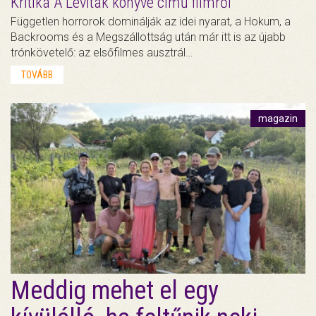
Kritika A Léviták könyve című filmről
Független horrorok dominálják az idei nyarat, a Hokum, a
Backrooms és a Megszállottság után már itt is az újabb
trónkövetelő: az elsőfilmes ausztrál…
TOVÁBB
magazin
Meddig mehet el egy