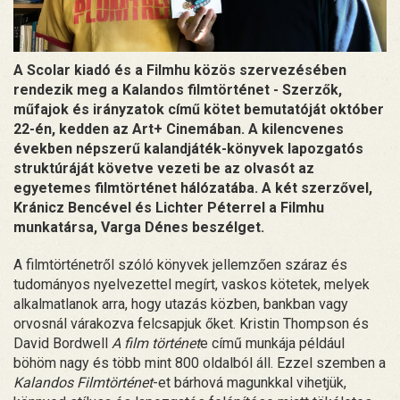
A Scolar kiadó és a Filmhu közös szervezésében
rendezik meg a Kalandos filmtörténet - Szerzők,
műfajok és irányzatok című kötet bemutatóját október
22-én, kedden az Art+ Cinemában. A kilencvenes
években népszerű kalandjáték-könyvek lapozgatós
struktúráját követve vezeti be az olvasót az
egyetemes filmtörténet hálózatába. A két szerzővel,
Kránicz Bencével és Lichter Péterrel a Filmhu
munkatársa, Varga Dénes beszélget.
A filmtörténetről szóló könyvek jellemzően száraz és
tudományos nyelvezettel megírt, vaskos kötetek, melyek
alkalmatlanok arra, hogy utazás közben, bankban vagy
orvosnál várakozva felcsapjuk őket. Kristin Thompson és
David Bordwell
A film történet
e című munkája például
böhöm nagy és több mint 800 oldalból áll. Ezzel szemben a
Kalandos Filmtörténet
-et bárhová magunkkal vihetjük,