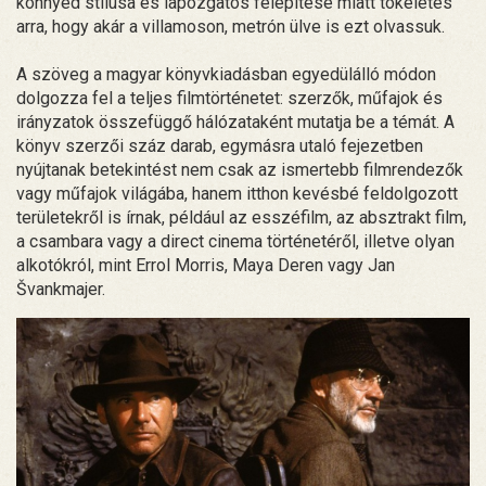
könnyed stílusa és lapozgatós felépítése miatt tökéletes
arra, hogy akár a villamoson, metrón ülve is ezt olvassuk.
A szöveg a magyar könyvkiadásban egyedülálló módon
dolgozza fel a teljes filmtörténetet: szerzők, műfajok és
irányzatok összefüggő hálózataként mutatja be a témát. A
könyv szerzői száz darab, egymásra utaló fejezetben
nyújtanak betekintést nem csak az ismertebb filmrendezők
vagy műfajok világába, hanem itthon kevésbé feldolgozott
területekről is írnak, például az esszéfilm, az absztrakt film,
a csambara vagy a direct cinema történetéről, illetve olyan
alkotókról, mint Errol Morris, Maya Deren vagy Jan
Švankmajer.