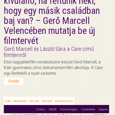
kívülálló, ha feltűnik neki,
hogy egy másik családban
baj van? – Gerő Marcell
Velencében mutatja be új
filmtervét
Gerő Marcell és László Sára a Care című
filmtervről
Első nagyjátékfilm-rendezésére készül Gerő Marcell, a
Káin gyermekei című dokumentumfilm alkotója. A Care
egy Berlinből a nyári szünetre…
TOVÁBB
STÁB
PARTNEREK
RÓLUNK
KONTAKT
ADATVÉDELEM
Filmhu
HMDB
FilmInHungary
Filmtörténet
Szakma