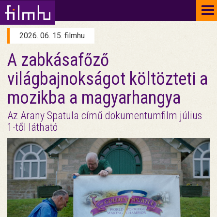
To
na
2026. 06. 15. filmhu
A zabkásafőző
világbajnokságot költözteti a
mozikba a magyarhangya
Az Arany Spatula című dokumentumfilm július
1-től látható