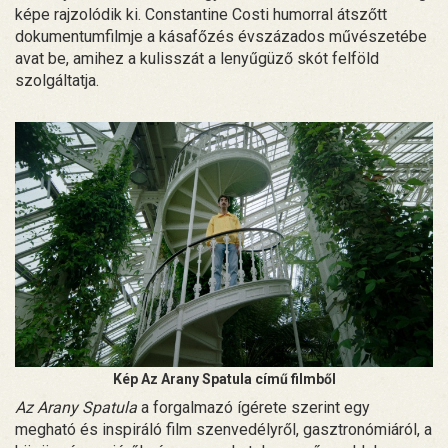
képe rajzolódik ki. Constantine Costi humorral átszőtt
dokumentumfilmje a kásafőzés évszázados művészetébe
avat be, amihez a kulisszát a lenyűgüző skót felföld
szolgáltatja.
Kép Az Arany Spatula című filmből
Az Arany Spatula
a forgalmazó ígérete szerint egy
megható és inspiráló film szenvedélyről, gasztronómiáról, a