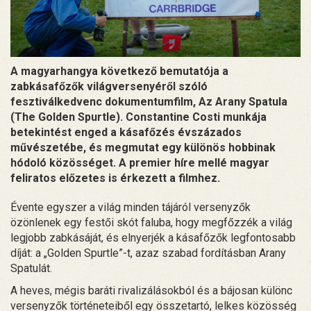
A magyarhangya következő bemutatója a
zabkásafőzők világversenyéről szóló
fesztiválkedvenc dokumentumfilm, Az Arany Spatula
(The Golden Spurtle). Constantine Costi munkája
betekintést enged a kásafőzés évszázados
művészetébe, és megmutat egy különös hobbinak
hódoló közösséget. A premier híre mellé magyar
feliratos előzetes is érkezett a filmhez.
Évente egyszer a világ minden tájáról versenyzők
özönlenek egy festői skót faluba, hogy megfőzzék a világ
legjobb zabkásáját, és elnyerjék a kásafőzők legfontosabb
díját: a „Golden Spurtle”-t, azaz szabad fordításban Arany
Spatulát.
A heves, mégis baráti rivalizálásokból és a bájosan különc
versenyzők történeteiből egy összetartó, lelkes közösség