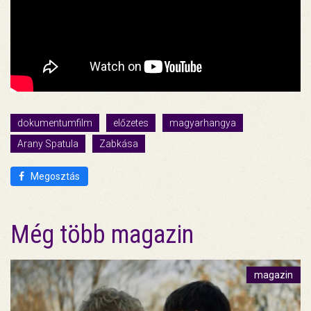
dokumentumfilm
előzetes
magyarhangya
Arany Spatula
Zabkása
Megosztás
Még több magazin
magazin