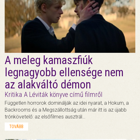
A meleg kamaszfiúk
legnagyobb ellensége nem
az alakváltó démon
Kritika A Léviták könyve című filmről
Független horrorok dominálják az idei nyarat, a Hokum, a
Backrooms és a Megszállottság után már itt is az újabb
trónkövetelő: az elsőfilmes ausztrál…
TOVÁBB