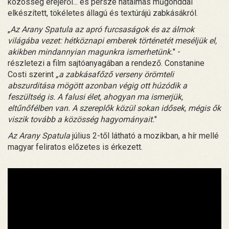
közösség erejéről... és persze hatalmas műgonddal
elkészített, tökéletes állagú és textúrájú zabkásákról.
„
Az Arany Spatula az apró furcsaságok és az álmok
világába vezet: hétköznapi emberek történetét meséljük el,
akikben mindannyian magunkra ismerhetünk.
" -
részletezi a film sajtóanyagában a rendező. Constanine
Costi szerint
„a zabkásafőző verseny örömteli
abszurditása mögött azonban végig ott húzódik a
feszültség is. A falusi élet, ahogyan ma ismerjük,
eltűnőfélben van. A szereplők közül sokan idősek, mégis ők
viszik tovább a közösség hagyományait.
"
Az Arany Spatula
július 2-től látható a mozikban, a hír mellé
magyar feliratos előzetes is érkezett.