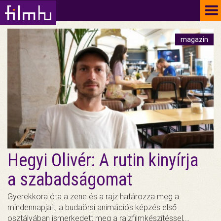
To
na
magazin
Hegyi Olivér: A rutin kinyírja
a szabadságomat
Gyerekkora óta a zene és a rajz határozza meg a
mindennapjait, a budaörsi animációs képzés első
osztályában ismerkedett meg a rajzfilmkészítéssel,…