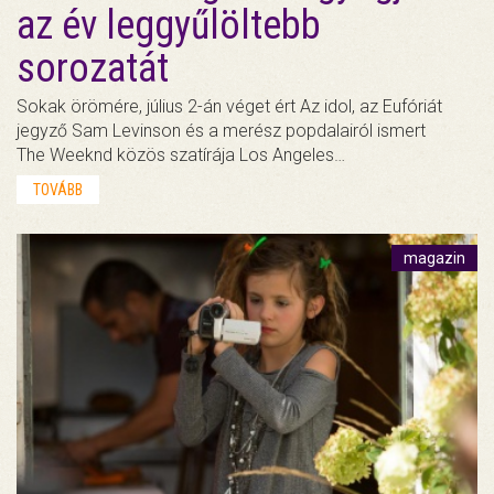
az év leggyűlöltebb
sorozatát
Sokak örömére, július 2-án véget ért Az idol, az Eufóriát
jegyző Sam Levinson és a merész popdalairól ismert
The Weeknd közös szatírája Los Angeles…
TOVÁBB
magazin