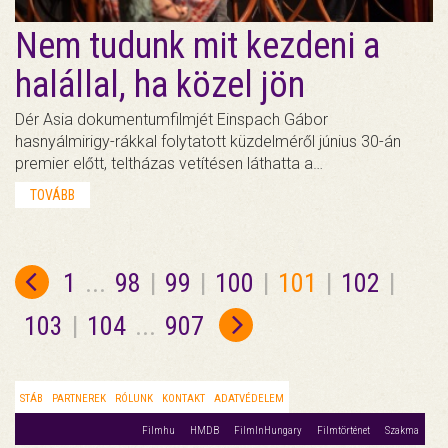
Nem tudunk mit kezdeni a
halállal, ha közel jön
Dér Asia dokumentumfilmjét Einspach Gábor
hasnyálmirigy-rákkal folytatott küzdelméről június 30-án
premier előtt, teltházas vetítésen láthatta a…
TOVÁBB
1
...
98
|
99
|
100
|
101
|
102
|
103
|
104
...
907
STÁB
PARTNEREK
RÓLUNK
KONTAKT
ADATVÉDELEM
Filmhu
HMDB
FilmInHungary
Filmtörténet
Szakma