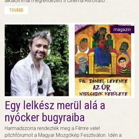
alkalommal megrendezett Il Cinema Ritrovato…
TOVÁBB
magazin
Egy lelkész merül alá a
nyócker bugyraiba
Harmadszorra rendezték meg a Filmre vele!
pitchfórumot a Magyar Mozgókép Fesztiválon. Idén a