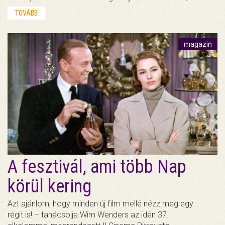
TOVÁBB
magazin
A fesztivál, ami több Nap
körül kering
Azt ajánlom, hogy minden új film mellé nézz meg egy
régit is! – tanácsolja Wim Wenders az idén 37.