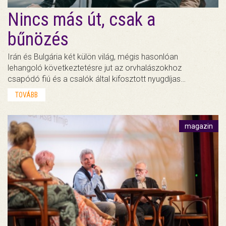
Nincs más út, csak a
bűnözés
Irán és Bulgária két külön világ, mégis hasonlóan
lehangoló következtetésre jut az orvhalászokhoz
csapódó fiú és a csalók által kifosztott nyugdíjas…
TOVÁBB
magazin