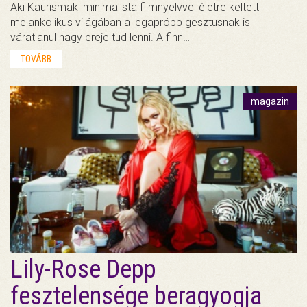
Aki Kaurismäki minimalista filmnyelvvel életre keltett
melankolikus világában a legapróbb gesztusnak is
váratlanul nagy ereje tud lenni. A finn…
TOVÁBB
magazin
Lily-Rose Depp
fesztelensége beragyogja