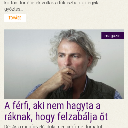
kortárs történetek voltak a fókuszban, az egyik
győztes…
TOVÁBB
magazin
A férfi, aki nem hagyta a
ráknak, hogy felzabálja őt
Dér Asia megfigyelői dokumentumfilmet forgatott