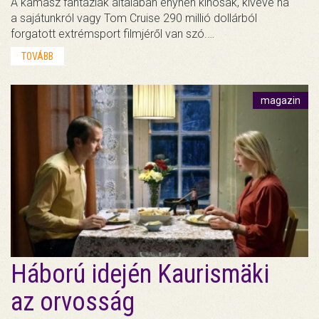
A kamasz fantáziák általában enyhén kínosak, kivéve ha
a sajátunkról vagy Tom Cruise 290 millió dollárból
forgatott extrémsport filmjéről van szó.…
TOVÁBB
magazin
Háború idején Kaurismäki
az orvosság