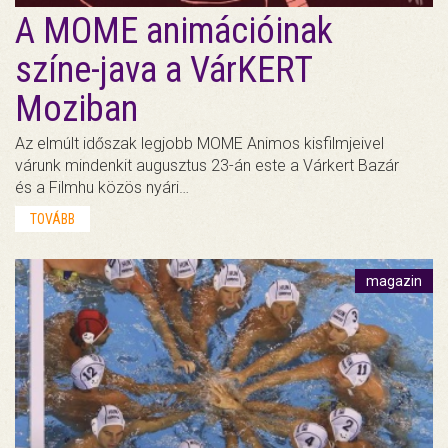
A MOME animációinak
színe-java a VárKERT
Moziban
Az elmúlt időszak legjobb MOME Animos kisfilmjeivel
várunk mindenkit augusztus 23-án este a Várkert Bazár
és a Filmhu közös nyári…
TOVÁBB
magazin