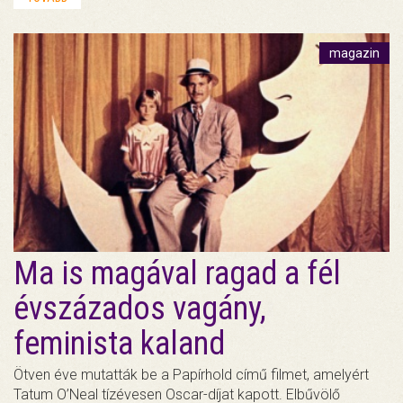
magazin
Ma is magával ragad a fél
évszázados vagány,
feminista kaland
Ötven éve mutatták be a Papírhold című filmet, amelyért
Tatum O’Neal tízévesen Oscar-díjat kapott. Elbűvölő