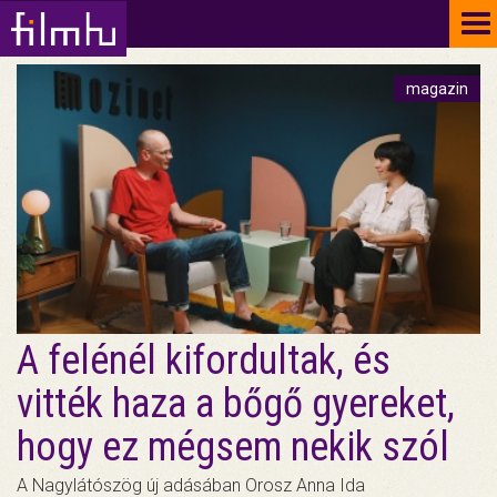
To
na
magazin
A felénél kifordultak, és
vitték haza a bőgő gyereket,
hogy ez mégsem nekik szól
A Nagylátószög új adásában Orosz Anna Ida