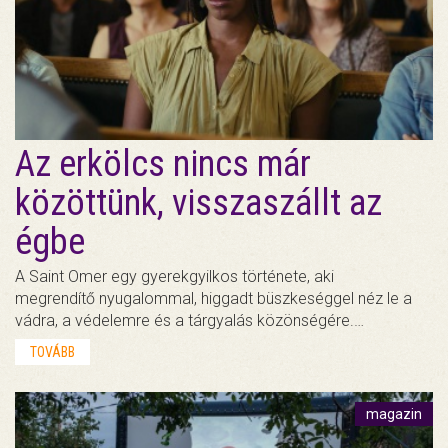
Az erkölcs nincs már
közöttünk, visszaszállt az
égbe
A Saint Omer egy gyerekgyilkos története, aki
megrendítő nyugalommal, higgadt büszkeséggel néz le a
vádra, a védelemre és a tárgyalás közönségére.…
TOVÁBB
magazin