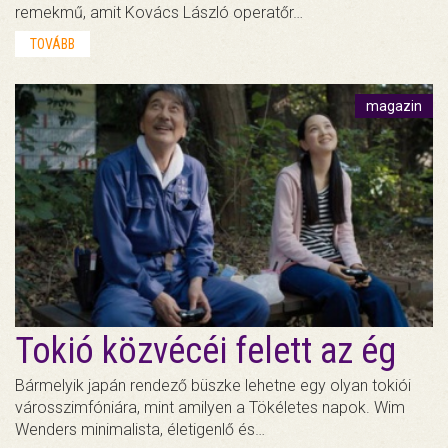
remekmű, amit Kovács László operatőr…
TOVÁBB
magazin
Tokió közvécéi felett az ég
Bármelyik japán rendező büszke lehetne egy olyan tokiói
városszimfóniára, mint amilyen a Tökéletes napok. Wim
Wenders minimalista, életigenlő és…