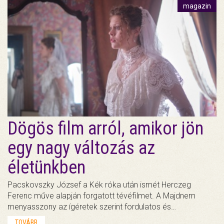
magazin
Dögös film arról, amikor jön
egy nagy változás az
életünkben
Pacskovszky József a Kék róka után ismét Herczeg
Ferenc műve alapján forgatott tévéfilmet. A Majdnem
menyasszony az ígéretek szerint fordulatos és…
TOVÁBB