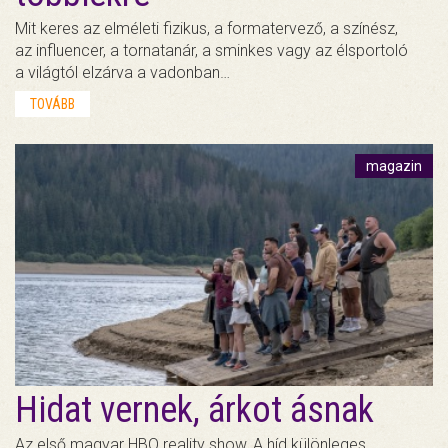
Mit keres az elméleti fizikus, a formatervező, a színész,
az influencer, a tornatanár, a sminkes vagy az élsportoló
a világtól elzárva a vadonban…
TOVÁBB
magazin
Hidat vernek, árkot ásnak
Az első magyar HBO reality show, A híd különleges