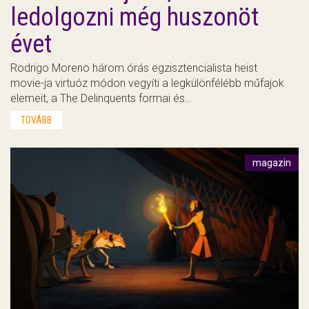
ledolgozni még huszonöt
évet
Rodrigo Moreno három órás egzisztencialista heist
movie-ja virtuóz módon vegyíti a legkülönfélébb műfajok
elemeit, a The Delinquents formai és…
TOVÁBB
magazin