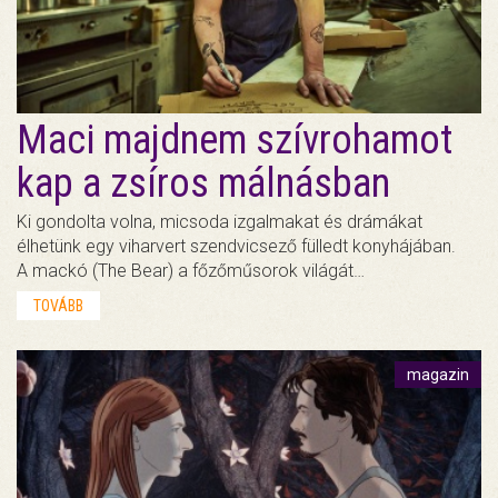
Maci majdnem szívrohamot
kap a zsíros málnásban
Ki gondolta volna, micsoda izgalmakat és drámákat
élhetünk egy viharvert szendvicsező fülledt konyhájában.
A mackó (The Bear) a főzőműsorok világát…
TOVÁBB
magazin