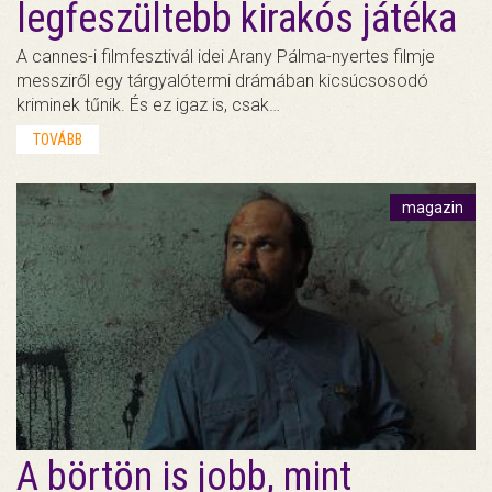
legfeszültebb kirakós játéka
A cannes-i filmfesztivál idei Arany Pálma-nyertes filmje
messziről egy tárgyalótermi drámában kicsúcsosodó
kriminek tűnik. És ez igaz is, csak…
TOVÁBB
magazin
A börtön is jobb, mint