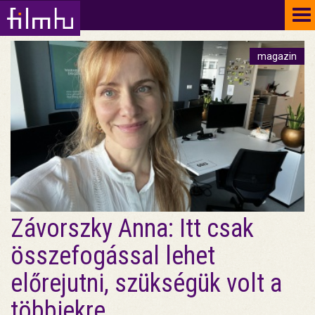
To
na
magazin
Závorszky Anna: Itt csak
összefogással lehet
előrejutni, szükségük volt a
többiekre