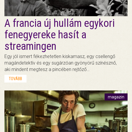
A francia új hullám egykori
fenegyereke hasít a
streamingen
Egy jól ismert fékezhetetlen kiskamasz, egy csellengő
magándetektív és egy sugárzóan gyönyörű színésznő,
aki mindent megtesz a pincében rejtőző…
TOVÁBB
magazin