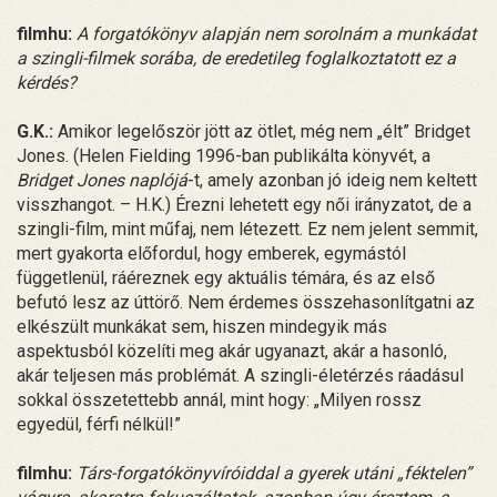
filmhu:
A forgatókönyv alapján nem sorolnám a munkádat
a szingli-filmek sorába, de eredetileg foglalkoztatott ez a
kérdés?
G.K.:
Amikor legelőször jött az ötlet, még nem „élt” Bridget
Jones. (Helen Fielding 1996-ban publikálta könyvét, a
Bridget Jones naplójá
-t, amely azonban jó ideig nem keltett
visszhangot. – H.K.) Érezni lehetett egy női irányzatot, de a
szingli-film, mint műfaj, nem létezett. Ez nem jelent semmit,
mert gyakorta előfordul, hogy emberek, egymástól
függetlenül, ráéreznek egy aktuális témára, és az első
befutó lesz az úttörő. Nem érdemes összehasonlítgatni az
elkészült munkákat sem, hiszen mindegyik más
aspektusból közelíti meg akár ugyanazt, akár a hasonló,
akár teljesen más problémát. A szingli-életérzés ráadásul
sokkal összetettebb annál, mint hogy: „Milyen rossz
egyedül, férfi nélkül!”
filmhu:
Társ-forgatókönyvíróiddal a gyerek utáni „féktelen”