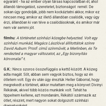
egyaránt - ha az ember olyan társas kapcsolatban él, ahol
állandó támogatást, szeretetet, biztonságot remél. De
sokan úgy gondolják, jobb nem kockáztatni akkor, mikor ez
nincsen meg; amikor az illető állandóan csalódik, vagy úgy
érzi, állandóan ki van téve a csalódásoknak, és amikor már
nem vár semmi jót.
filmhu:
A történetet színházi közegbe helyezted. Volt egy
színházi munkád, Magács Lászlóval állítottátok színre
David Auburn:
Proof
című színművét, a Merlinben, és Te
rendezted a magyar változatot, az „Egy bizonyítás
körvonalai”-t.
G.K.:
Nincs szoros összefüggés a kettő között. A közeg
adta magát. Sőt, abban sem vagyok biztos, hogy az én
ötletem volt. Egy év után úgy éreztük Heller Gáborral, hogy
megrekedt a történet, akkor mutattam meg a könyvet Divinyi
Rékának, akivel több közös munkánk volt. Tehát ha
tippelnem kellene, azt mondanám, Rékától származik az
ötlet, részint, mert nagyon sokat dolgozott színházi
dramaturgként.