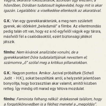
vágyra, akaratra fokuszáltatok, azonban úgy éreztem, a
hősnőben, Dórában tudatosult legkevésbé, hogy mit is akar
igazán. Legalábbis: a viselkedése ellenkezik az akaratával.
G.K.:
Van egy gyerekkarakterünk, a meg nem született
gyerek, aki időnként „beledumál” a filmbe. Az ellentmondás
pedig talán ott van, hogy ez a nő egyfelől vágyik egy társra,
másfelől fél a csalódásoktól, ezért biztonsági játékot
játszik.
filmhu:
Nem kívánok analízisbe vonulni, de a
gyerekkaraktert Dóra tudatalattijának neveztem el;
számomra „ő” szólal meg a kritikus pillanatokban.
G.K.:
Nagyon pontos. Amikor Jucival próbáltunk (Schell
Judit - H.K.), sokat beszéltünk arról, a helyzetét jelentősen
bonyolítja, hogy borzasztóan akar valamit, amitől közben
retteg. Így mindig ott marad egy tétova mozdulat.
filmhu:
Feminista felhang nélkül: érdekesnek találom, hogy
a forgatókönyvedben is a férjhez menetel a „megoldás”.