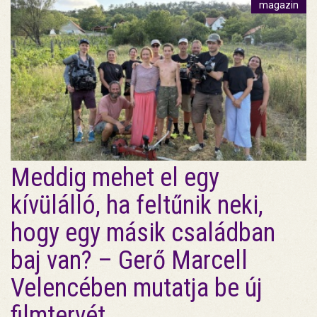
magazin
Meddig mehet el egy
kívülálló, ha feltűnik neki,
hogy egy másik családban
baj van? – Gerő Marcell
Velencében mutatja be új
filmtervét