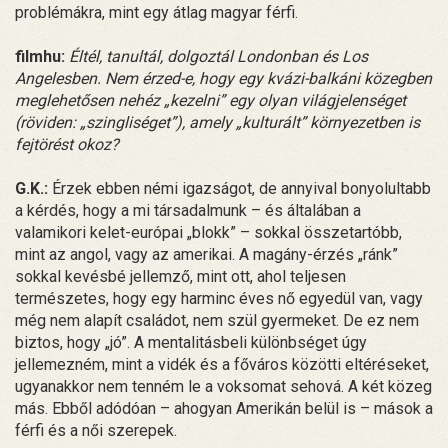
problémákra, mint egy átlag magyar férfi.
filmhu:
Éltél, tanultál, dolgoztál Londonban és Los
Angelesben. Nem érzed-e, hogy egy kvázi-balkáni közegben
meglehetősen nehéz „kezelni” egy olyan világjelenséget
(röviden: „szingliséget”), amely „kulturált” környezetben is
fejtörést okoz?
G.K.:
Érzek ebben némi igazságot, de annyival bonyolultabb
a kérdés, hogy a mi társadalmunk – és általában a
valamikori kelet-európai „blokk” – sokkal összetartóbb,
mint az angol, vagy az amerikai. A magány-érzés „ránk”
sokkal kevésbé jellemző, mint ott, ahol teljesen
természetes, hogy egy harminc éves nő egyedül van, vagy
még nem alapít családot, nem szül gyermeket. De ez nem
biztos, hogy „jó”. A mentalitásbeli különbséget úgy
jellemezném, mint a vidék és a főváros közötti eltéréseket,
ugyanakkor nem tenném le a voksomat sehová. A két közeg
más. Ebből adódóan – ahogyan Amerikán belül is – mások a
férfi és a női szerepek.