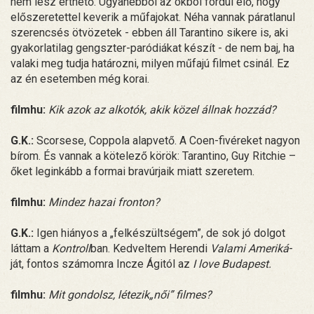
nem lesz érthető. Ugyanebből az okból fordul elő, hogy
előszeretettel keverik a műfajokat. Néha vannak páratlanul
szerencsés ötvözetek - ebben áll Tarantino sikere is, aki
gyakorlatilag gengszter-paródiákat készít - de nem baj, ha
valaki meg tudja határozni, milyen műfajú filmet csinál. Ez
az én esetemben még korai.
filmhu:
Kik azok az alkotók, akik közel állnak hozzád?
G.K.:
Scorsese, Coppola alapvető. A Coen-fivéreket nagyon
bírom. És vannak a kötelező körök: Tarantino, Guy Ritchie –
őket leginkább a formai bravúrjaik miatt szeretem.
filmhu:
Mindez hazai fronton?
G.K.:
Igen hiányos a „felkészültségem”, de sok jó dolgot
láttam a
Kontroll
ban. Kedveltem Herendi
Valami Ameriká
-
ját, fontos számomra Incze Ágitól az
I love Budapest.
filmhu:
Mit gondolsz, létezik„női” filmes?