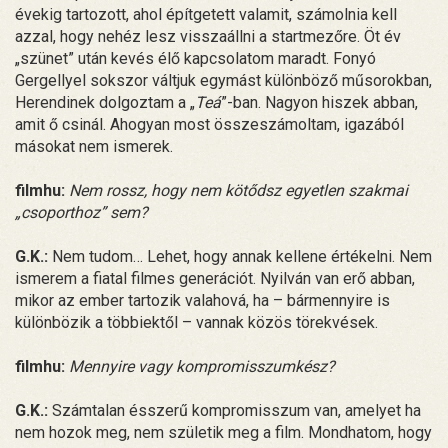
évekig tartozott, ahol építgetett valamit, számolnia kell
azzal, hogy nehéz lesz visszaállni a startmezőre. Öt év
„szünet” után kevés élő kapcsolatom maradt. Fonyó
Gergellyel sokszor váltjuk egymást különböző műsorokban,
Herendinek dolgoztam a „
Teá
”-ban. Nagyon hiszek abban,
amit ő csinál. Ahogyan most összeszámoltam, igazából
másokat nem ismerek.
filmhu:
Nem rossz, hogy nem kötődsz egyetlen szakmai
„csoporthoz” sem?
G.K.:
Nem tudom… Lehet, hogy annak kellene értékelni. Nem
ismerem a fiatal filmes generációt. Nyilván van erő abban,
mikor az ember tartozik valahová, ha – bármennyire is
különbözik a többiektől – vannak közös törekvések.
filmhu:
Mennyire vagy kompromisszumkész?
G.K.:
Számtalan ésszerű kompromisszum van, amelyet ha
nem hozok meg, nem születik meg a film. Mondhatom, hogy