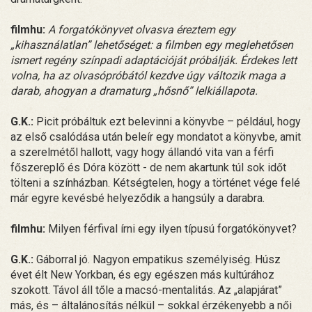
filmhu:
A forgatókönyvet olvasva éreztem egy
„kihasználatlan” lehetőséget: a filmben egy meglehetősen
ismert regény színpadi adaptációját próbálják. Érdekes lett
volna, ha az olvasópróbától kezdve úgy változik maga a
darab, ahogyan a dramaturg „hősnő” lelkiállapota.
G.K.:
Picit próbáltuk ezt belevinni a könyvbe – például, hogy
az első csalódása után beleír egy mondatot a könyvbe, amit
a szerelmétől hallott, vagy hogy állandó vita van a férfi
főszereplő és Dóra között - de nem akartunk túl sok időt
tölteni a színházban. Kétségtelen, hogy a történet vége felé
már egyre kevésbé helyeződik a hangsúly a darabra.
filmhu:
Milyen férfival írni egy ilyen típusú forgatókönyvet?
G.K.:
Gáborral jó. Nagyon empatikus személyiség. Húsz
évet élt New Yorkban, és egy egészen más kultúrához
szokott. Távol áll tőle a macsó-mentalitás. Az „alapjárat”
más, és – általánosítás nélkül – sokkal érzékenyebb a női