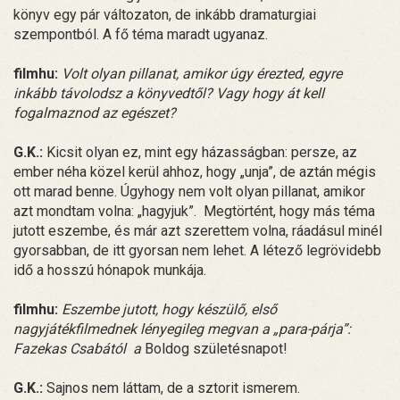
könyv egy pár változaton, de inkább dramaturgiai
szempontból. A fő téma maradt ugyanaz.
filmhu:
Volt olyan pillanat, amikor úgy érezted, egyre
inkább távolodsz a könyvedtől? Vagy hogy át kell
fogalmaznod az egészet?
G.K.:
Kicsit olyan ez, mint egy házasságban: persze, az
ember néha közel kerül ahhoz, hogy „unja”, de aztán mégis
ott marad benne. Úgyhogy nem volt olyan pillanat, amikor
azt mondtam volna: „hagyjuk”. Megtörtént, hogy más téma
jutott eszembe, és már azt szerettem volna, ráadásul minél
gyorsabban, de itt gyorsan nem lehet. A létező legrövidebb
idő a hosszú hónapok munkája.
filmhu:
Eszembe jutott, hogy készülő, első
nagyjátékfilmednek lényegileg megvan a „para-párja”:
Fazekas Csabától a
Boldog születésnapot!
G.K.:
Sajnos nem láttam, de a sztorit ismerem.