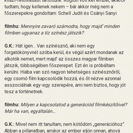
kvázi-felolvasást tartottunk. Rögtön volt két ember, akikről
tudtam, hogy kellenek nekem – bár akkor még nem a
főszerepekre gondoltam: Schell Judit és Csányi Sanyi.
filmhu:
Mennyire zavaró számodra, hogy majd’ minden
filmben ugyanaz a tíz színész játszik?
G.K.:
Hát igen… Van színésznő, aki nem egy
forgatókönyvnél szóba kerül, és végül azért mondanak az
alkotók nemet, mert majd’ az összes magyar filmben
játszik, többségében főszerepet. Ezt én is próbáltam
kerülni. Hiába van szó nagyon tehetséges színésznőről,
egy csomó film kapcsolódik hozzá, és őt nézve azonnal
asszociálnak egy-egy szerepére, ami nem biztos, hogy jót
tesz a történetnek.
filmhu:
Milyen a kapcsolatod a generációd filmkészítőivel?
Már ha van, egyáltalán…
G.K.:
Mivel nem itt tanultam, nem kötődöm „generációhoz”.
Abban a pillanatban, amikor az ember eljön onnan, ahová