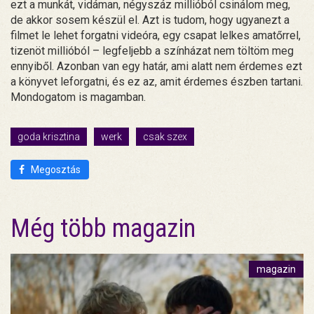
ezt a munkát, vidáman, négyszáz millióból csinálom meg,
de akkor sosem készül el. Azt is tudom, hogy ugyanezt a
filmet le lehet forgatni videóra, egy csapat lelkes amatőrrel,
tizenöt millióból – legfeljebb a színházat nem töltöm meg
ennyiből. Azonban van egy határ, ami alatt nem érdemes ezt
a könyvet leforgatni, és ez az, amit érdemes észben tartani.
Mondogatom is magamban.
goda krisztina
werk
csak szex
Megosztás
Még több magazin
magazin