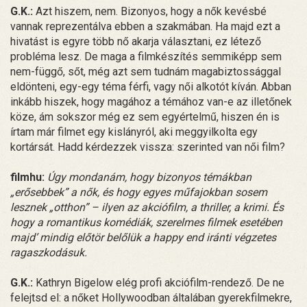
G.K.:
Azt hiszem, nem. Bizonyos, hogy a nők kevésbé
vannak reprezentálva ebben a szakmában. Ha majd ezt a
hivatást is egyre több nő akarja választani, ez létező
probléma lesz. De maga a filmkészítés semmiképp sem
nem-függő, sőt, még azt sem tudnám magabiztossággal
eldönteni, egy-egy téma férfi, vagy női alkotót kíván. Abban
inkább hiszek, hogy magához a témához van-e az illetőnek
köze, ám sokszor még ez sem egyértelmű, hiszen én is
írtam már filmet egy kislányról, aki meggyilkolta egy
kortársát. Hadd kérdezzek vissza: szerinted van női film?
filmhu:
Úgy mondanám, hogy bizonyos témákban
„erősebbek” a nők, és hogy egyes műfajokban sosem
lesznek „otthon” – ilyen az akciófilm, a thriller, a krimi. És
hogy a romantikus komédiák, szerelmes filmek esetében
majd’ mindig előtör belőlük a happy end iránti végzetes
ragaszkodásuk.
G.K.:
Kathryn Bigelow elég profi akciófilm-rendező. De ne
felejtsd el: a nőket Hollywoodban általában gyerekfilmekre,