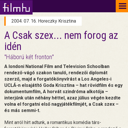
To
na
2004. 07. 16. Horeczky Krisztina
A Csak szex... nem forog az
idén
"Háború két fronton"
A londoni National Film and Television Schoolban
rendező-vágó szakon tanuló, rendezői diplomát
szerző, majd a forgatókönyvírást a Los Angeles-i
UCLÁ-n elsajátító Goda Krisztina – hat rövidfilm és egy
dokumentumfilm, A horvát szindróma alkotója –
interjúnk után néhány héttel, azaz július végén kezdte
volna el forgatni első nagyjátékfilmjét, a Csak szex –
és más semmi-t.
Mint arról hírt adtunk, a romantikus komédia társ-