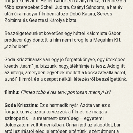
forgatókönyvírói: Heller Gábor és Divinyi Réka, a rendező a
főbb szerepeket Schell Juditra, Csányi Sándorra, a hat év
után újra magyar filmben játszó Dobó Katára, Seress
Zoltánra és Gesztesi Károlya bízta.
Beszélgetésünket követően egy héttel Kálomista Gábor
producer úgy döntött, a film nem forog le a Megafilm Kft.
„színeiben”.
Goda Krisztinának van egy jó forgatókönyve, egy ütőképes
kreatív „team”-je, bízzunk, nagyjátékfilmje is lesz. Addig itt
az interjú, amelyben egyebek mellett a kockázatvállalásról,
a „női” filmről, és a csapat nélküli létezésről beszélgettünk.
filmhu:
Filmed több éves terv; pontosan mennyi is?
Goda Krisztina:
Ez a harmadik nyár. Azóta van ez a
forgatókönyv, azóta tervezzük a filmet, de maga a
szinopszis – a treatment-szerűség – egyetemi
dolgozatom volt Amerikában. Onnan jött az alapötlet, bár
attól az írástól elég jelentősen eltértünk, ezért átment a