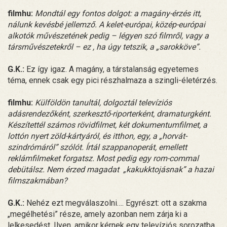
filmhu:
Mondtál egy fontos dolgot: a magány-érzés itt,
nálunk kevésbé jellemző. A kelet-európai, közép-európai
alkotók művészetének pedig – légyen szó filmről, vagy a
társművészetekről – ez , ha úgy tetszik, a „sarokköve”.
G.K.:
Ez így igaz. A magány, a társtalanság egyetemes
téma, ennek csak egy pici részhalmaza a szingli-életérzés.
filmhu:
Külföldön tanultál, dolgoztál televíziós
adásrendezőként, szerkesztő-riporterként, dramaturgként.
Készítettél számos rövidfilmet, két dokumentumfilmet, a
lottón nyert zöld-kártyáról, és itthon, egy, a „horvát-
szindrómáról” szólót. Írtál szappanoperát, emellett
reklámfilmeket forgatsz. Most pedig egy rom-commal
debütálsz. Nem érzed magadat „kakukktojásnak” a hazai
filmszakmában?
G.K.:
Nehéz ezt megválaszolni…. Egyrészt: ott a szakma
„megélhetési” része, amely azonban nem zárja ki a
lelkesedést. Ilyen, amikor kérnek egy televíziós sorozatba