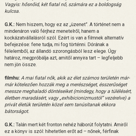
Vagyis: hősnőid, két fiatal nő, számára ez a boldogság
kulcsa.
G.K.:
Nem hiszem, hogy ez az „üzenet”. A történet nem a
mindenáron való férjhez menetelről, hanem a
kockázatvállalásról szól. Ezért is van a filmnek alternatív
befejezése: fene tudja, mi fog történni. Dórának a
félelemből, az állandó szorongásból lesz elege. Úgy
határoz, megpróbálja azt, amitől annyira tart – legfeljebb
nem jön össze.
filmhu:
A mai fiatal nők, akik az élet számos területén már-
már kötelezően hozzák meg a merészséget, ésszerűséget
messze meghaladó döntéseiket (mindegy, hogy a túlélésért,
életben maradásért, vagy „exhibicionizmustól” vezérelve) a
privát életük területén közel sem tanúsítanak ekkora
bátorságot.
G.K.:
Talán mert két fronton nehéz háborút folytatni. Amiről
ez a könyv is szól: hihetetlen erőt ad – nőnek, férfinak