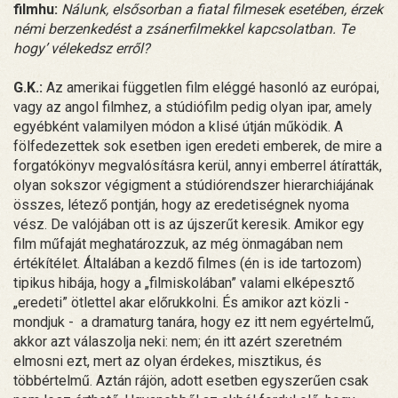
filmhu:
Nálunk, elsősorban a fiatal filmesek esetében, érzek
némi berzenkedést a zsánerfilmekkel kapcsolatban. Te
hogy’ vélekedsz erről?
G.K.:
Az amerikai független film eléggé hasonló az európai,
vagy az angol filmhez, a stúdiófilm pedig olyan ipar, amely
egyébként valamilyen módon a klisé útján működik. A
fölfedezettek sok esetben igen eredeti emberek, de mire a
forgatókönyv megvalósításra kerül, annyi emberrel átíratták,
olyan sokszor végigment a stúdiórendszer hierarchiájának
összes, létező pontján, hogy az eredetiségnek nyoma
vész. De valójában ott is az újszerűt keresik. Amikor egy
film műfaját meghatározzuk, az még önmagában nem
értékítélet. Általában a kezdő filmes (én is ide tartozom)
tipikus hibája, hogy a „filmiskolában” valami elképesztő
„eredeti” ötlettel akar előrukkolni. És amikor azt közli -
mondjuk - a dramaturg tanára, hogy ez itt nem egyértelmű,
akkor azt válaszolja neki: nem; én itt azért szeretném
elmosni ezt, mert az olyan érdekes, misztikus, és
többértelmű. Aztán rájön, adott esetben egyszerűen csak