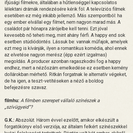
ifjúsági filmekre, általában a hűtlenséggel kapcsolatos
lélektani drámák rendezésére kérik föl. A televíziós filmek
esetében ez még inkább jellemző. Más szempontból: ha
egy ember elvállal egy filmet, nem nagyon marad más. A
családot pár hónapra zárójelbe kell tenni. Ezt jóval
kevesebb nő teheti meg, mint ahány férfi. A happy end sok
esetben stúdiódöntés. Lássuk be: vannak műfajok, amelyek
ezt meg is kívánják, ilyen a romantikus komédia, ahol ennek
az elvetése nagyon merész (épp ezért izgalmas)
megoldás. A producer azonban ragaszkodni fog a happy
endhez, mert a nézőszám emelkedése ez esetben kemény
dollárokban mérhető. Ritkán forgatnak le alternatív végeket,
de ha igen, a teszt-vetítéseken a néző a boldog
befejezésre szavaz.
filmhu:
A filmben szerepet vállaló színészek a
„szívügyeid”?
G.K.:
Abszolút. Három évvel ezelőtt, amikor elkészült a
forgatókönyv első verziója, az általam felkért színészekkel