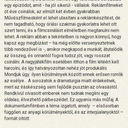
egy epizódot, amit - ha jól sikerül - vállalok. Reklámfilmeket
öt éve csinálok, az elmúlt két évben gyakrabban.
Művészfilmesként el lehet utasítani a reklámkészítést, de
nem tagadható, hogy óriási szakmai gyakorlatra lehet ott
szert tenni, és a filmcsinálást elméletben megtanulni nem
lehet. A reklám abban a tekintetben is nagyon könnyű, hogy
kapsz egy megbízást – ha még előtte versenyeztetnek
több rendezővel is -, amikor megkapod a munkát, átutalódik
az összeg, és onnantól fogva tudsz jót, vagy rosszat
csinálni. A nagyjátékfilm esetében itthon a film létéért kell
harcolni, és így hatványozottan nehéz jót produkálni.
Mondjuk úgy: ilyen körülmények között ennek erősen romlik
az esélye… A sorozatok a dramaturgia miatt érdekelnek,
mert az íráskészség sem fejlődik pusztán az olvasástól.
Rendkívül olvasott emberek nem tudnak megírni egy
oldalas, élvezhető párbeszédet. Ez ugyanis más műfaj. A
dokumentumfilmben a téma izgatott, amely – elsősorban
függően az anyagi körülményektől, és az interjúalanyoktól –
formát öltött.