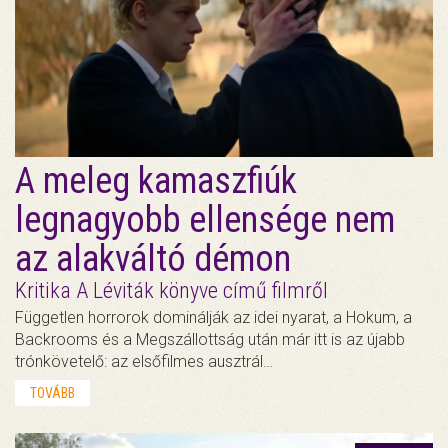
A meleg kamaszfiúk
legnagyobb ellensége nem
az alakváltó démon
Kritika A Léviták könyve című filmről
Független horrorok dominálják az idei nyarat, a Hokum, a
Backrooms és a Megszállottság után már itt is az újabb
trónkövetelő: az elsőfilmes ausztrál…
TOVÁBB