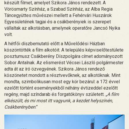
készült filmet, amelyet Szikora János rendezett. A
Vörösmarty Színház, a Szabad Színház, az Alba Regia
Táncegyüttes művészei mellett a Fehérvári Huszárok
Egyesületének tagjai és a csákberényiek is szerepet
vállaltak az alkotásban, amelynek operatőre Jancsó Nyika
volt.
A hétfői díszbemutató előtt a Művelődési Házban
köszöntötték a film alkotóit. A település képviselőtestülete
posztumusz Csákberény Díszpolgára címet adományozott
Sobor Antalnak. Az elismerést Vécsei László polgármester
adta át az író özvegyének. Szikora János rendező
köszönetet mondott a résztvevőknek, az alkotóknak. Mint
mondta, szimbolikusan most egy kör bezárul: a 172 évvel
ezelőtt történt eseményekből néhány évtizeddel ezelőtt
regény, majd színdarab és forgatókönyv született. „
A film
elkészült, és mi most itt vagyunk, a kezdet helyszínén,
Csákberényben
.”