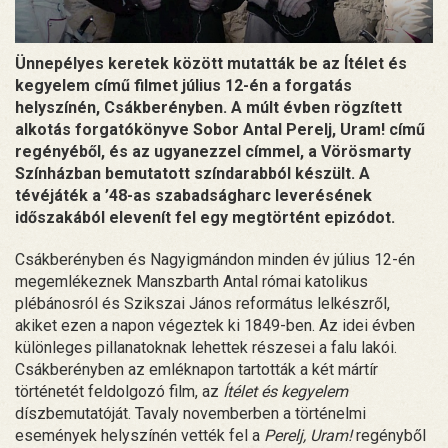
Ünnepélyes keretek között mutatták be az Ítélet és
kegyelem című filmet július 12-én a forgatás
helyszínén, Csákberényben. A múlt évben rögzített
alkotás forgatókönyve Sobor Antal Perelj, Uram! című
regényéből, és az ugyanezzel címmel, a Vörösmarty
Színházban bemutatott színdarabból készült. A
tévéjáték a ’48-as szabadságharc leverésének
időszakából elevenít fel egy megtörtént epizódot.
Csákberényben és Nagyigmándon minden év július 12-én
megemlékeznek Manszbarth Antal római katolikus
plébánosról és Szikszai János református lelkészről,
akiket ezen a napon végeztek ki 1849-ben. Az idei évben
különleges pillanatoknak lehettek részesei a falu lakói.
Csákberényben az emléknapon tartották a két mártír
történetét feldolgozó film, az
Ítélet és kegyelem
díszbemutatóját. Tavaly novemberben a történelmi
események helyszínén vették fel a
Perelj, Uram!
regényből