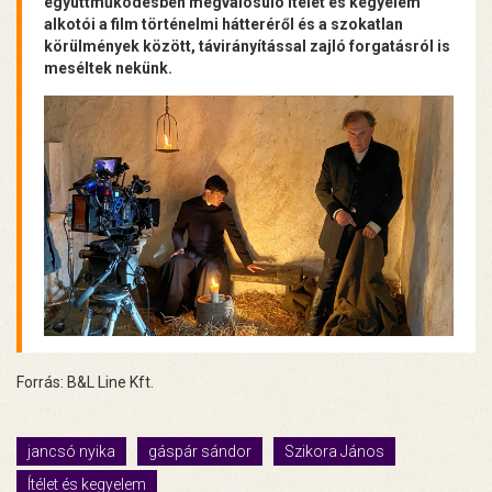
együttműködésben megvalósuló Ítélet és kegyelem
alkotói a film történelmi hátteréről és a szokatlan
körülmények között, távirányítással zajló forgatásról is
meséltek nekünk.
Forrás: B&L Line Kft.
jancsó nyika
gáspár sándor
Szikora János
Ítélet és kegyelem