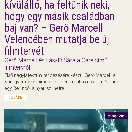
kívülálló, ha feltűnik neki,
hogy egy másik családban
baj van? – Gerő Marcell
Velencében mutatja be új
filmtervét
Gerő Marcell és László Sára a Care című
filmtervről
Első nagyjátékfilm-rendezésére készül Gerő Marcell, a
Káin gyermekei című dokumentumfilm alkotója. A Care
egy Berlinből a nyári szünetre…
TOVÁBB
magazin