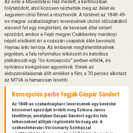
Az este a Művelődési Ház mellett, a kertmoziban
folytatódott, ahol közösen nézhették meg az
Ítélet és
kegyelem
című filmet a résztvevők. A történet az 1848-49-
es magyar szabadságharc leverésének utolsó időszakából
elevenít fel egy megtörtént, de kevesek által ismert
epizódot, amikor a Fejér megyei Csákberény maroknyi
népét elsőként éri a császári csapatok élén bevonuló
Haynau lelki terrorja. Az emberek megfélemlítésének
jegyében, a falu református lelkészét és katolikus
plébánosát egy ”ős-koncepciós” perben elítélik, és
nyilvános kivégzésen agyonlövik. Ennek az
áldozatvállalásnak állít emléket a film, a 70 perces alkotást
az MTVA is hamarosan levetíti.
Koncepciós perbe fogják Gáspár Sándort
Az 1848-as szabadságharc leverésének egy kevésbé
közismert epizódját örökíti meg Szikora János
tévéfilmje, amelyben Gáspár Sándort egy kis falu
lelkészeként állítják rögtönítélő bíróság elé. A
székesfehérvári Vörösmarty Színházzal