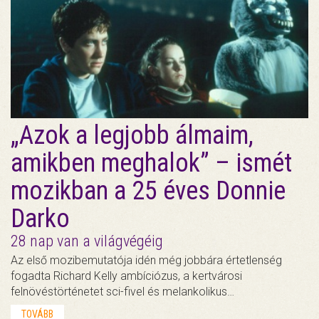
„Azok a legjobb álmaim,
amikben meghalok” – ismét
mozikban a 25 éves Donnie
Darko
28 nap van a világvégéig
Az első mozibemutatója idén még jobbára értetlenség
fogadta Richard Kelly ambíciózus, a kertvárosi
felnövéstörténetet sci-fivel és melankolikus…
TOVÁBB