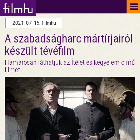
To
na
2021. 07. 16. Filmhu
A szabadságharc mártírjairól
készült tévéfilm
Hamarosan láthatjuk az Ítélet és kegyelem című
filmet