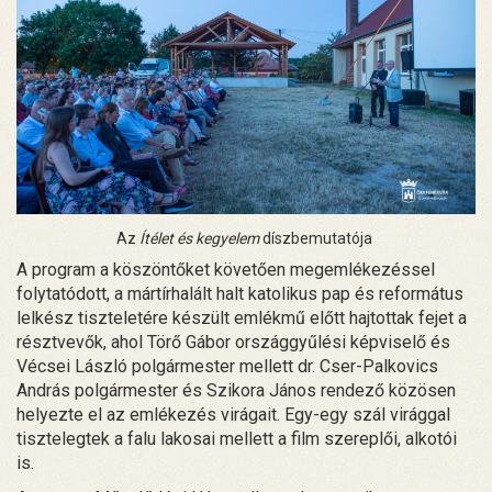
Az
Ítélet és kegyelem
díszbemutatója
A program a köszöntőket követően megemlékezéssel
folytatódott, a mártírhalált halt katolikus pap és református
lelkész tiszteletére készült emlékmű előtt hajtottak fejet a
résztvevők, ahol Törő Gábor országgyűlési képviselő és
Vécsei László polgármester mellett dr. Cser-Palkovics
András polgármester és Szikora János rendező közösen
helyezte el az emlékezés virágait. Egy-egy szál virággal
tisztelegtek a falu lakosai mellett a film szereplői, alkotói
is.