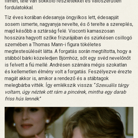
filmen, tele van sokkoló részletekkel és valószerűtlen
fordulatokkal.
Tíz éves korában édesanyja öngyilkos lett, édesapját
sosem ismerte, nagyanyja nevelte, és ő terelte a szereplés,
majd később a sztárság felé. Visconti kamaszosan
hosszúra hagyott szőke frizurájában és szürkésen csillogó
szemében a Thomas Mann-i figura tökéletes
megtestesülését látta. A forgatás során megtiltotta, hogy a
stábból bárki közeledjen Björnhöz, sőt egy svéd nevelőnőt
is felvett a fiú mellé. Andrésen számára mégis szokatlan
és kellemetlen élmény volt a forgatás. Feszélyezve érezte
magát akkor is, amikor a rendező és a stábtagok
melegbárba vitték. Így emlékszik vissza: “
Szexuális tárgy
voltam, úgy néztek ott rám a pincérek, mintha egy darab
friss hús lennék
.”