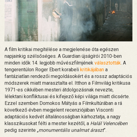
A film kritikai megítélése a megjelenése óta egészen
napjainkig szélsőséges. A Guardian újságírói 2010-ben
minden idők 14. legjobb művészfilmjének
választották
. A
tengerentúlon Roger Ebert korabeli
kritikájában
a
fantáziatlan rendezői megoldásokért és a rossz adaptációs
módszerek miatt marasztalta el. Itthon a Filmvilág kritikusa
1971-es cikkében mesteri átdolgozásnak nevezte,
lélektani konfliktusai és kifejező képi világa miatt dicsérte.
Ezzel szemben Domokos Mátyás a Filmkultúrában a rá
következő évben megjelent recenziójában Visconti
adaptációs kedvét általánosságban kárhoztatja, a nagy
klasszikusokat félti a mester kezétől, a
Halál Velencében
pedig szerinte „
monumentális unalmat áraszt
”.