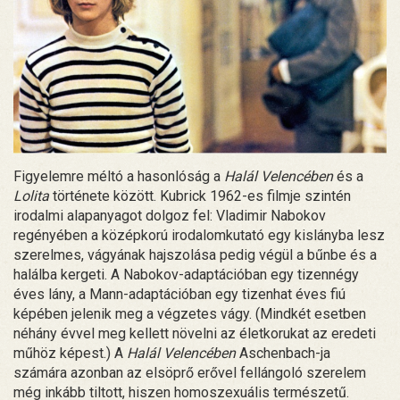
Figyelemre méltó a hasonlóság a
Halál Velencében
és a
Lolita
története között. Kubrick 1962-es filmje szintén
irodalmi alapanyagot dolgoz fel: Vladimir Nabokov
regényében a középkorú irodalomkutató egy kislányba lesz
szerelmes, vágyának hajszolása pedig végül a bűnbe és a
halálba kergeti. A Nabokov-adaptációban egy tizennégy
éves lány, a Mann-adaptációban egy tizenhat éves fiú
képében jelenik meg a végzetes vágy. (Mindkét esetben
néhány évvel meg kellett növelni az életkorukat az eredeti
műhöz képest.) A
Halál Velencében
Aschenbach-ja
számára azonban az elsöprő erővel fellángoló szerelem
még inkább tiltott, hiszen homoszexuális természetű.