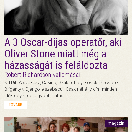
A 3 Oscar-díjas operatőr, aki
Oliver Stone miatt még a
házasságát is feláldozta
Robert Richardson vallomásai
Kill Bill, A szakasz, Casino, Született gyilkosok, Becstelen
Brigantyk, Django elszabadul. Csak néhány cím minden
idők egyik legnagyobb hatású…
TOVÁBB
magazin