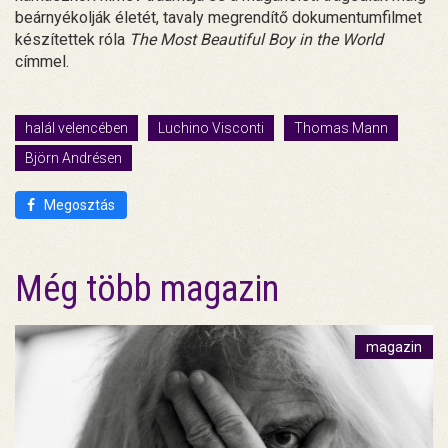
beárnyékolják életét, tavaly megrendítő dokumentumfilmet
készítettek róla
The Most Beautiful Boy in the World
címmel.
halál velencében
Luchino Visconti
Thomas Mann
Björn Andrésen
Megosztás
Még több magazin
magazin