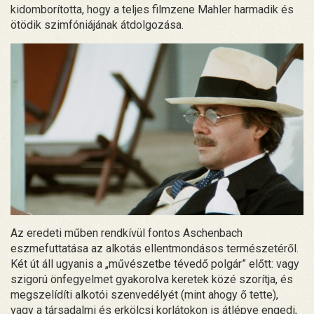
kidomborította, hogy a teljes filmzene Mahler harmadik és
ötödik szimfóniájának átdolgozása.
Az eredeti műben rendkívül fontos Aschenbach
eszmefuttatása az alkotás ellentmondásos természetéről.
Két út áll ugyanis a „művészetbe tévedő polgár” előtt: vagy
szigorú önfegyelmet gyakorolva keretek közé szorítja, és
megszelídíti alkotói szenvedélyét (mint ahogy ő tette),
vagy a társadalmi és erkölcsi korlátokon is átlépve engedi,