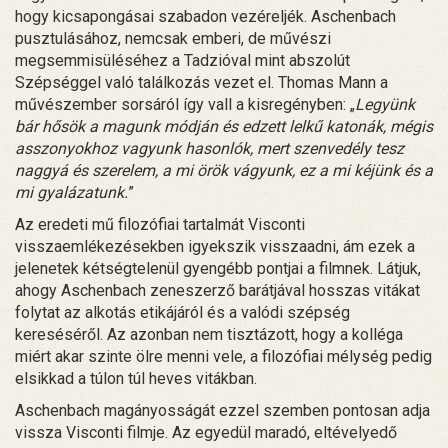
hogy kicsapongásai szabadon vezéreljék. Aschenbach
pusztulásához, nemcsak emberi, de művészi
megsemmisüléséhez a Tadzióval mint abszolút
Szépséggel való találkozás vezet el. Thomas Mann a
művészember sorsáról így vall a kisregényben: „
Legyünk
bár hősök a magunk módján és edzett lelkű katonák, mégis
asszonyokhoz vagyunk hasonlók, mert szenvedély tesz
naggyá és szerelem, a mi örök vágyunk, ez a mi kéjünk és a
mi gyalázatunk.
”
Az eredeti mű filozófiai tartalmát Visconti
visszaemlékezésekben igyekszik visszaadni, ám ezek a
jelenetek kétségtelenül gyengébb pontjai a filmnek. Látjuk,
ahogy Aschenbach zeneszerző barátjával hosszas vitákat
folytat az alkotás etikájáról és a valódi szépség
kereséséről. Az azonban nem tisztázott, hogy a kolléga
miért akar szinte ölre menni vele, a filozófiai mélység pedig
elsikkad a túlon túl heves vitákban.
Aschenbach magányosságát ezzel szemben pontosan adja
vissza Visconti filmje. Az egyedül maradó, eltévelyedő