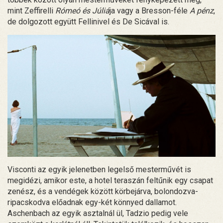
mint Zeffirelli
Rómeó és Júliá
ja vagy a Bresson-féle
A pénz
,
de dolgozott együtt Fellinivel és De Sicával is.
Visconti az egyik jelenetben legelső mesterművét is
megidézi, amikor este, a hotel teraszán feltűnik egy csapat
zenész, és a vendégek között körbejárva, bolondozva-
ripacskodva előadnak egy-két könnyed dallamot.
Aschenbach az egyik asztalnál ül, Tadzio pedig vele