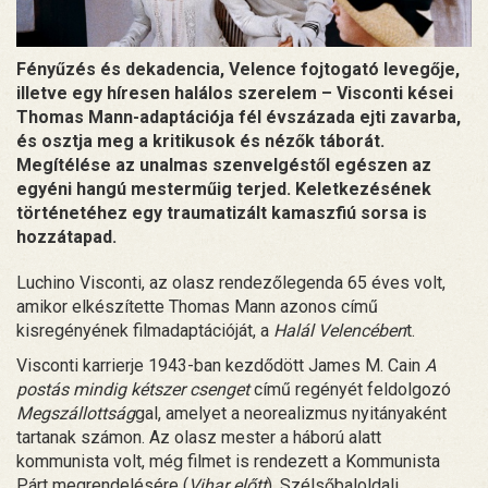
Fényűzés és dekadencia, Velence fojtogató levegője,
illetve egy híresen halálos szerelem – Visconti kései
Thomas Mann-adaptációja fél évszázada ejti zavarba,
és osztja meg a kritikusok és nézők táborát.
Megítélése az unalmas szenvelgéstől egészen az
egyéni hangú mesterműig terjed. Keletkezésének
történetéhez egy traumatizált kamaszfiú sorsa is
hozzátapad.
Luchino Visconti, az olasz rendezőlegenda 65 éves volt,
amikor elkészítette Thomas Mann azonos című
kisregényének filmadaptációját, a
Halál Velencében
t.
Visconti karrierje 1943-ban kezdődött James M. Cain
A
postás mindig kétszer csenget
című regényét feldolgozó
Megszállottság
gal, amelyet a neorealizmus nyitányaként
tartanak számon. Az olasz mester a háború alatt
kommunista volt, még filmet is rendezett a Kommunista
Párt megrendelésére (
Vihar előtt
). Szélsőbaloldali