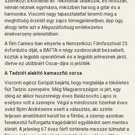
szemközt a korlátnál áll. Tekintetük találkozik, és hosszan,
némán néznek egymásra, miközben harsog a gitár és a
harmonika. Visconti nagy tapasztalattal teremti meg a
meghittség érzetét egy zajos tömegjelenetben, épp úgy,
ahogy tette azt a
Megszállottság
emlékezetes
énekverseny-jelenetében.
A film Cannes-ban elnyerte a Nemzetközi Filmfesztivál 25.
évfordulós díját, a BAFTA-n négy szobrocskát bezsebelt,
köztük a legjobb operatőrnek és a legjobb jelmeznek járót,
illetve ez utóbbiért Oscar-díjra is jelölték.
A Tadziót alakító kamaszfiú sorsa
Visconti egész Európát bejárta, hogy megtalálja a tökéletes
fiút Tadzio szerepére. Még Magyarországon is járt, egy
ideig az akkor huszonnégy éves Balázsovits Lajos is
esélyes volt a szerepre. Végül a mindössze tizenhat éves
svéd Björn Andrésenre esett a választás, aki szinte
teljesen amatőrként került be a filmbe, a szerep azonban
fenekestül felforgatta tragédiáktól egyébként sem mentes
életét. A jelenleg 67 éves férfi története messze túlmutat a