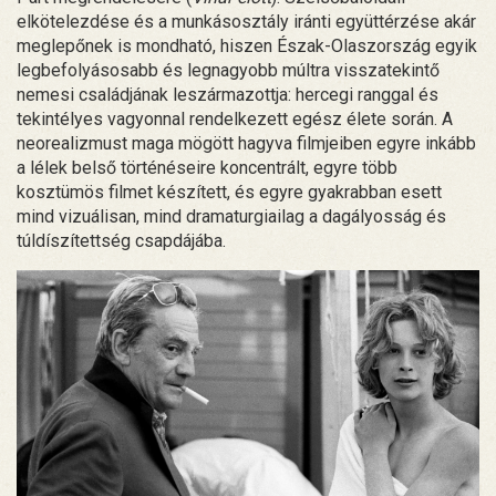
elkötelezdése és a munkásosztály iránti együttérzése akár
meglepőnek is mondható, hiszen Észak-Olaszország egyik
legbefolyásosabb és legnagyobb múltra visszatekintő
nemesi családjának leszármazottja: hercegi ranggal és
tekintélyes vagyonnal rendelkezett egész élete során. A
neorealizmust maga mögött hagyva filmjeiben egyre inkább
a lélek belső történéseire koncentrált, egyre több
kosztümös filmet készített, és egyre gyakrabban esett
mind vizuálisan, mind dramaturgiailag a dagályosság és
túldíszítettség csapdájába.