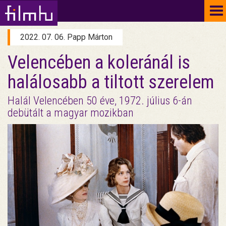
To
na
2022. 07. 06. Papp Márton
Velencében a koleránál is
halálosabb a tiltott szerelem
Halál Velencében 50 éve, 1972. július 6-án
debütált a magyar mozikban