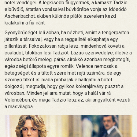
hotel vendégei. A legkisebb fiúgyermek, a kamasz Tadzio
elbűvölő, ártatlan vonásaival bűvkörébe vonja az idősödő
Aschenbachot, akiben különös plátói szerelem kezd
kialakulni a fiú iránt.
Gyönyörűségét leli abban, ha nézheti, amint a tengerparton
játszik a társaival, vagy ha a reggelinél elkaphatja egy
pillantását. Fokozatosan rabja lesz, mindenhová követi a
családot, titokban lesi Tadziót. Lázas szenvedélye, illetve a
városba betörő meleg, párás sirokkó azonban megbetegíti,
egészségi állapota egyre romlik. Velence nemcsak a
betegséget és a tiltott szerelmet rejti számára, de egy
szörnyű titkot is: hiába próbálják elhallgatni a hotel
dolgozói, megtudja, hogy gyilkos kolerajárvány pusztít a
városban. Minden jel arra mutat, hogy a halál vár rá
Velencében, és maga Tadzio lesz az, aki angyalként vezeti
a másvilágba.