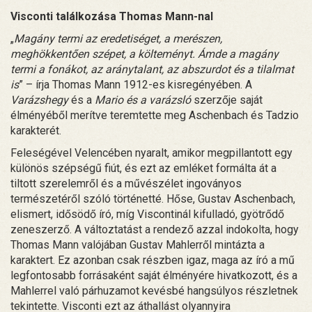
Visconti találkozása Thomas Mann-nal
„
Magány termi az eredetiséget, a merészen,
meghökkentően szépet, a költeményt. Ámde a magány
termi a fonákot, az aránytalant, az abszurdot és a tilalmat
is
” – írja Thomas Mann 1912-es kisregényében. A
Varázshegy
és a
Mario és a varázsló
szerzője saját
élményéből merítve teremtette meg Aschenbach és Tadzio
karakterét.
Feleségével Velencében nyaralt, amikor megpillantott egy
különös szépségű fiút, és ezt az emléket formálta át a
tiltott szerelemről és a művészélet ingoványos
természetéről szóló történetté. Hőse, Gustav Aschenbach,
elismert, idősödő író, míg Viscontinál kifulladó, gyötrődő
zeneszerző. A változtatást a rendező azzal indokolta, hogy
Thomas Mann valójában Gustav Mahlerről mintázta a
karaktert. Ez azonban csak részben igaz, maga az író a mű
legfontosabb forrásaként saját élményére hivatkozott, és a
Mahlerrel való párhuzamot kevésbé hangsúlyos részletnek
tekintette. Visconti ezt az áthallást olyannyira