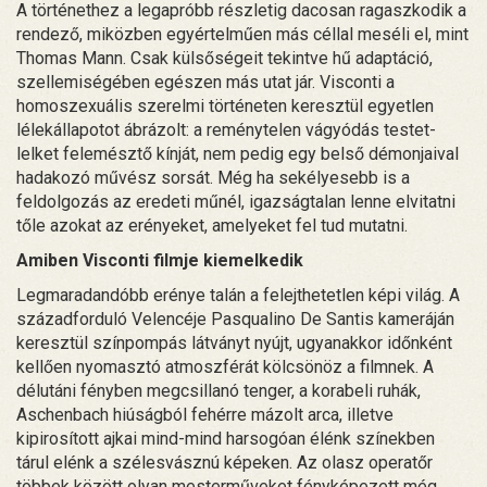
A történethez a legapróbb részletig dacosan ragaszkodik a
rendező, miközben egyértelműen más céllal meséli el, mint
Thomas Mann. Csak külsőségeit tekintve hű adaptáció,
szellemiségében egészen más utat jár. Visconti a
homoszexuális szerelmi történeten keresztül egyetlen
lélekállapotot ábrázolt: a reménytelen vágyódás testet-
lelket felemésztő kínját, nem pedig egy belső démonjaival
hadakozó művész sorsát. Még ha sekélyesebb is a
feldolgozás az eredeti műnél, igazságtalan lenne elvitatni
tőle azokat az erényeket, amelyeket fel tud mutatni.
Amiben Visconti filmje kiemelkedik
Legmaradandóbb erénye talán a felejthetetlen képi világ. A
századforduló Velencéje Pasqualino De Santis kameráján
keresztül színpompás látványt nyújt, ugyanakkor időnként
kellően nyomasztó atmoszférát kölcsönöz a filmnek. A
délutáni fényben megcsillanó tenger, a korabeli ruhák,
Aschenbach hiúságból fehérre mázolt arca, illetve
kipirosított ajkai mind-mind harsogóan élénk színekben
tárul elénk a szélesvásznú képeken. Az olasz operatőr
többek között olyan mesterműveket fényképezett még,