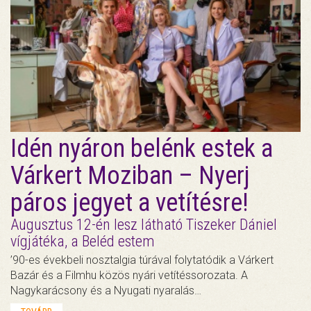
Idén nyáron belénk estek a
Várkert Moziban – Nyerj
páros jegyet a vetítésre!
Augusztus 12-én lesz látható Tiszeker Dániel
vígjátéka, a Beléd estem
’90-es évekbeli nosztalgia túrával folytatódik a Várkert
Bazár és a Filmhu közös nyári vetítéssorozata. A
Nagykarácsony és a Nyugati nyaralás…