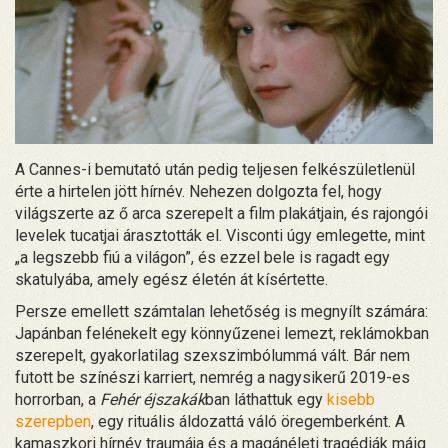
A Cannes-i bemutató után pedig teljesen felkészületlenül
érte a hirtelen jött hírnév. Nehezen dolgozta fel, hogy
világszerte az ő arca szerepelt a film plakátjain, és rajongói
levelek tucatjai árasztották el. Visconti úgy emlegette, mint
„a legszebb fiú a világon”, és ezzel bele is ragadt egy
skatulyába, amely egész életén át kísértette.
Persze emellett számtalan lehetőség is megnyílt számára:
Japánban felénekelt egy könnyűzenei lemezt, reklámokban
szerepelt, gyakorlatilag szexszimbólummá vált. Bár nem
futott be színészi karriert, nemrég a nagysikerű 2019-es
horrorban, a
Fehér éjszakák
ban láthattuk egy
kisebb
szerepben
, egy rituális áldozattá váló öregemberként.
A
kamaszkori hírnév traumája és a magánéleti tragédiák máig