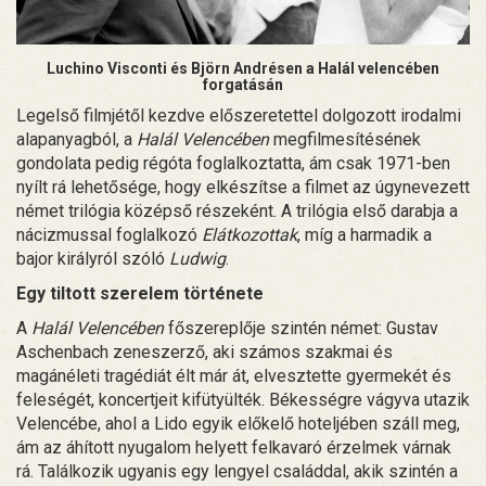
Luchino Visconti és Björn Andrésen a Halál velencében
forgatásán
Legelső filmjétől kezdve előszeretettel dolgozott irodalmi
alapanyagból, a
Halál Velencében
megfilmesítésének
gondolata pedig régóta foglalkoztatta, ám csak 1971-ben
nyílt rá lehetősége, hogy elkészítse a filmet az úgynevezett
német trilógia középső részeként. A trilógia első darabja a
nácizmussal foglalkozó
Elátkozottak
, míg a harmadik a
bajor királyról szóló
Ludwig
.
Egy tiltott szerelem története
A
Halál Velencében
főszereplője szintén német: Gustav
Aschenbach zeneszerző, aki számos szakmai és
magánéleti tragédiát élt már át, elvesztette gyermekét és
feleségét, koncertjeit kifütyülték. Békességre vágyva utazik
Velencébe, ahol a Lido egyik előkelő hoteljében száll meg,
ám az áhított nyugalom helyett felkavaró érzelmek várnak
rá. Találkozik ugyanis egy lengyel családdal, akik szintén a