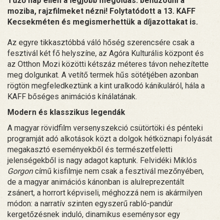
Tűző nap ellen a legjobb megoldás: behúzódni a
moziba, rajzfilmeket nézni! Folytatódott a 13. KAFF
Kecsekméten és megismerhettük a díjazottakat is.
Az egyre tikkasztóbbá váló hőség szerencsére csak a
fesztivál két fő helyszíne, az Agóra Kulturális központ és
az Otthon Mozi közötti kétszáz méteres távon nehezítette
meg dolgunkat. A vetítő termek hűs sötétjében azonban
rögtön megfeledkeztünk a kint uralkodó kánikuláról, hála a
KAFF bőséges animációs kínálatának.
Modern és klasszikus legendák
A magyar rövidfilm versenyszekció csütörtöki és pénteki
programját adó alkotások közt a dolgok hétköznapi folyását
megakasztó eseményekből és természetfeletti
jelenségekből is nagy adagot kaptunk. Felvidéki Miklós
Gorgon
című kisfilmje nem csak a fesztivál mezőnyében,
de a magyar animációs kánonban is alulreprezentált
zsánert, a horrort képviseli, méghozzá nem is akármilyen
módon: a narratív szinten egyszerű rabló-pandúr
kergetőzésnek induló, dinamikus eseménysor egy