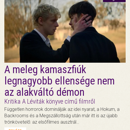
A meleg kamaszfiúk
legnagyobb ellensége nem
az alakváltó démon
Kritika A Léviták könyve című filmről
Független horrorok dominálják az idei nyarat, a Hokum, a
Backrooms és a Megszállottság után már itt is az újabb
trónkövetelő: az elsőfilmes ausztrál…