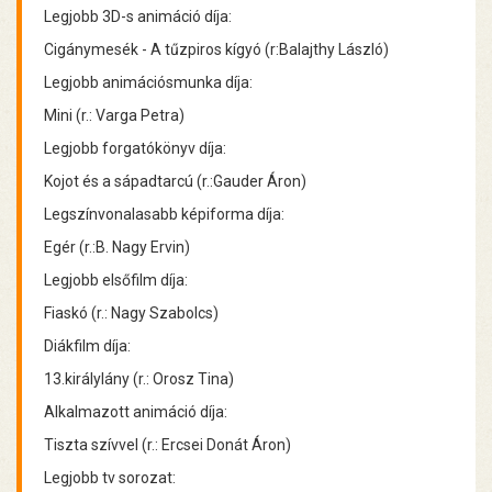
Legjobb 3D-s animáció díja:
Cigánymesék - A tűzpiros kígyó (r:Balajthy László)
Legjobb animációsmunka díja:
Mini (r.: Varga Petra)
Legjobb forgatókönyv díja:
Kojot és a sápadtarcú (r.:Gauder Áron)
Legszínvonalasabb képiforma díja:
Egér (r.:B. Nagy Ervin)
Legjobb elsőfilm díja:
Fiaskó (r.: Nagy Szabolcs)
Diákfilm díja:
13.királylány (r.: Orosz Tina)
Alkalmazott animáció díja:
Tiszta szívvel (r.: Ercsei Donát Áron)
Legjobb tv sorozat: