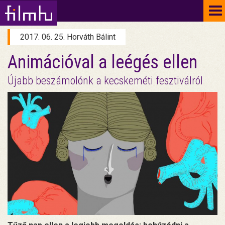
To
na
2017. 06. 25. Horváth Bálint
Animációval a leégés ellen
Újabb beszámolónk a kecskeméti fesztiválról