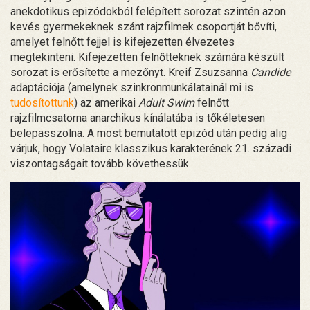
anekdotikus epizódokból felépített sorozat szintén azon
kevés gyermekeknek szánt rajzfilmek csoportját bővíti,
amelyet felnőtt fejjel is kifejezetten élvezetes
megtekinteni. Kifejezetten felnőtteknek számára készült
sorozat is erősítette a mezőnyt. Kreif Zsuzsanna
Candide
adaptációja (amelynek szinkronmunkálatainál mi is
tudosítottunk
) az amerikai
Adult Swim
felnőtt
rajzfilmcsatorna anarchikus kínálatába is tőkéletesen
belepasszolna. A most bemutatott epizód után pedig alig
várjuk, hogy Volataire klasszikus karakterének 21. századi
viszontagságait tovább követhessük.