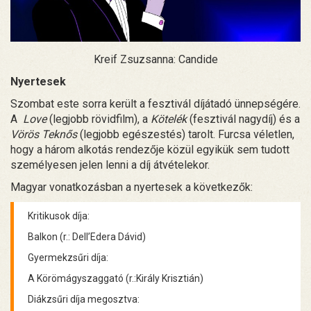
Kreif Zsuzsanna: Candide
Nyertesek
Szombat este sorra került a fesztivál díjátadó ünnepségére.
A
Love
(legjobb rövidfilm), a
Kötelék
(fesztivál nagydíj) és a
Vörös Teknős
(legjobb egészestés) tarolt. Furcsa véletlen,
hogy a három alkotás rendezője közül egyikük sem tudott
személyesen jelen lenni a díj átvételekor.
Magyar vonatkozásban a nyertesek a következők:
Kritikusok díja:
Balkon (r.: Dell’Edera Dávid)
Gyermekzsűri díja:
A Körömágyszaggató (r.:Király Krisztián)
Diákzsűri díja megosztva: