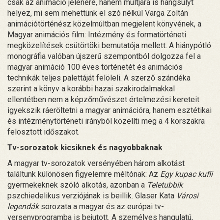
csak az animáció jelenére, hanem múltjára is hangsúlyt
helyez, mi sem mehettünk el szó nélkül Varga Zoltán
animációtörténész közelmúltban megjelent könyvének, a
Magyar animációs film: Intézmény és formatörténeti
megközelítések csütörtöki bemutatója mellett. A hiánypótló
monográfia valóban újszerű szempontból dolgozza fel a
magyar animáció 100 éves történetét és animációs
technikák teljes palettáját felöleli. A szerző szándéka
szerint a könyv a korábbi hazai szakirodalmakkal
ellentétben nem a képzőművészet értelmezési kereteit
igyekszik ráeröltetni a magyar animációra, hanem esztétikai
és intézménytörténeti irányból közelíti meg a 4 korszakra
felosztott időszakot.
Tv-sorozatok kicsiknek és nagyobbaknak
A magyar tv-sorozatok versényében három alkotást
találtunk különösen figyelemre méltónak: Az
Egy kupac kufli
gyermekeknek szóló alkotás, azonban a
Teletubbik
pszchiedelikus verziójának is beillik. Glaser Kata
Városi
legendák
sorozata a magyar és az európai tv-
versenyprogramba is bejutott. A személyes hangulatú,