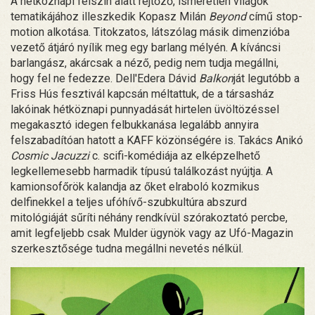
A hétköznapi felszín alatt rejtőző, ismeretlen világok
tematikájához illeszkedik Kopasz Milán
Beyond
című stop-
motion alkotása. Titokzatos, látszólag másik dimenzióba
vezető átjáró nyílik meg egy barlang mélyén. A kíváncsi
barlangász, akárcsak a néző, pedig nem tudja megállni,
hogy fel ne fedezze. Dell'Edera Dávid
Balkon
ját legutóbb a
Friss Hús fesztivál kapcsán méltattuk, de a társasház
lakóinak hétköznapi punnyadását hirtelen üvöltözéssel
megakasztó idegen felbukkanása legalább annyira
felszabadítóan hatott a KAFF közönségére is. Takács Anikó
Cosmic Jacuzzi
c. scifi-komédiája az elképzelhető
legkellemesebb harmadik típusú találkozást nyújtja. A
kamionsofőrök kalandja az őket elraboló kozmikus
delfinekkel a teljes ufóhívő-szubkultúra abszurd
mitológiáját sűríti néhány rendkívül szórakoztató percbe,
amit legfeljebb csak Mulder ügynök vagy az Ufó-Magazin
szerkesztősége tudna megállni nevetés nélkül.