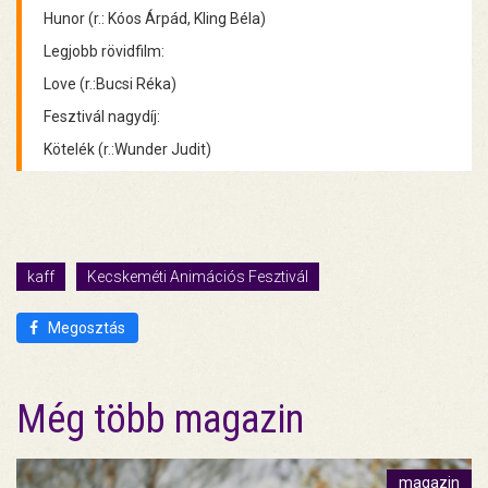
Hunor (r.: Kóos Árpád, Kling Béla)
Legjobb rövidfilm:
Love (r.:Bucsi Réka)
Fesztivál nagydíj:
Kötelék (r.:Wunder Judit)
kaff
Kecskeméti Animációs Fesztivál
Megosztás
Még több magazin
magazin