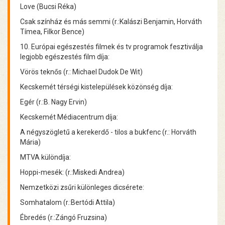
Love (Bucsi Réka)
Csak színház és más semmi (r.:Kalászi Benjamin, Horváth
Tímea, Filkor Bence)
10. Európai egészestés filmek és tv programok fesztiválja
legjobb egészestés film díja:
Vörös teknős (r.: Michael Dudok De Wit)
Kecskemét térségi kistelepülések közönség díja:
Egér (r.:B. Nagy Ervin)
Kecskemét Médiacentrum díja:
A négyszögletű a kerekerdő - tilos a bukfenc (r.: Horváth
Mária)
MTVA különdíja:
Hoppi-mesék: (r.:Miskedi Andrea)
Nemzetközi zsűri különleges dicsérete:
Somhatalom (r.:Bertódi Attila)
Ébredés (r.:Zángó Fruzsina)