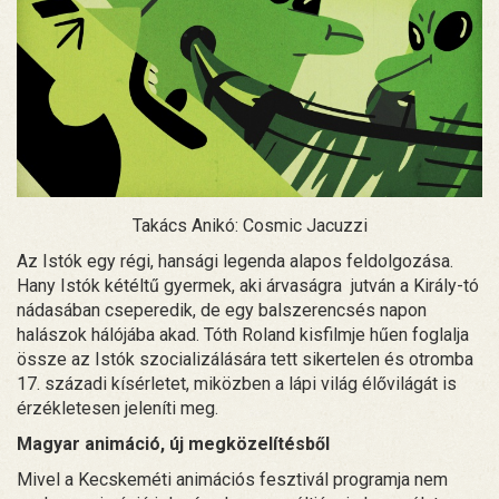
Takács Anikó: Cosmic Jacuzzi
Az Istók egy régi, hansági legenda alapos feldolgozása.
Hany Istók kétéltű gyermek, aki árvaságra jutván a Király-tó
nádasában cseperedik, de egy balszerencsés napon
halászok hálójába akad. Tóth Roland kisfilmje hűen foglalja
össze az Istók szocializálására tett sikertelen és otromba
17. századi kísérletet, miközben a lápi világ élővilágát is
érzékletesen jeleníti meg.
Magyar animáció, új megközelítésből
Mivel a Kecskeméti animációs fesztivál programja nem