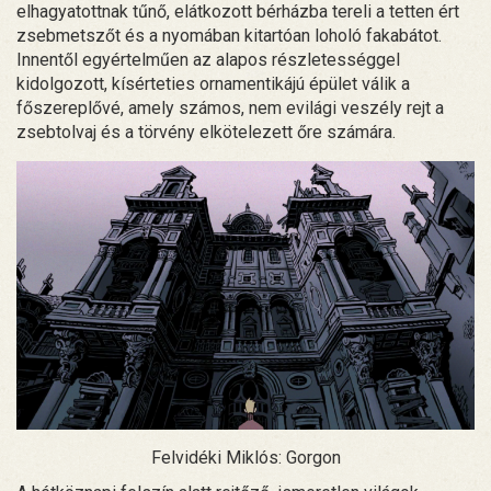
elhagyatottnak tűnő, elátkozott bérházba tereli a tetten ért
zsebmetszőt és a nyomában kitartóan loholó fakabátot.
Innentől egyértelműen az alapos részletességgel
kidolgozott, kísérteties ornamentikájú épület válik a
főszereplővé, amely számos, nem evilági veszély rejt a
zsebtolvaj és a törvény elkötelezett őre számára.
Felvidéki Miklós: Gorgon