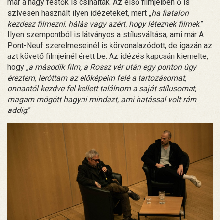
már a nagy festők is csinálták. Az első filmjeiben ő is
szívesen használt ilyen idézeteket, mert „
ha fiatalon
kezdesz filmezni, hálás vagy azért, hogy léteznek filmek
.”
Ilyen szempontból is látványos a stílusváltása, ami már A
Pont-Neuf szerelmeseinél is körvonalazódott, de igazán az
azt követő filmjeinél érett be. Az idézés kapcsán kiemelte,
hogy „
a második film, a Rossz vér után egy ponton úgy
éreztem, leróttam az előképeim felé a tartozásomat,
onnantól kezdve fel kellett találnom a saját stílusomat,
magam mögött hagyni mindazt, ami hatással volt rám
addig
.”