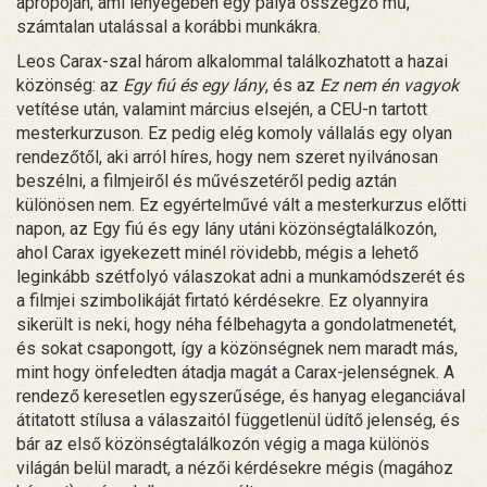
apropóján, ami lényegében egy pálya összegző mű,
számtalan utalással a korábbi munkákra.
Leos Carax-szal három alkalommal találkozhatott a hazai
közönség: az
Egy fiú és egy lány
, és az
Ez nem én vagyok
vetítése után, valamint március elsején, a CEU-n tartott
mesterkurzuson. Ez pedig elég komoly vállalás egy olyan
rendezőtől, aki arról híres, hogy nem szeret nyilvánosan
beszélni, a filmjeiről és művészetéről pedig aztán
különösen nem. Ez egyértelművé vált a mesterkurzus előtti
napon, az Egy fiú és egy lány utáni közönségtalálkozón,
ahol Carax igyekezett minél rövidebb, mégis a lehető
leginkább szétfolyó válaszokat adni a munkamódszerét és
a filmjei szimbolikáját firtató kérdésekre. Ez olyannyira
sikerült is neki, hogy néha félbehagyta a gondolatmenetét,
és sokat csapongott, így a közönségnek nem maradt más,
mint hogy önfeledten átadja magát a Carax-jelenségnek. A
rendező keresetlen egyszerűsége, és hanyag eleganciával
átitatott stílusa a válaszaitól függetlenül üdítő jelenség, és
bár az első közönségtalálkozón végig a maga különös
világán belül maradt, a nézői kérdésekre mégis (magához