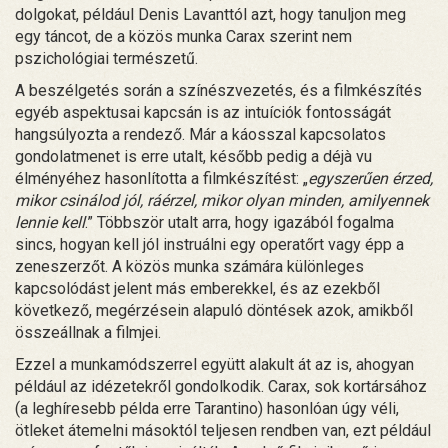
dolgokat, például Denis Lavanttól azt, hogy tanuljon meg
egy táncot, de a közös munka Carax szerint nem
pszichológiai természetű.
A beszélgetés során a színészvezetés, és a filmkészítés
egyéb aspektusai kapcsán is az intuíciók fontosságát
hangsúlyozta a rendező. Már a káosszal kapcsolatos
gondolatmenet is erre utalt, később pedig a déjà vu
élményéhez hasonlította a filmkészítést: „
egyszerűen érzed,
mikor csinálod jól, ráérzel, mikor olyan minden, amilyennek
lennie kell
.” Többször utalt arra, hogy igazából fogalma
sincs, hogyan kell jól instruálni egy operatőrt vagy épp a
zeneszerzőt. A közös munka számára különleges
kapcsolódást jelent más emberekkel, és az ezekből
következő, megérzésein alapuló döntések azok, amikből
összeállnak a filmjei.
Ezzel a munkamódszerrel együtt alakult át az is, ahogyan
például az idézetekről gondolkodik. Carax, sok kortársához
(a leghíresebb példa erre Tarantino) hasonlóan úgy véli,
ötleket átemelni másoktól teljesen rendben van, ezt például