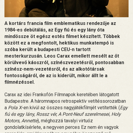
A kortárs francia film emblematikus rendezője az
1984-es debütálás, az Egy fiú és egy lány óta
mindössze öt egész estés filmet készített. Többek
között ez a megfontolt, hektikus munkatempó is
szóba került a budapesti CEU-n tartott
mesterkurzusán. Leos Carax emellett mesélt az őt
körülvevő káoszról, színészvezetésről, pontosabban
színész-nem-vezetésről, és az alkotótársak
fontosságáról, de az is kiderült, mikor állt le a
filmnézéssel.
Carax az idei Frankofón Filmnapok keretében látogatott
Budapestre. A háromnapos retrospektív vetítéssorozatban
a
Pola X
-en kívül az összes nagyjátékfilmjét vetítették (
Egy
fiú és egy lány, Rossz vér, A Pont-Neuf szerelmesei, Holy
Motors, Annette
), méghozzá tavalyi virtuóz
gondolatkísérlete, a negyven perces Ez nem én vagyok