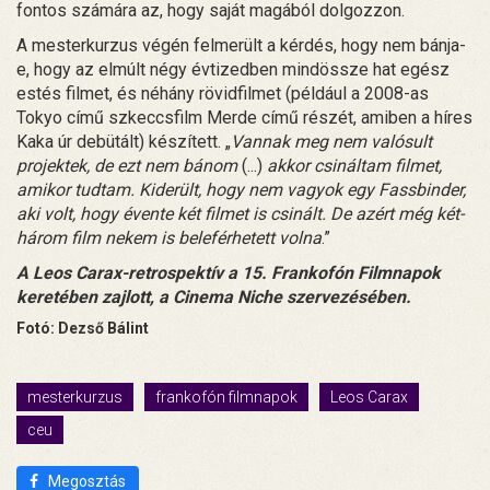
fontos számára az, hogy saját magából dolgozzon.
A mesterkurzus végén felmerült a kérdés, hogy nem bánja-
e, hogy az elmúlt négy évtizedben mindössze hat egész
estés filmet, és néhány rövidfilmet (például a 2008-as
Tokyo című szkeccsfilm Merde című részét, amiben a híres
Kaka úr debütált) készített. „
Vannak meg nem valósult
projektek, de ezt nem bánom
(...)
akkor csináltam filmet,
amikor tudtam. Kiderült, hogy nem vagyok egy Fassbinder,
aki volt, hogy évente két filmet is csinált. De azért még két-
három film nekem is beleférhetett volna
.”
A Leos Carax-retrospektív a 15. Frankofón Filmnapok
keretében zajlott, a Cinema Niche szervezésében.
Fotó: Dezső Bálint
mesterkurzus
frankofón filmnapok
Leos Carax
ceu
Megosztás