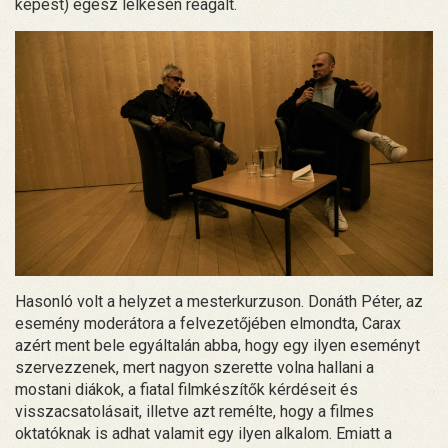
képest) egész lelkesen reagált.
Hasonló volt a helyzet a mesterkurzuson. Donáth Péter, az
esemény moderátora a felvezetőjében elmondta, Carax
azért ment bele egyáltalán abba, hogy egy ilyen eseményt
szervezzenek, mert nagyon szerette volna hallani a
mostani diákok, a fiatal filmkészítők kérdéseit és
visszacsatolásait, illetve azt remélte, hogy a filmes
oktatóknak is adhat valamit egy ilyen alkalom. Emiatt a