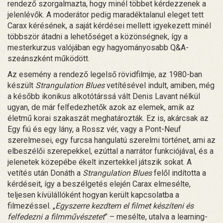
rendező szorgalmazta, hogy minél többet kérdezzenek a
jelenlévők. A moderátor pedig maradéktalanul eleget tett
Carax kérésének, a saját kérdései mellett igyekezett minél
többször átadni a lehetőséget a közönségnek, így a
mesterkurzus valójában egy hagyományosabb Q&A-
szeánszként működött.
Az esemény a rendező legelső rövidfilmje, az 1980-ban
készült
Strangulation Blues
vetítésével indult, amiben, még
a később ikonikus alkotótárssá vált Denis Lavant nélkül
ugyan, de már felfedezhetők azok az elemek, amik az
életmű korai szakaszát meghatározták. Ez is, akárcsak az
Egy fiú és egy lány, a Rossz vér, vagy a Pont-Neuf
szerelmesei, egy furcsa hangulatú szerelmi történet, ami az
elbeszélői szerepekkel, ezúttal a narrátor funkciójával, és a
jelenetek közepébe ékelt inzertekkel játszik sokat. A
vetítés után Donáth a
Strangulation Blues
felől indította a
kérdéseit, így a beszélgetés elején Carax elmesélte,
teljesen kívülállóként hogyan került kapcsolatba a
filmezéssel. „
Egyszerre kezdtem el filmet készíteni és
felfedezni a filmművészetet
” – mesélte, utalva a learning-