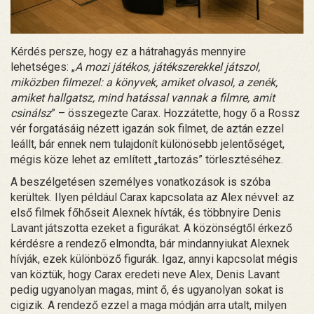
Kérdés persze, hogy ez a hátrahagyás mennyire
lehetséges: „
A mozi játékos, játékszerekkel játszol,
miközben filmezel: a könyvek, amiket olvasol, a zenék,
amiket hallgatsz, mind hatással vannak a filmre, amit
csinálsz
” – összegezte Carax. Hozzátette, hogy ő a Rossz
vér forgatásáig nézett igazán sok filmet, de aztán ezzel
leállt, bár ennek nem tulajdonít különösebb jelentőséget,
mégis köze lehet az említett „tartozás” törlesztéséhez.
A beszélgetésen személyes vonatkozások is szóba
kerültek. Ilyen például Carax kapcsolata az Alex névvel: az
első filmek főhőseit Alexnek hívták, és többnyire Denis
Lavant játszotta ezeket a figurákat. A közönségtől érkező
kérdésre a rendező elmondta, bár mindannyiukat Alexnek
hívják, ezek különböző figurák. Igaz, annyi kapcsolat mégis
van köztük, hogy Carax eredeti neve Alex, Denis Lavant
pedig ugyanolyan magas, mint ő, és ugyanolyan sokat is
cigizik. A rendező ezzel a maga módján arra utalt, milyen