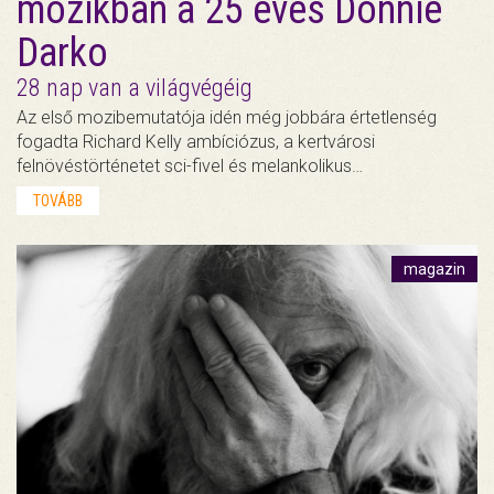
mozikban a 25 éves Donnie
Darko
28 nap van a világvégéig
Az első mozibemutatója idén még jobbára értetlenség
fogadta Richard Kelly ambíciózus, a kertvárosi
felnövéstörténetet sci-fivel és melankolikus…
TOVÁBB
magazin