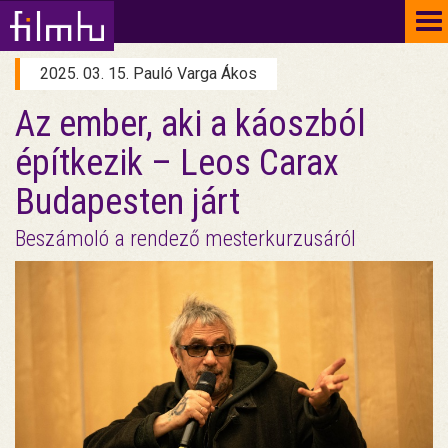
To
na
2025. 03. 15. Pauló Varga Ákos
Az ember, aki a káoszból
építkezik – Leos Carax
Budapesten járt
Beszámoló a rendező mesterkurzusáról