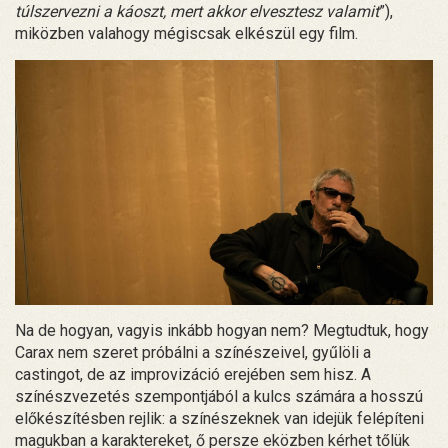
túlszervezni a káoszt, mert akkor elvesztesz valamit
”),
miközben valahogy mégiscsak elkészül egy film.
Na de hogyan, vagyis inkább hogyan nem? Megtudtuk, hogy
Carax nem szeret próbálni a színészeivel, gyűlöli a
castingot, de az improvizáció erejében sem hisz. A
színészvezetés szempontjából a kulcs számára a hosszú
előkészítésben rejlik: a színészeknek van idejük felépíteni
magukban a karaktereket, ő persze eközben kérhet tőlük