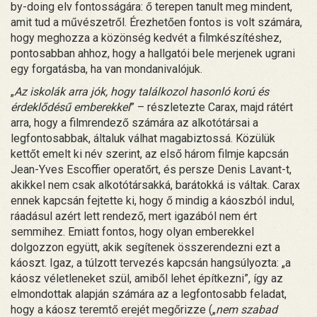
by-doing elv fontosságára: ő terepen tanult meg mindent,
amit tud a művészetről. Érezhetően fontos is volt számára,
hogy meghozza a közönség kedvét a filmkészítéshez,
pontosabban ahhoz, hogy a hallgatói bele merjenek ugrani
egy forgatásba, ha van mondanivalójuk.
„
Az iskolák arra jók, hogy találkozol hasonló korú és
érdeklődésű emberekkel
” – részletezte Carax, majd rátért
arra, hogy a filmrendező számára az alkotótársai a
legfontosabbak, általuk válhat magabiztossá. Közülük
kettőt emelt ki név szerint, az első három filmje kapcsán
Jean-Yves Escoffier operatőrt, és persze Denis Lavant-t,
akikkel nem csak alkotótársakká, barátokká is váltak. Carax
ennek kapcsán fejtette ki, hogy ő mindig a káoszból indul,
ráadásul azért lett rendező, mert igazából nem ért
semmihez. Emiatt fontos, hogy olyan emberekkel
dolgozzon együtt, akik segítenek összerendezni ezt a
káoszt. Igaz, a túlzott tervezés kapcsán hangsúlyozta: „a
káosz véletleneket szül, amiből lehet építkezni”, így az
elmondottak alapján számára az a legfontosabb feladat,
hogy a káosz teremtő erejét megőrizze („
nem szabad