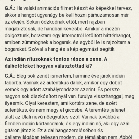
G.Á.:
Ha valaki animációs filmet készít és képekkel tervez,
akkor a hangot ugyanúgy be kell hozni párhuzamosan már
az elején. Sokan ódzkodnak ettől, mert rajzban
magabiztosak, de hangban kevésbé. Amikor a mezőn
dolgoztunk, beraktam egy internetről letöltött háttérhangot,
amiben zümmögnek a bogarak, és egyből le is rajzoltam a
bogarakat. Szóval a hang és a kép egymást segítik.
Az indián rítusoknak fontos része a zene. A
dalbetéteket hogyan választottad ki?
G.Á.:
Elég sok zenét ismertem, harminc éve járok indián
táborba. Vannak az autentikus dalok, amikor egy dobot
vernek egy adott szabályrendszer szerint. És persze
nagyon sok diszkósított nyál van, furulya visszhanggal, meg
ilyesmik. Olyat kerestem, ami kortárs zene, de azért
autentikus, és nem megy el giccsbe. A teremtés-jelenet
alatt az Ulali nevű nőegyüttes szól. Vannak továbbá a
filmben indián körtáncdalok, és egy indián nő, aki egy szál
gitáron játszik. Ez a dal hangszerelésében és
dallamvilágában teljesen modern, de témájában nem. Abból