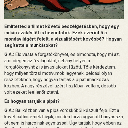
Említetted a filmet követő beszélgetésben, hogy egy
indián szakértőt is bevontatok. Ezek szerint ő a
mondavilágért felelt, a vizualitásért kevésbé? Hogyan
segítette a munkátokat?
G.Á.:
Elolvasta a forgatókönyvet, és elmondta, hogy mi az,
ami idegen az ő világuktól, néhány helyen a
forgatókönyvhöz is javaslatokat fűzött. Tőle kérdeztem,
hogy milyen törzsi motívumok legyenek, például olyan
részletekben, hogy hogyan tartják a pipát imádkozás
közben. A nagy részével azért tisztában voltam, de jobb
volt ezeket leellenőriztetni.
És hogyan tartják a pipát?
G.Á.:
Bal kézben van a pipa vöröskőből készült feje. Ezt a
követ catlinite-nek hívják, minden törzs ugyanott bányássza,
ott nem is harcolnak egymással. Úgy tartják, hogy ebben az