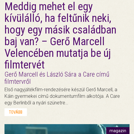
Meddig mehet el egy
kívülálló, ha feltűnik neki,
hogy egy másik családban
baj van? – Gerő Marcell
Velencében mutatja be új
filmtervét
Gerő Marcell és László Sára a Care című
filmtervről
Első nagyjátékfilm-rendezésére készül Gerő Marcell, a
Káin gyermekei című dokumentumfilm alkotója. A Care
egy Berlinből a nyári szünetre…
TOVÁBB
magazin