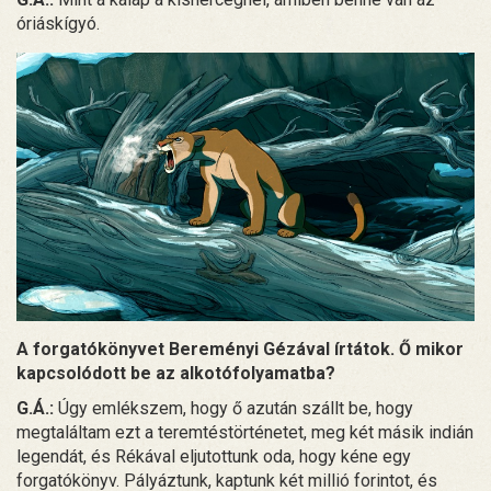
óriáskígyó.
A forgatókönyvet Bereményi Gézával írtátok. Ő mikor
kapcsolódott be az alkotófolyamatba?
G.Á.:
Úgy emlékszem, hogy ő azután szállt be, hogy
megtaláltam ezt a teremtéstörténetet, meg két másik indián
legendát, és Rékával eljutottunk oda, hogy kéne egy
forgatókönyv. Pályáztunk, kaptunk két millió forintot, és