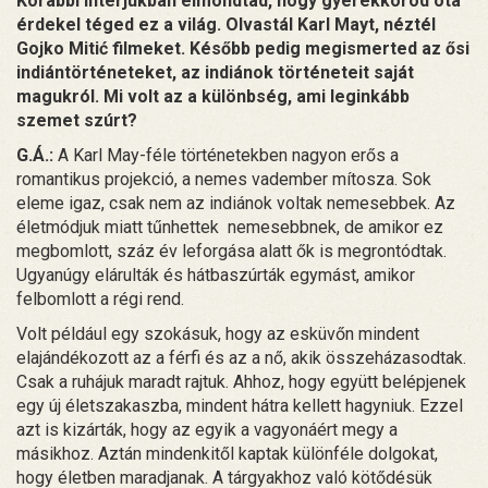
Korábbi interjúkban elmondtad, hogy gyerekkorod óta
érdekel téged ez a világ. Olvastál Karl Mayt, néztél
Gojko Mitić filmeket. Később pedig megismerted az ősi
indiántörténeteket, az indiánok történeteit saját
magukról. Mi volt az a különbség, ami leginkább
szemet szúrt?
G.Á.:
A Karl May-féle történetekben nagyon erős a
romantikus projekció, a nemes vadember mítosza. Sok
eleme igaz, csak nem az indiánok voltak nemesebbek. Az
életmódjuk miatt tűnhettek nemesebbnek, de amikor ez
megbomlott, száz év leforgása alatt ők is megrontódtak.
Ugyanúgy elárulták és hátbaszúrták egymást, amikor
felbomlott a régi rend.
Volt például egy szokásuk, hogy az esküvőn mindent
elajándékozott az a férfi és az a nő, akik összeházasodtak.
Csak a ruhájuk maradt rajtuk. Ahhoz, hogy együtt belépjenek
egy új életszakaszba, mindent hátra kellett hagyniuk. Ezzel
azt is kizárták, hogy az egyik a vagyonáért megy a
másikhoz. Aztán mindenkitől kaptak különféle dolgokat,
hogy életben maradjanak. A tárgyakhoz való kötődésük