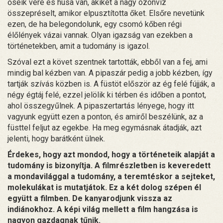
őseik vére és húsa van, akiket a nagy özönvíz
összepréselt, amikor elpusztította őket. Elsőre nevetünk
ezen, de ha belegondolunk, egy csomó kőben régi
élőlények vázai vannak. Olyan igazság van ezekben a
történetekben, amit a tudomány is igazol.
Szóval ezt a követ szentnek tartották, ebből van a fej, ami
mindig bal kézben van. A pipaszár pedig a jobb kézben, így
tartják szívás közben is. A füstöt először az ég felé fújják, a
négy égtáj felé, ezzel jelölik ki térben és időben a pontot,
ahol összegyűlnek. A pipaszertartás lényege, hogy itt
vagyunk együtt ezen a ponton, és amiről beszélünk, az a
füsttel feljut az egekbe. Ha meg egymásnak átadják, azt
jelenti, hogy barátként ülnek.
Érdekes, hogy azt mondod, hogy a történeteik alapját a
tudomány is bizonyítja. A filmrészletben is keveredett
a mondavilággal a tudomány, a teremtéskor a sejteket,
molekulákat is mutatjátok. Ez a két dolog szépen él
együtt a filmben. De kanyarodjunk vissza az
indiánokhoz. A képi világ mellett a film hangzása is
nagyon gazdagnak tűnik.