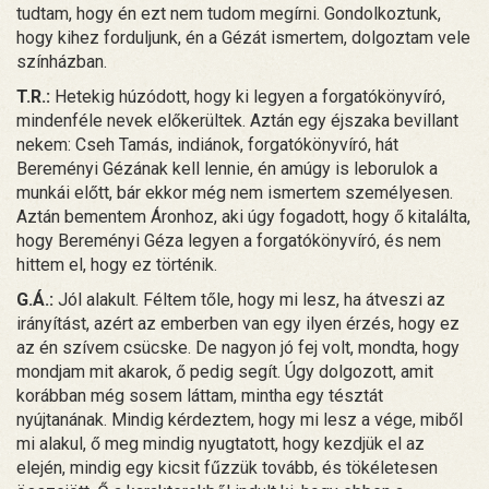
tudtam, hogy én ezt nem tudom megírni. Gondolkoztunk,
hogy kihez forduljunk, én a Gézát ismertem, dolgoztam vele
színházban.
T.R.:
Hetekig húzódott, hogy ki legyen a forgatókönyvíró,
mindenféle nevek előkerültek. Aztán egy éjszaka bevillant
nekem: Cseh Tamás, indiánok, forgatókönyvíró, hát
Bereményi Gézának kell lennie, én amúgy is leborulok a
munkái előtt, bár ekkor még nem ismertem személyesen.
Aztán bementem Áronhoz, aki úgy fogadott, hogy ő kitalálta,
hogy Bereményi Géza legyen a forgatókönyvíró, és nem
hittem el, hogy ez történik.
G.Á.:
Jól alakult. Féltem tőle, hogy mi lesz, ha átveszi az
irányítást, azért az emberben van egy ilyen érzés, hogy ez
az én szívem csücske. De nagyon jó fej volt, mondta, hogy
mondjam mit akarok, ő pedig segít. Úgy dolgozott, amit
korábban még sosem láttam, mintha egy tésztát
nyújtanának. Mindig kérdeztem, hogy mi lesz a vége, miből
mi alakul, ő meg mindig nyugtatott, hogy kezdjük el az
elején, mindig egy kicsit fűzzük tovább, és tökéletesen