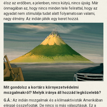
élsz az erdőben, a jelenben, nincs kütyü, nincs újság. Már
önmagában az, hogy nincs minden tele felirattal, hogy az
agyadat nem stimulálja tudat alatt folyamatosan valami,
nagy élmény. Az indián játék egy keret hozzá.
Mit gondolsz a kortárs környezetvédelmi
mozgalmakról? Melyik iránya áll hozzád legközelebb?
G.Á.:
Az indián mozgalmak és a klímaaktivisták Amerikában
eléggé összefogtak. De nincs is más választásuk. Ez a