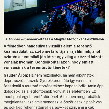
A
Minden a rokonom
vetítése a Magyar Mozgókép Fesztiválon
A filmedben hangsúlyos vizuális elem a teremtő
kézmozdulat. Ez szép metaforája a rajzfilmnek, ahol
szintén a semmiből jön létre egy világ a kézzel húzott
vonalak nyomán. Gondolkodtál azon, hogy emiatt
vonzanának a teremtéstörténetek?
Gauder Áron:
Ha nem rajzolhatok, ha nem alkothatok,
depressziós leszek. Gyerekkorom óta így van, nem
feltétlenül a teremtéstörténetekhez kapcsolódik. Amin épp
dolgozok, az a legfontosabb vonulat az életemben. Ez
most pont egy teremtéstörténet. A filmben megpróbáltuk
megjeleníteni azt, amit mondasz: először csak a papír van
és sok kép fehér háttérrel, és egy-két szín, ami a kék