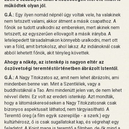
működtek olyan jól.
G.Á.:
Egy ilyen nomád népnél úgy voltak vele, ha valakinek
nem tetszett valami, akkor átment a másik csapathoz. A
főnök se tudott uralkodni az embereken, mert akinek nem
tetszett, az egyszerűen ellovagolt a másik irányba. A
letelepedett társadalmakon könnyebb uralkodni, mert ott
van a föld, amit birtokolsz, ahol laksz. Az indiánoknál csak
abból lehetett főnök, akit tényleg követtek.
Ahogy a nőkép, az istenkép is nagyon eltér az
ószövetségi teremtéstörténetben ábrázolt Istentől.
G.Á.:
A Nagy Titokzatos az, amit nem lehet ábrázolni, ami
mindenben benne van. Mint a Szentlélek, vagy a
buddhistáknál a Tao. Ami mindenütt jelen van, de nem lehet
névvel illetni. Ez volt az eredeti istenkép. Azt mondták,
hogy a látomáskereséseken a Nagy Titokzatosnak csak
bizonyos aspektusait láthatod, nem tárgyiasítható. A
Teremtő öreg (a film egyik szereplője - a szerk.) egy
kultúrhérosz, ő is csak sugallatokat kap, és végrehajt egy
feladatot. A Kojot maga is teremtő a filmben, de ők mind a