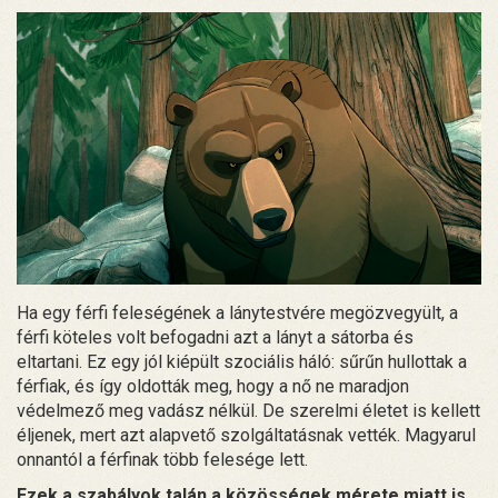
Ha egy férfi feleségének a lánytestvére megözvegyült, a
férfi köteles volt befogadni azt a lányt a sátorba és
eltartani. Ez egy jól kiépült szociális háló: sűrűn hullottak a
férfiak, és így oldották meg, hogy a nő ne maradjon
védelmező meg vadász nélkül. De szerelmi életet is kellett
éljenek, mert azt alapvető szolgáltatásnak vették. Magyarul
onnantól a férfinak több felesége lett.
Ezek a szabályok talán a közösségek mérete miatt is