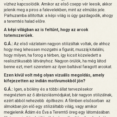
vízhez kapcsolódik. Amikor az első csepp vér leesik, akkor
jelenik meg a piros a falevelekben, mint az elmúlás jele.
Párhuzamba állítottuk: a képi világ is úgy gazdagodik, ahogy
a teremtés halad előre.
A képi világban az is feltűnt, hogy az arcok
totemszerűek.
G.Á.:
Az első vázlataim nagyon stilizáltak voltak, de ahhoz
hogy meg lehessen mozgatni a figurát, muszáj kitalálni,
hogy milyen, ha forog a térben, így kicsit közeledett a
realisztikusabb látványhoz. Nagyon örülök, ha még látod
benne ezt, mert szeretem az ilyen baltával faragott arcokat.
Ezen kívül volt még olyan vizuális megoldás, amely
kifejezetten az indián motívumokból jön?
G.Á.:
Igen, a bölény és a többi állat tervezésekor
megnéztem az ő ábrázolásmódjukat, bár nagyon stilizálnak,
ezért abból nehezebb építkezni. A filmben elsősorban az
álmokban jön elő egy stilizáltabb világ, vagy amikor
megjelenik Ádám és Éva a Teremtő öreg egy látomásában.