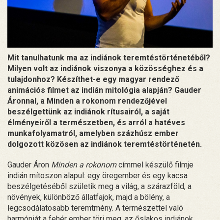
Mit tanulhatunk ma az indiánok teremtéstörténetéből?
Milyen volt az indiánok viszonya a közösséghez és a
tulajdonhoz? Készíthet-e egy magyar rendező
animációs filmet az indián mitológia alapján? Gauder
Áronnal, a Minden a rokonom rendezőjével
beszélgettünk az indiánok rítusairól, a saját
élményeiről a természetben, és arról a hatéves
munkafolyamatról, amelyben százhúsz ember
dolgozott közösen az indiánok teremtéstörténetén.
Gauder Áron
Minden a rokonom
címmel készülő filmje
indián mítoszon alapul: egy öregember és egy kacsa
beszélgetéséből születik meg a világ, a szárazföld, a
növények, különböző állatfajok, majd a bölény, a
legcsodálatosabb teremtmény. A természettel való
harmóniát a fehér ember töri meg, az őslakos indiánok