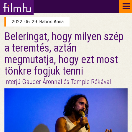
To
na
2022. 06. 29. Babos Anna
Beleringat, hogy milyen szép
a teremtés, aztán
megmutatja, hogy ezt most
tönkre fogjuk tenni
Interjú Gauder Áronnal és Temple Rékával