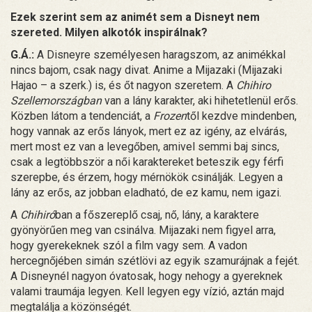
Ezek szerint sem az animét sem a Disneyt nem
szereted. Milyen alkotók inspirálnak?
G.Á.:
A Disneyre személyesen haragszom, az animékkal
nincs bajom, csak nagy divat. Anime a Mijazaki (Mijazaki
Hajao – a szerk.) is, és őt nagyon szeretem. A
Chihiro
Szellemországban
van a lány karakter, aki hihetetlenül erős.
Közben látom a tendenciát, a
Frozen
től kezdve mindenben,
hogy vannak az erős lányok, mert ez az igény, az elvárás,
mert most ez van a levegőben, amivel semmi baj sincs,
csak a legtöbbször a női karaktereket beteszik egy férfi
szerepbe, és érzem, hogy mérnökök csinálják. Legyen a
lány az erős, az jobban eladható, de ez kamu, nem igazi.
A
Chihiró
ban a főszereplő csaj, nő, lány, a karaktere
gyönyörűen meg van csinálva. Mijazaki nem figyel arra,
hogy gyerekeknek szól a film vagy sem. A vadon
hercegnőjében simán szétlövi az egyik szamurájnak a fejét.
A Disneynél nagyon óvatosak, hogy nehogy a gyereknek
valami traumája legyen. Kell legyen egy vízió, aztán majd
megtalálja a közönségét.