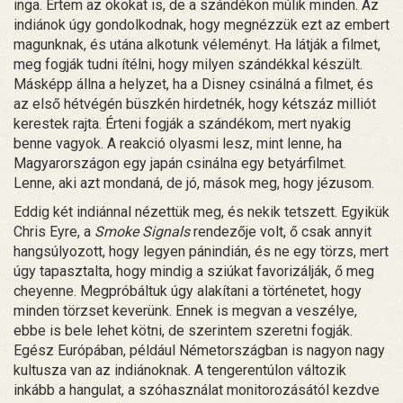
inga. Értem az okokat is, de a szándékon múlik minden. Az
indiánok úgy gondolkodnak, hogy megnézzük ezt az embert
magunknak, és utána alkotunk véleményt. Ha látják a filmet,
meg fogják tudni ítélni, hogy milyen szándékkal készült.
Másképp állna a helyzet, ha a Disney csinálná a filmet, és
az első hétvégén büszkén hirdetnék, hogy kétszáz milliót
kerestek rajta. Érteni fogják a szándékom, mert nyakig
benne vagyok. A reakció olyasmi lesz, mint lenne, ha
Magyarországon egy japán csinálna egy betyárfilmet.
Lenne, aki azt mondaná, de jó, mások meg, hogy jézusom.
Eddig két indiánnal nézettük meg, és nekik tetszett. Egyikük
Chris Eyre, a
Smoke Signals
rendezője volt, ő csak annyit
hangsúlyozott, hogy legyen pánindián, és ne egy törzs, mert
úgy tapasztalta, hogy mindig a sziúkat favorizálják, ő meg
cheyenne. Megpróbáltuk úgy alakítani a történetet, hogy
minden törzset keverünk. Ennek is megvan a veszélye,
ebbe is bele lehet kötni, de szerintem szeretni fogják.
Egész Európában, például Németországban is nagyon nagy
kultusza van az indiánoknak. A tengerentúlon változik
inkább a hangulat, a szóhasználat monitorozásától kezdve