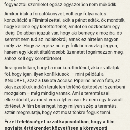
fogyasztói szemlélet egész egyszerűen nem működik.
Amikor írtuk a forgatókönyvet, volt egy folyamatos
konzultáció a Filmintézettel, akik a pénzt adták, ők mondták,
hogy kellene egy kerettörténet, amitől én ódzkodtam egy
ideig. De abban igazuk van, hogy aki bemegy a moziba, és
semmit nem tud az indiánokról, annak ez hirtelen nagyon
mély víz. Hogy az egész ne egy folklór maszlag legyen,
hanem egy kicsit általánosabb üzenetet fogalmazzon meg,
ahhoz kell egy kerettörténet.
Arra gondoltam, hogy ha már kerettörténet, akkor vállaljuk
föl, hogy igen, ilyen konfliktusok – mint például a
#NoDAPL, azaz a Dakota Access Pipeline néven futó, az
olajvezetékek indián területen történő építésével szembeni
mozgalom – még mindig vannak. Ami a teremtéssel
elkezdődött, az most veszélyben van. Ez nem egy lezárult
történet. A film beleringat, hogy milyen szép a teremtés,
aztán megmutatja, hogy ezt most tönkre fogjuk tenni.
Érzel felelősséget azzal kapcsolatban, hogy a film
egyfajta értékrendet közvetítsen a környezeti