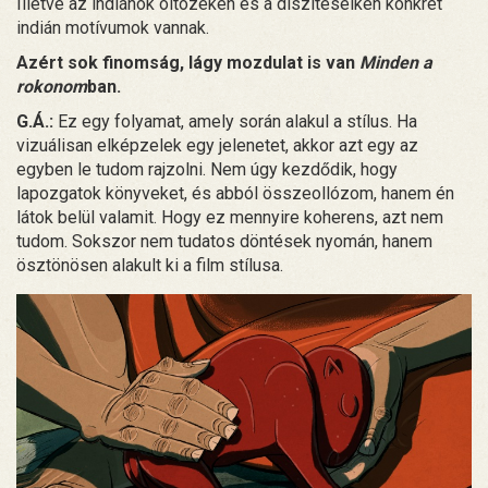
Illetve az indiánok öltözékén és a díszítéseiken konkrét
indián motívumok vannak.
Azért sok finomság, lágy mozdulat is van
Minden a
rokonom
ban.
G.Á.:
Ez egy folyamat, amely során alakul a stílus. Ha
vizuálisan elképzelek egy jelenetet, akkor azt egy az
egyben le tudom rajzolni. Nem úgy kezdődik, hogy
lapozgatok könyveket, és abból összeollózom, hanem én
látok belül valamit. Hogy ez mennyire koherens, azt nem
tudom. Sokszor nem tudatos döntések nyomán, hanem
ösztönösen alakult ki a film stílusa.