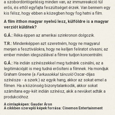
a szobordöntögetésig minden van, az immunreakció túl
erős, és ettől egyfajta feszültséget érzek. Van bennem egy
kis félsz, hogy ebben a közegben hogy fog hatni a film.
A film itthon magyar nyelvű lesz, külföldre is a magyar
verziót külditek?
G.Á.:
Réka éppen az amerikai szinkronon dolgozik.
T.R.:
Mindenképpen azt szeretném, hogy ne magyarul
menjen a fesztiválokra, hogy ne kelljen feliratot olvasni; az
ember minden idegszálával a filmre tudjon koncentrálni.
G.Á.:
Ha indián színészekkel meg tudnánk csinálni, az a
legitimációját is meg tudná erősíteni a filmnek. Ha mondjuk
Graham Greene (a
Farkasokkal táncoló
Oscar-díjas
színésze - a szerk.) az egyik hang, akkor az sokat emel a
filmen. Ha a közönség bizonytalankodik, akkor sokat
számítana egy-két indián színész, akik a nevüket adták a
produkcióhoz.
A címlapképen: Gauder Áron
A cikkben szereplő képek forrása: Cinemon Entertainment