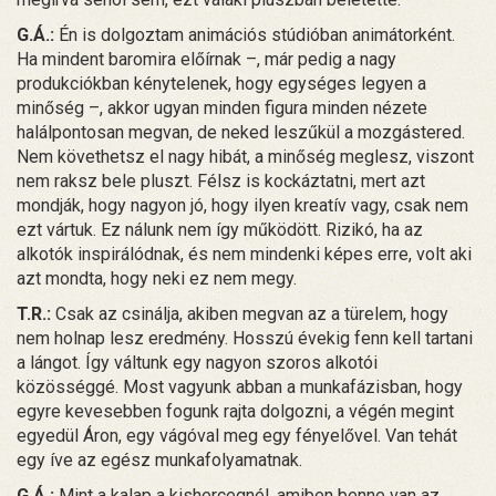
G.Á.:
Én is dolgoztam animációs stúdióban animátorként.
Ha mindent baromira előírnak –, már pedig a nagy
produkciókban kénytelenek, hogy egységes legyen a
minőség –, akkor ugyan minden figura minden nézete
halálpontosan megvan, de neked leszűkül a mozgástered.
Nem követhetsz el nagy hibát, a minőség meglesz, viszont
nem raksz bele pluszt. Félsz is kockáztatni, mert azt
mondják, hogy nagyon jó, hogy ilyen kreatív vagy, csak nem
ezt vártuk. Ez nálunk nem így működött. Rizikó, ha az
alkotók inspirálódnak, és nem mindenki képes erre, volt aki
azt mondta, hogy neki ez nem megy.
T.R.:
Csak az csinálja, akiben megvan az a türelem, hogy
nem holnap lesz eredmény. Hosszú évekig fenn kell tartani
a lángot. Így váltunk egy nagyon szoros alkotói
közösséggé. Most vagyunk abban a munkafázisban, hogy
egyre kevesebben fogunk rajta dolgozni, a végén megint
egyedül Áron, egy vágóval meg egy fényelővel. Van tehát
egy íve az egész munkafolyamatnak.
G.Á.:
Mint a kalap a kishercegnél, amiben benne van az