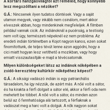
A kortárs hanzgásvilágtól azt reméled, hogy könnyebb
lesz megszólítani a nézőket?
G.Á.:
Nincsenek ilyen tudatos döntések. Vagy a saját
utamon megyek, vagy inkább nem csinálom, mert akkor
elveszek abban, hogy mindenkinek megfeleljek. A filmben
például vannak cicik. Az indiánoknál a pucérság, a testiség
nem volt ügy, természeti népeknél ez nem probléma. Az
eredeti indián történetben a Kojot nagyon kanos, ezen sokat
finomítottunk, de teljes tévút lenne azon aggódni, hogy a
cici miatt hogyan lesz vetíthető a mozikban, vagy hogy
emiatt visszautasítják-e majd a tévécsatornák.
Milyen különbségeket látsz az indiánok nőképében a
zsidó-keresztény kultúrkör nőképéhez képest?
G.Á.:
A síksági vadászó indián is egy patriarchális
társadalom, ha így nézzük, de azért más. A nőé volt a sátor,
és ha kirakta a férfi dolgait a sátor elé, akkor a férfi oda nem
mehetett be többet. A nőé volt a sátor, és minden azon
belül az ő fennhatósága alá tartozott, a férfiaknak a
vadászat meg a harc volt a dolguk. A nők nagyon sokat