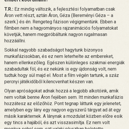
T.R.:
Ez mindig változik, a fejlesztési folyamatban csak
Áron vett részt, aztán Áron, Géza (Bereményi Géza – a
szerk.) és én. Rengeteg fázison végigmentünk. Ebben a
filmben nem a hagyományos rajzanimációs folyamatokat
követjük, hanem megpróbáltunk nagyon rugalmasan
hozzáállni.
Sokkal nagyobb szabadságot hagytunk bizonyos
munkafázisokban, és ez nem leterhelte az embereket,
hanem ellenkezőleg. Egészen különleges szakmai energiák
szabadultak föl, és ez nekünk is egy újdonság volt, nem
tudtuk hogy sül majd el. Most a film végén tartunk, a száz
percnyi játékidőből kilencvenhat készen van.
Olyan apróságokat adnak hozzá a legjobb alkotóink, amik
nem voltak benne Áron fejében sem. Itt minden munkafázis
hozzátesz az előzőhöz. Pont tegnap láttunk egy jelenetet,
amelyben egy lány egy nagyon egyszerű tárgyat ad át egy
másik karakternek. A lánynak a mozdulat közben előre esik
egy tincs a hajából, és azt visszasimítja. Ez nem volt
megírva sehol sem, ezt valaki pluszban beletette.