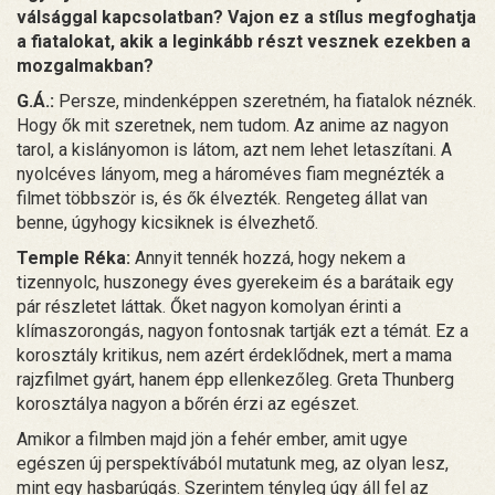
válsággal kapcsolatban? Vajon ez a stílus megfoghatja
a fiatalokat, akik a leginkább részt vesznek ezekben a
mozgalmakban?
G.Á.:
Persze, mindenképpen szeretném, ha fiatalok néznék.
Hogy ők mit szeretnek, nem tudom. Az anime az nagyon
tarol, a kislányomon is látom, azt nem lehet letaszítani. A
nyolcéves lányom, meg a hároméves fiam megnézték a
filmet többször is, és ők élvezték. Rengeteg állat van
benne, úgyhogy kicsiknek is élvezhető.
Temple Réka:
Annyit tennék hozzá, hogy nekem a
tizennyolc, huszonegy éves gyerekeim és a barátaik egy
pár részletet láttak. Őket nagyon komolyan érinti a
klímaszorongás, nagyon fontosnak tartják ezt a témát. Ez a
korosztály kritikus, nem azért érdeklődnek, mert a mama
rajzfilmet gyárt, hanem épp ellenkezőleg. Greta Thunberg
korosztálya nagyon a bőrén érzi az egészet.
Amikor a filmben majd jön a fehér ember, amit ugye
egészen új perspektívából mutatunk meg, az olyan lesz,
mint egy hasbarúgás. Szerintem tényleg úgy áll fel az