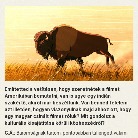
Említetted a vetítésen, hogy szeretnétek a filmet
Amerikában bemutatni, van is ugye egy indián
szakértő, akiről már beszéltünk. Van benned félelem
azt illetően, hogyan viszonyulnak majd ahhoz ott, hogy
egy magyar csinált filmet róluk? Mit gondolsz a
kulturális kisajátítása körüli közbeszédről?
G.Á.:
Baromságnak tartom, pontosabban túllengett valami