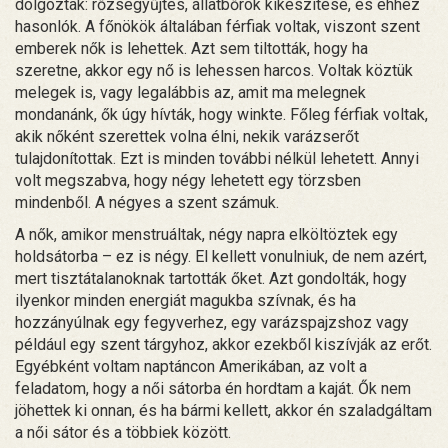
dolgoztak: rőzsegyűjtés, állatbőrök kikészítése, és ehhez
hasonlók. A főnökök általában férfiak voltak, viszont szent
emberek nők is lehettek. Azt sem tiltották, hogy ha
szeretne, akkor egy nő is lehessen harcos. Voltak köztük
melegek is, vagy legalábbis az, amit ma melegnek
mondanánk, ők úgy hívták, hogy winkte. Főleg férfiak voltak,
akik nőként szerettek volna élni, nekik varázserőt
tulajdonítottak. Ezt is minden további nélkül lehetett. Annyi
volt megszabva, hogy négy lehetett egy törzsben
mindenből. A négyes a szent számuk.
A nők, amikor menstruáltak, négy napra elköltöztek egy
holdsátorba – ez is négy. El kellett vonulniuk, de nem azért,
mert tisztátalanoknak tartották őket. Azt gondolták, hogy
ilyenkor minden energiát magukba szívnak, és ha
hozzányúlnak egy fegyverhez, egy varázspajzshoz vagy
például egy szent tárgyhoz, akkor ezekből kiszívják az erőt.
Egyébként voltam naptáncon Amerikában, az volt a
feladatom, hogy a női sátorba én hordtam a kaját. Ők nem
jöhettek ki onnan, és ha bármi kellett, akkor én szaladgáltam
a női sátor és a többiek között.