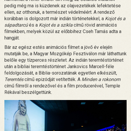
pedig még ma is küzdenek az olajvezetékek lefektetése
ellen, az otthonuk, a természet védelméért. A rendező
korábban is dolgozott már indián történetekkel, a
Kojot és a
sápadtarcú
és a
Kojot és a szikla
című rövid animációs
filmekben, melyek közül az előbbihez Cseh Tamás adta a
hangját.
Bár az egész estés animációs filmet a jövő év elején
mutatják be, a Magyar Mozgókép Fesztiválon már láthattunk
belőle egy tízperces részletet. Az indián teremtéstörténet
után a bibliai teremtéstörténet Jankovics Marcell-féle
feldolgozását, a Biblia-sorozatának egyetlen elkészült,
Teremtés
című epizódját vetítették. A
Minden a rokonom
című filmről a rendezővel és a film producerével, Temple
Rékával beszélgettünk.