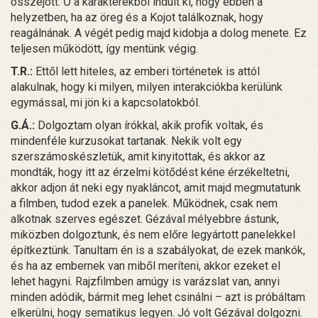
összejött. Ő a karakterekből indult ki, hogy ebben a
helyzetben, ha az öreg és a Kojot találkoznak, hogy
reagálnának. A végét pedig majd kidobja a dolog menete. Ez
teljesen működött, így mentünk végig.
T.R.:
Ettől lett hiteles, az emberi történetek is attól
alakulnak, hogy ki milyen, milyen interakciókba kerülünk
egymással, mi jön ki a kapcsolatokból.
G.Á.:
Dolgoztam olyan írókkal, akik profik voltak, és
mindenféle kurzusokat tartanak. Nekik volt egy
szerszámoskészletük, amit kinyitottak, és akkor az
mondták, hogy itt az érzelmi kötődést kéne érzékeltetni,
akkor adjon át neki egy nyakláncot, amit majd megmutatunk
a filmben, tudod ezek a panelek. Működnek, csak nem
alkotnak szerves egészet. Gézával mélyebbre ástunk,
miközben dolgoztunk, és nem előre legyártott panelekkel
építkeztünk. Tanultam én is a szabályokat, de ezek mankók,
és ha az embernek van miből meríteni, akkor ezeket el
lehet hagyni. Rajzfilmben amúgy is varázslat van, annyi
minden adódik, bármit meg lehet csinálni – azt is próbáltam
elkerülni, hogy sematikus legyen. Jó volt Gézával dolgozni.