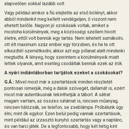
alapvetően sokkal lazább volt.
Vagy például amikor a fiú elejtette az első bölényt, akkor
abból mindenkit meg kellett vendégeljen, ő viszont nem
ehetett belőle. Nagyon jó szokásaik voltak, amiket a
mostoha körülmények, meg a közösségi szellem hívott
életre, ettől volt bennük egy tartás. Nem lehetett sumákolni,
ott élt maximum száz ember egy törzsben, és ha te ott
elkezdtél szemétkedni, akkor azt egy pillanat alatt mindenki
megtudta. A lényeg, hogy szerintem a körülményeik miatt
lettek olyanok, amit esetleg csodáltak bennük ezek az írók.
A nyári indiántáborban tartjátok ezeket a szokásokat?
G.Á.:
Mivel most már a szertartások minden részletét
pontosan ismerjük, még a dalok szövegét, dallamát is, ezért
most már autentikusnak tekinthetjük a tábort. A sátrat
magam varrtam, az összes ruhámat is, nincsen műanyag,
nincsen hálózsák, se telefon, se zseblámpa. Próbálunk úgy
élni, mint ők egykor. Ezen belül pedig vannak szertartások,
mint például az izzasztó kunyhó szertartás vagy a naptánc,
és van harci játék. De a legfontosabb, hogy két hétig kint