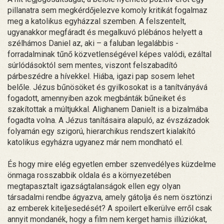
pillanatra sem megkérdőjelezve komoly kritikát fogalmaz
meg a katolikus egyházzal szemben. A felszentelt,
ugyanakkor megfáradt és megalkuvó plébános helyett a
szélhámos Daniel az, aki – a faluban legalábbis -
forradalminak tűnő közvetlenségével képes valódi, ezáltal
súrlódásoktól sem mentes, viszont felszabadító
párbeszédre a hívekkel. Hiába, igazi pap sosem lehet
belőle. Jézus bűnösöket és gyilkosokat is a tanítványává
fogadott, amennyiben azok megbánták bűneiket és
szakítottak a múltjukkal. Alighanem Danielt is a bizalmába
fogadta volna. A Jézus tanításaira alapuló, az évszázadok
folyamán egy szigorú, hierarchikus rendszert kialakító
katolikus egyházra ugyanez már nem mondható el.
És hogy mire elég egyetlen ember szenvedélyes küzdelme
önmaga rosszabbik oldala és a környezetében
megtapasztalt igazságtalanságok ellen egy olyan
társadalmi rendbe ágyazva, amely gátolja és nem ösztönzi
az emberek kiteljesedését? A spoilert elkerülve erről csak
annyit mondanék, hogy a film nem kerget hamis illúziókat,