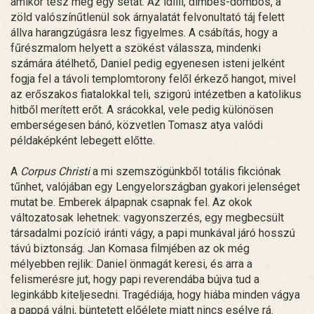
amikor tesz még egy sétát. Az idilli, dimbes-dombos, a
zöld valószínűtlenül sok árnyalatát felvonultató táj felett
állva harangzúgásra lesz figyelmes. A csábítás, hogy a
fűrészmalom helyett a szökést válassza, mindenki
számára átélhető, Daniel pedig egyenesen isteni jelként
fogja fel a távoli templomtorony felől érkező hangot, mivel
az erőszakos fiatalokkal teli, szigorú intézetben a katolikus
hitből merített erőt. A srácokkal, vele pedig különösen
emberségesen bánó, közvetlen Tomasz atya valódi
példaképként lebegett előtte.
A
Corpus Christi
a mi szemszögünkből totális fikciónak
tűnhet, valójában egy Lengyelországban gyakori jelenséget
mutat be. Emberek álpapnak csapnak fel. Az okok
változatosak lehetnek: vagyonszerzés, egy megbecsült
társadalmi pozíció iránti vágy, a papi munkával járó hosszú
távú biztonság. Jan Komasa filmjében az ok még
mélyebben rejlik: Daniel önmagát keresi, és arra a
felismerésre jut, hogy papi reverendába bújva tud a
leginkább kiteljesedni. Tragédiája, hogy hiába minden vágya
a pappá válni, büntetett előélete miatt nincs esélye rá.