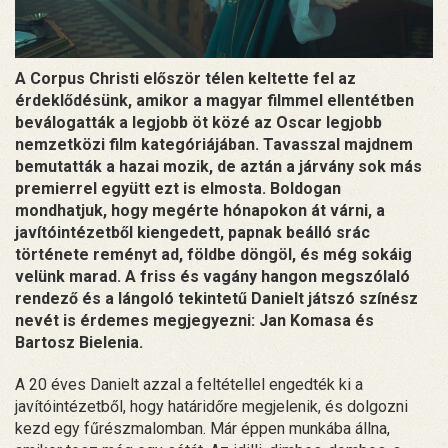
A Corpus Christi először télen keltette fel az
érdeklődésünk, amikor a magyar filmmel ellentétben
beválogatták a legjobb öt közé az Oscar legjobb
nemzetközi film kategóriájában. Tavasszal majdnem
bemutatták a hazai mozik, de aztán a járvány sok más
premierrel együtt ezt is elmosta. Boldogan
mondhatjuk, hogy megérte hónapokon át várni, a
javítóintézetből kiengedett, papnak beálló srác
története reményt ad, földbe döngöl, és még sokáig
velünk marad. A friss és vagány hangon megszólaló
rendező és a lángoló tekintetű Danielt játszó színész
nevét is érdemes megjegyezni: Jan Komasa és
Bartosz Bielenia.
A 20 éves Danielt azzal a feltétellel engedték ki a
javítóintézetből, hogy határidőre megjelenik, és dolgozni
kezd egy fűrészmalomban. Már éppen munkába állna,