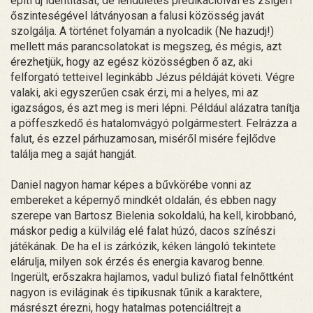
építi új identitását, de lendületes prédikációival és zsigeri
őszinteségével látványosan a falusi közösség javát
szolgálja. A történet folyamán a nyolcadik (Ne hazudj!)
mellett más parancsolatokat is megszeg, és mégis, azt
érezhetjük, hogy az egész közösségben ő az, aki
felforgató tetteivel leginkább Jézus példáját követi. Végre
valaki, aki egyszerűen csak érzi, mi a helyes, mi az
igazságos, és azt meg is meri lépni. Például alázatra tanítja
a pöffeszkedő és hatalomvágyó polgármestert. Felrázza a
falut, és ezzel párhuzamosan, miséről misére fejlődve
találja meg a saját hangját.
Daniel nagyon hamar képes a bűvkörébe vonni az
embereket a képernyő mindkét oldalán, és ebben nagy
szerepe van Bartosz Bielenia sokoldalú, ha kell, kirobbanó,
máskor pedig a külvilág elé falat húzó, dacos színészi
játékának. De ha el is zárkózik, kéken lángoló tekintete
elárulja, milyen sok érzés és energia kavarog benne.
Ingerült, erőszakra hajlamos, vadul bulizó fiatal felnőttként
nagyon is eviláginak és tipikusnak tűnik a karaktere,
másrészt érezni, hogy hatalmas potenciáltrejt a