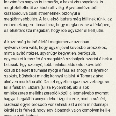
leszámítva nagyon is ismerős, a hazai viszonyoknak is
megfeleltethető az ábrázolt világ. A javítóintézetből
kiszabadulva csak átmenetinek bizonyul a
megkönnyebbülés. A falu első látásra még idillinek tűnik, az
embernek ingere támad arra, hogy megkeresse a térképen,
és elraktározza magában, hogy ide egyszer el kell jutni.
A közösség belső életét megismerve azonban
nyilvánvalóvá válik, hogy ugyan jóval kevésbé erőszakos,
mint a javítóintézet, ugyanúgy kegyetlen, berögzült,
egyeseket kitaszító és megalázó szabályok szerint élnek a
falusiak. Egy szörnyű, több halálos áldozatot követelő
közúti baleset traumáját nyögi a falu, és ahogy az ilyenkor
szokás, bűnbakot mindig könnyű találni. A Tomasz atya
álnéven munkába álló Daniel egyetlen igazi szövetségesre
lel a faluban, Elizára (Eliza Rycembel), aki a sok
emlékezetes mellékszereplő közül a legmélyebb nyomot
hagyja. Legalább annyira lehet izgulni érte, mint a srácért,
ráadásul egyre erősödő vonzalmuk azt a nem mindennapi
kérdést is felveti, hogy egy álpapnak vajon komolyan kell-e
vennie a cölibátust.