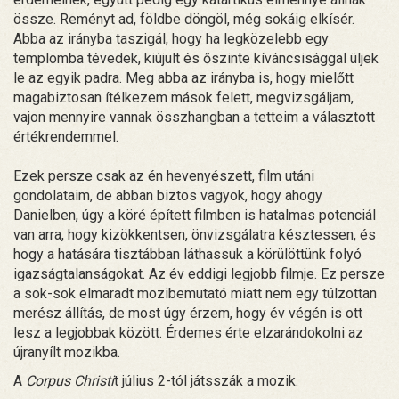
össze. Reményt ad, földbe döngöl, még sokáig elkísér.
Abba az irányba taszigál, hogy ha legközelebb egy
templomba tévedek, kiújult és őszinte kíváncsisággal üljek
le az egyik padra. Meg abba az irányba is, hogy mielőtt
magabiztosan ítélkezem mások felett, megvizsgáljam,
vajon mennyire vannak összhangban a tetteim a választott
értékrendemmel.
Ezek persze csak az én hevenyészett, film utáni
gondolataim, de abban biztos vagyok, hogy ahogy
Danielben, úgy a köré épített filmben is hatalmas potenciál
van arra, hogy kizökkentsen, önvizsgálatra késztessen, és
hogy a hatására tisztábban láthassuk a körülöttünk folyó
igazságtalanságokat. Az év eddigi legjobb filmje. Ez persze
a sok-sok elmaradt mozibemutató miatt nem egy túlzottan
merész állítás, de most úgy érzem, hogy év végén is ott
lesz a legjobbak között. Érdemes érte elzarándokolni az
újranyílt mozikba.
A
Corpus Christi
t július 2-tól játsszák a mozik.