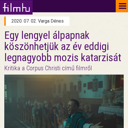
To
na
2020. 07. 02. Varga Dénes
Egy lengyel álpapnak
köszönhetjük az év eddigi
legnagyobb mozis katarzisát
Kritika a Corpus Christi című filmről