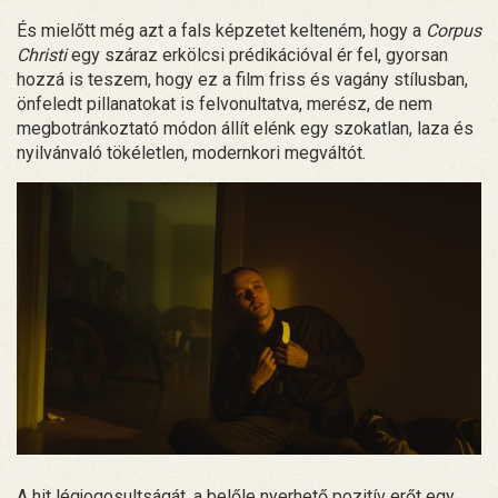
És mielőtt még azt a fals képzetet kelteném, hogy a
Corpus
Christi
egy száraz erkölcsi prédikációval ér fel, gyorsan
hozzá is teszem, hogy ez a film friss és vagány stílusban,
önfeledt pillanatokat is felvonultatva, merész, de nem
megbotránkoztató módon állít elénk egy szokatlan, laza és
nyilvánvaló tökéletlen, modernkori megváltót.
A hit légjogosultságát, a belőle nyerhető pozitív erőt egy