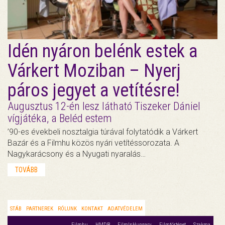
Idén nyáron belénk estek a
Várkert Moziban – Nyerj
páros jegyet a vetítésre!
Augusztus 12-én lesz látható Tiszeker Dániel
vígjátéka, a Beléd estem
’90-es évekbeli nosztalgia túrával folytatódik a Várkert
Bazár és a Filmhu közös nyári vetítéssorozata. A
Nagykarácsony és a Nyugati nyaralás…
TOVÁBB
STÁB
PARTNEREK
RÓLUNK
KONTAKT
ADATVÉDELEM
Filmhu
HMDB
FilmInHungary
Filmtörténet
Szakma