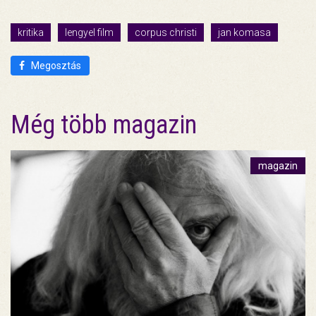
kritika
lengyel film
corpus christi
jan komasa
Megosztás
Még több magazin
magazin