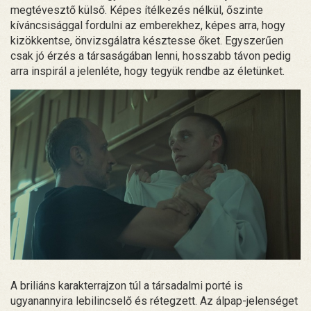
megtévesztő külső. Képes ítélkezés nélkül, őszinte
kíváncsisággal fordulni az emberekhez, képes arra, hogy
kizökkentse, önvizsgálatra késztesse őket. Egyszerűen
csak jó érzés a társaságában lenni, hosszabb távon pedig
arra inspirál a jelenléte, hogy tegyük rendbe az életünket.
A briliáns karakterrajzon túl a társadalmi porté is
ugyanannyira lebilincselő és rétegzett. Az álpap-jelenséget