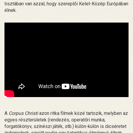
tisztában van azzal, hogy szereplői Kelet-Közép Európában
élnek.
A
Corpus Christi
azon ritka filmek közé tartozik, melyben az
egyes részterületek (rendezés, operatőri munka,
forgatókönyv, színészi játék, stb.) külön-külön is dicséretet
érdemelnek, együtt pedig egy katartikus élménnyé állnak