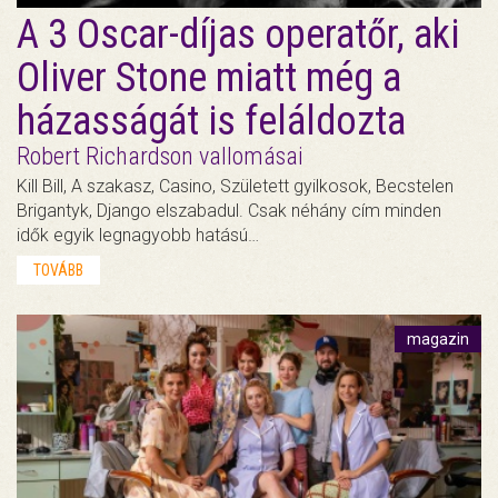
A 3 Oscar-díjas operatőr, aki
Oliver Stone miatt még a
házasságát is feláldozta
Robert Richardson vallomásai
Kill Bill, A szakasz, Casino, Született gyilkosok, Becstelen
Brigantyk, Django elszabadul. Csak néhány cím minden
idők egyik legnagyobb hatású…
TOVÁBB
magazin