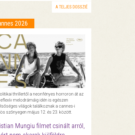
A TELJES DOSSZIÉ
annes 2026
olitikai thrillertől a neonfényes horroron át az
eflexív melodrámáig idén is egészen
lsőséges világok találkoznak a cannes-i
ös szőnyegen május 12. és 23. között.
istian Mungiu filmet csinált arról,