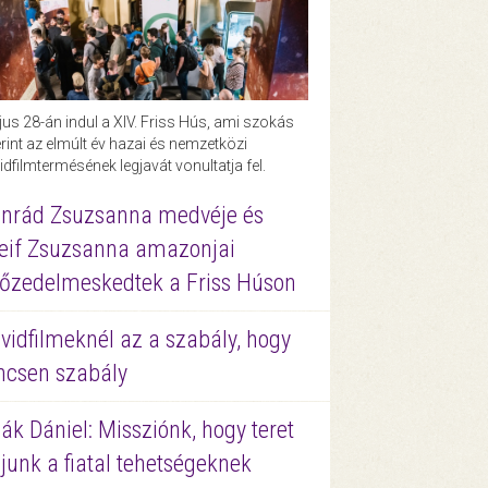
us 28-án indul a XIV. Friss Hús, ami szokás
rint az elmúlt év hazai és nemzetközi
idfilmtermésének legjavát vonultatja fel.
nrád Zsuzsanna medvéje és
eif Zsuzsanna amazonjai
őzedelmeskedtek a Friss Húson
vidfilmeknél az a szabály, hogy
ncsen szabály
ák Dániel: Missziónk, hogy teret
junk a fiatal tehetségeknek