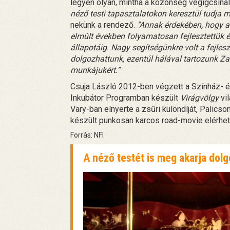
legyen olyan, mintha a közönség végigcsiná
néző testi tapasztalatokon keresztül tudja m
nekünk a rendező.
"Annak érdekében, hogy a l
elmúlt években folyamatosan fejlesztettük és
állapotáig. Nagy segítségünkre volt a fejle
dolgozhattunk, ezentúl hálával tartozunk Za
munkájukért.”
Csuja László 2012-ben végzett a Színház- é
Inkubátor Programban készült
Virágvölgy
vil
Vary-ban elnyerte a zsűri különdíját, Palics
készült punkosan karcos road-movie elérhe
Forrás: NFI
A néző testét is meg akarja dol