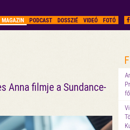
MAGAZIN
PODCAST
DOSSZIÉ
VIDEÓ
FOTÓ
F
A
P
s Anna filmje a Sundance-
fő
Vi
Tö
K