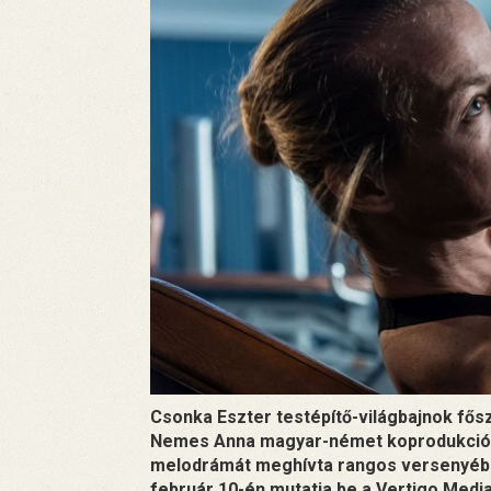
Csonka Eszter testépítő-világbajnok fős
Nemes Anna magyar-német koprodukcióba
melodrámát meghívta rangos versenyébe
február 10-én mutatja be a Vertigo Media