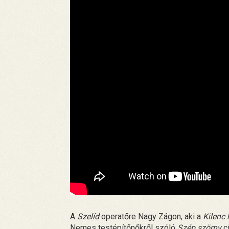
A
Szelíd
operatőre Nagy Zágon, aki a
Kilenc
Nemes testépítőnőkről szóló
Szép szörny
cí