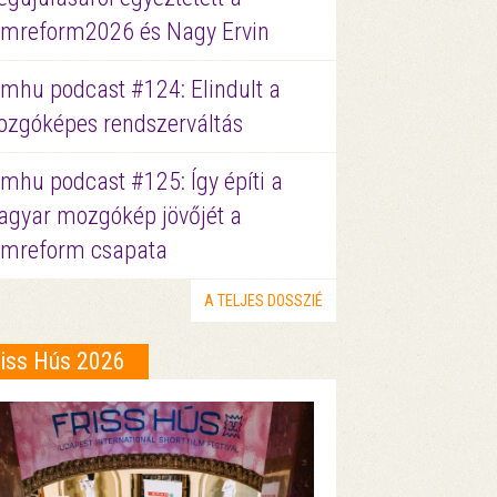
lmreform2026 és Nagy Ervin
lmhu podcast #124: Elindult a
zgóképes rendszerváltás
lmhu podcast #125: Így építi a
gyar mozgókép jövőjét a
lmreform csapata
A TELJES DOSSZIÉ
riss Hús 2026