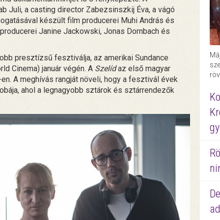
b Juli, a casting director Zabezsinszkij Éva, a vágó
ámogatásával készült film producerei Muhi András és
oproducerei Janine Jackowski, Jonas Dornbach és
Máj
yobb presztízsű fesztiválja, az amerikai Sundance
sze
rld Cinema) január végén. A
Szelíd
az első magyar
röv
en. A meghívás rangját növeli, hogy a fesztivál évek
zobája, ahol a legnagyobb sztárok és sztárrendezők
Ko
Kr
gy
Rö
ni
De
ad