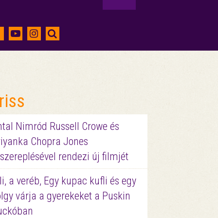
riss
ntal Nimród Russell Crowe és
riyanka Chopra Jones
szereplésével rendezi új filmjét
li, a veréb, Egy kupac kufli és egy
lgy várja a gyerekeket a Puskin
uckóban