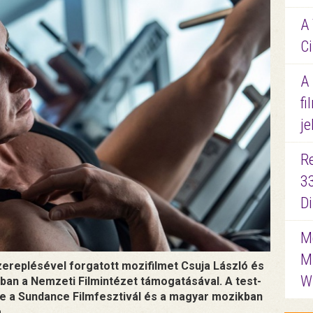
A 
Ci
A
fi
je
R
3
D
Me
M
zereplésével forgatott mozifilmet Csuja László és
W
n a Nemzeti Filmintézet támogatásával. A test-
 a Sundance Filmfesztivál és a magyar mozikban
.