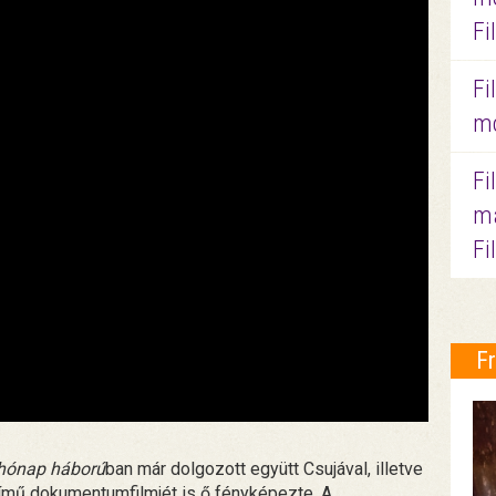
Fi
Fi
mo
Fi
ma
Fi
F
 hónap háború
ban már dolgozott együtt Csujával, illetve
mű dokumentumfilmjét is ő fényképezte. A