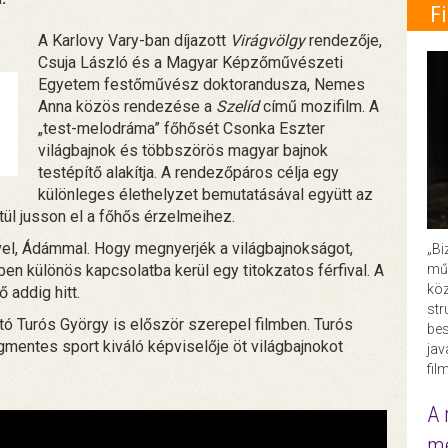
F
A Karlovy Vary-ban díjazott
Virágvölgy
rendezője,
Csuja László és a Magyar Képzőművészeti
Egyetem festőművész doktorandusza, Nemes
Anna közös rendezése a
Szelíd
című mozifilm. A
„test-melodráma” főhősét Csonka Eszter
világbajnok és többszörös magyar bajnok
testépítő alakítja. A rendezőpáros célja egy
különleges élethelyzet bemutatásával együtt az
tül jusson el a főhős érzelmeihez.
ével, Ádámmal. Hogy megnyerjék a világbajnokságot,
„Bi
műk
en különös kapcsolatba kerül egy titokzatos férfival. A
köz
 addig hitt.
str
tó Turós György is először szerepel filmben. Turós
bes
mentes sport kiváló képviselője öt világbajnokot
ja
fil
A 
me