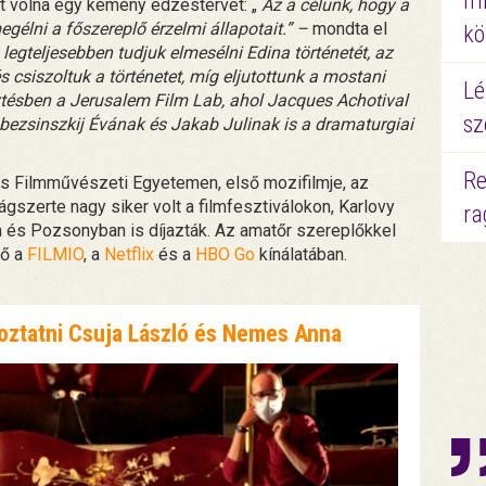
mi
lt volna egy kemény edzéstervet: „
Az a célunk, hogy a
egélni a főszereplő érzelmi állapotait.” –
mondta el
kö
egteljesebben tudjuk elmesélni Edina történetét, az
 csiszoltuk a történetet, míg eljutottunk a mostani
Lé
sztésben a Jerusalem Film Lab, ahol Jacques Achotival
sz
bezsinszkij Évának és Jakab Julinak is a dramaturgiai
Re
s Filmművészeti Egyetemen, első mozifilmje, az
ágszerte nagy siker volt a filmfesztiválokon, Karlovy
ra
on és Pozsonyban is díjazták. Az amatőr szereplőkkel
tő a
FILMIO
, a
Netflix
és a
HBO Go
kínálatában.
goztatni Csuja László és Nemes Anna