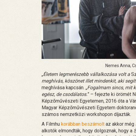
Nemes Anna, Cs
„
Életem legmerészebb vállalkozása volt a
Sz
meghívás, köszönet illet mindenkit, aki segíte
meghívása kapcsán. „
Fogalmam sincs, mit ke
egész, de csodálatos.
” – fejezte ki örömét
Képzőművészeti Egyetemen, 2016 óta a Várfo
Magyar Képzőművészeti Egyetem doktoran
számos nemzetközi workshopon díjazták.
A Filmhu
korábban beszámolt
az akkor még
alkotók elmondták, hogy dolgoznak, hogy a
S