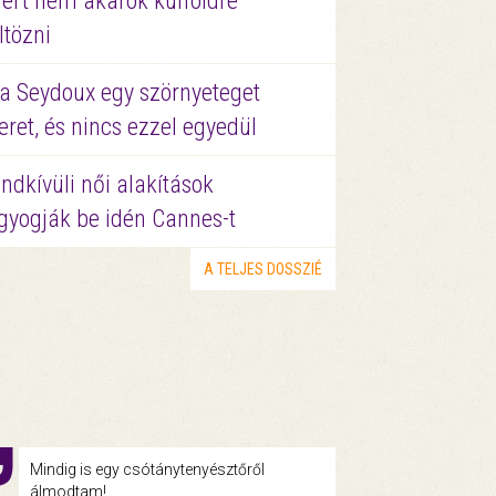
ért nem akarok külföldre
ltözni
a Seydoux egy szörnyeteget
eret, és nincs ezzel egyedül
ndkívüli női alakítások
gyogják be idén Cannes-t
A TELJES DOSSZIÉ
Mindig is egy csótánytenyésztőről
álmodtam!