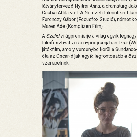
látványtervező Nyitrai Anna, a dramaturg Jaka
Csabai Attila volt. A Nemzeti Filmintézet t
Ferenczy Gábor (Focusfox Stúdió), német k
Maren Ade (Komplizen Film).
A
Szelíd
világpremierje a világ egyik legnag
Filmfesztivál versenyprogramjában lesz (Wo
játékfilm, amely versenybe kerül a Sundance-
óta az Oscar-díjak egyik legfontosabb elős
szerepelnek.