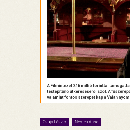
A Filmintézet 216 millió forinttal támogatta
testépítőnő útkereséséről szól. A főszerep
valamint fontos szerepet kap a Valan nyo
Csuja László
Nemes Anna