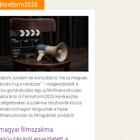
ilmreform2026
zalom, türelem és konzultáció. Ha ez megvan,
ödni fog a rendszer” – megkezdődött a
ös gondolkodás egy új filmfinanszírozási
uktúráról. A Filmreform2026 kerekasztal-
zélgetéseken a szakmai résztvevők közös
vaslatcsomagon dolgoznak a hazai
mfinanszírozás és filmgyártás jövőjéről.
magyar filmszakma
gújulásáról egyeztetett a