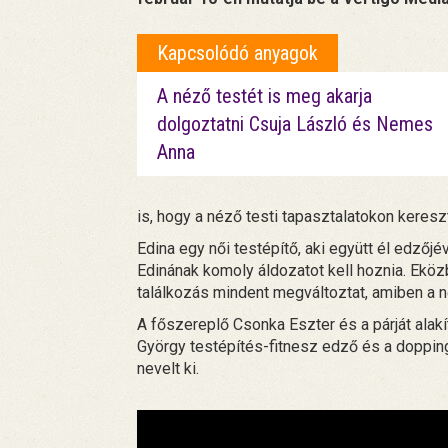
Kapcsolódó anyagok
A néző testét is meg akarja
dolgoztatni Csuja László és Nemes
Anna
is, hogy a néző testi tapasztalatokon keresz
Edina egy női testépítő, aki együtt él edzőj
Edinának komoly áldozatot kell hoznia. Eközb
találkozás mindent megváltoztat, amiben a nő
A főszereplő Csonka Eszter és a párját alakí
György testépítés-fitnesz edző és a dopping
nevelt ki.