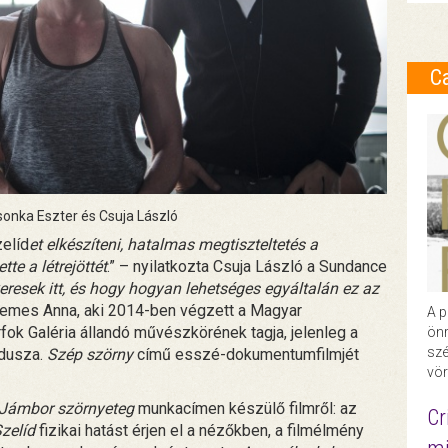
C
onka Eszter és Csuja László
elíd
et elkészíteni, hatalmas megtiszteltetés a
tte a létrejöttét
.” – nyilatkozta Csuja László a Sundance
resek itt, és hogy hogyan lehetséges egyáltalán ez az
 Nemes Anna, aki 2014-ben végzett a Magyar
A p
k Galéria állandó művészkörének tagja, jelenleg a
önr
szé
dusza.
Szép szörny
című esszé-dokumentumfilmjét
vör
Jámbor szörnyeteg
munkacímen készülő filmről: az
Cr
zelíd
fizikai hatást érjen el a nézőkben, a filmélmény