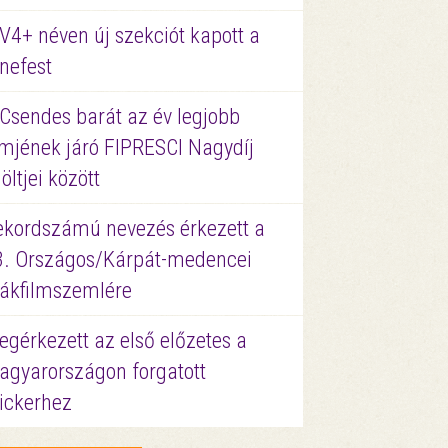
V4+ néven új szekciót kapott a
nefest
 Csendes barát az év legjobb
lmjének járó FIPRESCI Nagydíj
löltjei között
ekordszámú nevezés érkezett a
3. Országos/Kárpát-medencei
iákfilmszemlére
gérkezett az első előzetes a
agyarországon forgatott
ickerhez