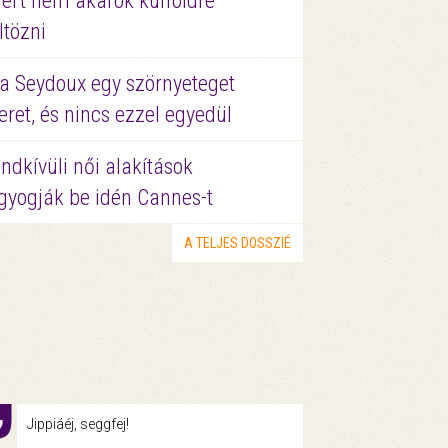
ért nem akarok külföldre
ltözni
a Seydoux egy szörnyeteget
eret, és nincs ezzel egyedül
ndkívüli női alakítások
gyogják be idén Cannes-t
A TELJES DOSSZIÉ
Jippiáéj, seggfej!