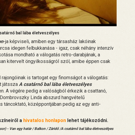
csatárnő bal lába életveszélyes
on
-ja képviseli, amiben egy társasház lakóinak
rcsa idegen felbukkanása - igaz, csak néhány intenzív
otása mondható a válogatás retro-darabjának, a
an kitervelt öngyilkosságról szól, amibe éppen csak
rajongóinak is tartogat egy finomságot a válogatás:
t játssza
A csatárnő bal lába életveszélyes
en. A végére pedig a valóságból érkezik a csattanó,
Dombrovszky Linda abszurd hangvételű
s táncoktató, középpontjában pedig az egy anti-
színeiről a
hivatalos honlapon
lehet tájékozódni.
sor) - Van egy határ / Balkon / Záridő /A csatárnő bal lába életveszélyes