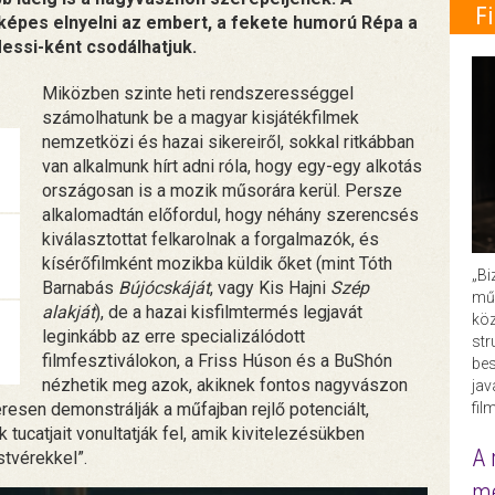
F
képes elnyelni az embert, a fekete humorú Répa a
Messi-ként csodálhatjuk.
Miközben szinte heti rendszerességgel
számolhatunk be a magyar kisjátékfilmek
nemzetközi és hazai sikereiről, sokkal ritkábban
van alkalmunk hírt adni róla, hogy egy-egy alkotás
országosan is a mozik műsorára kerül. Persze
alkalomadtán előfordul, hogy néhány szerencsés
kiválasztottat felkarolnak a forgalmazók, és
kísérőfilmként mozikba küldik őket (mint Tóth
„Bi
Barnabás
Bújócskáját
, vagy Kis Hajni
Szép
műk
alakját
), de a hazai kisfilmtermés legjavát
köz
leginkább az erre specializálódott
str
filmfesztiválokon, a Friss Húson és a BuShón
bes
nézhetik meg azok, akiknek fontos nagyvászon
ja
fil
resen demonstrálják a műfajban rejlő potenciált,
tucatjait vonultatják fel, amik kivitelezésükben
A 
tvérekkel”.
me