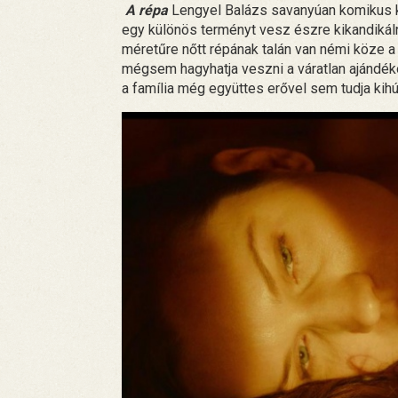
A répa
Lengyel Balázs savanyúan komikus kis
egy különös terményt vesz észre kikandikáln
méretűre nőtt répának talán van némi köze 
mégsem hagyhatja veszni a váratlan ajándékot
a família még együttes erővel sem tudja kihúz