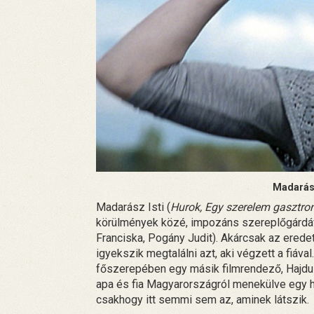
Madarász
Madarász Isti (
Hurok, Egy szerelem gasztro
körülmények közé, impozáns szereplőgárdával
Franciska, Pogány Judit). Akárcsak az erede
igyekszik megtalálni azt, aki végzett a fiáva
főszerepében egy másik filmrendező, Hajdu 
apa és fia Magyarországról menekülve egy ha
csakhogy itt semmi sem az, aminek látszik.