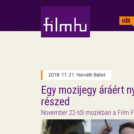
HIRDETÉS
HÍR
2018. 11. 21. Horváth Bálint
Egy mozijegy áráért n
részed
November 22-től mozikban a Film F