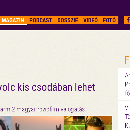
MAGAZIN
PODCAST
DOSSZIÉ
VIDEÓ
FOTÓ
F
A
P
yolc kis csodában lehet
fő
Vi
arm 2 magyar rövidfilm válogatás
Tö
K