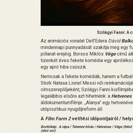
Szilágyi Fanni: A 
Az animációs vonalat Dell'Edera
Dávid
Balk
mindennapi punnyadását szakítja meg egy fu
pillanat erejéig. Borsos Miklós
Vége
című alk
tizenkét éves fekete komédia egy aprólékos
egy apró hiba csúszik.
Nemcsak a fekete komédiák, hanem a futball 
Stork Natasa Lionel Messi női reinkarnációjá
címszereplőjeként, Szilágyi Fanni kisfilmjéb
legalábbis elsőre azt hihetnénk: a
Hetvenes
áldokumentumfilmje.
,
,Alanya” egy hetvenéve
utópisztikus nyugdíjreform áll.
A
Film Farm 2
vetítési időpontjairól / hely
Borítókép: A répa / Tetemre hívás / Hetvenes / Vége (felső 
(alsó sor)