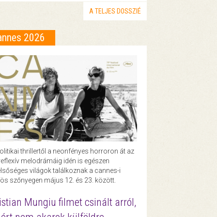
A TELJES DOSSZIÉ
annes 2026
olitikai thrillertől a neonfényes horroron át az
eflexív melodrámáig idén is egészen
lsőséges világok találkoznak a cannes-i
ös szőnyegen május 12. és 23. között.
istian Mungiu filmet csinált arról,