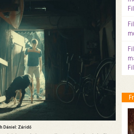
Fi
Fi
mo
Fi
ma
Fi
F
h Dániel: Záridő