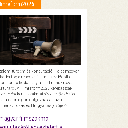
ilmreform2026
zalom, türelem és konzultáció. Ha ez megvan,
ödni fog a rendszer” – megkezdődött a
ös gondolkodás egy új filmfinanszírozási
uktúráról. A Filmreform2026 kerekasztal-
zélgetéseken a szakmai résztvevők közös
vaslatcsomagon dolgoznak a hazai
mfinanszírozás és filmgyártás jövőjéről.
magyar filmszakma
gújulásáról egyeztetett a