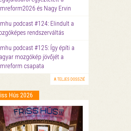
lmreform2026 és Nagy Ervin
lmhu podcast #124: Elindult a
zgóképes rendszerváltás
lmhu podcast #125: Így építi a
gyar mozgókép jövőjét a
lmreform csapata
A TELJES DOSSZIÉ
riss Hús 2026