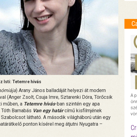
C
 Isti: Tetemre hívás
nómiája
) Arany János balladáját helyezi át modern
A p
 (Anger Zsolt, Csuja Imre, Sztarenki Dóra, Törőcsik
önr
ti műben, a
Tetemre hívás
-ban szintén egy apa
szé
l. Tóth Barnabás
Van egy határ
című kisfilmjének
vör
Szabolcsot látható. A második világháború után egy
tárátkelő ponton kísérel meg átjutni Nyugatra –
Cr