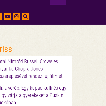
riss
ntal Nimród Russell Crowe és
riyanka Chopra Jones
szereplésével rendezi új filmjét
li, a veréb, Egy kupac kufli és egy
lgy várja a gyerekeket a Puskin
uckóban