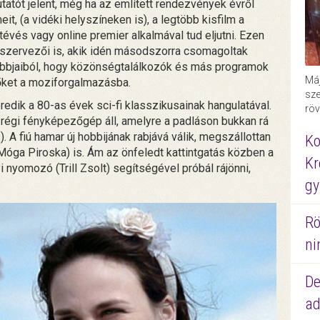
tatót jelent, még ha az említett rendezvények évről
t, (a vidéki helyszíneken is), a legtöbb kisfilm a
vés vagy online premier alkalmával tud eljutni. Ezen
szervezői is, akik idén másodszorra csomagoltak
obbjaiból, hogy közönségtalálkozók és más programok
Máj
őket a moziforgalmazásba.
sze
redik a 80-as évek sci-fi klasszikusainak hangulatával.
röv
égi fényképezőgép áll, amelyre a padláson bukkan rá
. A fiú hamar új hobbijának rabjává válik, megszállottan
Ko
(Móga Piroska) is. Ám az önfeledt kattintgatás közben a
Kr
 nyomozó (Trill Zsolt) segítségével próbál rájönni,
gy
Rö
ni
De
ad