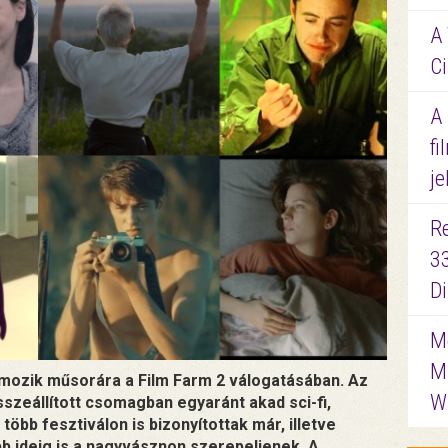
A 
Ci
A
fi
je
R
3
D
Me
M
a mozik műsorára a Film Farm 2 válogatásában. Az
W
sszeállított csomagban egyaránt akad sci-fi,
több fesztiválon is bizonyítottak már, illetve
b ideig is a nagyvásznon szerepeljenek. A