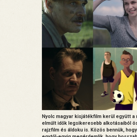
Nyolc magyar kisjátékfilm kerül együtt 
elmúlt idők legsikeresebb alkotásaiból ö
rajzfilm és áldoku is. Közös bennük, hogy 
egytől-egyig megérdemlik, hogy hosszab