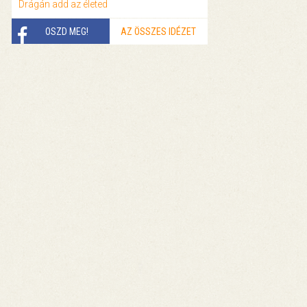
Drágán add az életed
OSZD MEG!
AZ ÖSSZES IDÉZET