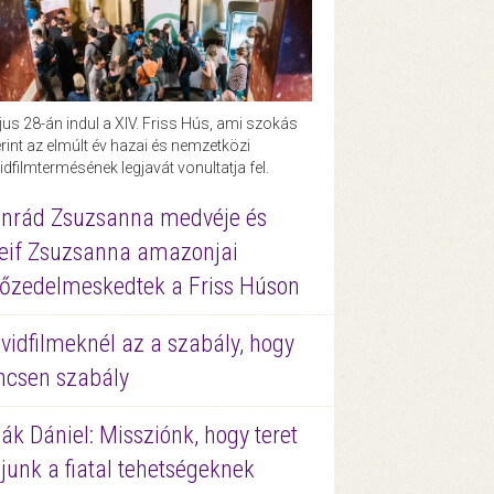
us 28-án indul a XIV. Friss Hús, ami szokás
rint az elmúlt év hazai és nemzetközi
idfilmtermésének legjavát vonultatja fel.
nrád Zsuzsanna medvéje és
eif Zsuzsanna amazonjai
őzedelmeskedtek a Friss Húson
vidfilmeknél az a szabály, hogy
ncsen szabály
ák Dániel: Missziónk, hogy teret
junk a fiatal tehetségeknek