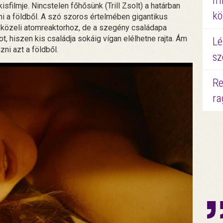
mi
filmje. Nincstelen főhősünk (Trill Zsolt) a határban
kö
i a földből. A szó szoros értelmében gigantikus
a közeli atomreaktorhoz, de a szegény családapa
, hiszen kis családja sokáig vígan elélhetne rajta. Ám
Lé
ni azt a földből.
sz
Re
ra