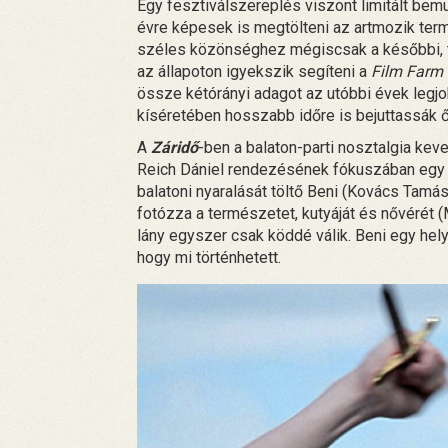
Egy fesztiválszereplés viszont limitált bemu
évre képesek is megtölteni az artmozik termei
széles közönséghez mégiscsak a későbbi, té
az állapoton igyekszik segíteni a
Film Farm
össze kétórányi adagot az utóbbi évek legj
kíséretében hosszabb időre is bejuttassák 
A
Záridő
-ben a balaton-parti nosztalgia keve
Reich Dániel rendezésének fókuszában egy r
balatoni nyaralását töltő Beni (Kovács Tamás)
fotózza a természetet, kutyáját és nővérét 
lány egyszer csak köddé válik. Beni egy helyi
hogy mi történhetett.