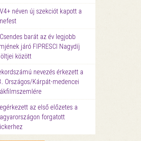
V4+ néven új szekciót kapott a
nefest
 Csendes barát az év legjobb
lmjének járó FIPRESCI Nagydíj
löltjei között
ekordszámú nevezés érkezett a
3. Országos/Kárpát-medencei
iákfilmszemlére
gérkezett az első előzetes a
agyarországon forgatott
ickerhez