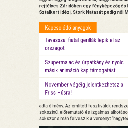
rejtélyes Záridőben egy fényképezőgép 
Sztalkert idézi, Stork Natasát pedig női 
Kapcsolódó anyagok
Tavasszal fiatal gerillák lepik el az
országot
Szupermalac és űrpatkány és nyolc
másik animáció kap támogatást
November végéig jelentkezhetsz a
Friss Húsra!
adta élmény. Az említett fesztiválok rendsze
sokszínű, előremutató és izgalmas alkotások 
sokszor simán felveszik a versenyt “nagytes