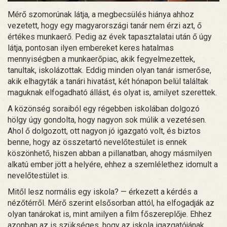
Mérő szomorúnak látja, a megbecsülés hiánya ahhoz
vezetett, hogy egy magyarországi tanár nem érzi azt, ő
értékes munkaerő. Pedig az évek tapasztalatai után ő úgy
látja, pontosan ilyen embereket keres hatalmas
mennyiségben a munkaerőpiac, akik fegyelmezettek,
tanultak, iskolázottak. Eddig minden olyan tanár ismerőse,
akik elhagyták a tanári hivatást, két hónapon belül találtak
maguknak elfogadható állást, és olyat is, amilyet szerettek.
A közönség soraiból egy régebben iskolában dolgozó
hölgy úgy gondolta, hogy nagyon sok múlik a vezetésen.
Ahol ő dolgozott, ott nagyon jó igazgató volt, és biztos
benne, hogy az összetartó nevelőtestület is ennek
köszönhető, hiszen abban a pillanatban, ahogy másmilyen
alkatú ember jött a helyére, ehhez a szemlélethez idomult a
nevelőtestület is.
Mitől lesz normális egy iskola? — érkezett a kérdés a
nézőtérről. Mérő szerint elsősorban attól, ha elfogadják az
olyan tanárokat is, mint amilyen a film főszereplője. Ehhez
azonban az is szükséges, hogy az iskola igazgatójának