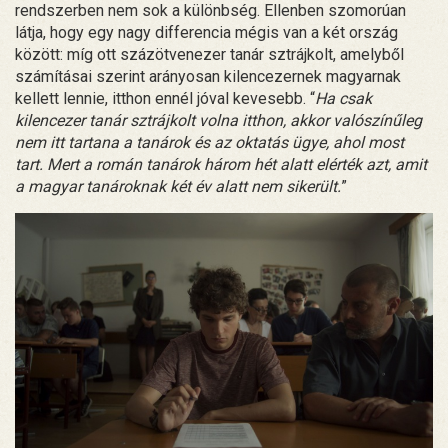
rendszerben nem sok a különbség. Ellenben szomorúan
látja, hogy egy nagy differencia mégis van a két ország
között: míg ott százötvenezer tanár sztrájkolt, amelyből
számításai szerint arányosan kilencezernek magyarnak
kellett lennie, itthon ennél jóval kevesebb. “
Ha csak
kilencezer tanár sztrájkolt volna itthon, akkor valószínűleg
nem itt tartana a tanárok és az oktatás ügye, ahol most
tart. Mert a román tanárok három hét alatt elérték azt, amit
a magyar tanároknak két év alatt nem sikerült.
”