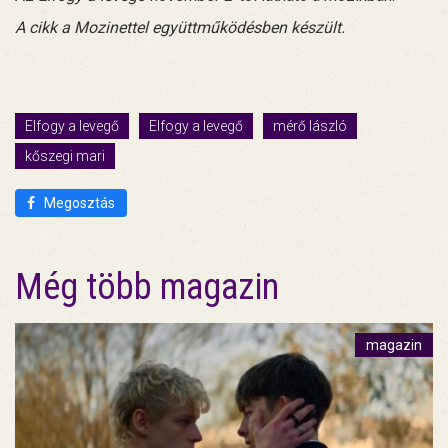
A cikk a Mozinettel együttműködésben készült.
Elfogy a levegő
Elfogy a levegő
mérő lászló
kőszegi mari
Megosztás
Még több magazin
magazin