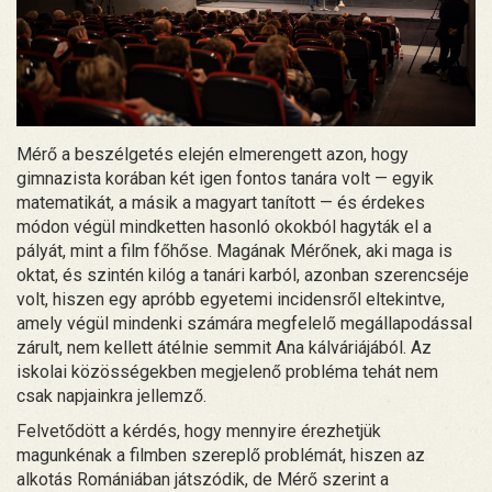
Mérő a beszélgetés elején elmerengett azon, hogy
gimnazista korában két igen fontos tanára volt — egyik
matematikát, a másik a magyart tanított — és érdekes
módon végül mindketten hasonló okokból hagyták el a
pályát, mint a film főhőse. Magának Mérőnek, aki maga is
oktat, és szintén kilóg a tanári karból, azonban szerencséje
volt, hiszen egy apróbb egyetemi incidensről eltekintve,
amely végül mindenki számára megfelelő megállapodással
zárult, nem kellett átélnie semmit Ana kálváriájából. Az
iskolai közösségekben megjelenő probléma tehát nem
csak napjainkra jellemző.
Felvetődött a kérdés, hogy mennyire érezhetjük
magunkénak a filmben szereplő problémát, hiszen az
alkotás Romániában játszódik, de Mérő szerint a