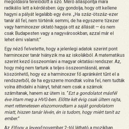
megoldásra terelődött a szó. Mérő álláspontja mára
radikális lett a kérdésben: úgy gondolja, hogy ott kellene
hagyni a pályát legalább egy évre. „Ha száz-ötszáz-ezer
tanár áll fel, nem történik semmi, de ha egyszerre tízezer
vagy harmincezer oktató hagyja ott az állását — és nem
csak Budapesten vagy a nagyvárosokban, azzal már el
lehet érni valamit.”
Egy néző felvetette, hogy a jelenlegi adatok szerint pont
harmincezer tanár hiányzik ma az iskolákból. A matematikus
szerint kezd összeomlani a magyar oktatási rendszer. Az,
hogy még nem tartunk a teljes összeomlásnál, annak
köszönhető, hogy ez a harmincezer fő apránként tűnt el a
rendszerből, de ha egyszerre mondtak volna fel, nem tudták
volna áthidalni a hiányt, tehát nem csak a számok
számítanak, hanem az ütem is. “
Ezt a gondolatot másfél
éve írtam meg a HVG-ben. Előtte két évig csak ültem rajta,
mert rettenetesen elszomorodtam a saját gondolatom
miatt, hiszen tanár lévén, én is tudom, hogy miért tanít az
ember.
”
Az
Elfogy a levegő
november 2-tól látható a mozikban.