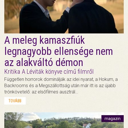
A meleg kamaszfiúk
legnagyobb ellensége nem
az alakváltó démon
Kritika A Léviták könyve című filmről
Független horrorok dominálják az idei nyarat, a Hokum, a
Backrooms és a Megszállottság után már itt is az újabb
trónkövetelő: az elsőfilmes ausztrál…
TOVÁBB
magazin