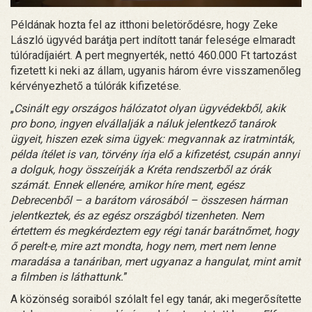
Példának hozta fel az itthoni beletörődésre, hogy Zeke
László ügyvéd barátja pert indított tanár felesége elmaradt
túlóradíjaiért. A pert megnyerték, nettó 460.000 Ft tartozást
fizetett ki neki az állam, ugyanis három évre visszamenőleg
kérvényezhető a túlórák kifizetése.
„
Csinált egy országos hálózatot olyan ügyvédekből, akik
pro bono, ingyen elvállalják a náluk jelentkező tanárok
ügyeit, hiszen ezek sima ügyek: megvannak az iratminták,
példa ítélet is van, törvény írja elő a kifizetést, csupán annyi
a dolguk, hogy összeírják a Kréta rendszerből az órák
számát. Ennek ellenére, amikor híre ment, egész
Debrecenből – a barátom városából – összesen hárman
jelentkeztek, és az egész országból tizenheten. Nem
értettem és megkérdeztem egy régi tanár barátnőmet, hogy
ő perelt-e, mire azt mondta, hogy nem, mert nem lenne
maradása a tanáriban, mert ugyanaz a hangulat, mint amit
a filmben is láthattunk.
”
A közönség soraiból szólalt fel egy tanár, aki megerősítette