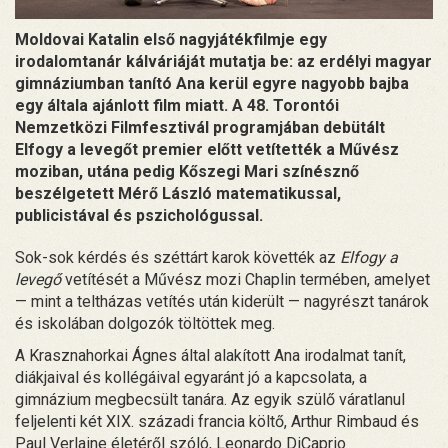
Moldovai Katalin első nagyjátékfilmje egy
irodalomtanár kálváriáját mutatja be: az erdélyi magyar
gimnáziumban tanító Ana kerül egyre nagyobb bajba
egy általa ajánlott film miatt. A 48. Torontói
Nemzetközi Filmfesztivál programjában debütált
Elfogy a levegőt premier előtt vetítették a Művész
moziban, utána pedig Kőszegi Mari színésznő
beszélgetett Mérő László matematikussal,
publicistával és pszichológussal.
Sok-sok kérdés és széttárt karok követték az
Elfogy a
levegő
vetítését a Művész mozi Chaplin termében, amelyet
— mint a teltházas vetítés után kiderült — nagyrészt tanárok
és iskolában dolgozók töltöttek meg.
A Krasznahorkai Ágnes által alakított Ana irodalmat tanít,
diákjaival és kollégáival egyaránt jó a kapcsolata, a
gimnázium megbecsült tanára. Az egyik szülő váratlanul
feljelenti két XIX. századi francia költő, Arthur Rimbaud és
Paul Verlaine életéről szóló, Leonardo DiCaprio