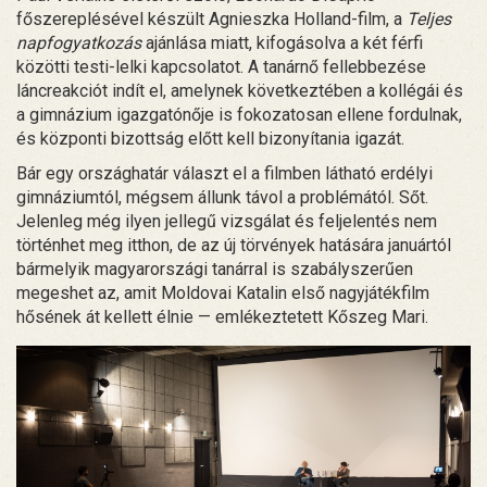
főszereplésével készült Agnieszka Holland-film, a
Teljes
napfogyatkozás
ajánlása miatt, kifogásolva a két férfi
közötti testi-lelki kapcsolatot. A tanárnő fellebbezése
láncreakciót indít el, amelynek következtében a kollégái és
a gimnázium igazgatónője is fokozatosan ellene fordulnak,
és központi bizottság előtt kell bizonyítania igazát.
Bár egy országhatár választ el a filmben látható erdélyi
gimnáziumtól, mégsem állunk távol a problémától. Sőt.
Jelenleg még ilyen jellegű vizsgálat és feljelentés nem
történhet meg itthon, de az új törvények hatására januártól
bármelyik magyarországi tanárral is szabályszerűen
megeshet az, amit Moldovai Katalin első nagyjátékfilm
hősének át kellett élnie — emlékeztetett Kőszeg Mari.