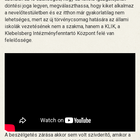
döntési joga legyen, megválaszthassa, hogy kiket alkalmaz
a nevelőtestületben és ez itthon már gyakorlatilag nem
lehetséges, mert az új törvénycsomag hatására az állami
iskolák vezetésének nem a szakma, hanem a KLIK, a
Klebelsberg Intézményfenntartó Központ felé van
felelőssége.
A beszélgetés zárása akkor sem volt szívderítő, amikor a