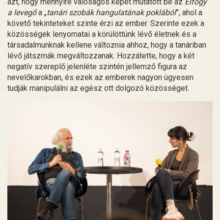
azt, hogy mennyire valóságos képet mutatott be az
Elfogy
a levegő
a „
tanári szobák hangulatának poklából
”, ahol a
követő tekinteteket szinte érzi az ember. Szerinte ezek a
közösségek lenyomatai a körülöttünk lévő életnek és a
társadalmunknak kellene változnia ahhoz, hogy a tanáriban
lévő játszmák megváltozzanak. Hozzátette, hogy a két
negatív szereplő jelenléte szintén jellemző figura az
nevelőkarokban, és ezek az emberek nagyon ügyesen
tudják manipulálni az egész ott dolgozó közösséget.