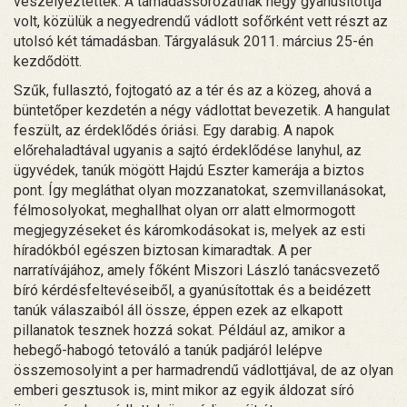
veszélyeztették. A támadássorozatnak négy gyanúsítottja
volt, közülük a negyedrendű vádlott sofőrként vett részt az
utolsó két támadásban. Tárgyalásuk 2011. március 25-én
kezdődött.
Szűk, fullasztó, fojtogató az a tér és az a közeg, ahová a
büntetőper kezdetén a négy vádlottat bevezetik. A hangulat
feszült, az érdeklődés óriási. Egy darabig. A napok
előrehaladtával ugyanis a sajtó érdeklődése lanyhul, az
ügyvédek, tanúk mögött Hajdú Eszter kamerája a biztos
pont. Így megláthat olyan mozzanatokat, szemvillanásokat,
félmosolyokat, meghallhat olyan orr alatt elmormogott
megjegyzéseket és káromkodásokat is, melyek az esti
híradókból egészen biztosan kimaradtak. A per
narratívájához, amely főként Miszori László tanácsvezető
bíró kérdésfeltevéseiből, a gyanúsítottak és a beidézett
tanúk válaszaiból áll össze, éppen ezek az elkapott
pillanatok tesznek hozzá sokat. Például az, amikor a
hebegő-habogó tetováló a tanúk padjáról lelépve
összemosolyint a per harmadrendű vádlottjával, de az olyan
emberi gesztusok is, mint mikor az egyik áldozat síró