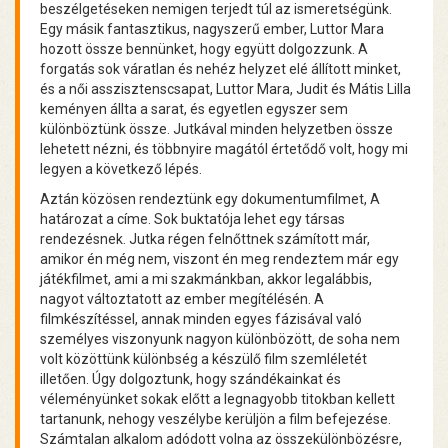
beszélgetéseken nemigen terjedt túl az ismeretségünk.
Egy másik fantasztikus, nagyszerű ember, Luttor Mara
hozott össze bennünket, hogy együtt dolgozzunk. A
forgatás sok váratlan és nehéz helyzet elé állított minket,
és a női asszisztenscsapat, Luttor Mara, Judit és Mátis Lilla
keményen állta a sarat, és egyetlen egyszer sem
különböztünk össze. Jutkával minden helyzetben össze
lehetett nézni, és többnyire magától értetődő volt, hogy mi
legyen a következő lépés.
Aztán közösen rendeztünk egy dokumentumfilmet, A
határozat a címe. Sok buktatója lehet egy társas
rendezésnek. Jutka régen felnőttnek számított már,
amikor én még nem, viszont én meg rendeztem már egy
játékfilmet, ami a mi szakmánkban, akkor legalábbis,
nagyot változtatott az ember megítélésén. A
filmkészítéssel, annak minden egyes fázisával való
személyes viszonyunk nagyon különbözött, de soha nem
volt közöttünk különbség a készülő film szemléletét
illetően. Úgy dolgoztunk, hogy szándékainkat és
véleményünket sokak előtt a legnagyobb titokban kellett
tartanunk, nehogy veszélybe kerüljön a film befejezése.
Számtalan alkalom adódott volna az összekülönbözésre,