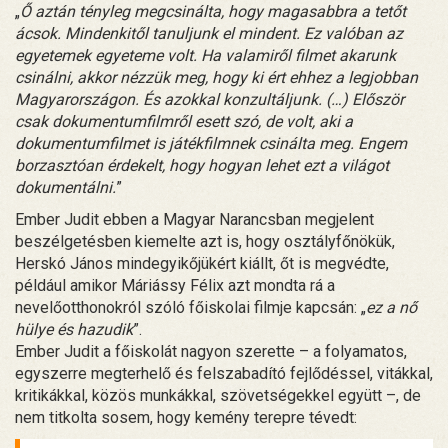
„
Ő aztán tényleg megcsinálta, hogy magasabbra a tetőt
ácsok. Mindenkitől tanuljunk el mindent. Ez valóban az
egyetemek egyeteme volt. Ha valamiről filmet akarunk
csinálni, akkor nézzük meg, hogy ki ért ehhez a legjobban
Magyarországon. És azokkal konzultáljunk. (…) Először
csak dokumentumfilmről esett szó, de volt, aki a
dokumentumfilmet is játékfilmnek csinálta meg. Engem
borzasztóan érdekelt, hogy hogyan lehet ezt a világot
dokumentálni.
”
Ember Judit ebben a Magyar Narancsban megjelent
beszélgetésben kiemelte azt is, hogy osztályfőnökük,
Herskó János mindegyikőjükért kiállt, őt is megvédte,
például amikor Máriássy Félix azt mondta rá a
nevelőotthonokról szóló főiskolai filmje kapcsán: „
ez a nő
hülye és hazudik
”.
Ember Judit a főiskolát nagyon szerette – a folyamatos,
egyszerre megterhelő és felszabadító fejlődéssel, vitákkal,
kritikákkal, közös munkákkal, szövetségekkel együtt –, de
nem titkolta sosem, hogy kemény terepre tévedt: