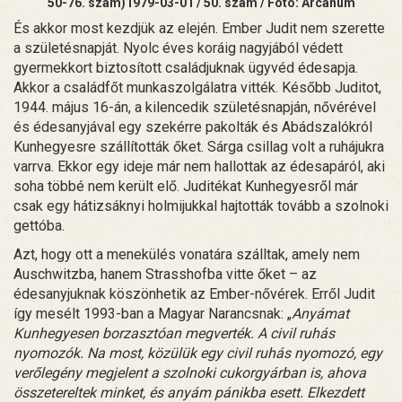
50-76. szám)1979-03-01 / 50. szám / Fotó: Arcanum
És akkor most kezdjük az elején. Ember Judit nem szerette
a születésnapját. Nyolc éves koráig nagyjából védett
gyermekkort biztosított családjuknak ügyvéd édesapja.
Akkor a családfőt munkaszolgálatra vitték. Később Juditot,
1944. május 16-án, a kilencedik születésnapján, nővérével
és édesanyjával egy szekérre pakolták és Abádszalókról
Kunhegyesre szállították őket. Sárga csillag volt a ruhájukra
varrva. Ekkor egy ideje már nem hallottak az édesapáról, aki
soha többé nem került elő. Juditékat Kunhegyesről már
csak egy hátizsáknyi holmijukkal hajtották tovább a szolnoki
gettóba.
Azt, hogy ott a menekülés vonatára szálltak, amely nem
Auschwitzba, hanem Strasshofba vitte őket – az
édesanyjuknak köszönhetik az Ember-nővérek. Erről Judit
így mesélt 1993-ban a Magyar Narancsnak: „
Anyámat
Kunhegyesen borzasztóan megverték. A civil ruhás
nyomozók. Na most, közülük egy civil ruhás nyomozó, egy
verőlegény megjelent a szolnoki cukorgyárban is, ahova
összetereltek minket, és anyám pánikba esett. Elkezdett