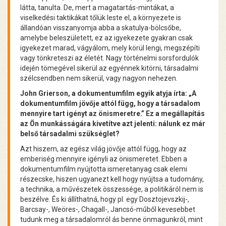
látta, tanulta. De, mert a magatartás-mintákat, a
viselkedési taktikákat tőlük leste el, a környezete is
állandóan visszanyomja abba a skatulya-bölcsőbe,
amelybe beleszületett, ez az igyekezete gyakran csak
igyekezet marad, vágyálom, mely körül lengi, megszépíti
vagy tönkreteszi az életét. Nagy történelmi sorsfordulók
idején tömegével sikerül az egyénnek kitörni, társadalmi
szélcsendben nem sikerül, vagy nagyon nehezen.
John Grierson, a dokumentumfilm egyik atyja írta: „A
dokumentumfilm jövője attól függ, hogy a társadalom
mennyire tart igényt az önismeretre.” Ez a megállapítás
az Ön munkásságára kivetítve azt jelenti: nálunk ez már
belső társadalmi szükséglet?
Azt hiszem, az egész világ jövője attól függ, hogy az
emberiség mennyire igényli az önismeretet. Ebben a
dokumentumfilm nyújtotta ismeretanyag csak elemi
részecske, hiszen ugyanezt kell hogy nyújtsa a tudomány,
a technika, a művészetek összessége, a politikáról nem is
beszélve. És ki állíthatná, hogy pl. egy Dosztojevszkij-,
Barcsay-, Weöres-, Chagall-, Jancsó-műből kevesebbet
tudunk meg a társadalomról ás benne önmagunkról, mint