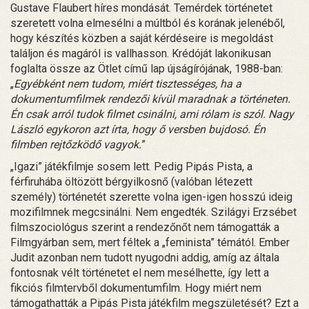
Gustave Flaubert híres mondását. Temérdek történetet
szeretett volna elmesélni a múltból és korának jelenéből,
hogy készítés közben a saját kérdéseire is megoldást
találjon és magáról is vallhasson. Krédóját lakonikusan
foglalta össze az Ötlet című lap újságírójának, 1988-ban:
„
Egyébként nem tudom, miért tisztességes, ha a
dokumentumfilmek rendezői kívül maradnak a történeten.
Én csak arról tudok filmet csinálni, ami rólam is szól. Nagy
László egykoron azt írta, hogy ő versben bujdosó. Én
filmben rejtőzködő vagyok.
”
„Igazi” játékfilmje sosem lett. Pedig Pipás Pista, a
férfiruhába öltözött bérgyilkosnő (valóban létezett
személy) történetét szerette volna igen-igen hosszú ideig
mozifilmnek megcsinálni. Nem engedték. Szilágyi Erzsébet
filmszociológus szerint a rendezőnőt nem támogatták a
Filmgyárban sem, mert féltek a „feminista” témától. Ember
Judit azonban nem tudott nyugodni addig, amíg az általa
fontosnak vélt történetet el nem mesélhette, így lett a
fikciós filmtervből dokumentumfilm. Hogy miért nem
támogathatták a Pipás Pista játékfilm megszületését? Ezt a