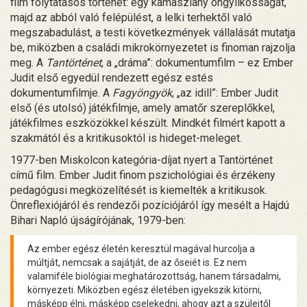
film folytatásos történet: egy kamaszlány öngyilkosságát,
majd az abból való felépülést, a lelki terhektől való
megszabadulást, a testi következmények vállalását mutatja
be, miközben a családi mikrokörnyezetet is finoman rajzolja
meg. A
Tantörténet
, a „dráma”: dokumentumfilm – ez Ember
Judit első egyedül rendezett egész estés
dokumentumfilmje. A
Fagyöngyök
, „az idill”: Ember Judit
első (és utolsó) játékfilmje, amely amatőr szereplőkkel,
játékfilmes eszközökkel készült. Mindkét filmért kapott a
szakmától és a kritikusoktól is hideget-meleget.
1977-ben Miskolcon kategória-díjat nyert a Tantörténet
című film. Ember Judit finom pszichológiai és érzékeny
pedagógusi megközelítését is kiemelték a kritikusok.
Önreflexiójáról és rendezői pozíciójáról így mesélt a Hajdú
Bihari Napló újságírójának, 1979-ben:
Az ember egész életén keresztül magával hurcolja a
múltját, nemcsak a sajátját, de az őseiét is. Ez nem
valamiféle biológiai meghatározottság, hanem társadalmi,
környezeti. Miközben egész életében igyekszik kitörni,
másképp élni, másképp cselekedni, ahogy azt a szüleitől