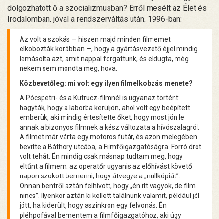
dolgozhatott ő a szocializmusban? Erről mesélt az Élet és
Irodalomban, jóval a rendszerváltás után, 1996-ban:
Az volt a szokás — hiszen majd minden filmemet
elkobozták korábban —, hogy a gyártásvezető éjjel mindig
lemásolta azt, amit nappal forgattunk, és eldugta, még
nekem sem mondta meg, hova.
Közbevetőleg: mi volt egy ilyen filmelkobzás menete?
A Pócspetri- és a Kutrucz-filmnél is ugyanaz történt:
hagyták, hogy a laborba kerüljön, ahol volt egy beépített
emberük, aki mindig értesítette őket, hogy most jön le
annak a bizonyos filmnek a kész változata a hívószalagról.
A filmet már várta egy motoros futár, és azon melegében
bevitte a Báthory utcába, a Filmfőigazgatóságra. Forró drót
volt tehát. Én mindig csak másnap tudtam meg, hogy
eltűnt a filmem: az operatőr ugyanis az előhívást követő
napon szokott bemenni, hogy átvegye a „nullkópiát”.
Onnan bentről aztán felhívott, hogy „én itt vagyok, de film
nincs”. Ilyenkor aztán ki kellett találnunk valamit, például jól
jött, ha kiderült, hogy aszinkron egy felvonás. Én
pléhpofával bementem a filmfőigazgatóhoz, aki úgy