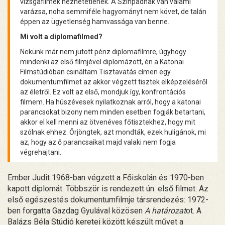
vizsgafilmek nézhetetlenek. A Színpadnak van valami
varázsa, noha semmiféle hagyományt nem követ, de talán
éppen az ügyetlenség hamvassága van benne.
Mi volt a diplomafilmed?
Nekünk már nem jutott pénz diplomafilmre, úgyhogy
mindenki az első filmjével diplomázott, én a Katonai
Filmstúdióban csináltam Tisztavatás címen egy
dokumentumfilmet az akkor végzett tisztek elképzeléséről
az életről. Ez volt az első, mondjuk így, konfrontációs
filmem. Ha húszévesek nyilatkoznak arról, hogy a katonai
parancsokat bizony nem minden esetben fogják betartani,
akkor el kell menni az ötvenéves főtisztekhez, hogy mit
szólnak ehhez. Őrjöngtek, azt mondták, ezek huligánok, mi
az, hogy az ő parancsaikat majd valaki nem fogja
végrehajtani.
Ember Judit 1968-ban végzett a Főiskolán és 1970-ben
kapott diplomát. Többször is rendezett ún. első filmet. Az
első egészestés dokumentumfilmje társrendezés: 1972-
ben forgatta Gazdag Gyulával közösen
A határozat
ot. A
Balázs Béla Stúdió keretei között készült művet a