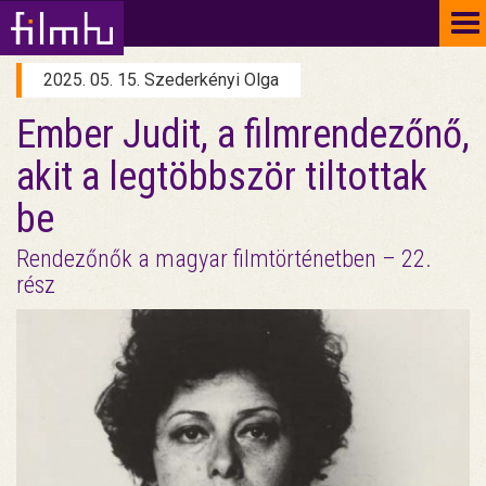
To
na
2025. 05. 15. Szederkényi Olga
Ember Judit, a filmrendezőnő,
akit a legtöbbször tiltottak
be
Rendezőnők a magyar filmtörténetben – 22.
rész