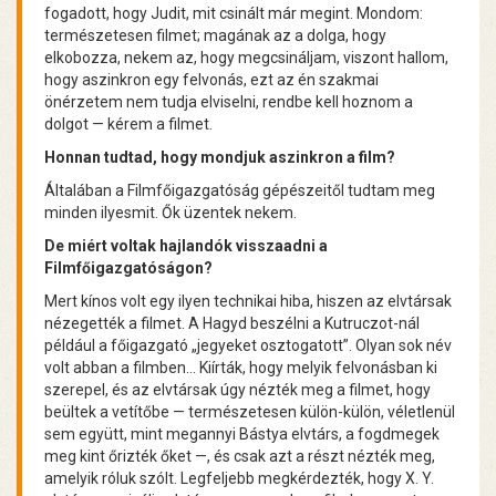
fogadott, hogy Judit, mit csinált már megint. Mondom:
természetesen filmet; magának az a dolga, hogy
elkobozza, nekem az, hogy megcsináljam, viszont hallom,
hogy aszinkron egy felvonás, ezt az én szakmai
önérzetem nem tudja elviselni, rendbe kell hoznom a
dolgot — kérem a filmet.
Honnan tudtad, hogy mondjuk aszinkron a film?
Általában a Filmfőigazgatóság gépészeitől tudtam meg
minden ilyesmit. Ők üzentek nekem.
De miért voltak hajlandók visszaadni a
Filmfőigazgatóságon?
Mert kínos volt egy ilyen technikai hiba, hiszen az elvtársak
nézegették a filmet. A Hagyd beszélni a Kutruczot-nál
például a főigazgató „jegyeket osztogatott”. Olyan sok név
volt abban a filmben... Kiírták, hogy melyik felvonásban ki
szerepel, és az elvtársak úgy nézték meg a filmet, hogy
beültek a vetítőbe — természetesen külön-külön, véletlenül
sem együtt, mint megannyi Bástya elvtárs, a fogdmegek
meg kint őrizték őket —, és csak azt a részt nézték meg,
amelyik róluk szólt. Legfeljebb megkérdezték, hogy X. Y.