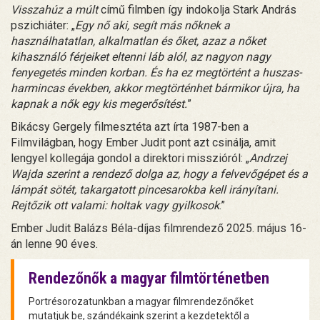
Visszahúz a múlt
című filmben így indokolja Stark András
pszichiáter: „
Egy nő aki, segít más nőknek a
használhatatlan, alkalmatlan és őket, azaz a nőket
kihasználó férjeiket eltenni láb alól, az nagyon nagy
fenyegetés minden korban. És ha ez megtörtént a huszas-
harmincas években, akkor megtörténhet bármikor újra, ha
kapnak a nők egy kis megerősítést.
”
Bikácsy Gergely filmesztéta azt írta 1987-ben a
Filmvilágban, hogy Ember Judit pont azt csinálja, amit
lengyel kollegája gondol a direktori misszióról: „
Andrzej
Wajda szerint a rendező dolga az, hogy a felvevőgépet és a
lámpát sötét, takargatott pincesarokba kell irányítani.
Rejtőzik ott valami: holtak vagy gyilkosok
.”
Ember Judit Balázs Béla-díjas filmrendező 2025. május 16-
án lenne 90 éves.
Rendezőnők a magyar filmtörténetben
Portrésorozatunkban a magyar filmrendezőnőket
mutatjuk be, szándékaink szerint a kezdetektől a