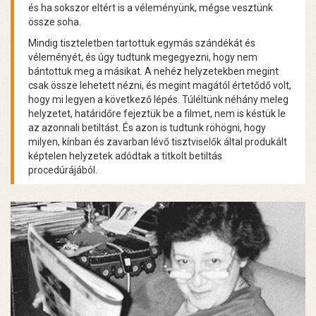
és ha sokszor eltért is a véleményünk, mégse vesztünk
össze soha.
Mindig tiszteletben tartottuk egymás szándékát és
véleményét, és úgy tudtunk megegyezni, hogy nem
bántottuk meg a másikat. A nehéz helyzetekben megint
csak össze lehetett nézni, és megint magától értetődő volt,
hogy mi legyen a következő lépés. Túléltünk néhány meleg
helyzetet, határidőre fejeztük be a filmet, nem is késtük le
az azonnali betiltást. És azon is tudtunk röhögni, hogy
milyen, kínban és zavarban lévő tisztviselők által produkált
képtelen helyzetek adódtak a titkolt betiltás
procedúrájából.