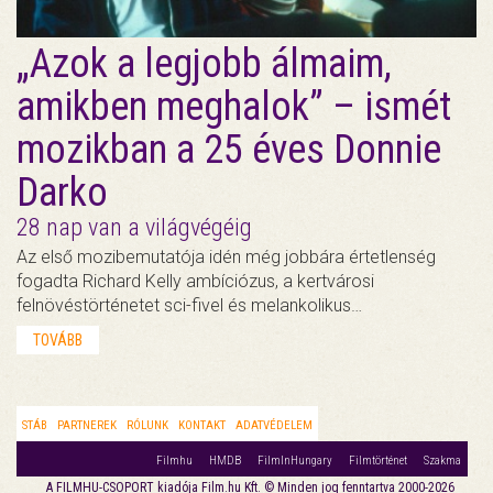
„Azok a legjobb álmaim,
amikben meghalok” – ismét
mozikban a 25 éves Donnie
Darko
28 nap van a világvégéig
Az első mozibemutatója idén még jobbára értetlenség
fogadta Richard Kelly ambíciózus, a kertvárosi
felnövéstörténetet sci-fivel és melankolikus…
TOVÁBB
STÁB
PARTNEREK
RÓLUNK
KONTAKT
ADATVÉDELEM
Filmhu
HMDB
FilmInHungary
Filmtörténet
Szakma
A FILMHU-CSOPORT kiadója Film.hu Kft. © Minden jog fenntartva 2000-2026