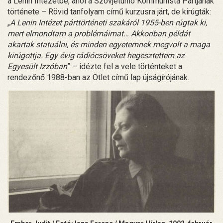
a Lenin Intézetbe, ahol a Szovjetunió Kommunista Pártjának
története – Rövid tanfolyam című kurzusra járt, de kirúgták:
„
A Lenin Intézet párttörténeti szakáról 1955-ben rúgtak ki,
mert elmondtam a problémáimat… Akkoriban példát
akartak statuálni, és minden egyetemnek megvolt a maga
kirúgottja. Egy évig rádiócsöveket hegesztettem az
Egyesült Izzóban
” – idézte fel a vele történteket a
rendezőnő 1988-ban az Ötlet című lap újságírójának.