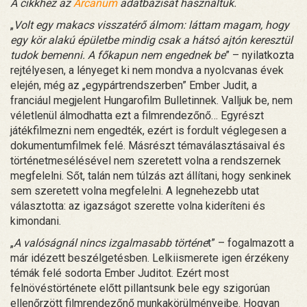
A cikkhez az
Arcanum
adatbázisát használtuk.
„
Volt egy makacs visszatérő álmom: láttam magam, hogy
egy kör alakú épületbe mindig csak a hátsó ajtón keresztül
tudok bemenni. A főkapun nem engednek be
” – nyilatkozta
rejtélyesen, a lényeget ki nem mondva a nyolcvanas évek
elején, még az „egypártrendszerben” Ember Judit, a
franciául megjelent Hungarofilm Bulletinnek. Valljuk be, nem
véletlenül álmodhatta ezt a filmrendezőnő… Egyrészt
játékfilmezni nem engedték, ezért is fordult véglegesen a
dokumentumfilmek felé. Másrészt témaválasztásaival és
történetmesélésével nem szeretett volna a rendszernek
megfelelni. Sőt, talán nem túlzás azt állítani, hogy senkinek
sem szeretett volna megfelelni. A legnehezebb utat
választotta: az igazságot szerette volna kideríteni és
kimondani.
„
A valóságnál nincs izgalmasabb történe
t” – fogalmazott a
már idézett beszélgetésben. Lelkiismerete igen érzékeny
témák felé sodorta Ember Juditot. Ezért most
felnövéstörténete előtt pillantsunk bele egy szigorúan
ellenőrzött filmrendezőnő munkakörülményeibe. Hogyan