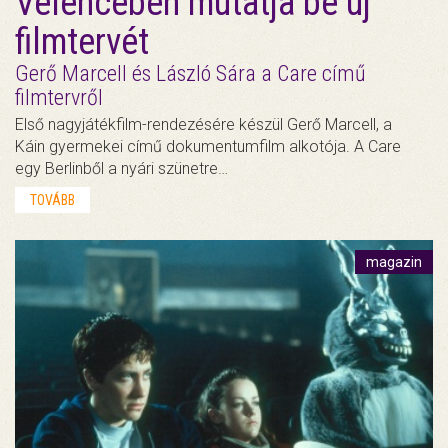
Velencében mutatja be új
filmtervét
Gerő Marcell és László Sára a Care című
filmtervről
Első nagyjátékfilm-rendezésére készül Gerő Marcell, a
Káin gyermekei című dokumentumfilm alkotója. A Care
egy Berlinből a nyári szünetre…
TOVÁBB
magazin