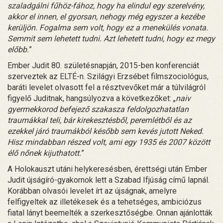
szaladgálni fűhöz-fához, hogy ha elindul egy szerelvény,
akkor el innen, el gyorsan, nehogy még egyszer a kezébe
kerüljön. Fogalma sem volt, hogy ez a menekülés vonata.
Semmit sem lehetett tudni. Azt lehetett tudni, hogy ez megy
előbb.
”
Ember Judit 80. születésnapján, 2015-ben konferenciát
szerveztek az ELTÉ-n. Szilágyi Erzsébet filmszociológus,
baráti levelet olvasott fel a résztvevőket már a túlvilágról
figyelő Juditnak, hangsúlyozva a következőket: „
naiv
gyermekkorod befejező szakasza feldolgozhatatlan
traumákkal teli, bár kirekesztésből, peremlétből és az
ezekkel járó traumákból később sem kevés jutott Neked.
Hisz mindabban részed volt, ami egy 1935 és 2007 között
élő nőnek kijuthatott.
”
A Holokauszt utáni helykeresésben, érettségi után Ember
Judit újságíró-gyakornok lett a Szabad Ifjúság című lapnál.
Korábban olvasói levelet írt az újságnak, amelyre
felfigyeltek az illetékesek és a tehetséges, ambiciózus
fiatal lányt beemelték a szerkesztőségbe. Onnan ajánlották