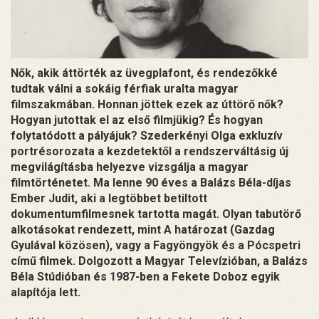
Nők, akik áttörték az üvegplafont, és rendezőkké
tudtak válni a sokáig férfiak uralta magyar
filmszakmában. Honnan jöttek ezek az úttörő nők?
Hogyan jutottak el az első filmjükig? És hogyan
folytatódott a pályájuk? Szederkényi Olga exkluzív
portrésorozata a kezdetektől a rendszerváltásig új
megvilágításba helyezve vizsgálja a magyar
filmtörténetet. Ma lenne 90 éves a Balázs Béla-díjas
Ember Judit, aki a legtöbbet betiltott
dokumentumfilmesnek tartotta magát. Olyan tabutörő
alkotásokat rendezett, mint A határozat (Gazdag
Gyulával közösen), vagy a Fagyöngyök és a Pócspetri
című filmek. Dolgozott a Magyar Televízióban, a Balázs
Béla Stúdióban és 1987-ben a Fekete Doboz egyik
alapítója lett.