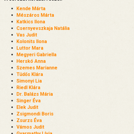
Kende Márta
Mészáros Márta
Katkics Ilona
Csernyevszkaja Natália
Vas Judit
Kolonits Ilona
Luttor Mara
Megyeri Gabriella
Herskó Anna
Szemes Marianne
Tüdős Klára
Simonyi Lia
Riedl Klára
Dr. Balázs Mária
Singer Éva
Elek Judit
Zsigmondi Boris
Zsurzs Éva
Vámos Judit
Gyarmathy Lívia