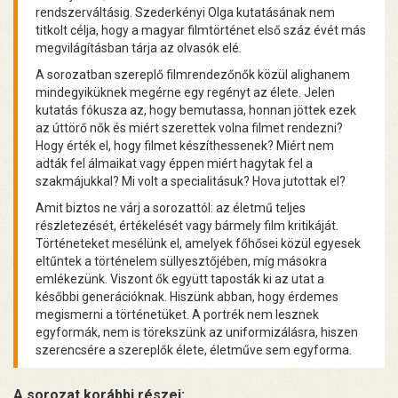
rendszerváltásig. Szederkényi Olga kutatásának nem
titkolt célja, hogy a magyar filmtörténet első száz évét más
megvilágításban tárja az olvasók elé.
A sorozatban szereplő filmrendezőnők közül alighanem
mindegyiküknek megérne egy regényt az élete. Jelen
kutatás fókusza az, hogy bemutassa, honnan jöttek ezek
az úttörő nők és miért szerettek volna filmet rendezni?
Hogy érték el, hogy filmet készíthessenek? Miért nem
adták fel álmaikat vagy éppen miért hagytak fel a
szakmájukkal? Mi volt a specialitásuk? Hova jutottak el?
Amit biztos ne várj a sorozattól: az életmű teljes
részletezését, értékelését vagy bármely film kritikáját.
Történeteket mesélünk el, amelyek főhősei közül egyesek
eltűntek a történelem süllyesztőjében, míg másokra
emlékezünk. Viszont ők együtt taposták ki az utat a
későbbi generációknak. Hiszünk abban, hogy érdemes
megismerni a történetüket. A portrék nem lesznek
egyformák, nem is törekszünk az uniformizálásra, hiszen
szerencsére a szereplők élete, életműve sem egyforma.
A sorozat korábbi részei: