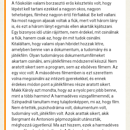
A főiskolán valami borzasztó erős késztetés volt, hogy
lépést kell tartani ezekkel a nagyon okos, nagyon
tehetséges, filmhez nagyon értő férfiakkal. Be kell vallani.
Na most nagyon aljasak voltak a fiúk, mert volt három lány
is, és ezt a három lányt egymás ellen akarták kijátszani.
Egy bizonyos idő után rájöttem, nem érdekel, mit csinálnak
a fiúk, hanem csak az, hogy én mit tudok csinálni.
Kitaláltam, hogy valami olyan hibridet hozzak létre,
amelyben benne van a dokumentum, a tudomány és a
játékfilm. Olyan tudományos dokumentumfilmeket
akartam csinálni, ami játékfilmes módszerrel készül. Nem
aratott sikert sem a program, sem az elsőéves filmem. Az
egy vicc volt. A másodéves filmemben is ezt szerettem
volna megcsinálni az intézeti gyerekekkel, és ennek
érdekes módon pont a játékfilmes része aratott sikert.
Makk Károly azt mondta, hogy az a nyolc perc jobb benne,
mint a többi harminc! A harmadéves vizsgafilmemnél, a
Színpadnál tanultam meg tulajdonképpen, mi az, hogy film.
Nem értették, pszichodráma volt, dokumentum volt,
tudomány volt, játékfilm volt. Azok arattak sikert, akik
Bergmant és Antonioni gépmozgását utánozták,
méghozzá ügyetlenül. Ma azt hiszem, ezek a harmadéves