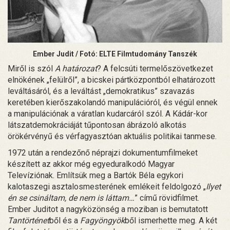
Ember Judit / Fotó: ELTE Filmtudomány Tanszék
Miről is szól
A határozat
? A felcsúti termelőszövetkezet
elnökének „felülről”, a bicskei pártközpontból elhatározott
leváltásáról, és a leváltást „demokratikus” szavazás
keretében kierőszakolandó manipulációról, és végül ennek
a manipulációnak a váratlan kudarcáról szól. A Kádár-kor
látszatdemokráciáját tűpontosan ábrázoló alkotás
örökérvényű és vérfagyasztóan aktuális politikai tanmese.
1972 után a rendezőnő néprajzi dokumentumfilmeket
készített az akkor még egyeduralkodó Magyar
Televíziónak. Említsük meg a Bartók Béla egykori
kalotaszegi asztalosmesterének emlékeit feldolgozó „
Ilyet
én se csináltam, de nem is láttam…
” című rövidfilmet.
Ember Juditot a nagyközönség a moziban is bemutatott
Tantörténet
ből és a
Fagyöngyök
ből ismerhette meg. A két