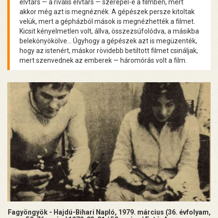
elvtárs — a rivális elvtárs — szerepel-e a filmben, mert
akkor még azt is megnéznék. A gépészek persze kitoltak
velük, mert a gépházból mások is megnézhették a filmet.
Kicsit kényelmetlen volt, állva, összezsúfolódva, a másikba
belekönyökölve... Úgyhogy a gépészek azt is megüzenték,
hogy az istenért, máskor rövidebb betiltott filmet csináljak,
mert szenvednek az emberek — háromórás volt a film.
Fagyöngyök - Hajdú-Bihari Napló, 1979. március (36. évfolyam,