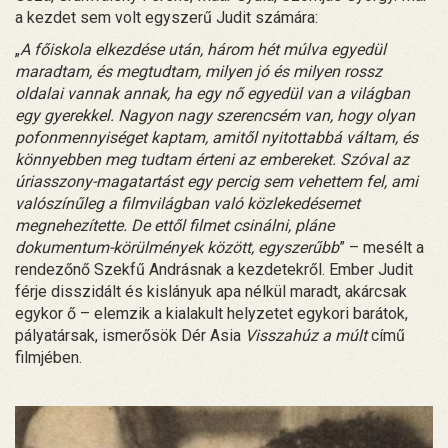
a kezdet sem volt egyszerű Judit számára:
„
A főiskola elkezdése után, három hét múlva egyedül
maradtam, és megtudtam, milyen jó és milyen rossz
oldalai vannak annak, ha egy nő egyedül van a világban
egy gyerekkel. Nagyon nagy szerencsém van, hogy olyan
pofonmennyiséget kaptam, amitől nyitottabbá váltam, és
könnyebben meg tudtam érteni az embereket. Szóval az
úriasszony-magatartást egy percig sem vehettem fel, ami
valószínűleg a filmvilágban való közlekedésemet
megnehezítette. De ettől filmet csinálni, pláne
dokumentum-körülmények között, egyszerűbb
” – mesélt a
rendezőnő Szekfű Andrásnak a kezdetekről. Ember Judit
férje disszidált és kislányuk apa nélkül maradt, akárcsak
egykor ő – elemzik a kialakult helyzetet egykori barátok,
pályatársak, ismerősök Dér Asia
Visszahúz a múlt
című
filmjében.