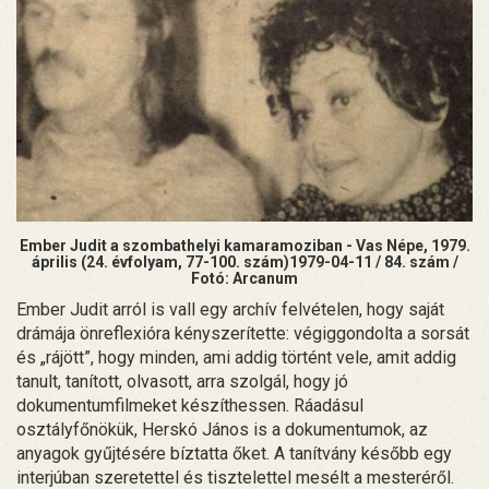
Ember Judit a szombathelyi kamaramoziban - Vas Népe, 1979.
április (24. évfolyam, 77-100. szám)1979-04-11 / 84. szám /
Fotó: Arcanum
Ember Judit arról is vall egy archív felvételen, hogy saját
drámája önreflexióra kényszerítette: végiggondolta a sorsát
és „rájött”, hogy minden, ami addig történt vele, amit addig
tanult, tanított, olvasott, arra szolgál, hogy jó
dokumentumfilmeket készíthessen. Ráadásul
osztályfőnökük, Herskó János is a dokumentumok, az
anyagok gyűjtésére bíztatta őket. A tanítvány később egy
interjúban szeretettel és tisztelettel mesélt a mesteréről.