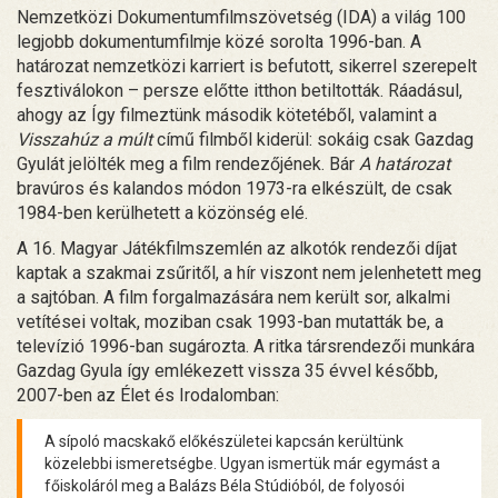
Nemzetközi Dokumentumfilmszövetség (IDA) a világ 100
legjobb dokumentumfilmje közé sorolta 1996-ban. A
határozat nemzetközi karriert is befutott, sikerrel szerepelt
fesztiválokon – persze előtte itthon betiltották. Ráadásul,
ahogy az Így filmeztünk második kötetéből, valamint a
Visszahúz a múlt
című filmből kiderül: sokáig csak Gazdag
Gyulát jelölték meg a film rendezőjének. Bár
A határozat
bravúros és kalandos módon 1973-ra elkészült, de csak
1984-ben kerülhetett a közönség elé.
A 16. Magyar Játékfilmszemlén az alkotók rendezői díjat
kaptak a szakmai zsűritől, a hír viszont nem jelenhetett meg
a sajtóban. A film forgalmazására nem került sor, alkalmi
vetítései voltak, moziban csak 1993-ban mutatták be, a
televízió 1996-ban sugározta. A ritka társrendezői munkára
Gazdag Gyula így emlékezett vissza 35 évvel később,
2007-ben az Élet és Irodalomban:
A sípoló macskakő előkészületei kapcsán kerültünk
közelebbi ismeretségbe. Ugyan ismertük már egymást a
főiskoláról meg a Balázs Béla Stúdióból, de folyosói