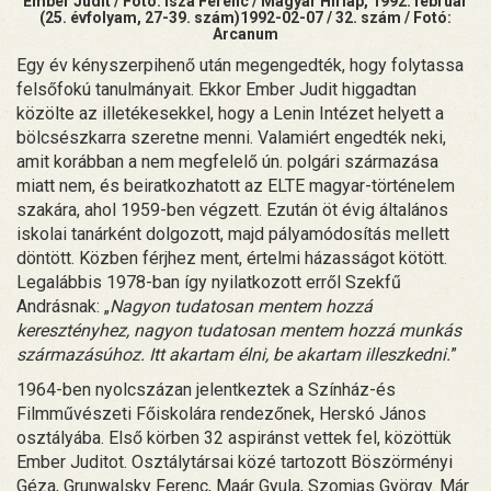
Ember Judit / Fotó: Isza Ferenc / Magyar Hírlap, 1992. február
(25. évfolyam, 27-39. szám)1992-02-07 / 32. szám / Fotó:
Arcanum
Egy év kényszerpihenő után megengedték, hogy folytassa
felsőfokú tanulmányait. Ekkor Ember Judit higgadtan
közölte az illetékesekkel, hogy a Lenin Intézet helyett a
bölcsészkarra szeretne menni. Valamiért engedték neki,
amit korábban a nem megfelelő ún. polgári származása
miatt nem, és beiratkozhatott az ELTE magyar-történelem
szakára, ahol 1959-ben végzett. Ezután öt évig általános
iskolai tanárként dolgozott, majd pályamódosítás mellett
döntött. Közben férjhez ment, értelmi házasságot kötött.
Legalábbis 1978-ban így nyilatkozott erről Szekfű
Andrásnak: „
Nagyon tudatosan mentem hozzá
keresztényhez, nagyon tudatosan mentem hozzá munkás
származásúhoz. Itt akartam élni, be akartam illeszkedni.
”
1964-ben nyolcszázan jelentkeztek a Színház-és
Filmművészeti Főiskolára rendezőnek, Herskó János
osztályába. Első körben 32 aspiránst vettek fel, közöttük
Ember Juditot. Osztálytársai közé tartozott Böszörményi
Géza, Grunwalsky Ferenc, Maár Gyula, Szomjas György. Már