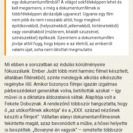
egy dokumentumfilmből? A világot sokféleképpen lehet és
kell megismerni, s még a dokumentumfilmek is
többféleképpen ábrázolják ugyanezt. Ugyanis egy film
nem jobb és nem rosszabb attól, hogy meglevő
építőkövekből, (helyszínekből, jellemekből, történetekből)
vagy csináltakból (műterem, kitalált szüzsével,
színészekkel) építkezik. Szerintem a dokumentumfilm
jövője attól függ, hogy képes-e az életről, az emberről
valami újat, soha nem látottat megmutatni.
Mi ebben a sorozatban az indulás körülményeire
fókuszálunk. Ember Judit több mint harminc filmet készített,
általában fillérekből, szinte mindegyik alkotás elkészülte
regénybe illő. Amikor bizonyos filmjei igazán izgalmas
párbeszédeket generáltak volna, betiltották azokat – így
művei is a diktatúra áldozataivá váltak. Alapítója volt a
Fekete Doboznak. A rendezőnő többször hangoztatta, hogy
ő „az utókorfilmek alkotója” és a „XXX. század nézőinek
készíti a filmjeit”. Vállaltan alanyi dokumentumfilmesnek
tekintette magát, azaz bevonódott a műbe, a hősei helyette
is beszéltek. „Bovaryné én vagyok" – ismételte többször