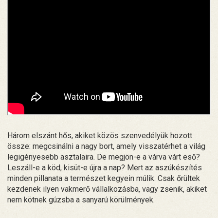
Három elszánt hős, akiket közös szenvedélyük hozott
össze: megcsinálni a nagy bort, amely visszatérhet a világ
legigényesebb asztalaira. De megjön-e a várva várt eső?
Leszáll-e a köd, kisüt-e újra a nap? Mert az aszúkészítés
minden pillanata a természet kegyein múlik. Csak őrültek
kezdenek ilyen vakmerő vállalkozásba, vagy zsenik, akiket
nem kötnek gúzsba a sanyarú körülmények.