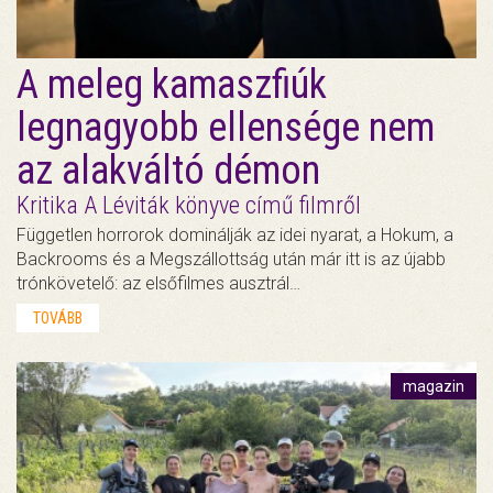
A meleg kamaszfiúk
legnagyobb ellensége nem
az alakváltó démon
Kritika A Léviták könyve című filmről
Független horrorok dominálják az idei nyarat, a Hokum, a
Backrooms és a Megszállottság után már itt is az újabb
trónkövetelő: az elsőfilmes ausztrál…
TOVÁBB
magazin