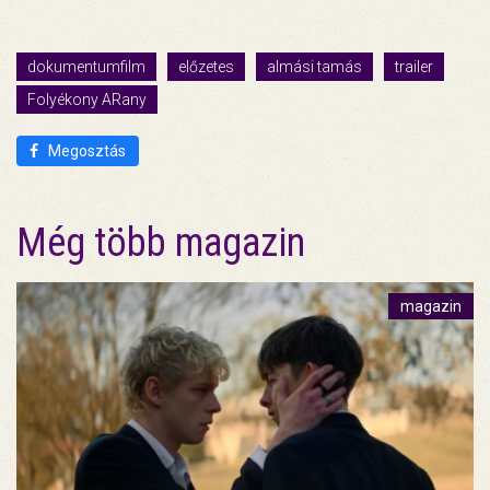
dokumentumfilm
előzetes
almási tamás
trailer
Folyékony ARany
Megosztás
Még több magazin
magazin