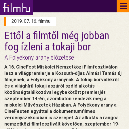
To
na
2019. 07. 16. filmhu
Ettől a filmtől még jobban
fog ízleni a tokaji bor
A Folyékony arany előzetese
A 16. CineFest Miskolci Nemzetközi Filmfesztiválon
lesz a világpremierje a Kossuth-díjas Almási Tamás új
filmjének, a Folyékony aranynak. A tokaji borvidékről
és a világhírű tokaji aszúról szóló alkotás
közönségtalálkozóval egybekötött premierjét
szeptember 14-én, szombaton rendezik meg a
miskolci Művészetek Házában. A Folyékony arany a
CineFesten egyúttal a dokumentumfilmes
versenyszekcióban is szerepel. Az alkotás a rangos
nemzetközi filmfesztivált követően, szeptember 19-