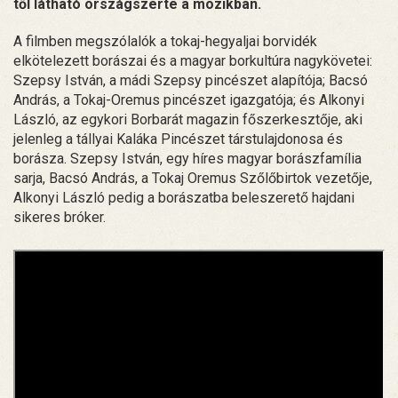
től látható országszerte a mozikban.
A filmben megszólalók a tokaj-hegyaljai borvidék
elkötelezett borászai és a magyar borkultúra nagykövetei:
Szepsy István, a mádi Szepsy pincészet alapítója; Bacsó
András, a Tokaj-Oremus pincészet igazgatója; és Alkonyi
László, az egykori Borbarát magazin főszerkesztője, aki
jelenleg a tállyai Kaláka Pincészet társtulajdonosa és
borásza. Szepsy István, egy híres magyar borászfamília
sarja, Bacsó András, a Tokaj Oremus Szőlőbirtok vezetője,
Alkonyi László pedig a borászatba beleszerető hajdani
sikeres bróker.