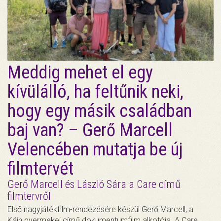
Meddig mehet el egy
kívülálló, ha feltűnik neki,
hogy egy másik családban
baj van? – Gerő Marcell
Velencében mutatja be új
filmtervét
Gerő Marcell és László Sára a Care című
filmtervről
Első nagyjátékfilm-rendezésére készül Gerő Marcell, a
Káin gyermekei című dokumentumfilm alkotója. A Care