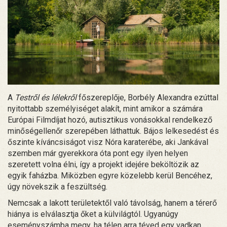
A
Testről és lélekről
főszereplője, Borbély Alexandra ezúttal
nyitottabb személyiséget alakít, mint amikor a számára
Európai Filmdíjat hozó, autisztikus vonásokkal rendelkező
minőségellenőr szerepében láthattuk. Bájos lelkesedést és
őszinte kíváncsiságot visz Nóra karaterébe, aki Jankával
szemben már gyerekkora óta pont egy ilyen helyen
szeretett volna élni, így a projekt idejére beköltözik az
egyik faházba. Miközben egyre közelebb kerül Bencéhez,
úgy növekszik a feszültség.
Nemcsak a lakott területektől való távolság, hanem a térerő
hiánya is elválasztja őket a külvilágtól. Ugyanúgy
eseményszámba megy, ha télen arra téved egy vadkan,