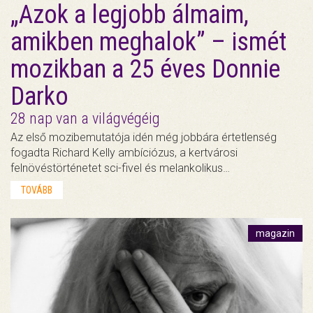
„Azok a legjobb álmaim,
amikben meghalok” – ismét
mozikban a 25 éves Donnie
Darko
28 nap van a világvégéig
Az első mozibemutatója idén még jobbára értetlenség
fogadta Richard Kelly ambíciózus, a kertvárosi
felnövéstörténetet sci-fivel és melankolikus…
TOVÁBB
magazin