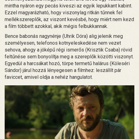
mintha nyáron egy pecás kiveszi az egyik lepukkant kabint.
Ezzel magyarázható, hogy viszonylag ritkán tűnnek fel
mellékszereplők, az viszont kevésbé, hogy miért nem kezd
a film többett azokkal, akik mégis felbukkannak.
Bence babonás nagynénje (Uhrik Dóra) alig jelenik meg
személyesen, telefonos kotnyeleskedése nem vezet
sehova, ahogy a jóképű régi ismerős (Krisztik Csaba) rövid
feltűnése sem bonyolítja meg a szereplők közötti viszonyt.
Egyedül a harcsákat hozó, törpe termetű halárus (Köleséri
Sándor) járul hozzá lényegesen a filmhez: leszállít pár
faviccet, amivel oldja a nehéz hangulatot.