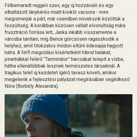
Félbemaradt reggeli szex, egy új hozzávaló és egy
elbaltázott lánykérés miatt kisikló vacsora - mire
megismerjük a párt, már csendben növekszik közöttük a
feszültség. A korábban közösen vállalt elvonultság mára
frusztráció forrása lett, Janka inkább visszamenne a
városba tanítani, míg Bence görcsösen ragaszkodik a
helyhez, amit titokzatos módon eltűnt édesapja hagyott
hátra. A férfi megoldási kísérletként hibrid halakat,
piranhákkal felérő “Terminátor” harcsákat telepít a vízbe,
hátha ellenállóbbak lesznek természetes társaiknál. A
tragikus telet új kezdetet ígérő tavasz követi, amikor
megjelenik a fejlesztési pályázat megírásában segédkező
Nóra (Borbély Alexandra).