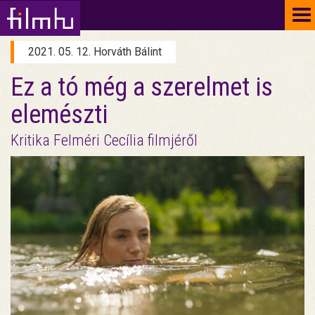
To
na
2021. 05. 12. Horváth Bálint
Ez a tó még a szerelmet is
elemészti
Kritika Felméri Cecília filmjéről