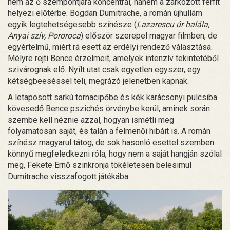
nem az ő szempontjára koncentrál, hanem a zárkózott férfit
helyezi előtérbe. Bogdan Dumitrache, a román újhullám
egyik legtehetségesebb színésze (
Lazarescu úr halála,
Anyai szív, Pororoca
) először szerepel magyar filmben, de
egyértelmű, miért rá esett az erdélyi rendező választása.
Mélyre rejti Bence érzelmeit, amelyek intenzív tekintetéből
szivárognak elő. Nyílt utat csak egyetlen egyszer, egy
kétségbeeséssel teli, megrázó jelenetben kapnak.
A letaposott sarkú tornacipőbe és kék karácsonyi pulcsiba
kövesedő Bence pszichés örvénybe kerül, aminek során
szembe kell néznie azzal, hogyan ismétli meg
folyamatosan saját, és talán a felmenői hibáit is. A román
színész magyarul tátog, de sok hasonló esettel szemben
könnyű megfeledkezni róla, hogy nem a saját hangján szólal
meg, Fekete Ernő szinkronja tökéletesen belesimul
Dumitrache visszafogott játékába.