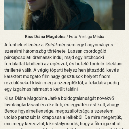
Kiss Diána Magdolna
/ Fotó: Vertigo Média
A fentiek ellenére a
Spirál
mégsem egy hagyományos
szerelmi háromszög története. Lassan csordogáló
párkapcsolati drámának indul, majd egy hitchcocki
fordulattal kibillenti az egészet, és befelé forduló lélektani
thrillerré válik. A végig tóparti helyszínen játszódó, kevés
karaktert mozgató film nagy gesztusok helyett finom
rezdüléseket kíván meg a szereplőktől, a feladatra pedig
egy izgalmas hármast sikerült találni.
Kiss Diána Magdolna Janka boldogtalanságát növekvő
távolságtartással érzékelteti, és együttérzést kelt, ahogy
Bence figyelmetlensége, megszállottsága a szerelem
utolsó parázsát is kitapossa a lelkéből. De mire megértjük,
min megy keresztül, kikristályosodik, hogy a film igazából