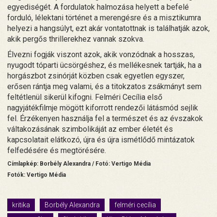
egyediségét. A fordulatok halmozása helyett a befelé
forduló, lélektani történet a merengésre és a misztikumra
helyezi a hangsúlyt, ezt akár vontatottnak is találhatják azok,
akik pergős thrillerekhez vannak szokva.
Élvezni fogják viszont azok, akik vonzódnak a hosszas,
nyugodt tóparti ücsörgéshez, és mellékesnek tartják, ha a
horgászbot zsinórját közben csak egyetlen egyszer,
erősen rántja meg valami, és a titokzatos zsákmányt sem
feltétlenül sikerül kifogni. Felméri Cecília első
nagyjátékfilmje mögött kiforrott rendezői látásmód sejlik
fel. Érzékenyen használja fel a természet és az évszakok
váltakozásának szimbolikáját az ember életét és
kapcsolatait elátkozó, újra és újra ismétlődő mintázatok
felfedésére és megtörésére.
Címlapkép: Borbély Alexandra / Fotó: Vertigo Média
Fotók: Vertigo Média
kritika
Borbély Alexandra
felméri cecília