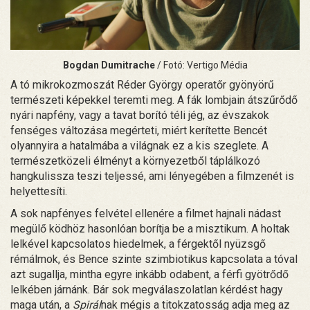
Bogdan Dumitrache
/ Fotó: Vertigo Média
A tó mikrokozmoszát Réder György operatőr gyönyörű
természeti képekkel teremti meg. A fák lombjain átszűrődő
nyári napfény, vagy a tavat borító téli jég, az évszakok
fenséges változása megérteti, miért kerítette Bencét
olyannyira a hatalmába a világnak ez a kis szeglete. A
természetközeli élményt a környezetből táplálkozó
hangkulissza teszi teljessé, ami lényegében a filmzenét is
helyettesíti.
A sok napfényes felvétel ellenére a filmet hajnali nádast
megülő ködhöz hasonlóan borítja be a misztikum. A holtak
lelkével kapcsolatos hiedelmek, a férgektől nyüzsgő
rémálmok, és Bence szinte szimbiotikus kapcsolata a tóval
azt sugallja, mintha egyre inkább odabent, a férfi gyötrődő
lelkében járnánk. Bár sok megválaszolatlan kérdést hagy
maga után, a
Spirál
nak mégis a titokzatosság adja meg az