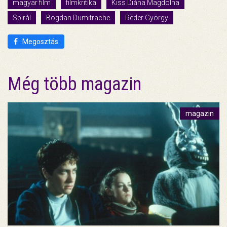
magyar film
filmkritika
Kiss Diána Magdolna
Spirál
Bogdan Dumitrache
Réder György
Megosztás
Még több magazin
magazin