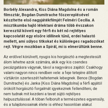
Borbély Alexandra, Kiss Diána Magdolna és a román
filmsztár, Bogdan Dumitrache főszereplésével
készítette első nagyjátékfilmjét Felméri Cecília. A
misztikumba hajló lélektani dráma több évszakon
keresztül követi egy férfi és két nő rejtélyes
kapcsolatát egy elsőre idillinek tűnő, erdei halastó
mellett, ami súlyos titkokat és különleges ragadozókat
rejt. Végre mozikban a Spirál, mi is elmerültünk benne.
Az erdővel körülvett, nyugis kis horgásztó a megtestesült
álom lehetne azok számára, akik egy kis csendes
pecázgatásra vágynak, távol a nagyváros zajától. Csakhogy
valami nagyon nincs rendben vele: a feje tetejére állított
víztükrön szerteszét haltetemek lebegnek. Bence (Bogdan
Dumitrache) és Janka (Kiss Diána Magdolna) a férfi apjától
örökölt horgásztó forgalmát igyekeznek fellendíteni, de
nem tudnak mit kezdeni a tavat sújtó rejtélyes
halpusztulással. A tóban felborult a természetes egyensúly,
és a tulajdonosainak élete is ehhez hasonlóan alakul.