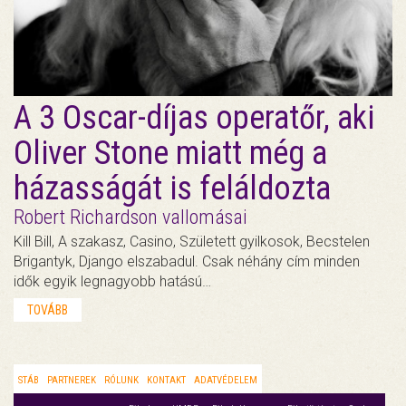
A 3 Oscar-díjas operatőr, aki
Oliver Stone miatt még a
házasságát is feláldozta
Robert Richardson vallomásai
Kill Bill, A szakasz, Casino, Született gyilkosok, Becstelen
Brigantyk, Django elszabadul. Csak néhány cím minden
idők egyik legnagyobb hatású…
TOVÁBB
STÁB
PARTNEREK
RÓLUNK
KONTAKT
ADATVÉDELEM