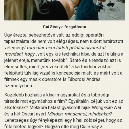
Cui Sissy a forgatáson
Úgy érezte, sebezhetővé vált, az eddigi operatőri
tapasztalata ide nem volt elégséges, nem tudott határozott
vélemén
yt formálni, nem tudott például olyanokat
mondani, hogy „
volt egy kis technikai hiba, de azt felülírja a
jelenet ereje, mehetünk tovább”. Bántó és a rendező azt is
elmesélték, miért „veszekedtek” a kartondobozokból
felépített túlvilág vizuális koncepciója miatt, és miért volt a
filmnek egy másik operatőre is Táborosi András
személyében.
Közelebb hozhatja a kínai magyarokat és a többségi
társadalmat egymáshoz a film? Egyáltalán, céljuk volt ez az
alkotóknak? Mekkora hatást gyakorolt rájuk Wong-Kar-Wai
és a hét Oscart nyert
Minden, mindenhol, mindenkor
?
Lehetséges úgy fényképezni egy kínai zöldséget, hogy az
félelmetes legyen? Hogyan élte meg Cui Sissy a