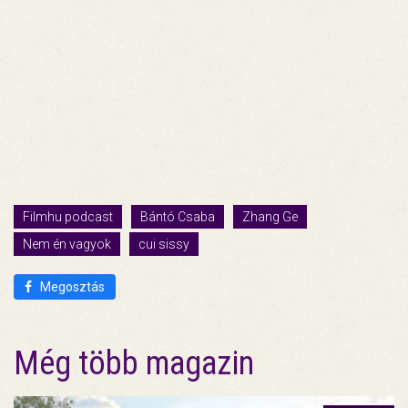
Filmhu podcast
Bántó Csaba
Zhang Ge
Nem én vagyok
cui sissy
Megosztás
Még több magazin