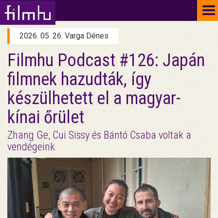
To
na
2026. 05. 26. Varga Dénes
Filmhu Podcast #126: Japán
filmnek hazudták, így
készülhetett el a magyar-
kínai őrület
Zhang Ge, Cui Sissy és Bántó Csaba voltak a
vendégeink