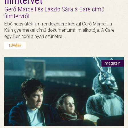
filmtervét
Gerő Marcell és László Sára a Care című
filmtervről
Első nagyjátékfilm-rendezésére készül Gerő Marcell, a
Káin gyermekei című dokumentumfilm alkotója. A Care
egy Berlinből a nyári szünetre…
TOVÁBB
magazin