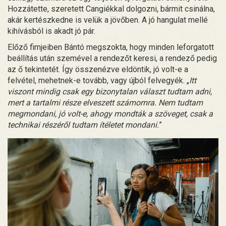
Hozzátette, szeretett Cangiékkal dolgozni, bármit csinálna,
akár kertészkedne is velük a jövőben. A jó hangulat mellé
kihívásból is akadt jó pár.
Előző fimjeiben Bántó megszokta, hogy minden leforgatott
beállítás után szemével a rendezőt keresi, a rendező pedig
az ő tekintetét. Így összenézve eldöntik, jó volt-e a
felvétel, mehetnek-e tovább, vagy újból felvegyék. „
Itt
viszont mindig csak egy bizonytalan választ tudtam adni,
mert a tartalmi része elveszett számomra. Nem tudtam
megmondani, jó volt-e, ahogy mondták a szöveget, csak a
technikai részéről tudtam ítéletet mondani.
”