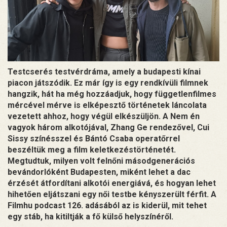
Testcserés testvérdráma, amely a budapesti kínai
piacon játszódik. Ez már így is egy rendkívüli filmnek
hangzik, hát ha még hozzáadjuk, hogy függetlenfilmes
mércével mérve is elképesztő történetek láncolata
vezetett ahhoz, hogy végül elkészüljön. A Nem én
vagyok három alkotójával, Zhang Ge rendezővel, Cui
Sissy színésszel és Bántó Csaba operatőrrel
beszéltük meg a film keletkezéstörténetét.
Megtudtuk, milyen volt felnőni másodgenerációs
bevándorlóként Budapesten, miként lehet a dac
érzését átfordítani alkotói energiává, és hogyan lehet
hihetően eljátszani egy női testbe kényszerült férfit. A
Filmhu podcast 126. adásából az is kiderül, mit tehet
egy stáb, ha kitiltják a fő külső helyszínéről.