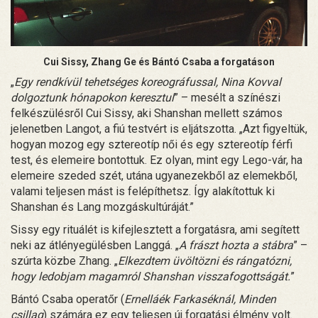
Cui Sissy, Zhang Ge és Bántó Csaba a forgatáson
„
Egy rendkívül tehetséges koreográfussal, Nina Kovval
dolgoztunk hónapokon keresztul
” – mesélt a színészi
felkészülésről Cui Sissy, aki Shanshan mellett számos
jelenetben Langot, a fiú testvért is eljátszotta. „Azt figyeltük,
hogyan mozog egy sztereotíp női és egy sztereotíp férfi
test, és elemeire bontottuk. Ez olyan, mint egy Lego-vár, ha
elemeire szeded szét, utána ugyanezekből az elemekből,
valami teljesen mást is felépíthetsz. Így alakítottuk ki
Shanshan és Lang mozgáskultúráját.”
Sissy egy rituálét is kifejlesztett a forgatásra, ami segített
neki az átlényegülésben Langgá. „
A frászt hozta a stábra
” –
szúrta közbe Zhang. „
Elkezdtem üvöltözni és rángatózni,
hogy ledobjam magamról Shanshan visszafogottságát.
”
Bántó Csaba operatőr (
Ernelláék Farkaséknál, Minden
csillag
) számára ez egy teljesen új forgatási élmény volt.