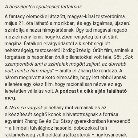
A beszélgetés spoilereket tartalmaz.
A fantasy elemekkel átszőtt, magyar-kínai testvérdráma
május 21. óta látható a mozikban, és egy izgalmas, újszerű
színfoltja a hazai filmgyártásnak. Úgy tud magával ragadó
moziélmény lenni, hogy közben rengeteg témát sűrít
magába: fiatalkori elvágyódástól a kisebbségi lét
nehézségeig, testcserétől ördögűzésig. Őrült film, aminek a
forgatása is hasonlóan őrült pillanatokkal volt tele. Sőt: „
Sok
szempontból ami a színfalak mögött zajlott, az durvább
volt, mint a film maga
” – árulta el Zhang Ge rendező. A
három meghívott alkotó elmesélte, hogy lett ebből annak
ellenére egy kész film, hogy racionálisan nézve ez egy
lehetetlen vállalás volt.
A podcast a cikk alján található
meg.
A
Nem én vagyok
jó néhány motívumának és az
elkészítését segítő konok elhivatottságnak a forrása
egyaránt Zhang Ge és Cui Sissy gyerekkorában keresendő
– a filmbéli túlvilághoz hasonló, dobozokkal teli
raktárhelyiség volt például a játszóteruk –, így kíváncsiak