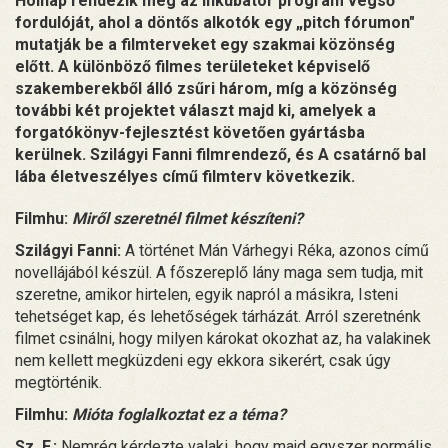
Holnap rendezik meg az Inkubátor program végső
fordulóját, ahol a döntős alkotók egy „pitch fórumon"
mutatják be a filmterveket egy szakmai közönség
előtt. A különböző filmes területeket képviselő
szakemberekből álló zsűri három, míg a közönség
további két projektet választ majd ki, amelyek a
forgatókönyv-fejlesztést követően gyártásba
kerülnek. Szilágyi Fanni filmrendező, és A csatárnő bal
lába életveszélyes című filmterv következik.
Filmhu:
Miről szeretnél filmet készíteni?
Szilágyi Fanni:
A történet Mán Várhegyi Réka, azonos című
novellájából készül. A főszereplő lány maga sem tudja, mit
szeretne, amikor hirtelen, egyik napról a másikra, Isteni
tehetséget kap, és lehetőségek tárházát. Arról szeretnénk
filmet csinálni, hogy milyen károkat okozhat az, ha valakinek
nem kellett megküzdeni egy ekkora sikerért, csak úgy
megtörténik.
Filmhu:
Mióta foglalkoztat ez a téma?
Sz. F.:
Nemrég kérdezte valaki, hogy majd egyszer normális