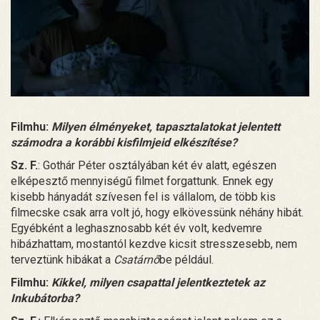
Filmhu:
Milyen élményeket, tapasztalatokat jelentett
számodra a korábbi kisfilmjeid elkészítése?
Sz. F.
: Gothár Péter osztályában két év alatt, egészen
elképesztő mennyiségű filmet forgattunk. Ennek egy
kisebb hányadát szívesen fel is vállalom, de több kis
filmecske csak arra volt jó, hogy elkövessünk néhány hibát.
Egyébként a leghasznosabb két év volt, kedvemre
hibázhattam, mostantól kezdve kicsit stresszesebb, nem
terveztünk hibákat a
Csatárnő
be például.
Filmhu:
Kikkel, milyen csapattal jelentkeztetek az
Inkubátorba?