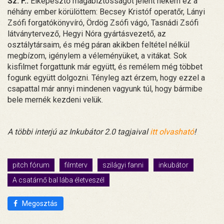
Sz. F.:
Elképesztő magabiztosságot jelent nekem ez a
néhány ember körülöttem: Becsey Kristóf operatőr, Lányi
Zsófi forgatókönyvíró, Ördög Zsófi vágó, Tasnádi Zsófi
látványtervező, Hegyi Nóra gyártásvezető, az
osztálytársaim, és még páran akikben feltétel nélkül
megbízom, igénylem a véleményüket, a vitákat. Sok
kisfilmet forgattunk már együtt, és remélem még többet
fogunk együtt dolgozni. Tényleg azt érzem, hogy ezzel a
csapattal már annyi mindenen vagyunk túl, hogy bármibe
bele mernék kezdeni velük.
A többi interjú az Inkubátor 2.0 tagjaival
itt olvasható
!
pitch fórum
filmterv
szilágyi fanni
inkubátor
A csatárnő bal lába életveszél
Megosztás