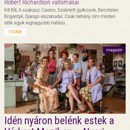
Robert Richardson vallomásai
Kill Bill, A szakasz, Casino, Született gyilkosok, Becstelen
Brigantyk, Django elszabadul. Csak néhány cím minden
idők egyik legnagyobb hatású…
TOVÁBB
magazin
Idén nyáron belénk estek a