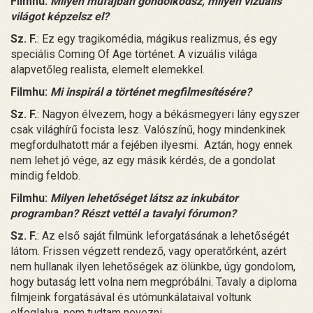
Filmhu:
Milyen műfajban gondolkodsz, milyen vizuális
világot képzelsz el?
Sz. F.
: Ez egy tragikomédia, mágikus realizmus, és egy
speciális Coming Of Age történet. A vizuális világa
alapvetőleg realista, elemelt elemekkel.
Filmhu:
Mi inspirál a történet megfilmesítésére?
Sz. F.
: Nagyon élvezem, hogy a békásmegyeri lány egyszer
csak világhírű focista lesz. Valószínű, hogy mindenkinek
megfordulhatott már a fejében ilyesmi. Aztán, hogy ennek
nem lehet jó vége, az egy másik kérdés, de a gondolat
mindig feldob.
Filmhu:
Milyen lehetőséget látsz az inkubátor
programban? Részt vettél a tavalyi fórumon?
Sz. F.
: Az első saját filmünk leforgatásának a lehetőségét
látom. Frissen végzett rendező, vagy operatőrként, azért
nem hullanak ilyen lehetőségek az ölünkbe, úgy gondolom,
hogy butaság lett volna nem megpróbálni. Tavaly a diploma
filmjeink forgatásával és utómunkálataival voltunk
elfoglalva, nem tudtam nevezni.