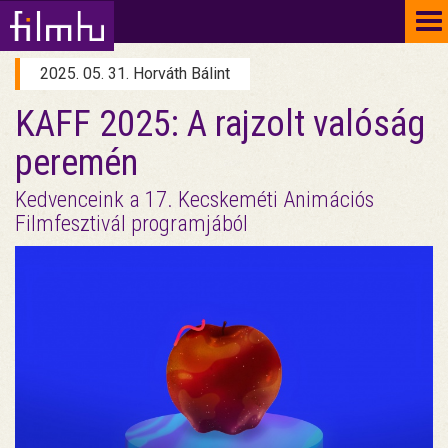
To
na
2025. 05. 31. Horváth Bálint
KAFF 2025: A rajzolt valóság
peremén
Kedvenceink a 17. Kecskeméti Animációs
Filmfesztivál programjából