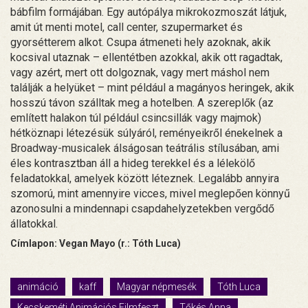
bábfilm formájában. Egy autópálya mikrokozmoszát látjuk,
amit út menti motel, call center, szupermarket és
gyorsétterem alkot. Csupa átmeneti hely azoknak, akik
kocsival utaznak – ellentétben azokkal, akik ott ragadtak,
vagy azért, mert ott dolgoznak, vagy mert máshol nem
találják a helyüket – mint például a magányos heringek, akik
hosszú távon szálltak meg a hotelben. A szereplők (az
említett halakon túl például csincsillák vagy majmok)
hétköznapi létezésük súlyáról, reményeikről énekelnek a
Broadway-musicalek álságosan teátrális stílusában, ami
éles kontrasztban áll a hideg terekkel és a lélekölő
feladatokkal, amelyek között léteznek. Legalább annyira
szomorú, mint amennyire vicces, mivel meglepően könnyű
azonosulni a mindennapi csapdahelyzetekben vergődő
állatokkal.
Címlapon: Vegan Mayo (r.: Tóth Luca)
animáció
kaff
Magyar népmesék
Tóth Luca
Kecskeméti Animációs Filmfeszt
Tőkés Anna