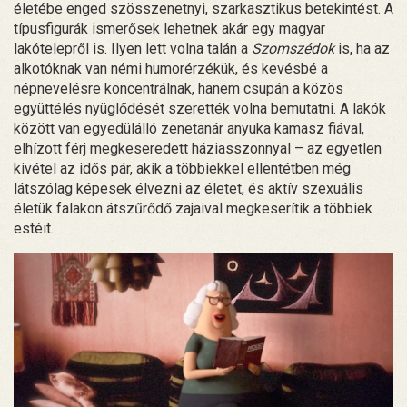
életébe enged szösszenetnyi, szarkasztikus betekintést. A
típusfigurák ismerősek lehetnek akár egy magyar
lakótelepről is. Ilyen lett volna talán a
Szomszédok
is, ha az
alkotóknak van némi humorérzékük, és kevésbé a
népnevelésre koncentrálnak, hanem csupán a közös
együttélés nyüglődését szerették volna bemutatni. A lakók
között van egyedülálló zenetanár anyuka kamasz fiával,
elhízott férj megkeseredett háziasszonnyal – az egyetlen
kivétel az idős pár, akik a többiekkel ellentétben még
látszólag képesek élvezni az életet, és aktív szexuális
életük falakon átszűrődő zajaival megkeserítik a többiek
estéit.