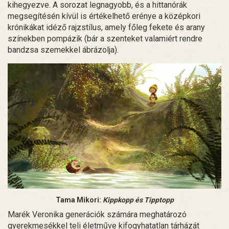
kihegyezve. A sorozat legnagyobb, és a hittanórák
megsegítésén kívül is értékelhető erénye a középkori
krónikákat idéző rajzstílus, amely főleg fekete és arany
színekben pompázik (bár a szenteket valamiért rendre
bandzsa szemekkel ábrázolja).
Tama Mikori:
Kippkopp és Tipptopp
Marék Veronika generációk számára meghatározó
gyerekmesékkel teli életműve kifogyhatatlan tárházát