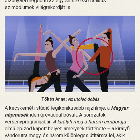
bizonyára megdönti az egy snittre eső fallikus
szimbólumok világrekordját is.
Tőkés Anna:
Az utolsó dobás
A kecskeméti stúdió legikonikusabb rajzfilmje, a
Magyar
népmesék
idén új évaddal bővült. A sorozatok
versenyprogramjában
A királyfi meg a három cimborája
című epizód kapott helyet, amelynek története – a királyfi
vándorútra megy, és három különleges útitársra lel, akik