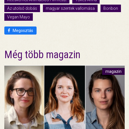
Az utolsó dobás
magyar szentek vallomása
Boribon
Vegan Mayo
Megosztás
Még több magazin
magazin