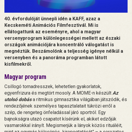
40. évfordulóját ünnepli idén a KAFF, azaz a
Kecskeméti Animációs Filmfesztivál. Mi is
ellátogattunk az eseményre, ahol a magyar
versenyprogram különlegességei mellett az északi
országok animációjára koncentráló válogatást is
megnéztük. Beszámolónk a teljesség igénye nélkül a
versenyben és a panoráma programban látott
kisfilmekről.
Magyar program
Csillogó tornadresszek, lehetetlen gyakorlatok,
egyenfrizura és megtört mosoly. A MOME-n készült
Az
utolsó dobás
a ritmikus gimnasztika világában játszódik, és
rendezőjének személyes tapasztalatait tükrözi erről a
szép, de rengeteg önfeladással járó sportról. Egy
bajnokságra utazó csapatot kísérünk el, akiket edzőjük
vasmarokkal irányít. Megismerjük a lányok közös rituáléit,
mint az egymás kölcsönös „kiropogtatását” – a sorozatos