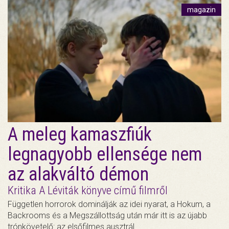
magazin
A meleg kamaszfiúk
legnagyobb ellensége nem
az alakváltó démon
Kritika A Léviták könyve című filmről
Független horrorok dominálják az idei nyarat, a Hokum, a
Backrooms és a Megszállottság után már itt is az újabb
trónkövetelő: az elsőfilmes ausztrál…