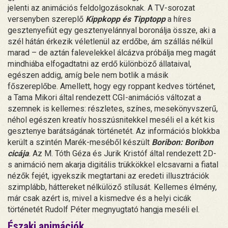
jelenti az animációs feldolgozásoknak. A TV-sorozat
versenyben szereplő
Kippkopp és Tipptopp
a híres
gesztenyefiút egy gesztenyelánnyal boronálja össze, aki a
szél hátán érkezik véletlenül az erdőbe, ám szállás nélkül
marad – de aztán falevelekkel álcázva próbálja meg magát
mindhiába elfogadtatni az erdő különböző állataival,
egészen addig, amíg bele nem botlik a másik
főszereplőbe. Amellett, hogy egy roppant kedves történet,
a Tama Mikori által rendezett CGI-animációs változat a
szemnek is kellemes: részletes, színes, mesekönyvszerű,
néhol egészen kreatív hosszúsnitekkel meséli el a két kis
gesztenye barátságának történetét. Az információs blokkba
került a szintén Marék-meséből készült
Boribon: Boribon
cicája
. Az M. Tóth Géza és Jurik Kristóf által rendezett 2D-
s animáció nem akarja digitális trükkökkel elcsavarni a fiatal
nézők fejét, igyekszik megtartani az eredeti illusztrációk
szimplább, háttereket nélkülöző stílusát. Kellemes élmény,
már csak azért is, mivel a kismedve és a helyi cicák
történetét Rudolf Péter megnyugtató hangja meséli el.
Északi animációk