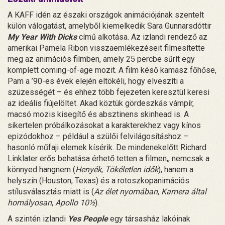
A KAFF idén az északi országok animációjának szentelt
külön válogatást, amelyből kiemelkedik Sara Gunnarsdóttir
My Year With Dicks
című alkotása. Az izlandi rendező az
amerikai Pamela Ribon visszaemlékezéseit filmesítette
meg az animációs filmben, amely 25 percbe sűrít egy
komplett coming-of-age mozit. A film késő kamasz főhőse,
Pam a ’90-es évek elején eltökéli, hogy elveszíti a
szüzességét – és ehhez több fejezeten keresztül keresi
az ideális fiújelöltet. Akad köztük gördeszkás vámpír,
macsó mozis kisegítő és absztinens skinhead is. A
sikertelen próbálkozásokat a karakterekhez vagy kínos
epizódokhoz – például a szülői felvilágosításhoz –
hasonló műfaji elemek kísérik. De mindenekelőtt Richard
Linklater erős behatása érhető tetten a filmen,, nemcsak a
könnyed hangnem (
Henyék
,
Tökéletlen idők
), hanem a
helyszín (Houston, Texas) és a rotoszkopanimációs
stílusválasztás miatt is (
Az élet nyomában
,
Kamera által
homályosan
,
Apollo 10½
).
A szintén izlandi
Yes People
egy társasház lakóinak