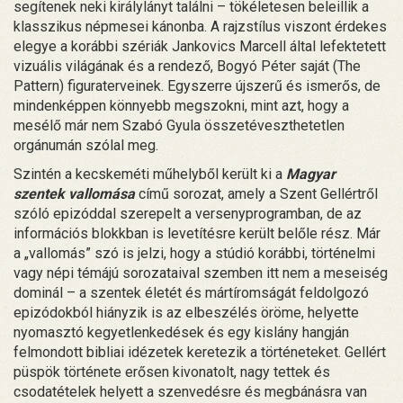
segítenek neki királylányt találni – tökéletesen beleillik a
klasszikus népmesei kánonba. A rajzstílus viszont érdekes
elegye a korábbi szériák Jankovics Marcell által lefektetett
vizuális világának és a rendező, Bogyó Péter saját (The
Pattern) figuraterveinek. Egyszerre újszerű és ismerős, de
mindenképpen könnyebb megszokni, mint azt, hogy a
mesélő már nem Szabó Gyula összetéveszthetetlen
orgánumán szólal meg.
Szintén a kecskeméti műhelyből került ki a
Magyar
szentek vallomása
című sorozat, amely a Szent Gellértről
szóló epizóddal szerepelt a versenyprogramban, de az
információs blokkban is levetítésre került belőle rész. Már
a „vallomás” szó is jelzi, hogy a stúdió korábbi, történelmi
vagy népi témájú sorozataival szemben itt nem a meseiség
dominál – a szentek életét és mártíromságát feldolgozó
epizódokból hiányzik is az elbeszélés öröme, helyette
nyomasztó kegyetlenkedések és egy kislány hangján
felmondott bibliai idézetek keretezik a történeteket. Gellért
püspök története erősen kivonatolt, nagy tettek és
csodatételek helyett a szenvedésre és megbánásra van