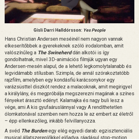
Gísli Darri Halldórsson:
Yes People
Hans Christian Andersen meséinél nem nagyon vannak
elkeserítőbbek a gyerekeknek szóló irodalomban, amit
valószínűleg a
The Swineherd
dán alkotói is így
gondolhatnak, mivel 3D-animációs filmjük ugyan egy
Andersen-mesén alapul, de a lehető legkomolytalanabb és
legvidámabb stílusban. Szimpla, de annál szórakoztatóbb
rajzfilm, amelyben egy kondásfiú karácsonykor egy
varázsüsttel diszkót rendez a malacoknak, amit megirigyel
a királylány, és megpróbálja megszerezni magának a színes
fényeket árasztó edényt. Kalamajka és nagy buli lesz a
vége, ami A kis gyufaáruslánnyal vagy A rendíthetetlen
ólomkatonával szemben nem hozza le az embert az életről
– épp ellenkezőleg, inkább felvillanyozza.
A svéd
The Burden
egy elég egyedi darab: egzisztenciális
musical állatszereplőkkel előadva, ráadásul stop-motion