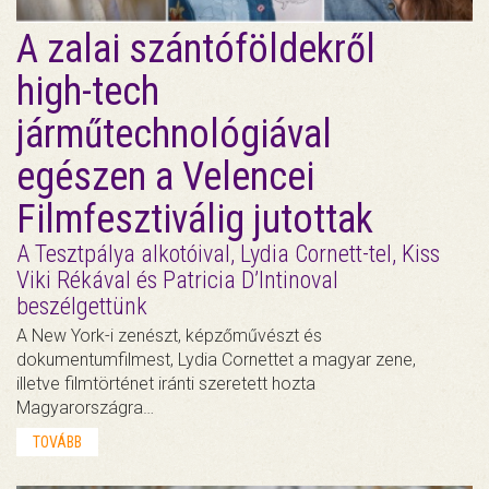
A zalai szántóföldekről
high-tech
járműtechnológiával
egészen a Velencei
Filmfesztiválig jutottak
A Tesztpálya alkotóival, Lydia Cornett-tel, Kiss
Viki Rékával és Patricia D’Intinoval
beszélgettünk
A New York-i zenészt, képzőművészt és
dokumentumfilmest, Lydia Cornettet a magyar zene,
illetve filmtörténet iránti szeretett hozta
Magyarországra…
TOVÁBB