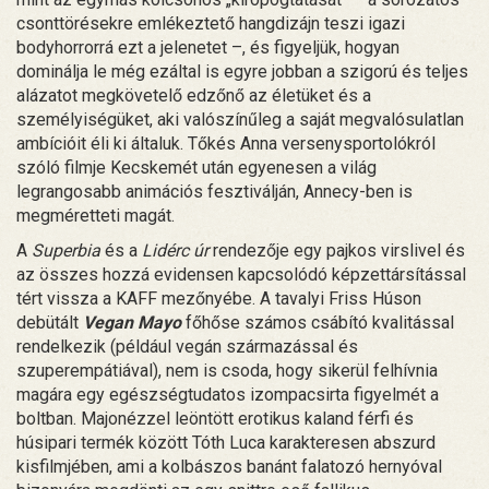
csonttörésekre emlékeztető hangdizájn teszi igazi
bodyhorrorrá ezt a jelenetet –, és figyeljük, hogyan
dominálja le még ezáltal is egyre jobban a szigorú és teljes
alázatot megkövetelő edzőnő az életüket és a
személyiségüket, aki valószínűleg a saját megvalósulatlan
ambícióit éli ki általuk. Tőkés Anna versenysportolókról
szóló filmje Kecskemét után egyenesen a világ
legrangosabb animációs fesztiválján, Annecy-ben is
megméretteti magát.
A
Superbia
és a
Lidérc úr
rendezője egy pajkos virslivel és
az összes hozzá evidensen kapcsolódó képzettársítással
tért vissza a KAFF mezőnyébe. A tavalyi Friss Húson
debütált
Vegan Mayo
főhőse számos csábító kvalitással
rendelkezik (például vegán származással és
szuperempátiával), nem is csoda, hogy sikerül felhívnia
magára egy egészségtudatos izompacsirta figyelmét a
boltban. Majonézzel leöntött erotikus kaland férfi és
húsipari termék között Tóth Luca karakteresen abszurd
kisfilmjében, ami a kolbászos banánt falatozó hernyóval