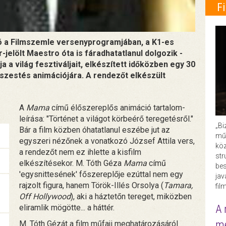
F
tó a Filmszemle versenyprogramjában, a K1-es
jelölt Maestro óta is fáradhatatlanul dolgozik -
ja a világ fesztiváljait, elkészített időközben egy 30
szestés animációjára. A rendezőt elkészült
A
Mama
című élőszereplős animáció tartalom-
leírása: "Történet a világot körbeérő teregetésről."
„Bi
Bár a film közben óhatatlanul eszébe jut az
műk
egyszeri nézőnek a vonatkozó József Attila vers,
köz
a rendezőt nem ez ihlette a kisfilm
str
elkészítésekor. M. Tóth Géza
Mama
című
bes
'egysnittesének' főszereplője ezúttal nem egy
ja
rajzolt figura, hanem Török-Illés Orsolya (
Tamara,
fil
Off Hollywood
), aki a háztetőn tereget, miközben
eliramlik mögötte... a háttér.
A 
me
M. Tóth Gézát a film műfaji meghatározásáról