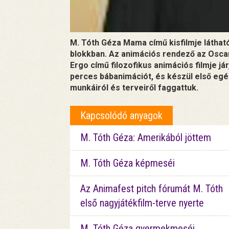
M. Tóth Géza Mama című kisfilmje látha
blokkban. Az animációs rendező az Oscar-
Ergo című filozofikus animációs filmje jár
perces bábanimációt, és készül első egé
munkáiról és terveiről faggattuk.
Kapcsolódó anyagok
M. Tóth Géza: Amerikából jöttem
M. Tóth Géza képmeséi
Az Animafest pitch fórumát M. Tóth
első nagyjátékfilm-terve nyerte
M. Tóth Géza gyermekmeséi