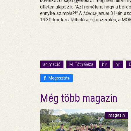
következő 'saját gyerekről' még nem akart n
ötleten alapszik. "Azt remélem, hogy a befo
ennyire szimpla?!" A
Mama
január 31-én sz
19:30-kor lesz látható a Filmszemlén, a MO
animáció
M. Tóth Géza
hír
hir
Megosztás
Még több magazin
magazin