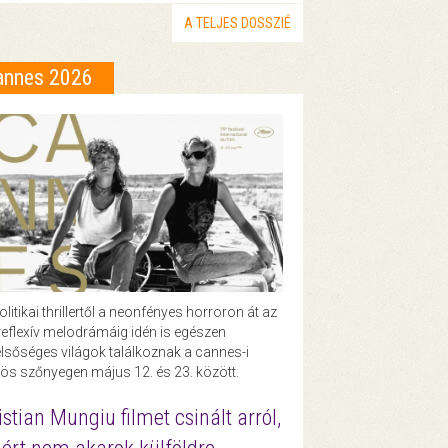
A TELJES DOSSZIÉ
annes 2026
olitikai thrillertől a neonfényes horroron át az
eflexív melodrámáig idén is egészen
lsőséges világok találkoznak a cannes-i
ös szőnyegen május 12. és 23. között.
istian Mungiu filmet csinált arról,