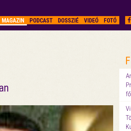
MAGAZIN
PODCAST
DOSSZIÉ
VIDEÓ
FOTÓ
F
A
P
an
fő
Vi
Tö
K