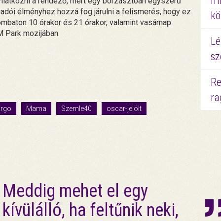
mi
yilatkozni a rendező, mert egy borzasztóan egyszerű
gadói élményhez hozzá fog járulni a felismerés, hogy ez
kö
ombaton 10 órakor és 21 órakor, valamint vasárnap
M Park mozijában.
Lé
sz
Re
ra
Ergo
Mama
Szemle40
oscar-jelölt
Meddig mehet el egy
kívülálló, ha feltűnik neki,