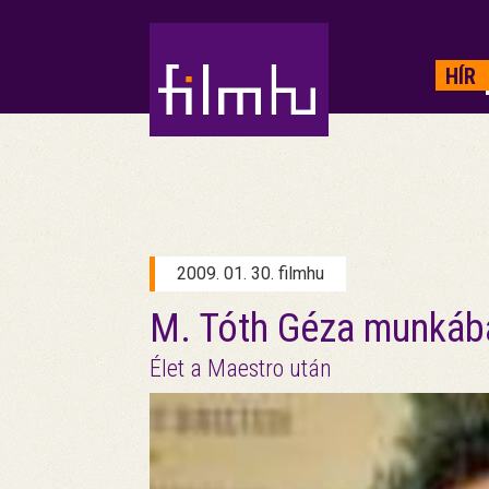
HIRDETÉS
HÍR
2009. 01. 30. filmhu
M. Tóth Géza munkáb
Élet a Maestro után