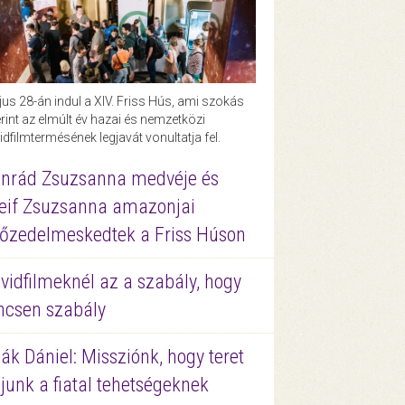
us 28-án indul a XIV. Friss Hús, ami szokás
rint az elmúlt év hazai és nemzetközi
idfilmtermésének legjavát vonultatja fel.
nrád Zsuzsanna medvéje és
eif Zsuzsanna amazonjai
őzedelmeskedtek a Friss Húson
vidfilmeknél az a szabály, hogy
ncsen szabály
ák Dániel: Missziónk, hogy teret
junk a fiatal tehetségeknek