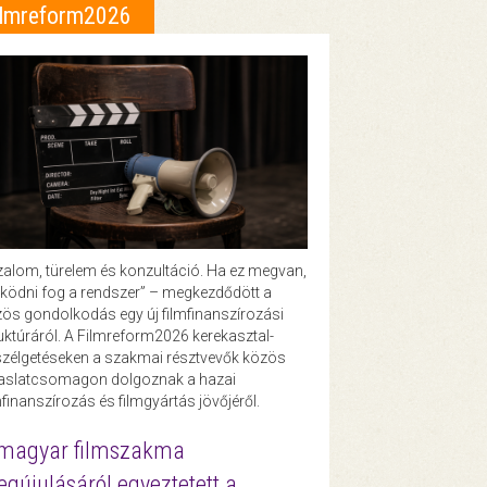
ilmreform2026
zalom, türelem és konzultáció. Ha ez megvan,
ödni fog a rendszer” – megkezdődött a
ös gondolkodás egy új filmfinanszírozási
uktúráról. A Filmreform2026 kerekasztal-
zélgetéseken a szakmai résztvevők közös
vaslatcsomagon dolgoznak a hazai
mfinanszírozás és filmgyártás jövőjéről.
magyar filmszakma
gújulásáról egyeztetett a