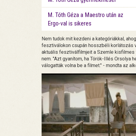
M. Tóth Géza a Maestro után az
Ergo-val is sikeres
Nem tudok mit kezdeni a kategóriákkal, aho
fesztiválokon csupán hosszbéli korlátozás v
aktuális fesztiválfilmjeit a Szemle kisfilmes
nem. "Azt gyanítom, ha Török-Illés Orsolya he
válogatták volna be a filmet." - mondta az alk