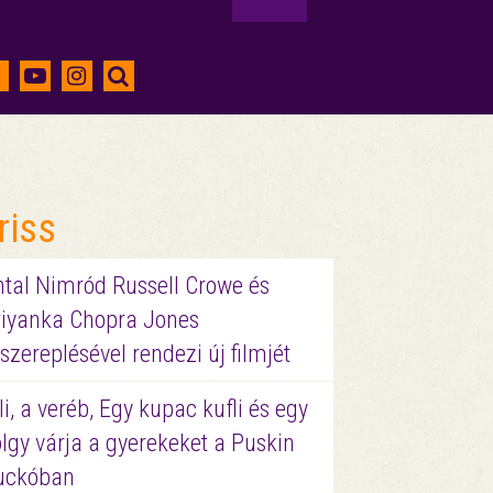
riss
ntal Nimród Russell Crowe és
riyanka Chopra Jones
szereplésével rendezi új filmjét
li, a veréb, Egy kupac kufli és egy
lgy várja a gyerekeket a Puskin
uckóban