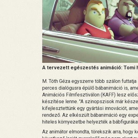
A tervezett egészestés animáció: Tomi 
M. Tóth Géza egyszerre több szálon futtatja
perces dialógusra épülő bábanimáció is, a
Animációs Filmfesztiválon (KAFF) lesz elősz
készítése lenne. "A szinopszisok már késze
kifejlesztettünk egy gyártási innovációt, a
rendező. Az elkészült bábanimáció egy experi
hiteles környezetbe helyezték a bábfigurákat,
Az animátor elmondta, törekszik arra, hogy 