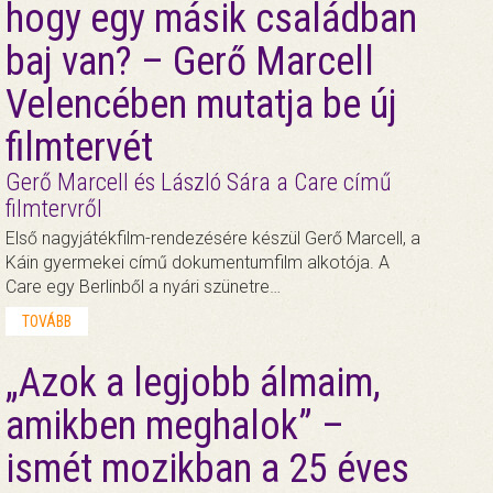
hogy egy másik családban
baj van? – Gerő Marcell
Velencében mutatja be új
filmtervét
Gerő Marcell és László Sára a Care című
filmtervről
Első nagyjátékfilm-rendezésére készül Gerő Marcell, a
Káin gyermekei című dokumentumfilm alkotója. A
Care egy Berlinből a nyári szünetre…
TOVÁBB
„Azok a legjobb álmaim,
amikben meghalok” –
ismét mozikban a 25 éves