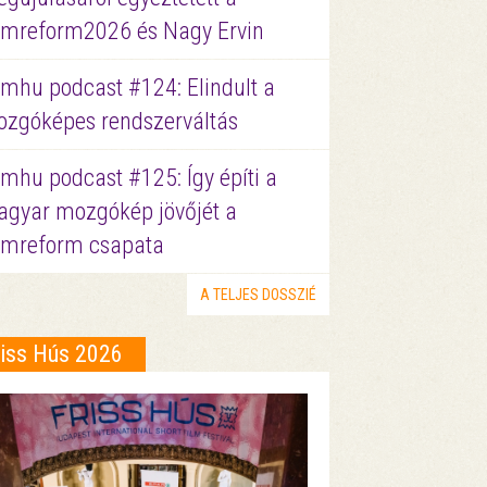
lmreform2026 és Nagy Ervin
lmhu podcast #124: Elindult a
zgóképes rendszerváltás
lmhu podcast #125: Így építi a
gyar mozgókép jövőjét a
lmreform csapata
A TELJES DOSSZIÉ
riss Hús 2026