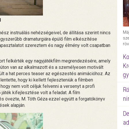
l
Máj
sz instruálás nehézségeivel, de állítása szerint nincs
sze
y egyszerűbb dramaturgiára épülő film elkészítése
röv
tapasztalatot szereztem és nagy élmény volt csapatban
Ko
ort felkérték egy nagyjátékfilm megrendezésére, amely
Kr
élúton van az alkalmazott és a személyesen motivált
zült a hat perces teaser az egészestés animációhoz. Az
gy
entette, hogy ki kellett fejleszteniük a filmben
hogy nem volt céljuk felvenni a versenyt a profi
Rö
 játék kifejlesztése volt a feladat. A film
ni
s övezte, M. Tóth Géza ezzel együtt a forgatókönyv
zések alapján.
De
ad