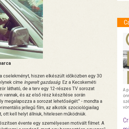
C
harca
 a cselekményt, hiszen elkészült időközben egy 30
melynek címe
Ingerelt gazdaság
. Ez a Kecskeméti
ör látható, de a terv egy 12-részes TV sorozat
A p
n vannak, és az első rész készítése során
önr
mely megalapozza a sorozat lehetőségét." - mondta a
szé
vör
mentális jellegű film, az alkotók szociológiailag
 ott kell helyt állniuk, hitelesen működniük.
Cr
készítsen évente egy személyesen motivált filmet. A