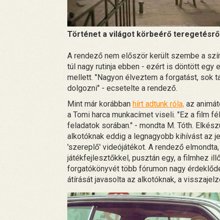
Történet a világot körbeérő teregetésrő
A rendező nem először került szembe a színé
túl nagy rutinja ebben - ezért is döntött eg
mellett. "Nagyon élveztem a forgatást, sok 
dolgozni" - ecsetelte a rendező.
Mint már korábban
hírt adtunk róla,
az animát
a Tomi harca munkacímet viseli. "Ez a film f
feladatok sorában." - mondta M. Tóth. Elkés
alkotóknak eddig a legnagyobb kihívást az jel
'szereplő' videójátékot. A rendező elmondta, 
játékfejlesztőkkel, pusztán egy, a filmhez illő
forgatókönyvét több fórumon nagy érdeklődé
átírását javasolta az alkotóknak, a visszajel