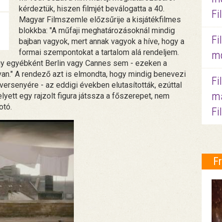
kérdeztük, hiszen filmjét beválogatta a 40.
Fi
Magyar Filmszemle előzsűrije a kisjátékfilmes
blokkba: "A műfaji meghatározásoknál mindig
Fi
bajban vagyok, mert annak vagyok a híve, hogy a
formai szempontokat a tartalom alá rendeljem.
mo
gy egyébként Berlin vagy Cannes sem - ezeken a
an." A rendező azt is elmondta, hogy mindig benevezi
Fi
 versenyére - az eddigi években elutasították, ezúttal
ma
lyett egy rajzolt figura játssza a főszerepet, nem
otó.
Fi
F