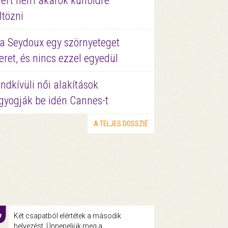
ért nem akarok külföldre
ltözni
a Seydoux egy szörnyeteget
eret, és nincs ezzel egyedül
ndkívüli női alakítások
gyogják be idén Cannes-t
A TELJES DOSSZIÉ
Két csapatból elértétek a második
helyezést. Ünnepeljük meg a