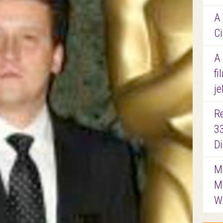
A 
Ci
A
fi
je
R
3
D
Me
M
W