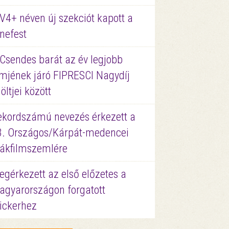
V4+ néven új szekciót kapott a
nefest
 Csendes barát az év legjobb
lmjének járó FIPRESCI Nagydíj
löltjei között
ekordszámú nevezés érkezett a
3. Országos/Kárpát-medencei
iákfilmszemlére
gérkezett az első előzetes a
agyarországon forgatott
ickerhez