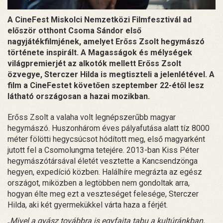
A CineFest Miskolci Nemzetközi Filmfesztivál ad
először otthont Csoma Sándor első
nagyjátékfilmjének, amelyet Erőss Zsolt hegymászó
története inspirált. A Magasságok és mélységek
világpremierjét az alkotók mellett Erőss Zsolt
özvegye, Sterczer Hilda is megtiszteli a jelenlétével. A
film a CineFestet követően szeptember 22-étől lesz
látható országosan a hazai mozikban.
Erőss Zsolt a valaha volt legnépszerűbb magyar
hegymászó. Huszonhárom éves pályafutása alatt tíz 8000
méter fölötti hegycsúcsot hódított meg, első magyarként
jutott fel a Csomolungma tetejére. 2013-ban Kiss Péter
hegymászótársával életét vesztette a Kancsendzönga
hegyen, expedíció közben. Halálhíre megrázta az egész
országot, miközben a legtöbben nem gondoltak arra,
hogyan élte meg ezt a veszteséget felesége, Sterczer
Hilda, aki két gyermekükkel várta haza a férjét.
„
Mivel a gyász továbbra is egyfajta tabu a kultúránkban,