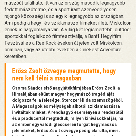
mászóút található, itt van az ország második legnagyobb
fedett mászóterme, és a sport iránt szenvedélyesen
rajongó közösség is az egyik legnagyobb az országban.
Ami pedig a hegy- és sziklamászó filmeket illeti, Miskolcon
ennek is hagyománya van. A világ két legismertebb, outdoor
sportokkal foglalkozó filmfesztiválja, a Banff Hegyifilm
Fesztivál és a ReelRock éveken át jelen volt Miskolcon,
önállóan, vagy az utóbbi években a CineFest Adventure
keretében.
Erőss Zsolt özvegye megmutatta, hogy
nem kell félni a magasban
Csoma Sándor első nagyjátékfilmjében Erőss Zsolt, a
Himalájában eltűnt magyar hegymászó tragédiáját
dolgozza fel a felesége, Sterczer Hilda szemszögéből.
A Magasságok és mélységek alkotói sziklamászásra
invitáltak minket. A rendhagyó eseményen a rendezőtől
és a producertől megtudtuk, milyen kihívásokkal jár, ha
az ember egy valódi gleccseren forgat hegymászós
jeleneteket, Erőss Zsolt özvegye pedig elárulta, miért