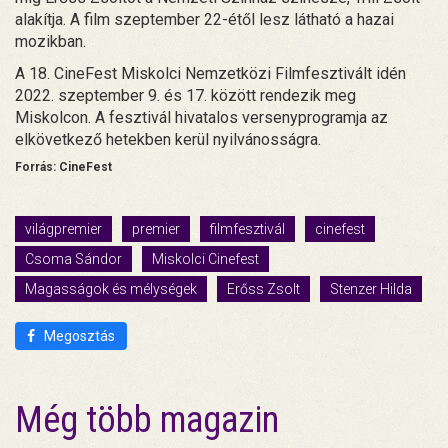
alakítja. A film szeptember 22-étől lesz látható a hazai
mozikban.
A 18. CineFest Miskolci Nemzetközi Filmfesztivált idén
2022. szeptember 9. és 17. között rendezik meg
Miskolcon. A fesztivál hivatalos versenyprogramja az
elkövetkező hetekben kerül nyilvánosságra.
Forrás: CineFest
világpremier
premier
filmfesztivál
cinefest
Csoma Sándor
Miskolci Cinefest
Magasságok és mélységek
Erőss Zsolt
Stenzer Hilda
Megosztás
Még több magazin