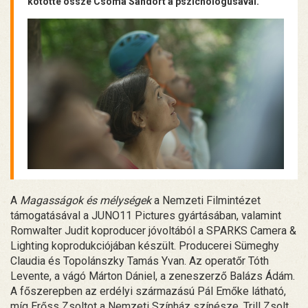
kötötte össze Csoma Sándort a pszichológusával.
A
Magasságok és mélységek
a Nemzeti Filmintézet
támogatásával a JUNO11 Pictures gyártásában, valamint
Romwalter Judit koproducer jóvoltából a SPARKS Camera &
Lighting koprodukciójában készült. Producerei Sümeghy
Claudia és Topolánszky Tamás Yvan. Az operatőr Tóth
Levente, a vágó Márton Dániel, a zeneszerző Balázs Ádám.
A főszerepben az erdélyi származású Pál Emőke látható,
míg Erőss Zsoltot a Nemzeti Színház színésze, Trill Zsolt