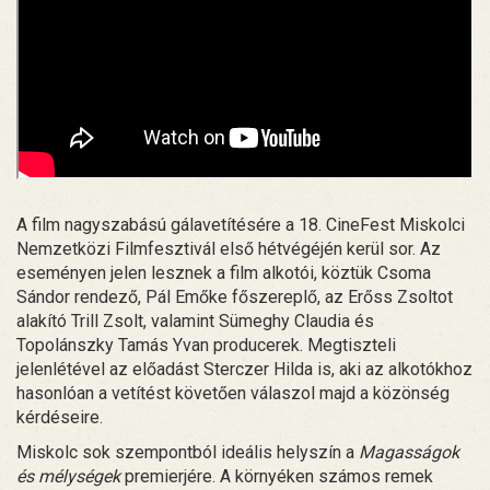
A film nagyszabású gálavetítésére a 18. CineFest Miskolci
Nemzetközi Filmfesztivál első hétvégéjén kerül sor. Az
eseményen jelen lesznek a film alkotói, köztük Csoma
Sándor rendező, Pál Emőke főszereplő, az Erőss Zsoltot
alakító Trill Zsolt, valamint Sümeghy Claudia és
Topolánszky Tamás Yvan producerek. Megtiszteli
jelenlétével az előadást Sterczer Hilda is, aki az alkotókhoz
hasonlóan a vetítést követően válaszol majd a közönség
kérdéseire.
Miskolc sok szempontból ideális helyszín a
Magasságok
és mélységek
premierjére. A környéken számos remek