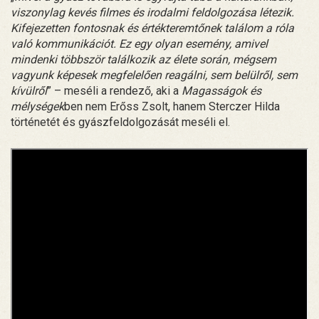
viszonylag kevés filmes és irodalmi feldolgozása létezik.
Kifejezetten fontosnak és értékteremtőnek találom a róla
való kommunikációt. Ez egy olyan esemény, amivel
mindenki többször találkozik az élete során, mégsem
vagyunk képesek megfelelően reagálni, sem belülről, sem
kívülről
” – meséli a rendező, aki a
Magasságok és
mélységek
ben nem Erőss Zsolt, hanem Sterczer Hilda
történetét és gyászfeldolgozását meséli el.