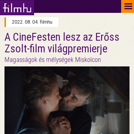
To
na
2022. 08. 04. filmhu
A CineFesten lesz az Erőss
Zsolt-film világpremierje
Magasságok és mélységek Miskolcon