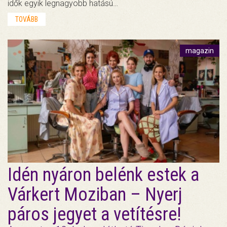
idők egyik legnagyobb hatású…
TOVÁBB
magazin
Idén nyáron belénk estek a
Várkert Moziban – Nyerj
páros jegyet a vetítésre!