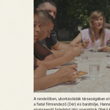
A rendelőben, uborkásládák társaságában el
a fiatal filmrendező (Dér) és barátnője, Ha
elvégzendő feladatot látó operatőrük (Baki