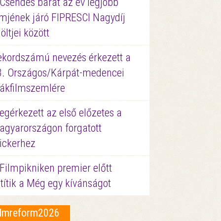
 Csendes barát az év legjobb
lmjének járó FIPRESCI Nagydíj
löltjei között
ekordszámú nevezés érkezett a
3. Országos/Kárpát-medencei
iákfilmszemlére
gérkezett az első előzetes a
agyarországon forgatott
ickerhez
Filmpikniken premier előtt
títik a Még egy kívánságot
ilmreform2026