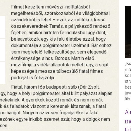
Filmet készíteni művészi indíttatásból,
megélhetésből, szórakozásból és világjobbítási
szándékból is lehet – ezek az indítékok kissé
összekeverednek Tamás, a pályakezdő rendező
fejében, amikor hirtelen felindulásból úgy dönt,
beleavatkozik egy kis falu életébe azzal, hogy
dokumentálja a polgármester üzelmeit. Bár ehhez
sem megfelelő felkészültsége, sem elegendő
érzékenysége sincs. Boross Martin első
„Bi
mozifilmje a vidéki állapotok mellett egy, a saját
műk
képességeit messze túlbecsülő fiatal filmes
köz
portréját is felrajzolja.
str
Fiatal, három fős budapesti stáb (Dér Zsolt,
bes
ja
, hogy a helyi polgármester által kiírt pályázat alapján
fil
gyerekeknek. A gyerekek között romák és nem romák
 és feladatok viszont sikeresnek látszanak, a fiatal
A 
zös hangot. Nagyon szívesen fogadja őket a falu
dezőnek egyre inkább szemet szúr, hogy a dolgok nem
me
sen.
Fi