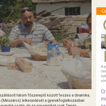
C
A p
önr
szé
vör
Cr
szállásolt három főszereplő között feszes a dinamika,
mi
nna (Mészáros) lelkesedését a gyerekfoglalkozásban
) kevésbé osztja, de az egységüket csak Tamás