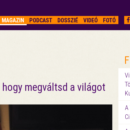
MAGAZIN
PODCAST
DOSSZIÉ
VIDEÓ
FOTÓ
F
Vi
Tö
 hogy megváltsd a világot
K
A 
Ci