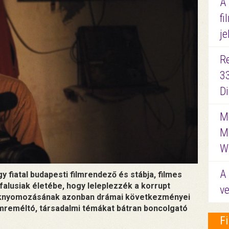
A
fi
je
R
3
D
Me
M
W
A 
 fiatal budapesti filmrendező és stábja, filmes
falusiak életébe, hogy leleplezzék a korrupt
ve
oknyomozásának azonban drámai következményei
emreméltó, társadalmi témákat bátran boncolgató
F