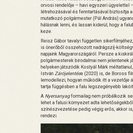
orvosi rendelője – havi egyszeri ügyelettel
létrehozásával és fenntartásával biztosítja 
mutatkozó polgármester (Pál András) ugyanak
hálásnak lenni, és lassan kiderül, hogy a fal
keze.
Reisz Gábor tavalyi független sikerfilmjéhez,
is önerőből összehozott nadrágszíj-költség
napjaink Magyarországáról. Persze a kiskirál
polgármesterek birodalmai nem jelentenek j
helyeken játszódik Kostyál Márk méltatlanul
István
Zárójelentés
e (2020) is, de Boross fi
lemodellezi, hogyan működik itt a vezetője á
tartja függésben a falu legszegényebb lakóit
A
Nyersanyag
formailag nem próbálkozik se
lehet a falusi környezet adta lehetőségekbő
színészvezetése pedig végig erős, akkor is,
rendezi.