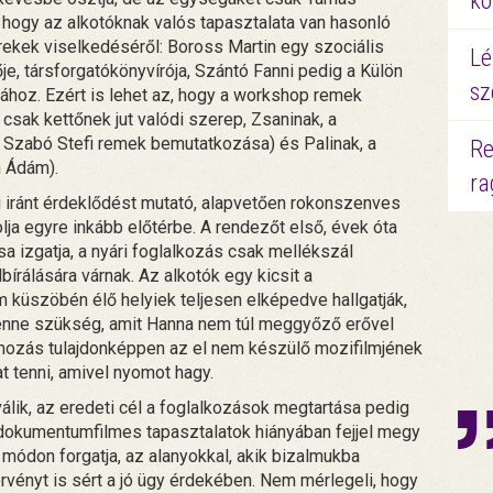
kö
 hogy az alkotóknak valós tapasztalata van hasonló
ekek viselkedéséről: Boross Martin egy szociális
Lé
je, társforgatókönyvírója, Szántó Fanni pedig a Külön
sz
ához. Ezért is lehet az, hogy a workshop remek
csak kettőnek jut valódi szerep, Zsaninak, a
s Szabó Stefi remek bemutatkozása) és Palinak, a
Re
n Ádám).
ra
i iránt érdeklődést mutató, alapvetően rokonszenves
lja egyre inkább előtérbe. A rendezőt első, évek óta
a izgatja, a nyári foglalkozás csak mellékszál
írálására várnak. Az alkotók egy kicsit a
 küszöbén élő helyiek teljesen elképedve hallgatják,
 lenne szükség, amit Hanna nem túl meggyőző erővel
omozás tulajdonképpen az el nem készülő mozifilmjének
t tenni, amivel nyomot hagy.
lik, az eredeti cél a foglalkozások megtartása pedig
és dokumentumfilmes tapasztalatok hiányában fejjel megy
an módon forgatja, az alanyokkal, akik bizalmukba
rvényt is sért a jó ügy érdekében. Nem mérlegeli, hogy