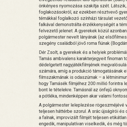
önkényes nyomozása szakítja szét. Látszik,
foglakozásokról, az ezekben résztvevő gyer
témákkal foglalkozó színházi társulat vezető
falkával demonstrálta érzékkenységét a tém
felvezető jelenet. A gyerekek közül azonban 
polgármester nevelt lányának (az elsőfilme
szegény családból jövő roma fiúnak (Bogdá
Dér Zsolt, a gyerekek és a helyiek problémá
Tamás ambivalens karakterjegyeit finoman to
dédelgetett nagyjátékfilmjének megvalósulás
számára, amíg a produkció támogatásának elb
filmszakmának is odaszúrnak – a létminimum
hogy Tamásék filmjéhez 200 millió forintra
bont le tételekre. Tamásnál az önfejű okny
a pótléka, mindenképpen akar valami fontosa
A polgármester leleplezése rögeszméjévé vá
teljesen háttérbe szorul. A srác újságírói 
a falnak, improvizált filmjét teljesen etikátl
engedik, manipulatívan viselkedik, és még tö