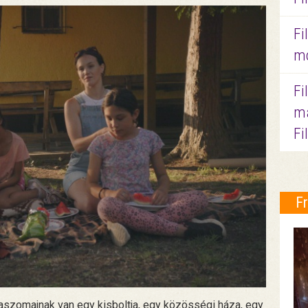
Fi
mo
Fi
ma
Fi
F
taszomajnak van egy kisboltja, egy közösségi háza, egy