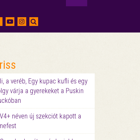
riss
li, a veréb, Egy kupac kufli és egy
lgy várja a gyerekeket a Puskin
uckóban
V4+ néven új szekciót kapott a
nefest