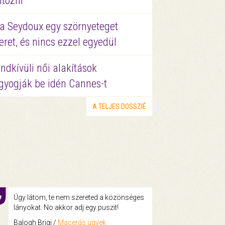
ltözni
a Seydoux egy szörnyeteget
eret, és nincs ezzel egyedül
ndkívüli női alakítások
gyogják be idén Cannes-t
A TELJES DOSSZIÉ
Úgy látom, te nem szereted a közönséges
lányokat. No akkor adj egy puszit!
Balogh Brigi /
Macerás ügyek