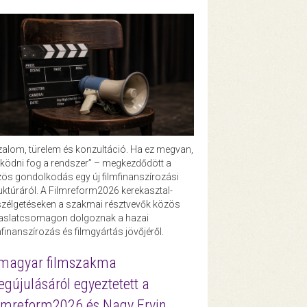
zalom, türelem és konzultáció. Ha ez megvan,
ödni fog a rendszer” – megkezdődött a
ös gondolkodás egy új filmfinanszírozási
uktúráról. A Filmreform2026 kerekasztal-
zélgetéseken a szakmai résztvevők közös
vaslatcsomagon dolgoznak a hazai
mfinanszírozás és filmgyártás jövőjéről.
magyar filmszakma
gújulásáról egyeztetett a
lmreform2026 és Nagy Ervin