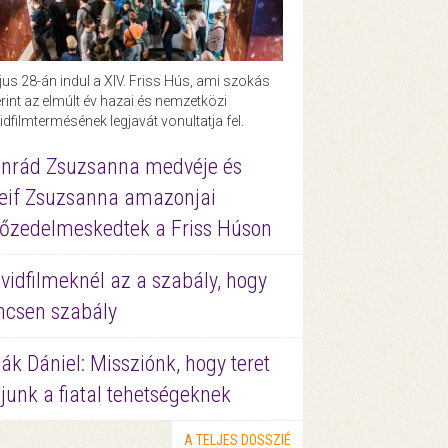
us 28-án indul a XIV. Friss Hús, ami szokás
rint az elmúlt év hazai és nemzetközi
idfilmtermésének legjavát vonultatja fel.
nrád Zsuzsanna medvéje és
eif Zsuzsanna amazonjai
őzedelmeskedtek a Friss Húson
vidfilmeknél az a szabály, hogy
ncsen szabály
ák Dániel: Missziónk, hogy teret
junk a fiatal tehetségeknek
A TELJES DOSSZIÉ