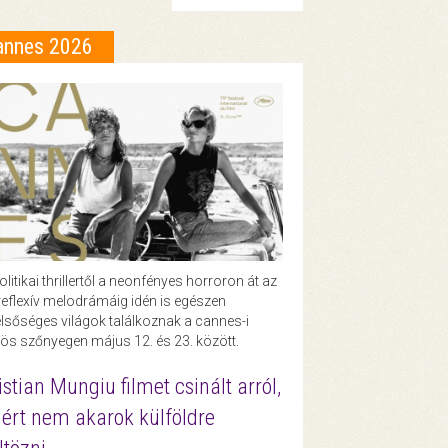
annes 2026
olitikai thrillertől a neonfényes horroron át az
eflexív melodrámáig idén is egészen
lsőséges világok találkoznak a cannes-i
ös szőnyegen május 12. és 23. között.
istian Mungiu filmet csinált arról,
ért nem akarok külföldre