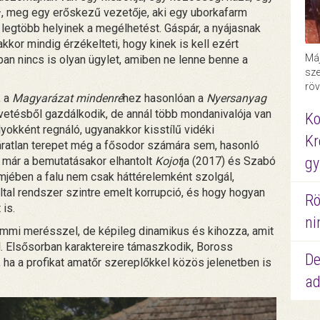
 –, meg egy erőskezű vezetője, aki egy uborkafarm
a legtöbb helyinek a megélhetést. Gáspár, a nyájasnak
kor mindig érzékelteti, hogy kinek is kell ezért
Máj
uban nincs is olyan ügylet, amiben ne lenne benne a
sze
röv
 a
Magyarázat mindenré
hez hasonlóan a
Nyersanyag
vetésből gazdálkodik, de annál több mondanivalója van
Ko
yokként regnáló, ugyanakkor kisstílű vidéki
Kr
áratlan terepet még a fősodor számára sem, hasonló
, már a bemutatásakor elhantolt
Kojot
ja (2017) és Szabó
gy
lmjében a falu nem csak háttérelemként szolgál,
ltal rendszer szintre emelt korrupció, és hogy hogyan
Rö
 is.
ni
mmi merésszel, de képileg dinamikus és kihozza, amit
l. Elsősorban karaktereire támaszkodik, Boross
De
 ha a profikat amatőr szereplőkkel közös jelenetben is
ad