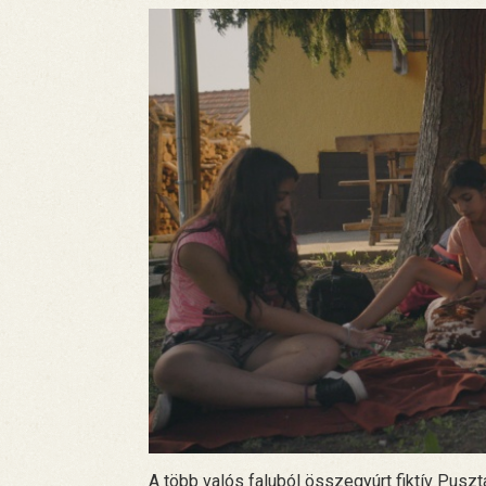
A több valós faluból összegyúrt fiktív Pusz