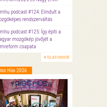
lmhu podcast #124: Elindult a
zgóképes rendszerváltás
lmhu podcast #125: Így építi a
gyar mozgókép jövőjét a
lmreform csapata
A TELJES DOSSZIÉ
riss Hús 2026