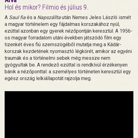
Hol és mikor? Filmio és július 9.
A
Saul fia
és a
Napszállta
után Nemes Jeles László ismét
a magyar történelem egy fájdalmas korszakához nyúl,
ezúttal azonban egy gyerek nézőpontján keresztül. A 1956-
os magyar forradalom utáni években játszódó film egy
tizenkét éves fiú szemszögéből mutatja meg a Kádár-
korszak kezdetének nyomasztó légkörét, amikor az egyéni
traumák és a történelmi sebek még messze nem
gyógyultak be. A rendező ezúttal is rendkívül érzékenyen
bánik a nézőponttal: a személyes történeten keresztül egy
egész ország lelkiállapotát rajzolja meg.