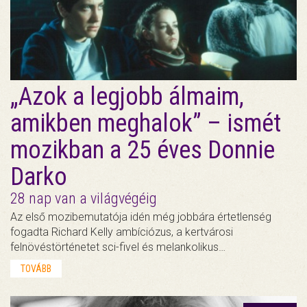
„Azok a legjobb álmaim,
amikben meghalok” – ismét
mozikban a 25 éves Donnie
Darko
28 nap van a világvégéig
Az első mozibemutatója idén még jobbára értetlenség
fogadta Richard Kelly ambíciózus, a kertvárosi
felnövéstörténetet sci-fivel és melankolikus…
TOVÁBB