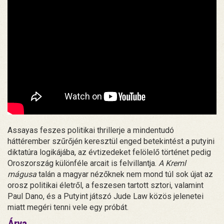
Assayas feszes politikai thrillerje a mindentudó
háttérember szűrőjén keresztül enged betekintést a putyini
diktatúra logikájába, az évtizedeket felölelő történet pedig
Oroszország különféle arcait is felvillantja.
A Kreml
mágusa
talán a magyar nézőknek nem mond túl sok újat az
orosz politikai életről, a feszesen tartott sztori, valamint
Paul Dano, és a Putyint játszó Jude Law közös jelenetei
miatt megéri tenni vele egy próbát.
Árva