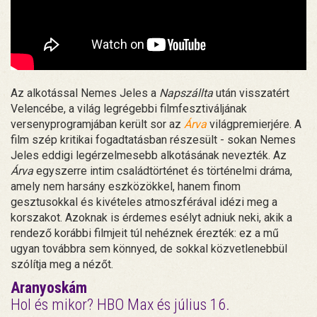
Az alkotással Nemes Jeles a
Napszállta
után visszatért
Velencébe, a világ legrégebbi filmfesztiváljának
versenyprogramjában került sor az
Árva
világpremierjére. A
film szép kritikai fogadtatásban részesült - sokan Nemes
Jeles eddigi legérzelmesebb alkotásának nevezték. Az
Árva
egyszerre intim családtörténet és történelmi dráma,
amely nem harsány eszközökkel, hanem finom
gesztusokkal és kivételes atmoszférával idézi meg a
korszakot. Azoknak is érdemes esélyt adniuk neki, akik a
rendező korábbi filmjeit túl nehéznek érezték: ez a mű
ugyan továbbra sem könnyed, de sokkal közvetlenebbül
szólítja meg a nézőt.
Aranyoskám
Hol és mikor? HBO Max és július 16.