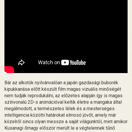
Bár az alkotók nyilvánvalóan a japán gazdasági buborék
kipukkanása előtt készült film magas vizuális minőségét
nem tudják reprodukálni, az előzetes alapján így is magas
színvonalú 2D-s animációval keltik életre a mangaka által
megálmodott, a természetes lélek és a mesterséges
intelligencia közötti határokat elmosó jövőt, amely már
közelről sincs olyan messze a saját világunktól, mint amikor
Kusanagi őrnagy először merült le a végtelennek tűnő