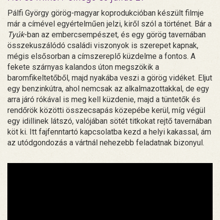
Pálfi György görög-magyar koprodukcióban készült filmje
már a címével egyértelműen jelzi, kiről szól a történet. Bár a
Tyúk
-ban az embercsempészet, és egy görög tavernában
összekuszálódó családi viszonyok is szerepet kapnak,
mégis elsősorban a címszereplő küzdelme a fontos. A
fekete szárnyas kalandos úton megszökik a
baromfikeltetőből, majd nyakába veszi a görög vidéket. Eljut
egy benzinkútra, ahol nemcsak az alkalmazottakkal, de egy
arra járó rókával is meg kell küzdenie, majd a tüntetők és
rendőrök közötti összecsapás közepébe kerül, míg végül
egy idillinek látszó, valójában sötét titkokat rejtő tavernában
köt ki. Itt fajfenntartó kapcsolatba kezd a helyi kakassal, ám
az utódgondozás a vártnál nehezebb feladatnak bizonyul.