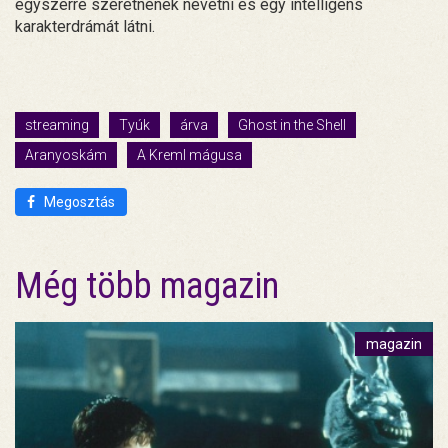
egyszerre szeretnének nevetni és egy intelligens
karakterdrámát látni.
streaming
Tyúk
árva
Ghost in the Shell
Aranyoskám
A Kreml mágusa
Megosztás
Még több magazin
magazin