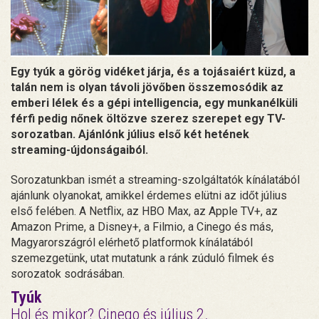
Egy tyúk a görög vidéket járja, és a tojásaiért küzd, a
talán nem is olyan távoli jövőben összemosódik az
emberi lélek és a gépi intelligencia, egy munkanélküli
férfi pedig nőnek öltözve szerez szerepet egy TV-
sorozatban. Ajánlónk július első két hetének
streaming-újdonságaiból.
Sorozatunkban ismét a streaming-szolgáltatók kínálatából
ajánlunk olyanokat, amikkel érdemes elütni az időt július
első felében. A Netflix, az HBO Max, az Apple TV+, az
Amazon Prime, a Disney+, a Filmio, a Cinego és más,
Magyarországról elérhető platformok kínálatából
szemezgetünk, utat mutatunk a ránk zúduló filmek és
sorozatok sodrásában.
Tyúk
Hol és mikor? Cinego és július 2.