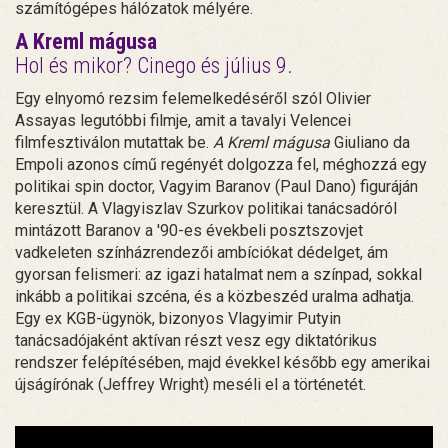
számítógépes hálózatok mélyére.
A Kreml mágusa
Hol és mikor? Cinego és július 9.
Egy elnyomó rezsim felemelkedéséről szól Olivier
Assayas legutóbbi filmje, amit a tavalyi Velencei
filmfesztiválon mutattak be.
A Kreml mágusa
Giuliano da
Empoli azonos című regényét dolgozza fel, méghozzá egy
politikai spin doctor, Vagyim Baranov (Paul Dano) figuráján
keresztül. A Vlagyiszlav Szurkov politikai tanácsadóról
mintázott Baranov a '90-es évekbeli posztszovjet
vadkeleten színházrendezői ambíciókat dédelget, ám
gyorsan felismeri: az igazi hatalmat nem a színpad, sokkal
inkább a politikai szcéna, és a közbeszéd uralma adhatja.
Egy ex KGB-ügynök, bizonyos Vlagyimir Putyin
tanácsadójaként aktívan részt vesz egy diktatórikus
rendszer felépítésében, majd évekkel később egy amerikai
újságírónak (Jeffrey Wright) meséli el a történetét.