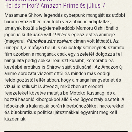
Hol és mikor? Amazon Prime és július 7.
Masamune Shirow legendás cyberpunk mangáját az utóbbi
három évtizedben már több verzióban is adaptálták,
amelyek közül a legkiemelkedőbb Mamoru Oshii önálló
jogon is kultikussá vált 1992-es egész estés animéje
(magyarul:
Páncélba zárt szellem
címen volt látható). Az
ünnepelt, a műfaján belül is csúcsteljesítménynek számító
film azonban a mangának csak egy szeletét dolgozza fel,
hangulata pedig sokkal realisztikusabb, komorabb és
kevésbé erotikus is Shirow saját stílusánál. Az Amazon új
anime sorozata viszont ettől és minden más eddigi
feldolgozástól eltér abban, hogy a manga hangvételét és
vizuális stílusát is átveszi, miközben az eredeti
fejezeteket követve mutatja be Motoko Kusanagi és a
hozzá hasonló kiborgokból álló 9-es ügyosztály eseteit. A
hősöknek a kalandjaik során kiberbűnözőkkel, hackerekkel
és bürokratikus politikai játszmákkal egyaránt meg kell
küzdeniük.