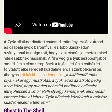
A
Tyúk
állatkoordinátori csúcsteljesítmény: Halász Árpád
és csapata nyolc baromfival, és több „kaszkadőr"
szárnyassal is dolgozott, hogy az akciódús jelenetek minél
hitelesebbnek hassanak. A film végig a tyúk nézőpontjából
mesél, ám a címszereplőnek a tojásaiért és a csibékért
folytatott elkeseredett küzdelme erős szimbolikával bír.
Ahogyan
kritikánkban is kiemeltük
: „
a kiköltendő tojás
olyan, akár egy műalkotás, a tyúk, azaz az alkotó pedig
azért küzd, hogy minden nehezítő körülmény ellenére
létrejöhessen a „mű.” Pálfi György karrierjének állomásait
ismerve könnyű lehet a Tyúk hősének küzdelmét a művész
küzdelmeként értelmezni.
"
Ghost In The Shell