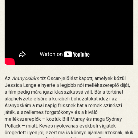
Az
Aranyoskám
tíz Oscar-jelölést kapott, amelyek közül
Jessica Lange elnyerte a legjobb női mellékszereplő díját,
a film pedig mára igazi klasszikussá vált. Bár a történet
alaphelyzete elsőre a korabeli bohózatokat idézi, az
Aranyoskám a mai napig frissnek hat a remek színészi
játék, a szellemes forgatókönyv és a kiváló
mellékszereplők – köztük Bill Murray és maga Sydney
Pollack – miatt. Kevés nyolcvanas évekbeli vígjáték
öregedett ilyen jól, ezért ma is könnyű ajánlani azoknak, akik