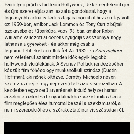
Bármilyen prűd is tud lenni Hollywood, de kétségtelenül újra
és újra szeret eljátszani azzal a gondolattal, hogy a
legnagyobb aktuális férfi sztárjaira női ruhát húzzon. Így volt
ez 1959-ben, amikor Jack Lemmon és Tony Curtiz bújtak
szoknyába és tűsarkúba, vagy ’93-ban, amikor Robin
Williams változott át decens nyugdíjas asszonnyá, hogy
láthassa a gyerekeit - és akkor még csak a
legismertebbeket soroltuk fel. Az 1982-es
Aranyoskám
nem véletlenül számít minden idők egyik legjobb
hollywoodi vígjátékának. A Sydney Pollack rendezésében
készült film főhőse egy munkanélküli színész (Dustin
Hoffman), aki nőnek öltözve, Dorothy Michaels néven
szerez szerepet egy népszerű televíziós sorozatban. A
kezdetben egyszerű átverésnek induló helyzet hamar
érzelmi és erkölcsi bonyodalmakhoz vezet, miközben a
film meglepően éles humorral beszél a szexizmusról, a
nemi szerepekről és a szórakoztatóipar visszásságairól.