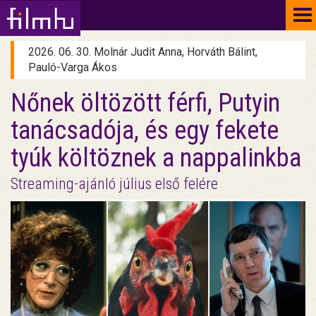
To
na
2026. 06. 30. Molnár Judit Anna, Horváth Bálint,
Pauló-Varga Ákos
Nőnek öltözött férfi, Putyin
tanácsadója, és egy fekete
tyúk költöznek a nappalinkba
Streaming-ajánló július első felére