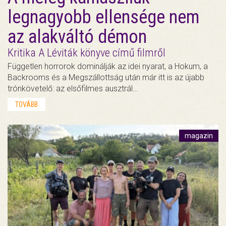
legnagyobb ellensége nem
az alakváltó démon
Kritika A Léviták könyve című filmről
Független horrorok dominálják az idei nyarat, a Hokum, a
Backrooms és a Megszállottság után már itt is az újabb
trónkövetelő: az elsőfilmes ausztrál…
TOVÁBB
magazin