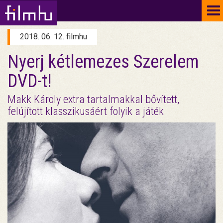
To
na
2018. 06. 12. filmhu
Nyerj kétlemezes Szerelem
DVD-t!
Makk Károly extra tartalmakkal bővített,
felújított klasszikusáért folyik a játék