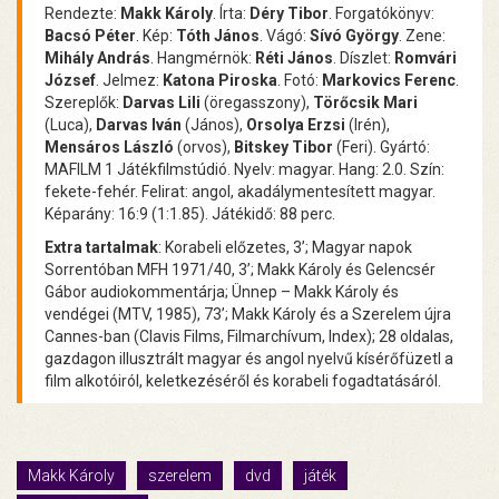
Rendezte:
Makk Károly
. Írta:
Déry Tibor
. Forgatókönyv:
Bacsó Péter
. Kép:
Tóth János
. Vágó:
Sívó György
. Zene:
Mihály András
. Hangmérnök:
Réti János
. Díszlet:
Romvári
József
. Jelmez:
Katona Piroska
. Fotó:
Markovics Ferenc
.
Szereplők:
Darvas Lili
(öregasszony),
Törőcsik Mari
(Luca),
Darvas Iván
(János),
Orsolya Erzsi
(Irén),
Mensáros László
(orvos),
Bitskey Tibor
(Feri). Gyártó:
MAFILM 1 Játékfilmstúdió. Nyelv: magyar. Hang: 2.0. Szín:
fekete-fehér. Felirat: angol, akadálymentesített magyar.
Képarány: 16:9 (1:1.85). Játékidő: 88 perc.
Extra tartalmak
: Korabeli előzetes, 3’; Magyar napok
Sorrentóban MFH 1971/40, 3’; Makk Károly és Gelencsér
Gábor audiokommentárja; Ünnep – Makk Károly és
vendégei (MTV, 1985), 73’; Makk Károly és a Szerelem újra
Cannes-ban (Clavis Films, Filmarchívum, Index); 28 oldalas,
gazdagon illusztrált magyar és angol nyelvű kísérőfüzetl a
film alkotóiról, keletkezéséről és korabeli fogadtatásáról.
Makk Károly
szerelem
dvd
játék