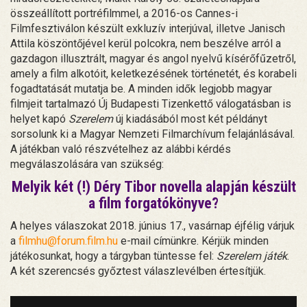
összeállított portréfilmmel, a 2016-os Cannes-i
Filmfesztiválon készült exkluzív interjúval, illetve Janisch
Attila köszöntőjével kerül polcokra, nem beszélve arról a
gazdagon illusztrált, magyar és angol nyelvű kísérőfűzetről,
amely a film alkotóit, keletkezésének történetét, és korabeli
fogadtatását mutatja be. A minden idők legjobb magyar
filmjeit tartalmazó Új Budapesti Tizenkettő válogatásban is
helyet kapó
Szerelem
új kiadásából most két példányt
sorsolunk ki a Magyar Nemzeti Filmarchívum felajánlásával.
A játékban való részvételhez az alábbi kérdés
megválaszolására van szükség:
Melyik két (!) Déry Tibor novella alapján készült
a film forgatókönyve?
A helyes válaszokat 2018. június 17., vasárnap éjfélig várjuk
a
filmhu@forum.film.hu
e-mail címünkre. Kérjük minden
játékosunkat, hogy a tárgyban tüntesse fel:
Szerelem játék
.
A két szerencsés győztest válaszlevélben értesítjük.