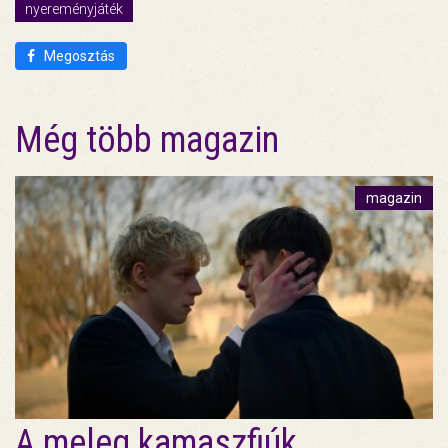
nyereményjáték
Megosztás
Még több magazin
magazin
A meleg kamaszfiúk