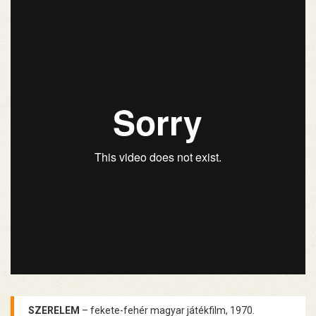
SZERELEM
– fekete-fehér magyar játékfilm, 1970.