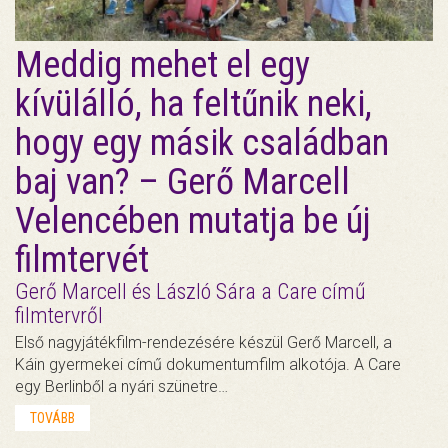
Meddig mehet el egy
kívülálló, ha feltűnik neki,
hogy egy másik családban
baj van? – Gerő Marcell
Velencében mutatja be új
filmtervét
Gerő Marcell és László Sára a Care című
filmtervről
Első nagyjátékfilm-rendezésére készül Gerő Marcell, a
Káin gyermekei című dokumentumfilm alkotója. A Care
egy Berlinből a nyári szünetre…
TOVÁBB