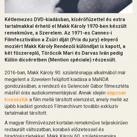
Kétlemezes DVD-kiadásban, kísérőfűzettel és extra
tartalmakkal érhető el Makk Károly 1970-ben készült
remekműve, a Szerelem. Az 1971-es Cannes-i
Filmfesztiválon a Zsűri díját (Prix du jury) elnyerő
moziért Makk Károly Rendezői különdíjat is kapott, a
két főszereplő, Törőcsik Mari és Darvas Iván pedig
Külön dicséretben (Mention spéciale) részesült.
2016-ban, Makk Károly 90. születésnapja alkalmából már
megjelent a
Szerelem
felújított kiadása a MaNDA
gondozásában, a rendező és Gelencsér Gábor filmesztéta
másfél órás audiokommentárjával. Annak idején
alaposan
kiveséztük
a film mellé társított elemzést, amely mellé az
újabb kiadást gondozó Filmarchívum további exkluzív
tartalmakat társított.
A magyar filmművészet kortalan remekműve teljeskörűen
restaurált változatban, korabeli előzetessel és
híradórészletekkel, Makk Károly 60. születésnapjára