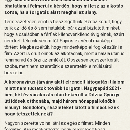
óhatatlanul felmerül a kérdés, hogy mi lesz az alkotás
sorsa, ha a forgatás alatt meghal az alany.
Természetesen erről is beszélgettünk. Szóba került, hogy
telik az idő és ő sem fiatalabb, bár azzal biztatott minket,
hogy a családban a férfiak kilencvenkilenc évig élnek, ezért
nem kell félnünk semmitől. Sajnos ez végül másképp
történt. Megbeszéltük, hogy mindenképp el fog készülni a
film. Azért is örült ennek az alkotásnak, mert a halála után is
fennmarad és őrzi az emlékét. Összesen egyszer került
szóba, mert nem szeretünk a szeretteink elmúlásáról
beszélni.
A koronavírus-járvány alatt elrendelt látogatási tilalom
miatt nem tudtatok tovább forgatni. Nagypapád 2021-
ben, hét év várakozás után bekerült a Dózsa György
úti idősek otthonába, majd három hónappal később
elhunyt. Gondolom, részleteket látott a filmből. Ezek
hogy tetszettek neki?
Nagyon szerette volna látni az egész filmet. Minden
forgatás után megkérdezte, hogy mikor lesz kész.