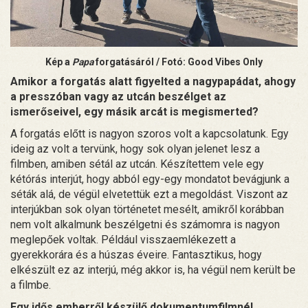
Kép a
Papa
forgatásáról / Fotó: Good Vibes Only
Amikor a forgatás alatt figyelted a nagypapádat, ahogy
a presszóban vagy az utcán beszélget az
ismerőseivel, egy másik arcát is megismerted?
A forgatás előtt is nagyon szoros volt a kapcsolatunk. Egy
ideig az volt a tervünk, hogy sok olyan jelenet lesz a
filmben, amiben sétál az utcán. Készítettem vele egy
kétórás interjút, hogy abból egy-egy mondatot bevágjunk a
séták alá, de végül elvetettük ezt a megoldást. Viszont az
interjúkban sok olyan történetet mesélt, amikről korábban
nem volt alkalmunk beszélgetni és számomra is nagyon
meglepőek voltak. Például visszaemlékezett a
gyerekkorára és a húszas éveire. Fantasztikus, hogy
elkészült ez az interjú, még akkor is, ha végül nem került be
a filmbe.
Egy idős emberről készülő dokumentumfilmnél