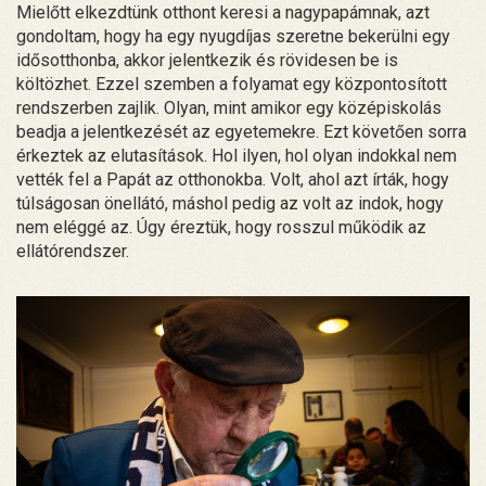
Mielőtt elkezdtünk otthont keresi a nagypapámnak, azt
gondoltam, hogy ha egy nyugdíjas szeretne bekerülni egy
idősotthonba, akkor jelentkezik és rövidesen be is
költözhet. Ezzel szemben a folyamat egy központosított
rendszerben zajlik. Olyan, mint amikor egy középiskolás
beadja a jelentkezését az egyetemekre. Ezt követően sorra
érkeztek az elutasítások. Hol ilyen, hol olyan indokkal nem
vették fel a Papát az otthonokba. Volt, ahol azt írták, hogy
túlságosan önellátó, máshol pedig az volt az indok, hogy
nem eléggé az. Úgy éreztük, hogy rosszul működik az
ellátórendszer.