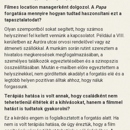
Filmes location managerként dolgozol. A
Papa
forgatása mennyire hogyan tudtad haszonsítani ezt a
tapasztalatodat?
Olyan szempontból sokat segített, hogy számos
helyszínnel fel kellett vennünk a kapcsolatot. Például a VIII.
kerületben az Auróra utcai orvosi rendelővel vagy az
átmeneti szállókkal. A munkám során rutint szereztem a
hivatalos megkeresések megfogalmazásában, a
személyes találkozók egyeztetésében és a szinopszis
összeállításában. Miután e-mailben előre egyeztettem a
helyszínekkel, nem gördítettek akadályt a forgatás elé és a
legtöbb helyen pozitívan álltak ahhoz, hogy náluk
forgassunk.
Terápiás hatása is volt annak, hogy családként nem
tehetetlenül éltétek át a kihívásokat, hanem a filmmel
hatást is tudtatok gyakorolni?
Ez a kérdés engem is foglalkoztatott a forgatás alatt. Ha
nem is volt terápiás hatása, de úgy éreztük, hogy a film