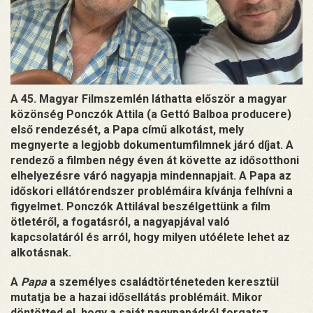
A 45. Magyar Filmszemlén láthatta először a magyar
közönség Ponczók Attila (a Gettó Balboa producere)
első rendezését, a Papa című alkotást, mely
megnyerte a legjobb dokumentumfilmnek járó díjat. A
rendező a filmben négy éven át követte az idősotthoni
elhelyezésre váró nagyapja mindennapjait. A Papa az
időskori ellátórendszer problémáira kívánja felhívni a
figyelmet. Ponczók Attilával beszélgettünk a film
ötletéről, a fogatásról, a nagyapjával való
kapcsolatáról és arról, hogy milyen utóélete lehet az
alkotásnak.
A
Papa
a személyes családtörténeteden keresztül
mutatja be a hazai idősellátás problémáit. Mikor
döntötted el, hogy a saját nagypapádról forgatsz