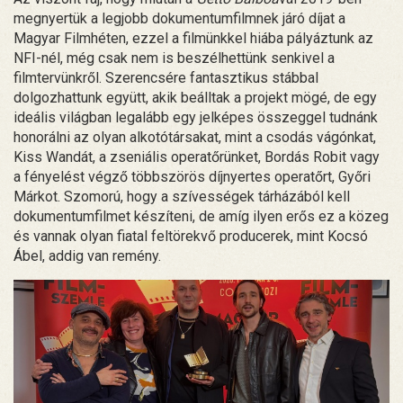
megnyertük a legjobb dokumentumfilmnek járó díjat a
Magyar Filmhéten, ezzel a filmünkkel hiába pályáztunk az
NFI-nél, még csak nem is beszélhettünk senkivel a
filmtervünkről. Szerencsére fantasztikus stábbal
dolgozhattunk együtt, akik beálltak a projekt mögé, de egy
ideális világban legalább egy jelképes összeggel tudnánk
honorálni az olyan alkotótársakat, mint a csodás vágónkat,
Kiss Wandát, a zseniális operatőrünket, Bordás Robit vagy
a fényelést végző többszörös díjnyertes operatőrt, Győri
Márkot. Szomorú, hogy a szívességek tárházából kell
dokumentumfilmet készíteni, de amíg ilyen erős ez a közeg
és vannak olyan fiatal feltörekvő producerek, mint Kocsó
Ábel, addig van remény.