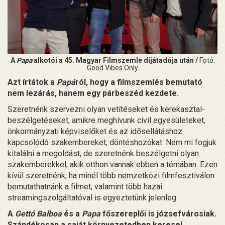
A
Papa
alkotói a 45. Magyar Filmszemle díjátadója után /
Fotó:
Good Vibes Only
Azt írtátok a
Papá
ról, hogy a filmszemlés bemutató
nem lezárás, hanem egy párbeszéd kezdete.
Szeretnénk szervezni olyan vetítéseket és kerekasztal-
beszélgetéseket, amikre meghívunk civil egyesületeket,
önkormányzati képviselőket és az idősellátáshoz
kapcsolódó szakembereket, döntéshozókat. Nem mi fogjuk
kitalálni a megoldást, de szeretnénk beszélgetni olyan
szakemberekkel, akik otthon vannak ebben a témában. Ezen
kívül szeretnénk, ha minél több nemzetközi filmfesztiválon
bemutathatnánk a filmet, valamint több hazai
streamingszolgáltatóval is egyeztetünk jelenleg.
A
Gettó Balboa
és a
Papa
főszereplői is józsefvárosiak.
Szándékosan a saját környezetedben keresel