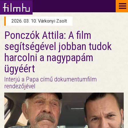
To
na
2026. 03. 10. Várkonyi Zsolt
Ponczók Attila: A film
segítségével jobban tudok
harcolni a nagypapám
ügyéért
Interjú a Papa című dokumentumfilm
rendezőjével