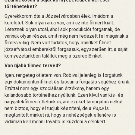
történeteket?
Gyerekkorom óta a Józsefvárosban élek. Imádom a
kerületet. Sok olyan arca van, ami szinte filmért kiált.
Léteznek olyan utcái, ahol sok produkciót forgatnak, de
vannak olyan részei, amit még nem fedezett fel magának a
filmes világ. Nem volt tudatos, hogy mindkét filmet
józsefvárosi emberekről forgassuk, egyszerűen itt, a saját
környezetünkben találtuk meg a szereplőinket.
Van újabb filmes terved?
Igen, rengeteg ötletem van. Robival jelenleg is forgatunk
egy dokumentumfilmet és lassan a forgatás végéhez érünk.
Ezúttal nem egy szociálisan érzékeny, hanem egy
kalandosabb történethez nyúltunk. Ezen kívül van kis- és
nagyjátékfilmes ötletünk is, ám ezeket támogatás nélkül
nem biztos, hogy el tudjuk készíteni, de a
Papa
is
megtanított minket rá, hogy a nehézségek ellenére is
vidáman kell menni tovább is küzdeni a célokért.