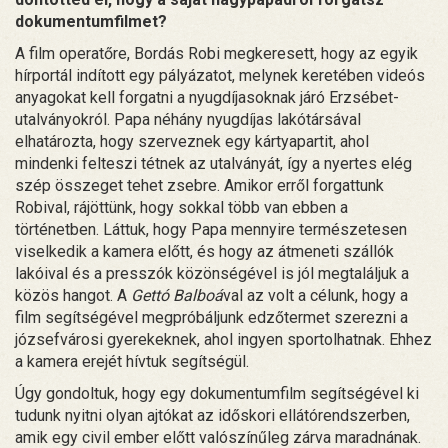
dokumentumfilmet?
A film operatőre, Bordás Robi megkeresett, hogy az egyik
hírportál indított egy pályázatot, melynek keretében videós
anyagokat kell forgatni a nyugdíjasoknak járó Erzsébet-
utalványokról. Papa néhány nyugdíjas lakótársával
elhatározta, hogy szerveznek egy kártyapartit, ahol
mindenki felteszi tétnek az utalványát, így a nyertes elég
szép összeget tehet zsebre. Amikor erről forgattunk
Robival, rájöttünk, hogy sokkal több van ebben a
történetben. Láttuk, hogy Papa mennyire természetesen
viselkedik a kamera előtt, és hogy az átmeneti szállók
lakóival és a presszók közönségével is jól megtaláljuk a
közös hangot. A
Gettó Balboá
val az volt a célunk, hogy a
film segítségével megpróbáljunk edzőtermet szerezni a
józsefvárosi gyerekeknek, ahol ingyen sportolhatnak. Ehhez
a kamera erejét hívtuk segítségül.
Úgy gondoltuk, hogy egy dokumentumfilm segítségével ki
tudunk nyitni olyan ajtókat az időskori ellátórendszerben,
amik egy civil ember előtt valószínűleg zárva maradnának.