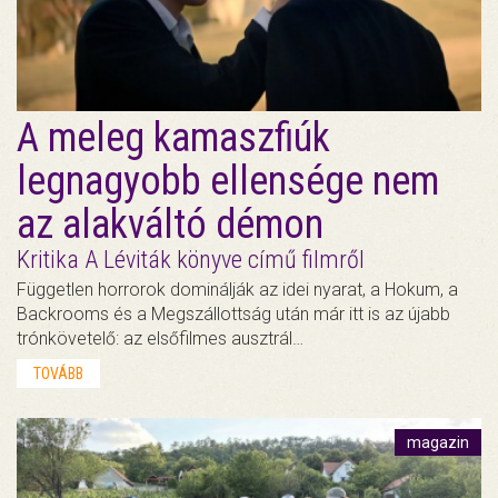
A meleg kamaszfiúk
legnagyobb ellensége nem
az alakváltó démon
Kritika A Léviták könyve című filmről
Független horrorok dominálják az idei nyarat, a Hokum, a
Backrooms és a Megszállottság után már itt is az újabb
trónkövetelő: az elsőfilmes ausztrál…
TOVÁBB
magazin