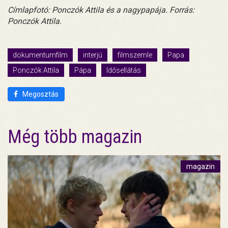
Címlapfotó: Ponczók Attila és a nagypapája. Forrás:
Ponczók Attila.
dokumentumfilm
interjú
filmszemle
Papa
Ponczók Attila
Pápa
Idősellátás
Megosztás
Még több magazin
magazin