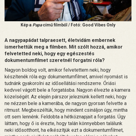
Kép a
Papa
című filmből / Fotó: Good Vibes Only
A nagypapádat talpraesett, életvidám embernek
ismerhettük meg a filmben. Mit szólt hozzá, amikor
felvetetted neki, hogy egy egészestés
dokumentumfilmet szeretnél forgatni róla?
Nagyon boldog volt, amikor felvetettem neki, hogy
készítenék róla egy dokumentumfilmet, amivel nyomást is
tudnánk gyakorolni az idősellátási rendszerre. Óriási
kedvvel vágott bele a forgatásba. Nagyon élvezte a kamera
közelségét. Az elején párszor jeleznünk kellett neki, hogy
ne nézzen bele a kamerába, de nagyon gyorsan felvette a
ritmust. Megbeszéltük, hogy mindent csináljon úgy, mintha
ott sem lennénk. Feldobta a hétköznapjait a forgatás. Úgy
láttam, hogy ő is érezte, hogy talán könnyebben találunk
neki idősotthont, ha elkészítjük ezt a dokumentumfilmet,