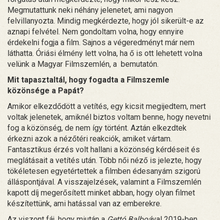
Megmutattunk neki néhány jelenetet, ami nagyon
felvillanyozta. Mindig megkérdezte, hogy jól sikerült-e az
aznapi felvétel. Nem gondoltam volna, hogy ennyire
érdekelni fogja a film. Sajnos a végeredményt már nem
láthatta. Óriási élmény lett volna, ha ő is ott lehetett volna
velünk a Magyar Filmszemlén, a bemutatón.
Mit tapasztaltál, hogy fogadta a Filmszemle
közönsége a Papát?
Amikor elkezdődött a vetítés, egy kicsit megijedtem, mert
voltak jelenetek, amiknél biztos voltam benne, hogy nevetni
fog a közönség, de nem így történt. Aztán elkezdtek
érkezni azok a nézőtéri reakciók, amiket vártam.
Fantasztikus érzés volt hallani a közönség kérdéseit és
meglátásait a vetítés után. Több női néző is jelezte, hogy
tökéletesen egyetértettek a filmben édesanyám szigorú
álláspontjával. A visszajelzések, valamint a Filmszemlén
kapott díj megerősített minket abban, hogy olyan filmet
készítettünk, ami hatással van az emberekre.
Az viszont fáj, hogy miután a
Gettó Balboá
val 2019-ben