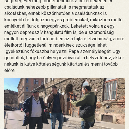
segítségével még többet tehetünk a cél érdekében. A
családunk nehezebb pillanatait is megmutattuk az
alkotásban, ennek köszönhetően a családunknak is
könnyebb feldolgozni egyes problémákat, miközben méltó
emléket állítunk a nagyapánknak. Lehetett volna ez egy
nagyon depresszív hangulatú film is, de a szomorúság
mellett megvan a történetben az a fajta életvidámság, amire
életkortól függetlenül mindenkinek szüksége lehet.
Igyekeztünk fókuszba helyezni Papa személyiségét. Úgy
gondoltuk, hogy ha ő ilyen pozitívan áll a helyzetéhez, akkor
nekünk is kutya kötelességünk kitartani és menni tovább
előre.