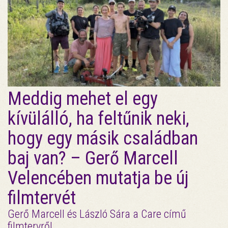
Meddig mehet el egy
kívülálló, ha feltűnik neki,
hogy egy másik családban
baj van? – Gerő Marcell
Velencében mutatja be új
filmtervét
Gerő Marcell és László Sára a Care című
filmtervről