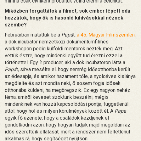
mintha csak civilként próbáltuk volna elérni a célunkat.
Miközben forgattátok a filmet, sok ember lépett oda
hozzátok, hogy ők is hasonló kihívásokkal néznek
szembe?
Februárban mutattuk be a
Papá
t,
a 45. Magyar Filmszemlén
,
a dok.incubator nemzetközi dokumentumfilmes
workshopon pedig külföldi mentorok nézték meg. Azt
vettük észre, hogy mindenki együtt tud érezni ezzel a
történettel. Egy ír producer, aki a dok.incubatoron látta a
Papá
t, sírva mesélte el, hogy nemrég idősotthonba került
az édesapja, és amikor hazament tőle, a nyolcéves kislánya
megölelte és azt mondta neki, ő sosem fogja idősek
otthonába küldeni, ha megöregszik. Ez egy nagyon nehéz
téma, amiről keveset szoktunk beszélni, mégis
mindenkinek van hozzá kapcsolódási pontja, függetlenül
attól, hogy hol és milyen körülmények között él. A
Papa
egyik fő üzenete, hogy a családok kezdjenek el
gondolkodni azon, hogy hogyan tudják majd megoldani az
idős szeretteik ellátását, mert a rendszer nem feltétlenül
alkalmas rá, hogy segítséget nyújtson.