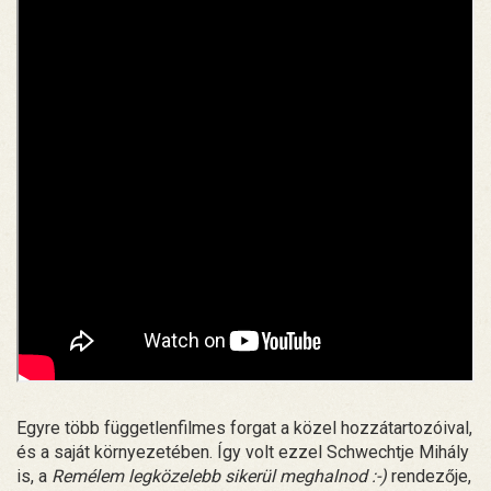
Egyre több függetlenfilmes forgat a közel hozzátartozóival,
és a saját környezetében. Így volt ezzel Schwechtje Mihály
is, a
Remélem legközelebb sikerül meghalnod :-)
rendezője,