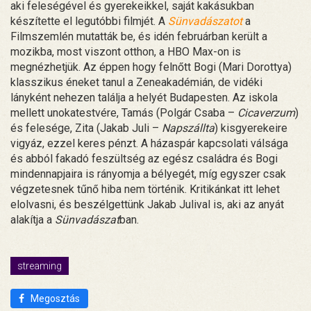
aki feleségével és gyerekeikkel, saját kakásukban
készítette el legutóbbi filmjét. A
Sünvadászatot
a
Filmszemlén mutatták be, és idén februárban került a
mozikba, most viszont otthon, a HBO Max-on is
megnézhetjük. Az éppen hogy felnőtt Bogi (Mari Dorottya)
klasszikus éneket tanul a Zeneakadémián, de vidéki
lányként nehezen találja a helyét Budapesten. Az iskola
mellett unokatestvére, Tamás (Polgár Csaba –
Cicaverzum
)
és felesége, Zita (Jakab Juli –
Napszállta
) kisgyerekeire
vigyáz, ezzel keres pénzt. A házaspár kapcsolati válsága
és abból fakadó feszültség az egész családra és Bogi
mindennapjaira is rányomja a bélyegét, míg egyszer csak
végzetesnek tűnő hiba nem történik. Kritikánkat itt lehet
elolvasni, és beszélgettünk Jakab Julival is, aki az anyát
alakítja a
Sünvadászat
ban.
streaming
Megosztás