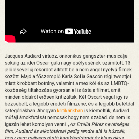
Jacques Audiard virtuóz, önironikus gengszter-musicalje
sokáig az idei Oscar-gála nagy esélyesének számított, 13
jelölésével új rekordot állított be a nem angol nyelvű filmek
között. Majd a főszereplő Karla Sofía Gascón régi tweetjei
miatt kirobbant botrány, valamint a mexikói és az LMBTQ-
közösség tiltakozása gyorsan el is ásta a filmet, amit
minden oldalról erősen kritizáltak. Két Oscart végül így is
bezsebelt, a legjobb eredeti filmzene, és a legjobb betétdal
kategóriákban. Ahogyan
kritikánkban
is kiemeltük, Audiard
műfaji ámokfutását nemcsak hogy nem szabad, de nem is
igazán lehet komolyan venni. „
Az Emilia Pérez nevetséges
film, Audiard és alkotótársai pedig rendre alá is húzzák,
hogy nem mélyenszántó karakterdrámát és klasszikus