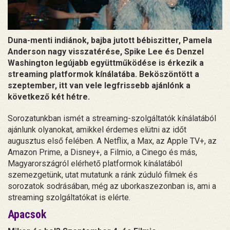
Duna-menti indiánok, bajba jutott bébiszitter, Pamela
Anderson nagy visszatérése, Spike Lee és Denzel
Washington legújabb együttműködése is érkezik a
streaming platformok kínálatába. Beköszöntött a
szeptember, itt van vele legfrissebb ajánlónk a
következő két hétre.
Sorozatunkban ismét a streaming-szolgáltatók kínálatából
ajánlunk olyanokat, amikkel érdemes elütni az időt
augusztus első felében. A Netflix, a Max, az Apple TV+, az
Amazon Prime, a Disney+, a Filmio, a Cinego és más,
Magyarországról elérhető platformok kínálatából
szemezgetünk, utat mutatunk a ránk zúduló filmek és
sorozatok sodrásában, még az uborkaszezonban is, ami a
streaming szolgáltatókat is elérte.
Apacsok