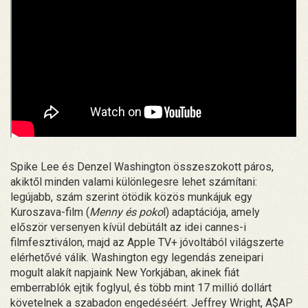
Spike Lee és Denzel Washington összeszokott páros,
akiktől minden valami különlegesre lehet számítani:
legújabb, szám szerint ötödik közös munkájuk egy
Kuroszava-film (
Menny és poko
l) adaptációja, amely
először versenyen kívül debütált az idei cannes-i
filmfesztiválon, majd az Apple TV+ jóvoltából világszerte
elérhetővé válik. Washington egy legendás zeneipari
mogult alakít napjaink New Yorkjában, akinek fiát
emberrablók ejtik foglyul, és több mint 17 millió dollárt
követelnek a szabadon engedéséért. Jeffrey Wright, A$AP