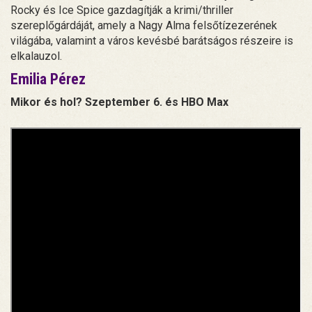
Rocky és Ice Spice gazdagítják a krimi/thriller
szereplőgárdáját, amely a Nagy Alma felsőtízezerének
világába, valamint a város kevésbé barátságos részeire is
elkalauzol.
Emilia Pérez
Mikor és hol? Szeptember 6. és HBO Max