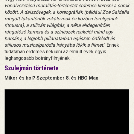
vonalvezetésű moralitás-történetet érdemes keresni a sorok
között. A dalszövegek, a koreográfiák (például Zoe Saldaña
mögött takarítónők vokáloznak és közben törölgetnek
ritmusra), a stilizált világítás, a néha elidegenítően
rángatózó kamera és a színészek reakciói mind egy
harsány, a legjobb pillanataiban egészen önfeledt és
stílusos musicalparódia irányába lökik a filmet
.” Ennek
tudatában érdemes nekiülni az elmúlt évek egyik
leghangosabb botrányfilmjének.
Szulejmán története
Mikor és hol? Szeptember 8. és HBO Max