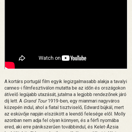
A kortárs portugál film egyik legizgalmasabb alakja a tavalyi
cannes-i filmfesztiválon mutatta be az időn és országokon
átívelő legújabb utazását, jutalma a legjobb rendezőnek járó
díj lett. A
Grand Tour
1919-ben, egy mianmari nagyváros
közepén indul, ahol a fiatal tisztviselő, Edward bújkál, mert
az esküvője napján elszökött a leendő felesége elől. Molly
azonban nem adja fel olyan könnyen, és a férfi nyomába
ered, aki erre pánikszerűen továbbindul, és Kelet-Ázsia