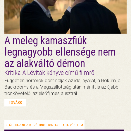
A meleg kamaszfiúk
legnagyobb ellensége nem
az alakváltó démon
Kritika A Léviták könyve című filmről
Független horrorok dominálják az idei nyarat, a Hokum, a
Backrooms és a Megszállottság után már itt is az újabb
trónkövetelő: az elsőfilmes ausztrál…
TOVÁBB
STÁB
PARTNEREK
RÓLUNK
KONTAKT
ADATVÉDELEM