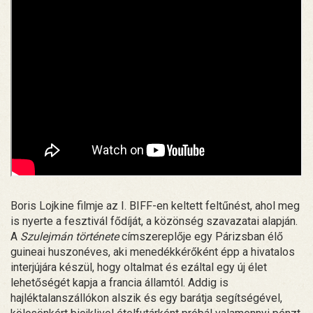
Boris Lojkine filmje az I. BIFF-en keltett feltűnést, ahol meg
is nyerte a fesztivál fődíját, a közönség szavazatai alapján.
A
Szulejmán története
címszereplője egy Párizsban élő
guineai huszonéves, aki menedékkérőként épp a hivatalos
interjújára készül, hogy oltalmat és ezáltal egy új élet
lehetőségét kapja a francia államtól. Addig is
hajléktalanszállókon alszik és egy barátja segítségével,