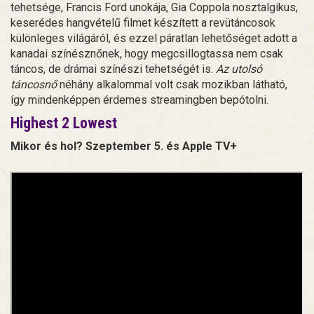
tehetsége, Francis Ford unokája, Gia Coppola nosztalgikus,
keserédes hangvételű filmet készített a revütáncosok
különleges világáról, és ezzel páratlan lehetőséget adott a
kanadai színésznőnek, hogy megcsillogtassa nem csak
táncos, de drámai színészi tehetségét is.
Az utolsó
táncosnő
néhány alkalommal volt csak mozikban látható,
így mindenképpen érdemes streamingben bepótolni.
Highest 2 Lowest
Mikor és hol? Szeptember 5. és Apple TV+