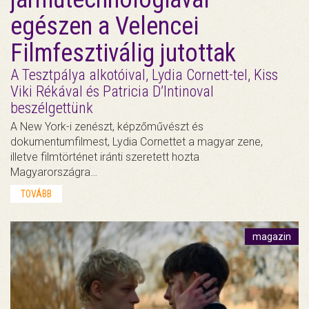
egészen a Velencei
Filmfesztiválig jutottak
A Tesztpálya alkotóival, Lydia Cornett-tel, Kiss
Viki Rékával és Patricia D’Intinoval
beszélgettünk
A New York-i zenészt, képzőművészt és
dokumentumfilmest, Lydia Cornettet a magyar zene,
illetve filmtörténet iránti szeretett hozta
Magyarországra…
TOVÁBB
magazin