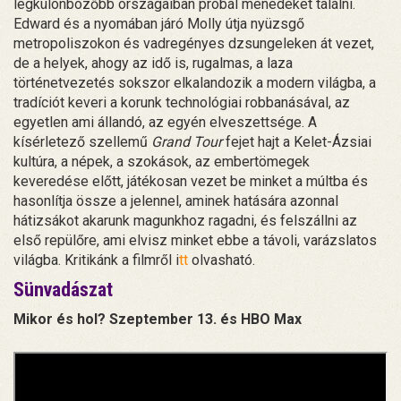
legkülönbözőbb országaiban próbál menedéket találni.
Edward és a nyomában járó Molly útja nyüzsgő
metropoliszokon és vadregényes dzsungeleken át vezet,
de a helyek, ahogy az idő is, rugalmas, a laza
történetvezetés sokszor elkalandozik a modern világba, a
tradíciót keveri a korunk technológiai robbanásával, az
egyetlen ami állandó, az egyén elveszettsége. A
kísérletező szellemű
Grand Tour
fejet hajt a Kelet-Ázsiai
kultúra, a népek, a szokások, az embertömegek
keveredése előtt, játékosan vezet be minket a múltba és
hasonlítja össze a jelennel, aminek hatására azonnal
hátizsákot akarunk magunkhoz ragadni, és felszállni az
első repülőre, ami elvisz minket ebbe a távoli, varázslatos
világba. Kritikánk a filmről i
tt
olvasható.
Sünvadászat
Mikor és hol? Szeptember 13. és HBO Max