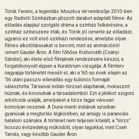
Török Ferenc, a legendás
Moszkva tér
rendezője 2010-ben
egy Radnóti Színházban játszott darabot adaptált filmre. Az
előadás alapjául szolgáló dráma a színház felkérésére, a
színház színészeire írták, és Török jól ismerte az előadást,
ugyanis ez volt első színházi rendezése, amelybe olyan
filmes alkotótárasakat is bevont, mint az animációiról
ismert Gauder Áron. A film főhőse Kishorváth (Csányi
Sándor), aki élete első filmjének rendezésére készül, a
forgatókönyvét éppen a Kuratórium vizsgálja. A filmterv
nagyapja történetét meséli el, aki a '60-as évek elején az
'56 utáni passzív ellenállás egy különös formáját
választotta. Társaival indián-törzset alapítanak, mokaszint
húznak, és kivonulnak a társadalomból. Ezt a játékot szigorú
erkölcsök uralják, amelyeket a törzs tagjai véresen
komolyan vesznek. A Duna-menti indiánok azonban
gyanúsak a megtorlás légkörében, az amúgy is paranoiás
hatalom számára. A történet nem teljesen kitalált, a “törzs”
hosszú évtizedekig működött, olyan tagokkal, mint Cseh
Tamás, vagy később Gauder Áron.