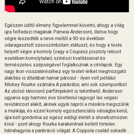
Egészen üdítő élmény figyelemmel követni, ahogy a világ
újra felfedezi magának Pamela Andersont, illetve hogy
végre leszedték a neve mellől a 90-es években
odaragasztott szexszimbólum státuszt, és hogy a teste
helyett végre a komoly (vagy a Csupasz pisztoly reboot
esetében komolytalan) színészi kvalitásaival és
természetes szépségével foglalkoznak a címlapok. Egy
nagy ikon visszatéréséhez egy testet-lelket megmozgató
alakítás is általában hamar párosul - ilyen volt például
Mickey Rourke számára A pankrátor, ami sok szempontból
Az utolsó táncosnő párfilmjeként is tekinthető. Anderson
ugyanis egy harminc éve töretlenül ragyogó las vegasi
revütáncost alakít, akinek egyik napról a másikra megszűnik
a munkája, és ezzel komoly egzisztenciális válságba kerül,
újra kell gondolnia az egész eddigi életét a showbizniszen
kívül - pont ahogy Rourke karakerének kellett hirtelen
hátrahagynia a pankráció világát. A Coppola család sokadik