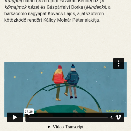
Katapult
fiatal főszereplői Fazakas Bendegúz (
A
kőmajmok háza
) és Gáspárfalvi Dorka (
Mindenki
), a
barkácsoló nagyapát Kovács Lajos, a játszótéren
kötözködő rendőrt Kálloy Molnár Péter alakítja.