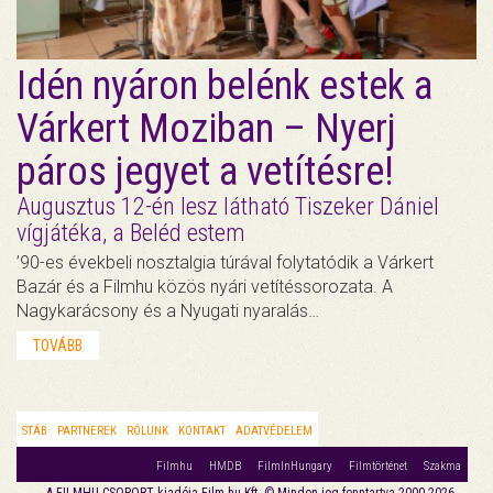
Idén nyáron belénk estek a
Várkert Moziban – Nyerj
páros jegyet a vetítésre!
Augusztus 12-én lesz látható Tiszeker Dániel
vígjátéka, a Beléd estem
’90-es évekbeli nosztalgia túrával folytatódik a Várkert
Bazár és a Filmhu közös nyári vetítéssorozata. A
Nagykarácsony és a Nyugati nyaralás…
TOVÁBB
STÁB
PARTNEREK
RÓLUNK
KONTAKT
ADATVÉDELEM
Filmhu
HMDB
FilmInHungary
Filmtörténet
Szakma