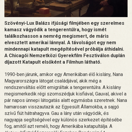
Szövényi-Lux Balázs ifjúsági filmjében egy szerelmes
kamasz vágyódik a tengerentúlra, hogy ismét
találkozhasson a nemrég megismert, de máris
elvesztett amerikai lánnyal. A távolságot egy nem
mindennapi katapult megépítésével próbálja áthidalni.
A Chicagói Nemzetközi Gyerekfilm Fesztiválon duplán
díjazott Katapult elsőként a Filmhun látható.
1990-ben járunk, amikor egy Amerikában élő kislány, Nana
Magyarországra látogat családjával, akik még a
rendszerváltás előtt emigráltak a tengerentúlra. A kislány
megismerkedik régi szomszédjuk kisfiával, Gauval, akivel a
pár napos ünnepi látogatás alatt egymásba szeretnek. Nana
hamarosan visszautazik az Egyesült Államokba, a sajgó
szívű fiút hátrahagyva. Gau a lány után vágyódik, és
nagyapja segítségével egy különös szerkezet építésébe
fog, amitől azt reméli, hogy Amerikába katapultálja. A