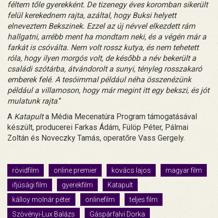
féltem tőle gyerekként. De tizenegy éves koromban sikerült
felül kerekednem rajta, azáltal, hogy Buksi helyett
elneveztem Bekszinek. Ezzel az új névvel elkezdett rám
hallgatni, arrébb ment ha mondtam neki, és a végén már a
farkát is csóválta. Nem volt rossz kutya, és nem tehetett
róla, hogy ilyen morgós volt, de később a név bekerült a
családi szótárba, átvándorolt a sunyi, tényleg rosszakaró
emberek felé. A tesóimmal például néha összenézünk
például a villamoson, hogy már megint itt egy bekszi, és jót
mulatunk rajta
.”
A
Katapult
a Média Mecenatúra Program támogatásával
készült, producerei Farkas Ádám, Fülöp Péter, Pálmai
Zoltán és Noveczky Tamás, operatőre Vass Gergely.
rövidfilm
online premier
kovács lajos
magyar film
ifjúsági film
gyerekfilm
Katapult
kálloy molnár péter
onlinefilm
teljes film
Szövényi-Lux Balázs
Gáspárfalvi Dorka