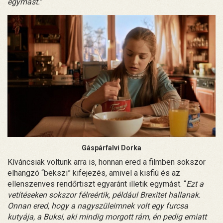
egymást.
”
Gáspárfalvi Dorka
Kíváncsiak voltunk arra is, honnan ered a filmben sokszor
elhangzó “bekszi” kifejezés, amivel a kisfiú és az
ellenszenves rendőrtiszt egyaránt illetik egymást. “
Ezt a
vetítéseken sokszor félreértik, például Brexitet hallanak.
Onnan ered, hogy a nagyszüleimnek volt egy furcsa
kutyája, a Buksi, aki mindig morgott rám, én pedig emiatt