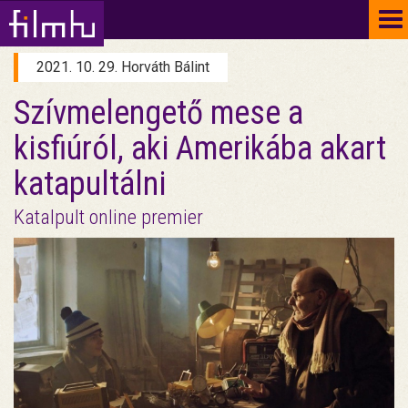
To
na
2021. 10. 29. Horváth Bálint
Szívmelengető mese a
kisfiúról, aki Amerikába akart
katapultálni
Katalpult online premier