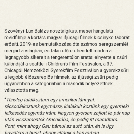
Szövényi-Lux Balázs nosztalgikus, mesei hangulatú
rövidfilmje a kortárs magyar ifjúsági filmek kicsinyke táborát
erősíti. 2019-es bemutatkozása óta számos seregszemlét
megjárt a világban, és talán előre elrendelt módon a
legnagyobb sikereit a tengerentúlon aratta: elnyerte a zsűri
különdíját a seattle-i Children's Film Festivalon, a 37.
Chicagói Nemzetközi Gyerekfilm Fesztiválon a gyerekzsűri
a legjobb élőszereplős filmnek, az ifjúsági zsűri pedig
ugyanebben a kategóriában a második helyezettnek
választotta meg.
“
Tényleg találkoztam egy amerikai lánnyal,
rácsodálkoztunk egymásra, kialakult köztünk egy gyermeki
lelkesedés egymás iránt. Nagyon gyorsan zajlott le, pár nap
után visszamentek Amerikába, én pedig itt maradtam.
Pont, mint ahogy Gau bámul az autó után, én is úgy
figyeltem a buszt, ahogy eltűnik a kanyarban.