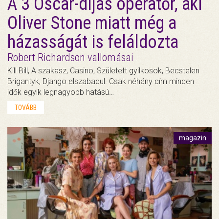
A 3 Oscar-díjas operatőr, aki
Oliver Stone miatt még a
házasságát is feláldozta
Robert Richardson vallomásai
Kill Bill, A szakasz, Casino, Született gyilkosok, Becstelen
Brigantyk, Django elszabadul. Csak néhány cím minden
idők egyik legnagyobb hatású…
TOVÁBB
magazin