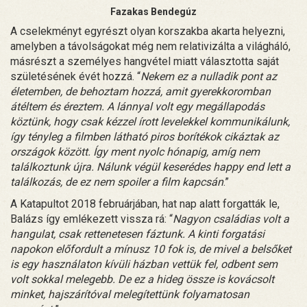
Fazakas Bendegúz
A cselekményt egyrészt olyan korszakba akarta helyezni,
amelyben a távolságokat még nem relativizálta a világháló,
másrészt a személyes hangvétel miatt választotta saját
születésének évét hozzá. “
Nekem ez a nulladik pont az
életemben, de behoztam hozzá, amit gyerekkoromban
átéltem és éreztem. A lánnyal volt egy megállapodás
köztünk, hogy csak kézzel írott levelekkel kommunikálunk,
így tényleg a filmben látható piros borítékok cikáztak az
országok között. Így ment nyolc hónapig, amíg nem
találkoztunk újra. Nálunk végül keserédes happy end lett a
találkozás, de ez nem spoiler a film kapcsán
.”
A Katapultot 2018 februárjában, hat nap alatt forgatták le,
Balázs így emlékezett vissza rá: “
Nagyon családias volt a
hangulat, csak rettenetesen fáztunk. A kinti forgatási
napokon előfordult a mínusz 10 fok is, de mivel a belsőket
is egy használaton kívüli házban vettük fel, odbent sem
volt sokkal melegebb. De ez a hideg össze is kovácsolt
minket, hajszárítóval melegítettünk folyamatosan