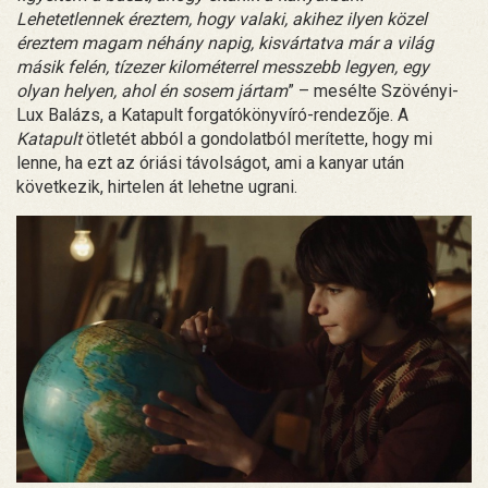
Lehetetlennek éreztem, hogy valaki, akihez ilyen közel
éreztem magam néhány napig, kisvártatva már a világ
másik felén, tízezer kilométerrel messzebb legyen, egy
olyan helyen, ahol én sosem jártam
” – mesélte Szövényi-
Lux Balázs, a Katapult forgatókönyvíró-rendezője. A
Katapult
ötletét abból a gondolatból merítette, hogy mi
lenne, ha ezt az óriási távolságot, ami a kanyar után
következik, hirtelen át lehetne ugrani.