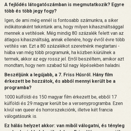
A fejlődés látogatószámban is megmutatkozik? Egyre
több és több jegy fogy?
Igen, de ami még ennél is fontosabb számunkra, a siker
indikátoraként tekintünk arra, hogy milyen kihasználtsággal
mennek a vetítések. Még mindig 80 százalék felett van az
átlagos kihasználtság, annak ellenére, hogy évről évre több
vetítés van. Ezt a 80 százalékot szeretnénk megtartani -
hiába van még több programunk, ha közben kiürülnek a
termek, akkor az egy rossz jel. Erről beszéltem, amikor azt
mondtam, hogy nem szabad túl nagy lépésekben haladni.
Beszéljünk a legújabb, a 7. Friss Húsról. Hány film
érkezett be hozzátok, és abból mennyi került be a
programba?
1000 külföldi és 150 magyar film érkezett be, ebből 17
külföldi és 29 magyar került be a versenyprogramba. Ezen
kívül van queer és horrorszekciónk, illetve két francia
válogatásunk is.
Ez hálás helyzet akkor: van miből válogatni, és tényleg