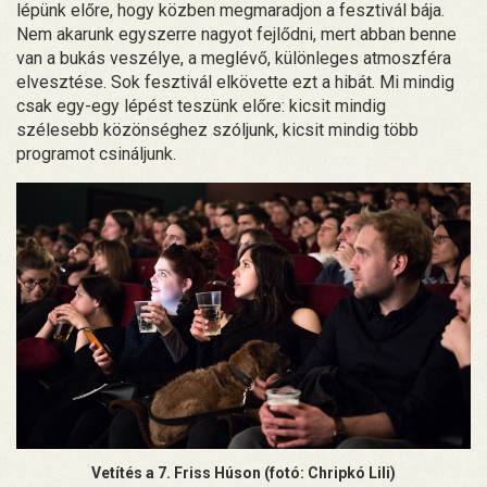
lépünk előre, hogy közben megmaradjon a fesztivál bája.
Nem akarunk egyszerre nagyot fejlődni, mert abban benne
van a bukás veszélye, a meglévő, különleges atmoszféra
elvesztése. Sok fesztivál elkövette ezt a hibát. Mi mindig
csak egy-egy lépést teszünk előre: kicsit mindig
szélesebb közönséghez szóljunk, kicsit mindig több
programot csináljunk.
Vetítés a 7. Friss Húson (fotó: Chripkó Lili)