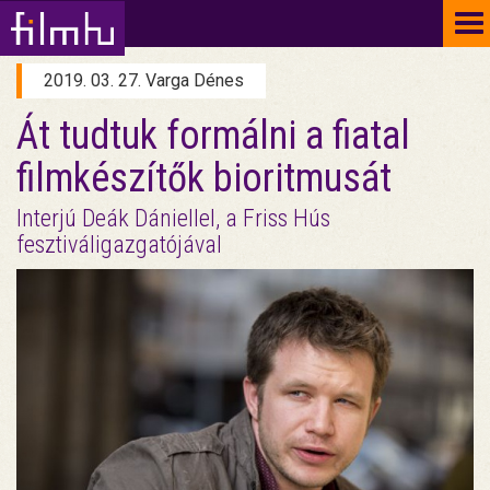
To
na
2019. 03. 27. Varga Dénes
Át tudtuk formálni a fiatal
filmkészítők bioritmusát
Interjú Deák Dániellel, a Friss Hús
fesztiváligazgatójával