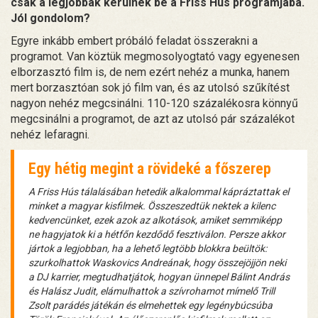
csak a legjobbak kerülnek be a Friss Hús programjába.
Jól gondolom?
Egyre inkább embert próbáló feladat összerakni a
programot. Van köztük megmosolyogtató vagy egyenesen
elborzasztó film is, de nem ezért nehéz a munka, hanem
mert borzasztóan sok jó film van, és az utolsó szűkítést
nagyon nehéz megcsinálni. 110-120 százalékosra könnyű
megcsinálni a programot, de azt az utolsó pár százalékot
nehéz lefaragni.
Egy hétig megint a rövideké a főszerep
A Friss Hús tálalásában hetedik alkalommal kápráztattak el
minket a magyar kisfilmek. Összeszedtük nektek a kilenc
kedvencünket, ezek azok az alkotások, amiket semmiképp
ne hagyjatok ki a hétfőn kezdődő fesztiválon. Persze akkor
jártok a legjobban, ha a lehető legtöbb blokkra beültök:
szurkolhattok Waskovics Andreának, hogy összejöjjön neki
a DJ karrier, megtudhatjátok, hogyan ünnepel Bálint András
és Halász Judit, elámulhattok a szívrohamot mímelő Trill
Zsolt parádés játékán és elmehettek egy legénybúcsúba