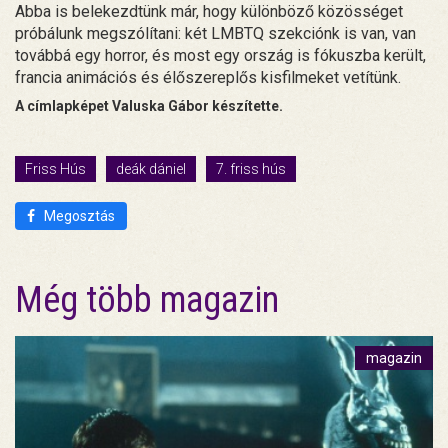
Abba is belekezdtünk már, hogy különböző közösséget
próbálunk megszólítani: két LMBTQ szekciónk is van, van
továbbá egy horror, és most egy ország is fókuszba került,
francia animációs és élőszereplős kisfilmeket vetítünk.
A címlapképet Valuska Gábor készítette.
Friss Hús
deák dániel
7. friss hús
Megosztás
Még több magazin
magazin