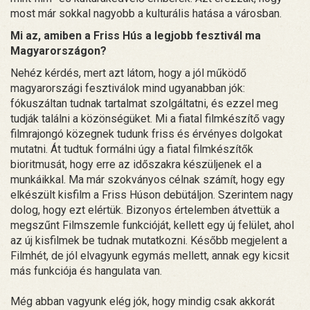
most már sokkal nagyobb a kulturális hatása a városban.
Mi az, amiben a Friss Hús a legjobb fesztivál ma
Magyarországon?
Nehéz kérdés, mert azt látom, hogy a jól működő
magyarországi fesztiválok mind ugyanabban jók:
fókuszáltan tudnak tartalmat szolgáltatni, és ezzel meg
tudják találni a közönségüket. Mi a fiatal filmkészítő vagy
filmrajongó közegnek tudunk friss és érvényes dolgokat
mutatni. Át tudtuk formálni úgy a fiatal filmkészítők
bioritmusát, hogy erre az időszakra készüljenek el a
munkáikkal. Ma már szokványos célnak számít, hogy egy
elkészült kisfilm a Friss Húson debütáljon. Szerintem nagy
dolog, hogy ezt elértük. Bizonyos értelemben átvettük a
megszűnt Filmszemle funkcióját, kellett egy új felület, ahol
az új kisfilmek be tudnak mutatkozni. Később megjelent a
Filmhét, de jól elvagyunk egymás mellett, annak egy kicsit
más funkciója és hangulata van.
Még abban vagyunk elég jók, hogy mindig csak akkorát