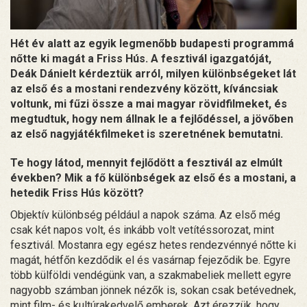
Hét év alatt az egyik legmenőbb budapesti programmá
nőtte ki magát a Friss Hús. A fesztivál igazgatóját,
Deák Dánielt kérdeztük arról, milyen különbségeket lát
az első és a mostani rendezvény között, kíváncsiak
voltunk, mi fűzi össze a mai magyar rövidfilmeket, és
megtudtuk, hogy nem állnak le a fejlődéssel, a jövőben
az első nagyjátékfilmeket is szeretnének bemutatni.
Te hogy látod, mennyit fejlődött a fesztivál az elmúlt
években? Mik a fő különbségek az első és a mostani, a
hetedik Friss Hús között?
Objektív különbség például a napok száma. Az első még
csak két napos volt, és inkább volt vetítéssorozat, mint
fesztivál. Mostanra egy egész hetes rendezvénnyé nőtte ki
magát, hétfőn kezdődik el és vasárnap fejeződik be. Egyre
több külföldi vendégünk van, a szakmabeliek mellett egyre
nagyobb számban jönnek nézők is, sokan csak betévednek,
mint film- és kultúrakedvelő emberek. Azt érezzük, hogy