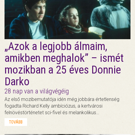
„Azok a legjobb álmaim,
amikben meghalok” – ismét
mozikban a 25 éves Donnie
Darko
28 nap van a világvégéig
Az első mozibemutatója idén még jobbára értetlenség
fogadta Richard Kelly ambíciózus, a kertvárosi
felnövéstörténetet sci-fivel és melankolikus…
TOVÁBB