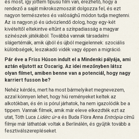
és most, így jöttem típusú film van, érezhető, hogy a
rendező a saját mikrokozmoszát dolgozza fel, és ezt
nagyon természetes és valósághű módon tudja megtenni.
Az is nagyon jó és üdvözlendő dolog, hogy egy-két
kivételtől eltekintve eltűnt a színpadiasság a magyar
színészek játékából. Továbbá vannak társadalmi
slágertémák, amik újból és újból megjelennek: szociális
különbségek, leszakadó vidék vagy éppen a migráció.
Pár éve a Friss Húson indult el a Mindenki pályája, ami
aztán eljutott az Oscarig. Az idei mezőnyben látsz
olyan filmet, amiben benne van a potenciál, hogy nagy
karriert fusson be?
Nehéz kérdés, mert ha most bármelyiket megnevezem,
azzal könnyen lehet, hogy hiú reményeket keltek az
alkotókban, és én is pórul járhatok, ha nem igazolódik be a
tippem. Vannak filmek, amik már eleve elkezdték ezt az
utat, Tóth Luca
Lidérc úr
-a és Buda Flóra Anna
Entrópia
című
filmje már láthatóak voltak a Berlinálén, és gyűjtik tovább a
fesztiválszerepléseket.