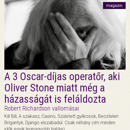
magazin
A 3 Oscar-díjas operatőr, aki
Oliver Stone miatt még a
házasságát is feláldozta
Robert Richardson vallomásai
Kill Bill, A szakasz, Casino, Született gyilkosok, Becstelen
Brigantyk, Django elszabadul. Csak néhány cím minden
idők egyik legnagyobb hatású…