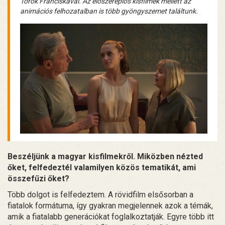
Török Franciskával. Az élőszereplős kisfilmek mellett az
animációs felhozatalban is több gyöngyszemet találtunk.
Beszéljünk a magyar kisfilmekről. Miközben nézted
őket, felfedeztél valamilyen közös tematikát, ami
összefűzi őket?
Több dolgot is felfedeztem. A rövidfilm elsősorban a
fiatalok formátuma, így gyakran megjelennek azok a témák,
amik a fiatalabb generációkat foglalkoztatják. Egyre több itt