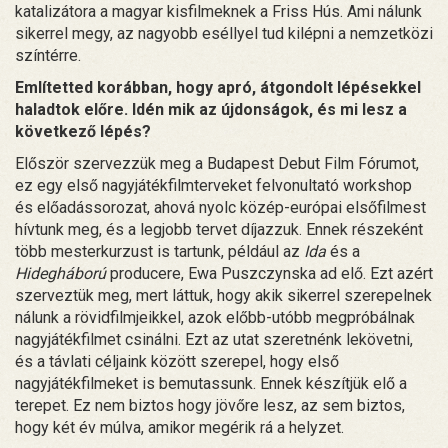
katalizátora a magyar kisfilmeknek a Friss Hús. Ami nálunk
sikerrel megy, az nagyobb eséllyel tud kilépni a nemzetközi
színtérre.
Említetted korábban, hogy apró, átgondolt lépésekkel
haladtok előre. Idén mik az újdonságok, és mi lesz a
következő lépés?
Először szervezzük meg a Budapest Debut Film Fórumot,
ez egy első nagyjátékfilmterveket felvonultató workshop
és előadássorozat, ahová nyolc közép-európai elsőfilmest
hívtunk meg, és a legjobb tervet díjazzuk. Ennek részeként
több mesterkurzust is tartunk, például az
Ida
és a
Hidegháború
producere, Ewa Puszczynska ad elő. Ezt azért
szerveztük meg, mert láttuk, hogy akik sikerrel szerepelnek
nálunk a rövidfilmjeikkel, azok előbb-utóbb megpróbálnak
nagyjátékfilmet csinálni. Ezt az utat szeretnénk lekövetni,
és a távlati céljaink között szerepel, hogy első
nagyjátékfilmeket is bemutassunk. Ennek készítjük elő a
terepet. Ez nem biztos hogy jövőre lesz, az sem biztos,
hogy két év múlva, amikor megérik rá a helyzet.