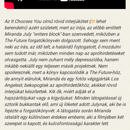
Az It Chooses You című rövid interjúkötet (
itt
lehet
berendelni) azért született, mert az írója, az előbb említett
Miranda July "writers block"-ban szenvedett, miközben a
The Future forgatókönyvén dolgozott. Sehogy sem ment
neki az írás, az idő telt, a határidő fojtogatott, ő mozdulni
sem tudott már, miközben minden nap az apróhirdetéseket
olvasgatta. July nem zuhant mély depresszióba, hanem
inkább nekiállt egy teljesen másik projektnek. Nem
spoilereznék, mert a könyv kapcsolódik a The Future-höz,
de annyit elárulok, Miranda és egy fotós végigjárták Los
Angelest, bekopogtak az apróhirdetőkhöz, akikkel rövid
interjúkat készítettek. Kik ők, miért adják el a
hajszárítójukat vagy a kígyójukat. Minden látogatással új
sztorik bukkantak elő, ami új löketet adott Julynak, aki be is
fejezte a forgatókönyvét. A látogatás során Miranda
rátalált egy különösen érdekes emberre, aki a filmjében két
szerepet is kapott, és kulcsfontosságú karakter lett.