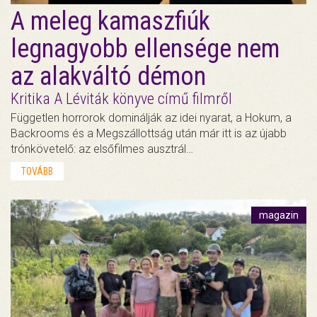
A meleg kamaszfiúk
legnagyobb ellensége nem
az alakváltó démon
Kritika A Léviták könyve című filmről
Független horrorok dominálják az idei nyarat, a Hokum, a
Backrooms és a Megszállottság után már itt is az újabb
trónkövetelő: az elsőfilmes ausztrál…
TOVÁBB
magazin