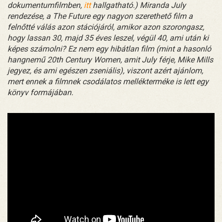
dokumentumfilmben,
itt
hallgatható.) Miranda July
rendezése, a The Future egy nagyon szerethető film a
felnőtté válás azon stációjáról, amikor azon szorongasz,
hogy lassan 30, majd 35 éves leszel, végül 40, ami után ki
képes számolni? Ez nem egy hibátlan film (mint a hasonló
hangnemű 20th Century Women, amit July férje, Mike Mills
jegyez, és ami egészen zseniális), viszont azért ajánlom,
mert ennek a filmnek csodálatos mellékterméke is lett egy
könyv formájában.