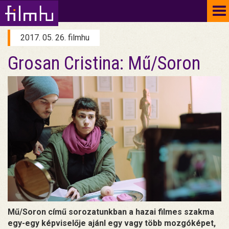
To
na
2017. 05. 26. filmhu
Grosan Cristina: Mű/Soron
Mű/Soron című sorozatunkban a hazai filmes szakma
egy-egy képviselője ajánl egy vagy több mozgóképet,