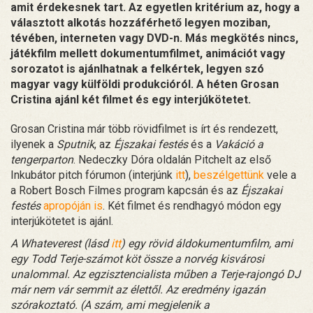
amit érdekesnek tart. Az egyetlen kritérium az, hogy a
választott alkotás hozzáférhető legyen moziban,
tévében, interneten vagy DVD-n. Más megkötés nincs,
játékfilm mellett dokumentumfilmet, animációt vagy
sorozatot is ajánlhatnak a felkértek, legyen szó
magyar vagy külföldi produkcióról. A héten Grosan
Cristina ajánl két filmet és egy interjúkötetet.
Grosan Cristina már több rövidfilmet is írt és rendezett,
ilyenek a
Sputnik
, az
Éjszakai festés
és a
Vakáció a
tengerparton
. Nedeczky Dóra oldalán Pitchelt az első
Inkubátor pitch fórumon (interjúnk
itt
),
beszélgettünk
vele a
a Robert Bosch Filmes program kapcsán és az
Éjszakai
festés
apropóján is
. Két filmet és rendhagyó módon egy
interjúkötetet is ajánl.
A Whateverest (lásd
itt
) egy rövid áldokumentumfilm, ami
egy Todd Terje-számot köt össze a norvég kisvárosi
unalommal. Az egzisztencialista műben a Terje-rajongó DJ
már nem vár semmit az élettől. Az eredmény igazán
szórakoztató. (A szám, ami megjelenik a