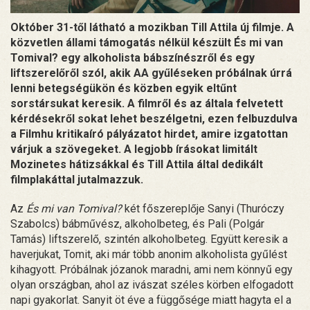
Október 31-től látható a mozikban Till Attila új filmje. A
közvetlen állami támogatás nélkül készült És mi van
Tomival? egy alkoholista bábszínészről és egy
liftszerelőről szól, akik AA gyűléseken próbálnak úrrá
lenni betegségükön és közben egyik eltűnt
sorstársukat keresik. A filmről és az általa felvetett
kérdésekről sokat lehet beszélgetni, ezen felbuzdulva
a Filmhu kritikaíró pályázatot hirdet, amire izgatottan
várjuk a szövegeket. A legjobb írásokat limitált
Mozinetes hátizsákkal és Till Attila által dedikált
filmplakáttal jutalmazzuk.
Az
És mi van Tomival?
két főszereplője Sanyi (Thuróczy
Szabolcs) bábművész, alkoholbeteg, és Pali (Polgár
Tamás) liftszerelő, szintén alkoholbeteg. Együtt keresik a
haverjukat, Tomit, aki már több anonim alkoholista gyűlést
kihagyott. Próbálnak józanok maradni, ami nem könnyű egy
olyan országban, ahol az ivászat széles körben elfogadott
napi gyakorlat. Sanyit öt éve a függősége miatt hagyta el a