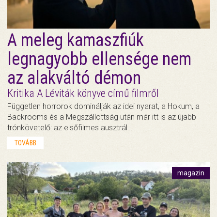
A meleg kamaszfiúk
legnagyobb ellensége nem
az alakváltó démon
Kritika A Léviták könyve című filmről
Független horrorok dominálják az idei nyarat, a Hokum, a
Backrooms és a Megszállottság után már itt is az újabb
trónkövetelő: az elsőfilmes ausztrál…
TOVÁBB
magazin