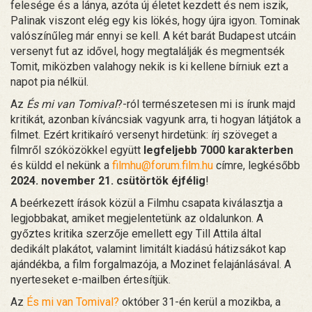
felesége és a lánya, azóta új életet kezdett és nem iszik,
Palinak viszont elég egy kis lökés, hogy újra igyon. Tominak
valószínűleg már ennyi se kell. A két barát Budapest utcáin
versenyt fut az idővel, hogy megtalálják és megmentsék
Tomit, miközben valahogy nekik is ki kellene bírniuk ezt a
napot pia nélkül.
Az
És mi van Tomival
?-ról természetesen mi is írunk majd
kritikát, azonban kíváncsiak vagyunk arra, ti hogyan látjátok a
filmet. Ezért kritikaíró versenyt hirdetünk: írj szöveget a
filmről szóközökkel együtt
legfeljebb 7000 karakterben
és küldd el nekünk a
filmhu@forum.film.hu
címre, legkésőbb
2024. november 21. csütörtök éjfélig
!
A beérkezett írások közül a Filmhu csapata kiválasztja a
legjobbakat, amiket megjelentetünk az oldalunkon. A
győztes kritika szerzője emellett egy Till Attila által
dedikált plakátot, valamint limitált kiadású hátizsákot kap
ajándékba, a film forgalmazója, a Mozinet felajánlásával. A
nyerteseket e-mailben értesítjük.
Az
És mi van Tomival?
október 31-én kerül a mozikba, a