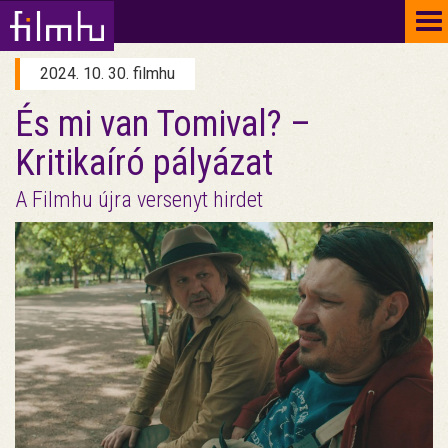
To
na
2024. 10. 30. filmhu
És mi van Tomival? –
Kritikaíró pályázat
A Filmhu újra versenyt hirdet