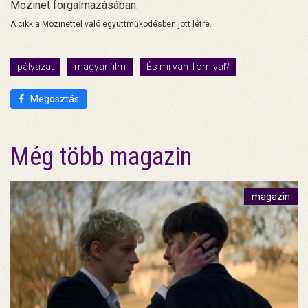
Mozinet forgalmazásában.
A cikk a Mozinettel való együttműködésben jött létre.
pályázat
magyar film
És mi van Tomival?
Megosztás
Még több magazin
magazin