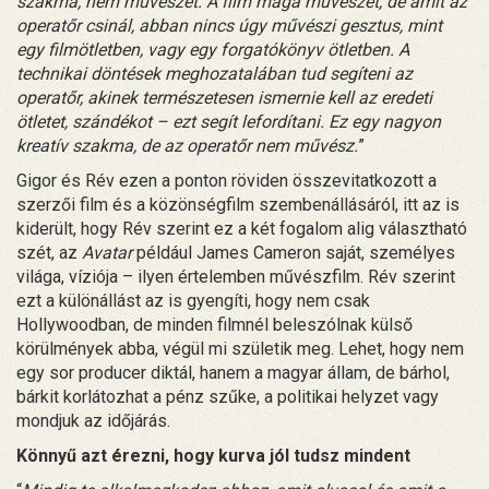
szakma, nem művészet. A film maga művészet, de amit az
operatőr csinál, abban nincs úgy művészi gesztus, mint
egy filmötletben, vagy egy forgatókönyv ötletben. A
technikai döntések meghozatalában tud segíteni az
operatőr, akinek természetesen ismernie kell az eredeti
ötletet, szándékot – ezt segít lefordítani. Ez egy nagyon
kreatív szakma, de az operatőr nem művész.
”
Gigor és Rév ezen a ponton röviden összevitatkozott a
szerzői film és a közönségfilm szembenállásáról, itt az is
kiderült, hogy Rév szerint ez a két fogalom alig választható
szét, az
Avatar
például James Cameron saját, személyes
világa, víziója – ilyen értelemben művészfilm. Rév szerint
ezt a különállást az is gyengíti, hogy nem csak
Hollywoodban, de minden filmnél beleszólnak külső
körülmények abba, végül mi születik meg. Lehet, hogy nem
egy sor producer diktál, hanem a magyar állam, de bárhol,
bárkit korlátozhat a pénz szűke, a politikai helyzet vagy
mondjuk az időjárás.
Könnyű azt érezni, hogy kurva jól tudsz mindent