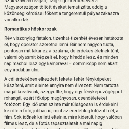
szűkszavúan reagált). Míg Gigor kérdéseivel a
Magyarországon töltött éveket tematizálta, addig a
közönség kérdései főként a tengerentúli pályaszakaszra
vonatkoztak.
Romantikus hőskorszak
Rév viszonylag fiatalon, tizenhat-tizenhét évesen határozta
el, hogy operatőr szeretne lenni. Bár nem nagyon tudta,
pontosan mit takar ez a szakma, de érdekes életnek tűnt,
valami olyasmit képzelt el, hogy híradós lesz, és minden
nap máshol lesz egy kamerával – semmiképp nem akart
egy irodában ülni.
A cél érdekében elkezdett fekete-fehér fényképeket
készíteni, amit eleinte annyira nem élvezett. Nem tartotta
magát kreatívnak, szégyellte, hogy egy fényképezőgéppel
rohangál, ezért főképp magányosan, csendéleteket
fotózott. Egy idő után szinte már túlságosan is érdekelni
kezdte a fotó, jobban is, mint az eredetileg kitűzött cél, a
film. Sok időnek kellett eltelnie, mire kiderült, hogy valóban
filmes lesz, de a fotós tapasztalatait a mai napig