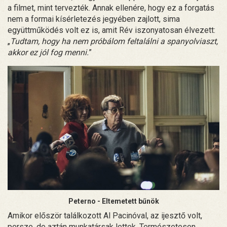
a filmet, mint tervezték. Annak ellenére, hogy ez a forgatás
nem a formai kísérletezés jegyében zajlott, sima
együttműködés volt ez is, amit Rév iszonyatosan élvezett:
„
Tudtam, hogy ha nem próbálom feltalálni a spanyolviaszt,
akkor ez jól fog menni.
”
Peterno - Eltemetett bűnök
Amikor először találkozott Al Pacinóval, az ijesztő volt,
persze, de aztán munkatársak lettek. Természetesen