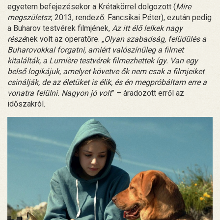
egyetem befejezésekor a Krétakörrel dolgozott (
Mire
megszületsz
, 2013, rendező: Fancsikai Péter), ezután pedig
a Buharov testvérek filmjének,
Az itt élő lelkek nagy
részé
nek volt az operatőre. „
Olyan szabadság, felüdülés a
Buharovokkal forgatni, amiért valószínűleg a filmet
kitalálták, a Lumière testvérek filmezhettek így. Van egy
belső logikájuk, amelyet követve ők nem csak a filmjeiket
csinálják, de az életüket is élik, és én megpróbáltam erre a
vonatra felülni. Nagyon jó volt
” – áradozott erről az
időszakról.