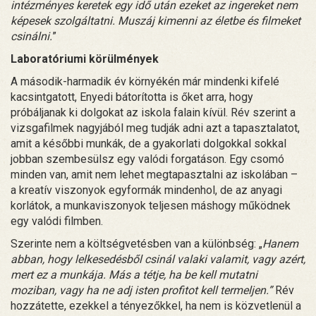
intézményes keretek egy idő után ezeket az ingereket nem
képesek szolgáltatni. Muszáj kimenni az életbe és filmeket
csinálni.
”
Laboratóriumi körülmények
A második-harmadik év környékén már mindenki kifelé
kacsintgatott, Enyedi bátorította is őket arra, hogy
próbáljanak ki dolgokat az iskola falain kívül. Rév szerint a
vizsgafilmek nagyjából meg tudják adni azt a tapasztalatot,
amit a későbbi munkák, de a gyakorlati dolgokkal sokkal
jobban szembesülsz egy valódi forgatáson. Egy csomó
minden van, amit nem lehet megtapasztalni az iskolában –
a kreatív viszonyok egyformák mindenhol, de az anyagi
korlátok, a munkaviszonyok teljesen máshogy működnek
egy valódi filmben.
Szerinte nem a költségvetésben van a különbség: „
Hanem
abban, hogy lelkesedésből csinál valaki valamit, vagy azért,
mert ez a munkája. Más a tétje, ha be kell mutatni
moziban, vagy ha ne adj isten profitot kell termeljen.”
Rév
hozzátette, ezekkel a tényezőkkel, ha nem is közvetlenül a