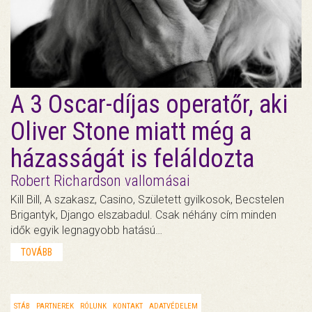
A 3 Oscar-díjas operatőr, aki
Oliver Stone miatt még a
házasságát is feláldozta
Robert Richardson vallomásai
Kill Bill, A szakasz, Casino, Született gyilkosok, Becstelen
Brigantyk, Django elszabadul. Csak néhány cím minden
idők egyik legnagyobb hatású…
TOVÁBB
STÁB
PARTNEREK
RÓLUNK
KONTAKT
ADATVÉDELEM