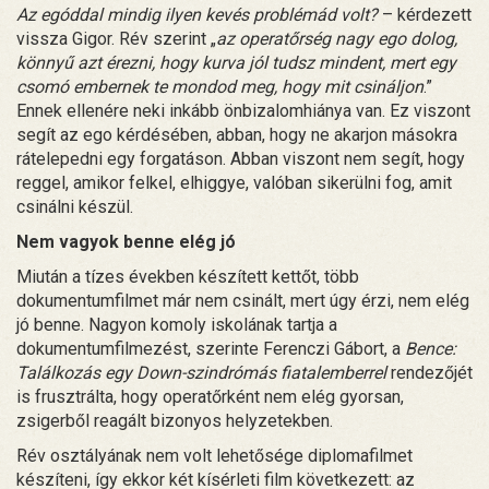
Az egóddal mindig ilyen kevés problémád volt?
– kérdezett
vissza Gigor. Rév szerint „
az operatőrség nagy ego dolog,
könnyű azt érezni, hogy kurva jól tudsz mindent, mert egy
csomó embernek te mondod meg, hogy mit csináljon
.”
Ennek ellenére neki inkább önbizalomhiánya van. Ez viszont
segít az ego kérdésében, abban, hogy ne akarjon másokra
rátelepedni egy forgatáson. Abban viszont nem segít, hogy
reggel, amikor felkel, elhiggye, valóban sikerülni fog, amit
csinálni készül.
Nem vagyok benne elég jó
Miután a tízes években készített kettőt, több
dokumentumfilmet már nem csinált, mert úgy érzi, nem elég
jó benne. Nagyon komoly iskolának tartja a
dokumentumfilmezést, szerinte Ferenczi Gábort, a
Bence:
Találkozás egy Down-szindrómás fiatalemberrel
rendezőjét
is frusztrálta, hogy operatőrként nem elég gyorsan,
zsigerből reagált bizonyos helyzetekben.
Rév osztályának nem volt lehetősége diplomafilmet
készíteni, így ekkor két kísérleti film következett: az