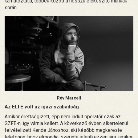
kamatoztatja, többek között a hosszú előkészítő munkák
során.
Rév Marcell
Az ELTE volt az igazi szabadság
Amikor érettségizett, épp nem indult operatőr szak az
SZFE-n, így várnia kellett. A következő évben sikertelenül
felvételizett Kende Jánoshoz, aki később megkereste
telefonon, hogy elmondja, szerinte jelentkezzen újra, amikor