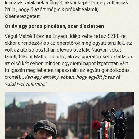
lehúzták valakinek a filmjét, akkor képtelenség volt annak
örülni, hogy ő azért mégis kipróbált valamit,
kísérletezgetett.
Öt év egy poros pincében, szar díszletben
Végül Máthé Tibor és Enyedi Ildikó vette fel az SZFE-re,
ekkor a rendezők és az operatőrök még együtt tanultak, ez
volt az utolsó osztatlan ötéves osztály. Nagyon sokat
tanult, főként Máthé Tibortól, aki az operatőröket oktatta, és
az első két évben minden egyetemi napot izgatottan várt.
Itt igazán meg lehetett tapasztalni az együtt gondolkodás
örömét: „
Van egy élmény abban, hogy együtt jössz rá
valakivel valamire.
”