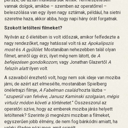
vannak dolgok, amikbe – szemben az operatőrrel –
beleszólása van egy ilyen nagy sztárnak, például, ha sietni
szeretne haza, akkor abba, hogy napi hány órát forgatnak.
Szokott letölteni filmeket?
Nyilván az ő életében is volt időszak, amikor felfedezte a
nagy rendezőket, nagy hatással volt rá az
Apokalipszis
most
és
A gyűlölet
. Mostanában nehezebben talál olyan
filmet, amiről úgy érzi, ilyet még nem látott, de
A
befejezésen gondolkozom
, vagy Jonathan Glazertől
A
felszín alatt
ilyen volt.
A szavaiból érezhető volt, hogy nem sok ideje van moziba
járni, de azért azt elmesélte, mostanában Spielberg
önéletrajzi filmje,
A Fabelman család
hozta lázba –
“
szuperül van felvéve, Janusz Kaminski szolgaian, mégis
virtuóz módon követi a történetet.
” Összeszorul az
operatőri szíve, hogy az emberek moziba járás helyett
letöltenek? Szerinte jó megnézni moziban a filmeket,
egyszerűen jobb élmény, de nem fog bánkódni amiatt, ha
valaki iPaden nézi meg, amit csinált.