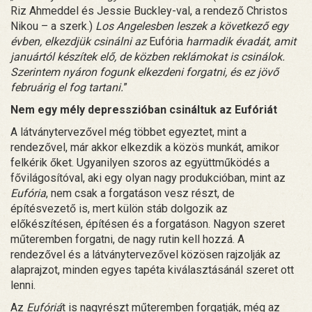
Riz Ahmeddel és Jessie Buckley-val, a rendező Christos
Nikou – a szerk.)
Los Angelesben leszek a következő egy
évben, elkezdjük csinálni az
Eufória
harmadik évadát, amit
januártól készítek elő, de közben reklámokat is csinálok.
Szerintem nyáron fogunk elkezdeni forgatni, és ez jövő
februárig el fog tartani.
”
Nem egy mély depresszióban csináltuk az Eufóriát
A látványtervezővel még többet egyeztet, mint a
rendezővel, már akkor elkezdik a közös munkát, amikor
felkérik őket. Ugyanilyen szoros az együttműködés a
fővilágosítóval, aki egy olyan nagy produkcióban, mint az
Eufória
, nem csak a forgatáson vesz részt, de
építésvezető is, mert külön stáb dolgozik az
előkészítésen, építésen és a forgatáson. Nagyon szeret
műteremben forgatni, de nagy rutin kell hozzá. A
rendezővel és a látványtervezővel közösen rajzolják az
alaprajzot, minden egyes tapéta kiválasztásánál szeret ott
lenni.
Az
Eufóriá
t is nagyrészt műteremben forgatják, még az