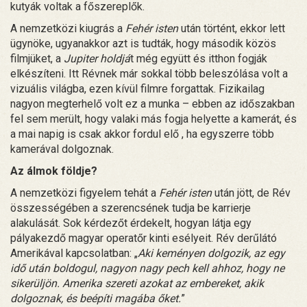
kutyák voltak a főszereplők.
A nemzetközi kiugrás a
Fehér isten
után történt, ekkor lett
ügynöke, ugyanakkor azt is tudták, hogy második közös
filmjüket, a
Jupiter holdjá
t még együtt és itthon fogják
elkészíteni. Itt Révnek már sokkal több beleszólása volt a
vizuális világba, ezen kívül filmre forgattak. Fizikailag
nagyon megterhelő volt ez a munka – ebben az időszakban
fel sem merült, hogy valaki más fogja helyette a kamerát, és
a mai napig is csak akkor fordul elő , ha egyszerre több
kamerával dolgoznak.
Az álmok földje?
A nemzetközi figyelem tehát a
Fehér isten
után jött, de Rév
összességében a szerencsének tudja be karrierje
alakulását. Sok kérdezőt érdekelt, hogyan látja egy
pályakezdő magyar operatőr kinti esélyeit. Rév derűlátó
Amerikával kapcsolatban: „
Aki keményen dolgozik, az egy
idő után boldogul, nagyon nagy pech kell ahhoz, hogy ne
sikerüljön. Amerika szereti azokat az embereket, akik
dolgoznak, és beépíti magába őket.
”