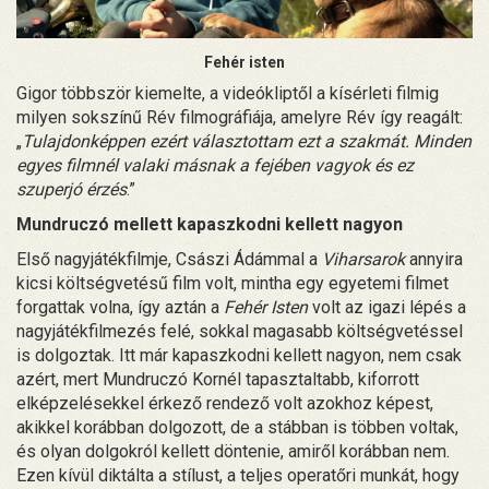
Fehér isten
Gigor többször kiemelte, a videókliptől a kísérleti filmig
milyen sokszínű Rév filmográfiája, amelyre Rév így reagált:
„
Tulajdonképpen ezért választottam ezt a szakmát. Minden
egyes filmnél valaki másnak a fejében vagyok és ez
szuperjó érzés
.”
Mundruczó mellett kapaszkodni kellett nagyon
Első nagyjátékfilmje, Császi Ádámmal a
Viharsarok
annyira
kicsi költségvetésű film volt, mintha egy egyetemi filmet
forgattak volna, így aztán a
Fehér Isten
volt az igazi lépés a
nagyjátékfilmezés felé, sokkal magasabb költségvetéssel
is dolgoztak. Itt már kapaszkodni kellett nagyon, nem csak
azért, mert Mundruczó Kornél tapasztaltabb, kiforrott
elképzelésekkel érkező rendező volt azokhoz képest,
akikkel korábban dolgozott, de a stábban is többen voltak,
és olyan dolgokról kellett döntenie, amiről korábban nem.
Ezen kívül diktálta a stílust, a teljes operatőri munkát, hogy