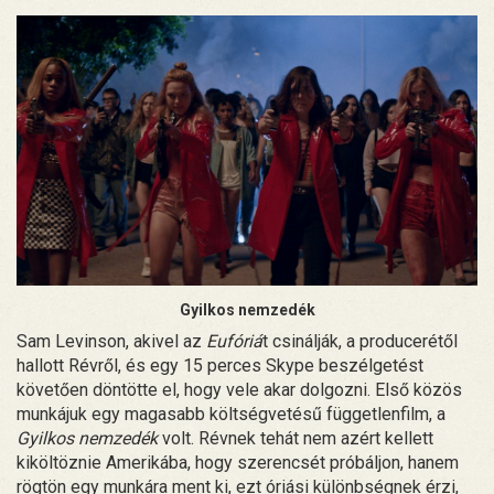
Gyilkos nemzedék
Sam Levinson, akivel az
Eufóriá
t csinálják, a producerétől
hallott Révről, és egy 15 perces Skype beszélgetést
követően döntötte el, hogy vele akar dolgozni. Első közös
munkájuk egy magasabb költségvetésű függetlenfilm, a
Gyilkos nemzedék
volt. Révnek tehát nem azért kellett
kiköltöznie Amerikába, hogy szerencsét próbáljon, hanem
rögtön egy munkára ment ki, ezt óriási különbségnek érzi,