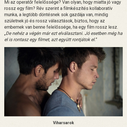
Mi az operatőr felelőssége? Van olyan, hogy miatta jó vagy
rossz egy film? Rév szerint a filmkészítés kollaboratív
munka, a legtöbb döntésnek sok gazdája van, mindig
születnek jó és rossz választások, biztos, hogy az
embernek van benne felelőssége, ha egy film rossz lesz.
„
De nehéz a végén már ezt elválasztani. Jó esetben még ha
el is rontasz egy filmet, azt együtt rontjátok el.
”
Viharsarok