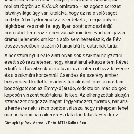
mellett rögtön az
Eufóriá
t említette – az egész sorozat
látványvilága úgy van kitalálva, hogy az ne a valóságot
imitálja. A hallgatóságot az is érdekelte, mégis milyen
légkörben vesznek fel egy ilyen sötét atmoszférájú
sorozatot: természetesen vannak minden évadban igazán
drámai jelenetek, amikor a stáb sem heherészik, de Rév
összességében igazán jó hangulatú forgatásnak tartja.
A hosszúra nyúlt este alatt olyan sok szakmai helyzetről
esett szó részletesen, hogy akaratlanul elképzeltem Révet
a külföldi forgatásokon melózni: szerintem ott is a lényegre
és a szakmára koncentrál. Csendes és szerény ember
benyomását keltette, evidens témák iránt, mint a mostani
beszélgetésen az Emmy-díjátadó, érdektelen, más dolgok
kapcsán viszont határtalanul lelkes. Az elhangzottak alapján
szanaszét dolgozza magát, fegyelmezett, tudatos, bár arra
a kérdésre neki sincs pontos válasza, hogy miképpen lehet
más is hasonlóan sikeres – a kitartás talán kevés lesz.
Címlapkép: Rév Marcell / Fotó: MTI / Kallos Bea