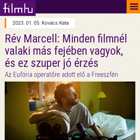
To
na
2023. 01. 05. Kovács Kata
Rév Marcell: Minden filmnél
valaki más fejében vagyok,
és ez szuper jó érzés
Az Eufória operatőre adott elő a Freeszfén