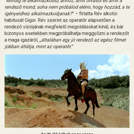
“
Mindig te alkalmazkodsz ahhoz, amit olvasol és amit a
rendező mond, soha nem próbálod elérni, hogy hozzád, a te
igényeidhez alkalmazkodjanak?
” – firtatta Rév alkotói
habitusát Gigor. Rév szerint az operatőr alapvetően a
rendező víziójának megfelelő megoldásokat kínál, és bár
bizonyos esetekben megpróbálhatja meggyőzni a rendezőt
a maga igazáról, „
általában egy jó rendező az egész filmet
jobban átlátja, mint az operatőr.
”