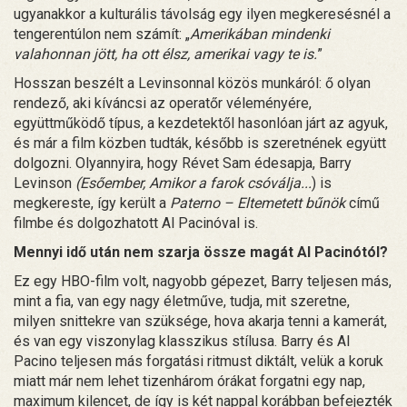
ugyanakkor a kulturális távolság egy ilyen megkeresésnél a
tengerentúlon nem számít: „
Amerikában mindenki
valahonnan jött, ha ott élsz, amerikai vagy te is.
”
Hosszan beszélt a Levinsonnal közös munkáról: ő olyan
rendező, aki kíváncsi az operatőr véleményére,
együttműködő típus, a kezdetektől hasonlóan járt az agyuk,
és már a film közben tudták, később is szeretnének együtt
dolgozni. Olyannyira, hogy Révet Sam édesapja, Barry
Levinson
(Esőember, Amikor a farok csóválja...
) is
megkereste, így került a
Paterno – Eltemetett bűnök
című
filmbe és dolgozhatott Al Pacinóval is.
Mennyi idő után nem szarja össze magát Al Pacinótól?
Ez egy HBO-film volt, nagyobb gépezet, Barry teljesen más,
mint a fia, van egy nagy életműve, tudja, mit szeretne,
milyen snittekre van szüksége, hova akarja tenni a kamerát,
és van egy viszonylag klasszikus stílusa. Barry és Al
Pacino teljesen más forgatási ritmust diktált, velük a koruk
miatt már nem lehet tizenhárom órákat forgatni egy nap,
maximum kilencet, de így is két nappal korábban befejezték