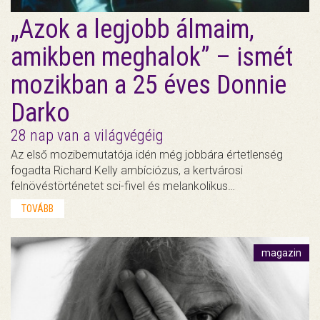
„Azok a legjobb álmaim,
amikben meghalok” – ismét
mozikban a 25 éves Donnie
Darko
28 nap van a világvégéig
Az első mozibemutatója idén még jobbára értetlenség
fogadta Richard Kelly ambíciózus, a kertvárosi
felnövéstörténetet sci-fivel és melankolikus…
TOVÁBB
magazin