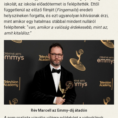
iskolát, az iskolai előadótermet is felépítették. Ettől
függetlenül az előző filmjét (
Fingernails
) eredeti
helyszíneken forgatta, és ezt ugyanolyan kihívásnak érzi,
mint amikor egy hatalmas stábbal mindent nulláról
felépítenek: “
van, amikor a valóság érdekesebb, mint az,
amit kitalálsz.
”
Rév Marcell az Emmy-díj átadón
A nem realista vizuális világra példaként a videoklipek