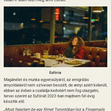
Eufória
Magánélet és munka egyensúlyáról, az emigrálás
árnyoldalairól nem szívesen beszélt, de annyi azért kiderült,
ebben az évben a családja kedvéért nem fog utazgatni,
tervei szerint az Eufóriát 2023-ban majdnem fél évig
készítik elő:
„
Most fejeztem be egy filmet Torontóban
(ez a
Fingernails