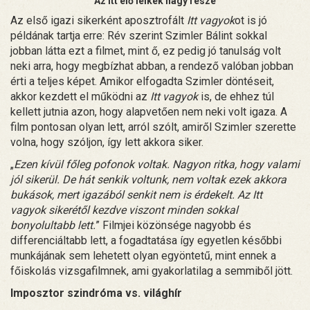
Az itt élő lelkek nagy része
Az első igazi sikerként aposztrofált
Itt vagyok
ot is jó
példának tartja erre: Rév szerint Szimler Bálint sokkal
jobban látta ezt a filmet, mint ő, ez pedig jó tanulság volt
neki arra, hogy megbízhat abban, a rendező valóban jobban
érti a teljes képet. Amikor elfogadta Szimler döntéseit,
akkor kezdett el működni az
Itt vagyok
is, de ehhez túl
kellett jutnia azon, hogy alapvetően nem neki volt igaza. A
film pontosan olyan lett, arról szólt, amiről Szimler szerette
volna, hogy szóljon, így lett akkora siker.
„
Ezen kívül főleg pofonok voltak. Nagyon ritka, hogy valami
jól sikerül. De hát senkik voltunk, nem voltak ezek akkora
bukások, mert igazából senkit nem is érdekelt. Az Itt
vagyok sikerétől kezdve viszont minden sokkal
bonyolultabb lett.
” Filmjei közönsége nagyobb és
differenciáltabb lett, a fogadtatása így egyetlen későbbi
munkájának sem lehetett olyan egyöntetű, mint ennek a
főiskolás vizsgafilmnek, ami gyakorlatilag a semmiből jött.
Imposztor szindróma vs. világhír