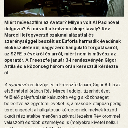
Miért művészfilm az Avatar? Milyen volt Al Pacinóval
dolgozni? És mi volt a kedvenc filmje tavaly? Rév
Marcell lefegyverző szakmai alázattal és
szerénységgel beszélt az Eufória harmadik évadának
előkészületeiről, nagyszerű hangulatú forgatásairól,
az SZFE-s évekről és arról, miért nem is művész az
operatőr. A Freeszfe január 3-i rendezvényén Gigor
Attila és a közönség három órán keresztül kérdezte
őt.
A nyomozó
rendezője és a Freeszfe tanára, Gigor Attila az
első másfél órában Rév Marcell eddigi, tizenhét évet
felölelő pályafutásán kalauzolta végig a közönséget,
beleértve az egyetemi éveket is, a második etapban pedig
teret engedett a hallgatóság kérdéseinek, melyek között
akadt részletekbe menően szakmai (ezekre Rév örömmel
válaszolt) és több személyes is (melyekre kivétel nélkül