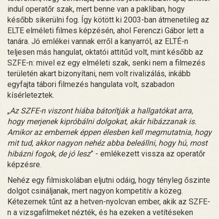
indul operatőr szak, mert benne van a pakliban, hogy
később sikerülni fog. Így kötött ki 2003-ban átmenetileg az
ELTE elméleti filmes képzésén, ahol Ferenczi Gábor lett a
tanára. Jó emlékei vannak erről a kanyarról, az ELTÉ-n
teljesen más hangulat, oktatói attitűd volt, mint később az
SZFE-n: mivel ez egy elméleti szak, senki nem a filmezés
területén akart bizonyítani, nem volt rivalizálás, inkább
egyfajta tábori filmezés hangulata volt, szabadon
kísérleteztek.
„
Az SZFE-n viszont hiába bátorítják a hallgatókat arra,
hogy merjenek kipróbálni dolgokat, akár hibázzanak is.
Amikor az embernek éppen élesben kell megmutatnia, hogy
mit tud, akkor nagyon nehéz abba beleállni, hogy hú, most
hibázni fogok, de jó lesz
” - emlékezett vissza az operatőr
képzésre.
Nehéz egy filmiskolában eljutni odáig, hogy tényleg őszinte
dolgot csináljanak, mert nagyon kompetitív a közeg.
Kétezernek tűnt az a hetven-nyolcvan ember, akik az SZFE-
n a vizsgafilmeket nézték, és ha ezeken a vetítéseken