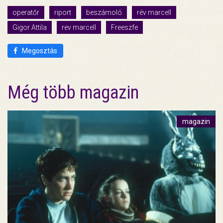
operatőr
riport
beszámoló
rév marcell
Gigor Attila
rev marcell
Freeszfe
Megosztás
Még több magazin
magazin