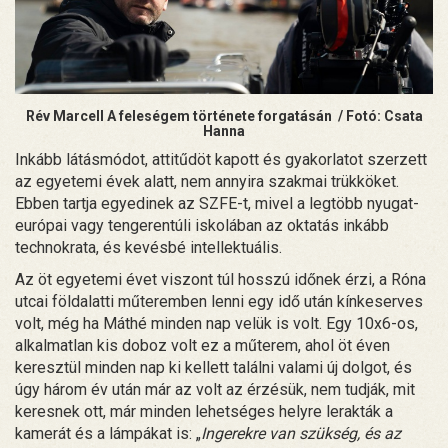
Rév Marcell A feleségem története forgatásán / Fotó: Csata
Hanna
Inkább látásmódot, attitűdöt kapott és gyakorlatot szerzett
az egyetemi évek alatt, nem annyira szakmai trükköket.
Ebben tartja egyedinek az SZFE-t, mivel a legtöbb nyugat-
európai vagy tengerentúli iskolában az oktatás inkább
technokrata, és kevésbé intellektuális.
Az öt egyetemi évet viszont túl hosszú időnek érzi, a Róna
utcai földalatti műteremben lenni egy idő után kínkeserves
volt, még ha Máthé minden nap velük is volt. Egy 10x6-os,
alkalmatlan kis doboz volt ez a műterem, ahol öt éven
keresztül minden nap ki kellett találni valami új dolgot, és
úgy három év után már az volt az érzésük, nem tudják, mit
keresnek ott, már minden lehetséges helyre lerakták a
kamerát és a lámpákat is: „
Ingerekre van szükség, és az