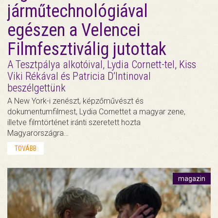
járműtechnológiával
egészen a Velencei
Filmfesztiválig jutottak
A Tesztpálya alkotóival, Lydia Cornett-tel, Kiss
Viki Rékával és Patricia D’Intinoval
beszélgettünk
A New York-i zenészt, képzőművészt és
dokumentumfilmest, Lydia Cornettet a magyar zene,
illetve filmtörténet iránti szeretett hozta
Magyarországra…
TOVÁBB
magazin