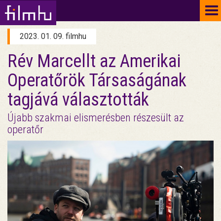
To
na
2023. 01. 09. filmhu
Rév Marcellt az Amerikai
Operatőrök Társaságának
tagjává választották
Újabb szakmai elismerésben részesült az
operatőr