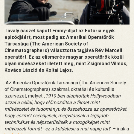
Tavaly ősszel kapott Emmy-díjat az Eufória egyik
epizódjáért, most pedig az Amerikai Operatőrök
Társasága (The American Society of
Cinematographers) választotta tagjává Rév Marcell
operatőrt. Ez az elismerés magyar operatőrök közül
olyan művészeket illetett meg, mint Zsigmond Vilmos,
Kovács László és Koltai Lajos.
Az Amerikai Operatőrök Társasága (The American Society
of Cinematographers) szakmai, oktatási és kulturális
szervezet, melyet „
1919-ben alapítottak Hollywoodban
azzal a céllal, hogy előmozdítsa a filmet mint
művészetet és tudományt, és összehozza az operatőröket,
hogy eszmét cseréljenek, megvitassák a legújabb
technikákat és népszerűsítsék a mozgóképet mint
művészeti formát - ez a küldetése a mai napig tart
” – írják a