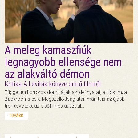
A meleg kamaszfiúk
legnagyobb ellensége nem
az alakváltó démon
Kritika A Léviták könyve című filmről
Független horrorok dominálják az idei nyarat, a Hokum, a
Backrooms és a Megszállottság után már itt is az újabb
trónkövetelő: az elsőfilmes ausztrál…
TOVÁBB