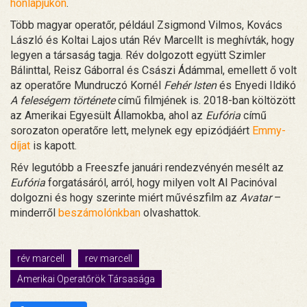
honlapjukon
.
Több magyar operatőr, például Zsigmond Vilmos, Kovács
László és Koltai Lajos után Rév Marcellt is meghívták, hogy
legyen a társaság tagja. Rév dolgozott együtt Szimler
Bálinttal, Reisz Gáborral és Császi Ádámmal, emellett ő volt
az operatőre Mundruczó Kornél
Fehér Isten
és Enyedi Ildikó
A feleségem története
című filmjének is. 2018-ban költözött
az Amerikai Egyesült Államokba, ahol az
Eufória
című
sorozaton operatőre lett, melynek egy epizódjáért
Emmy-
díjat
is kapott.
Rév legutóbb a Freeszfe januári rendezvényén mesélt az
Eufória
forgatásáról, arról, hogy milyen volt Al Pacinóval
dolgozni és hogy szerinte miért művészfilm az
Avatar
–
minderről
beszámolónkban
olvashattok.
rév marcell
rev marcell
Amerikai Operatőrök Társasága