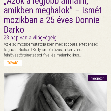
„Azok a legjobb álmaim,
amikben meghalok” – ismét
mozikban a 25 éves Donnie
Darko
28 nap van a világvégéig
Az első mozibemutatója idén még jobbára értetlenség
fogadta Richard Kelly ambíciózus, a kertvárosi
felnövéstörténetet sci-fivel és melankolikus…
TOVÁBB
magazin