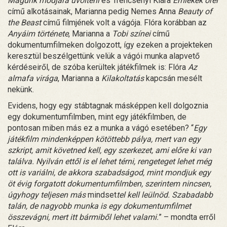
Magunk módjára üvölteni
és Trencsényi Klára
Emlékek őrei
című alkotásainak, Marianna pedig Nemes Anna
Beauty of
the Beast
című filmjének volt a vágója. Flóra korábban az
Anyáim története
, Marianna a
Tobi színei
című
dokumentumfilmeken dolgozott, így ezeken a projekteken
keresztül beszélgettünk velük a vágói munka alapvető
kérdéseiről, de szóba kerültek játékfilmek is: Flóra
Az
almafa virága
, Marianna a
Kilakoltatás
kapcsán mesélt
nekünk.
Evidens, hogy egy stábtagnak másképpen kell dolgoznia
egy dokumentumfilmben, mint egy játékfilmben, de
pontosan miben más ez a munka a vágó esetében? “
Egy
játékfilm mindenképpen kötöttebb pálya, mert van egy
szkript, amit követned kell, egy szerkezet, ami előre ki van
találva. Nyilván ettől is el lehet térni, rengeteget lehet még
ott is variálni, de akkora szabadságod, mint mondjuk egy
öt évig forgatott dokumentumfilmben, szerintem nincsen,
úgyhogy teljesen más
mindset
tel kell leülnöd. Szabadabb
talán, de nagyobb munka is egy dokumentumfilmet
összevágni, mert itt bármiből lehet valami.
” – mondta erről