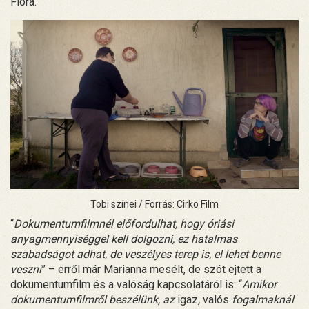
Flóra.
Tobi színei / Forrás: Cirko Film
“
Dokumentumfilmnél előfordulhat, hogy óriási
anyagmennyiséggel kell dolgozni, ez hatalmas
szabadságot adhat, de veszélyes terep is, el lehet benne
veszni
” – erről már Marianna mesélt, de szót ejtett a
dokumentumfilm és a valóság kapcsolatáról is: “
Amikor
dokumentumfilmről beszélünk, az
igaz
,
valós
fogalmaknál