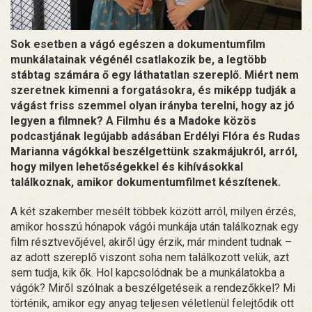
Sok esetben a vágó egészen a dokumentumfilm
munkálatainak végénél csatlakozik be, a legtöbb
stábtag számára ő egy láthatatlan szereplő. Miért nem
szeretnek kimenni a forgatásokra, és miképp tudják a
vágást friss szemmel olyan irányba terelni, hogy az jó
legyen a filmnek? A Filmhu és a Madoke közös
podcastjának legújabb adásában Erdélyi Flóra és Rudas
Marianna vágókkal beszélgettünk szakmájukról, arról,
hogy milyen lehetőségekkel és kihívásokkal
találkoznak, amikor dokumentumfilmet készítenek.
A két szakember mesélt többek között arról, milyen érzés,
amikor hosszú hónapok vágói munkája után találkoznak egy
film résztvevőjével, akiről úgy érzik, már mindent tudnak –
az adott szereplő viszont soha nem találkozott velük, azt
sem tudja, kik ők. Hol kapcsolódnak be a munkálatokba a
vágók? Miről szólnak a beszélgetéseik a rendezőkkel? Mi
történik, amikor egy anyag teljesen véletlenül felejtődik ott