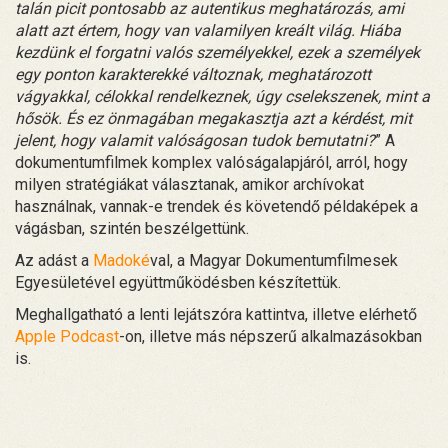
talán picit pontosabb az autentikus meghatározás, ami
alatt azt értem, hogy van valamilyen kreált világ. Hiába
kezdünk el forgatni valós személyekkel, ezek a személyek
egy ponton karakterekké változnak, meghatározott
vágyakkal, célokkal rendelkeznek, úgy cselekszenek, mint a
hősök. És ez önmagában megakasztja azt a kérdést, mit
jelent, hogy valamit valóságosan tudok bemutatni?
” A
dokumentumfilmek komplex valóságalapjáról, arról, hogy
milyen stratégiákat választanak, amikor archívokat
használnak, vannak-e trendek és követendő példaképek a
vágásban, szintén beszélgettünk.
Az adást a
Madoké
val, a Magyar Dokumentumfilmesek
Egyesületével együttműködésben készítettük.
Meghallgatható a lenti lejátszóra kattintva, illetve elérhető
Apple Podcast
-on, illetve más népszerű alkalmazásokban
is.