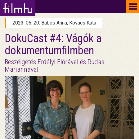
To
na
2023. 06. 20. Babos Anna, Kovács Kata
DokuCast #4: Vágók a
dokumentumfilmben
Beszélgetés Erdélyi Flórával és Rudas
Mariannával