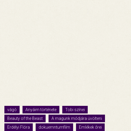
vágó
Anyáim története
Tobi színei
Beauty of the Beast
A magunk módjára üvölteni
Erdélyi Flóra
dokuemntumfilm
Emlékek őrei