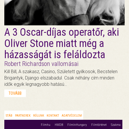
A 3 Oscar-díjas operatőr, aki
Oliver Stone miatt még a
házasságát is feláldozta
Robert Richardson vallomásai
Kill Bill, A szakasz, Casino, Született gyilkosok, Becstelen
Brigantyk, Django elszabadul. Csak néhány cím minden
idők egyik legnagyobb hatású…
TOVÁBB
STÁB
PARTNEREK
RÓLUNK
KONTAKT
ADATVÉDELEM
Filmhu
HMDB
FilmInHungary
Filmtörténet
Szakma