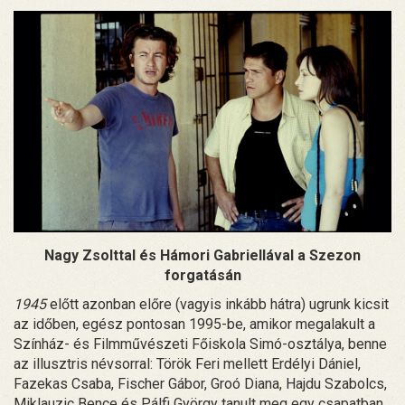
Nagy Zsolttal és Hámori Gabriellával a Szezon
forgatásán
1945
előtt azonban előre (vagyis inkább hátra) ugrunk kicsit
az időben, egész pontosan 1995-be, amikor megalakult a
Színház- és Filmművészeti Főiskola Simó-osztálya, benne
az illusztris névsorral: Török Feri mellett Erdélyi Dániel,
Fazekas Csaba, Fischer Gábor, Groó Diana, Hajdu Szabolcs,
Miklauzic Bence és Pálfi György tanult meg egy csapatban