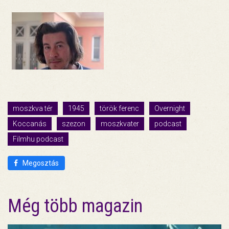
moszkva tér
1945
török ferenc
Overnight
Koccanás
szezon
moszkvater
podcast
Filmhu podcast
Megosztás
Még több magazin