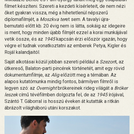
filmet készíteni. Szereti a kezdeti kísérleteit, de nem nézi
őket gyakran vissza, még a hihetetlenül népszerű
diplomafilmjét, a
Moszkva ter
et sem. A tavalyi újra-
bemutató előtt kb. 20 évig nem is látta, sokáig az idegeire
is ment, hogy minden újabb filmjét ezzel a korai munkájával
vetik össze, és az
1945
kapcsán érzi először igazán, hogy
végre el tudnak vonatkoztatni az emberek Petya, Kigler és
Rojál kalandjaitól.
Saját alkotásai közül jobban szereti például a
Szezon
t, az
útkereső, Balaton-parti pincérek történetét, amit egy rövid
dokumentumfilmje, az
Alig
előzött meg a témában. Az
alapos kutatómunka mindig fontos, bármilyen filmről is
legyen szó: az
Overnight
brókereinek rideg világát a
Bróker
leszek
című tévéfilmben dolgozta fel, de az
1945
írójával,
Szántó T. Gáborral is hosszú éveken át kutatták a ritkán
ábrázolt világháború utáni korszakot.