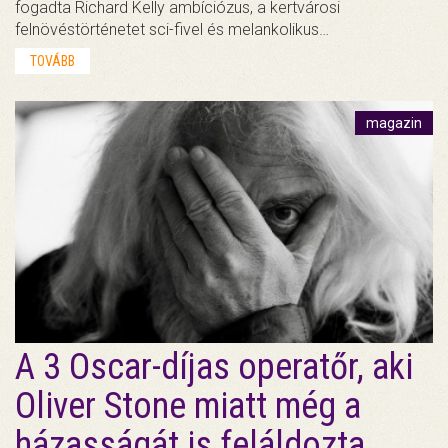
fogadta Richard Kelly ambíciózus, a kertvárosi
felnövéstörténetet sci-fivel és melankolikus…
TOVÁBB
magazin
A 3 Oscar-díjas operatőr, aki
Oliver Stone miatt még a
házasságát is feláldozta