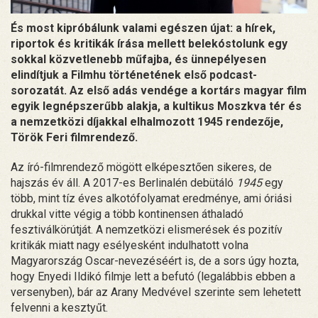
És most kipróbálunk valami egészen újat: a hírek,
riportok és kritikák írása mellett belekóstolunk egy
sokkal közvetlenebb műfajba, és ünnepélyesen
elindítjuk a Filmhu történetének első podcast-
sorozatát. Az első adás vendége a kortárs magyar film
egyik legnépszerűbb alakja, a kultikus Moszkva tér és
a nemzetközi díjakkal elhalmozott 1945 rendezője,
Török Feri filmrendező.
Az író-filmrendező mögött elképesztően sikeres, de
hajszás év áll. A 2017-es Berlinalén debütáló
1945
egy
több, mint tíz éves alkotófolyamat eredménye, ami óriási
drukkal vitte végig a több kontinensen áthaladó
fesztiválkörútját. A nemzetközi elismerések és pozitív
kritikák miatt nagy esélyesként indulhatott volna
Magyarország Oscar-nevezéséért is, de a sors úgy hozta,
hogy Enyedi Ildikó filmje lett a befutó (legalábbis ebben a
versenyben), bár az Arany Medvével szerinte sem lehetett
felvenni a kesztyűt.