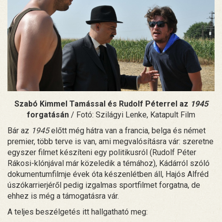
Szabó Kimmel Tamással és Rudolf Péterrel az
1945
forgatásán
/ Fotó: Szilágyi Lenke, Katapult Film
Bár az
1945
előtt még hátra van a francia, belga és német
premier, több terve is van, ami megvalósításra vár: szeretne
egyszer filmet készíteni egy politikusról (Rudolf Péter
Rákosi-klónjával már közeledik a témához), Kádárról szóló
dokumentumfilmje évek óta készenlétben áll, Hajós Alfréd
úszókarrierjéről pedig izgalmas sportfilmet forgatna, de
ehhez is még a támogatásra vár.
A teljes beszélgetés itt hallgatható meg: