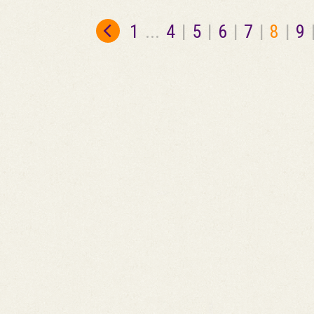
1
...
4
|
5
|
6
|
7
|
8
|
9