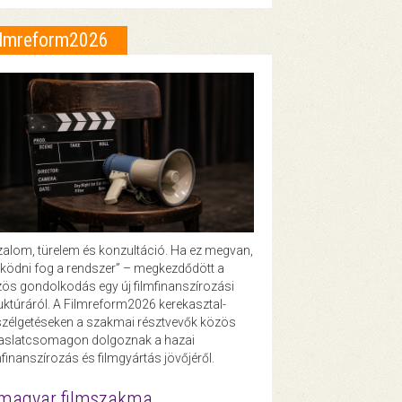
ilmreform2026
zalom, türelem és konzultáció. Ha ez megvan,
ödni fog a rendszer” – megkezdődött a
ös gondolkodás egy új filmfinanszírozási
uktúráról. A Filmreform2026 kerekasztal-
zélgetéseken a szakmai résztvevők közös
vaslatcsomagon dolgoznak a hazai
mfinanszírozás és filmgyártás jövőjéről.
magyar filmszakma