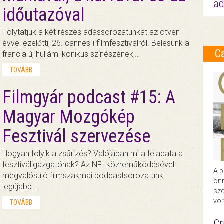
ad
időutazóval
Folytatjuk a két részes adássorozatunkat az ötven
évvel ezelőtti, 26. cannes-i filmfesztiválról. Belesünk a
C
francia új hullám ikonikus színészének,…
TOVÁBB
Filmgyár podcast #15: A
Magyar Mozgókép
Fesztivál szervezése
Hogyan folyik a zsűrizés? Valójában mi a feladata a
fesztiváligazgatónak? Az NFI közreműködésével
A p
megvalósuló filmszakmai podcastsorozatunk
önr
legújabb…
szé
vör
TOVÁBB
Cr