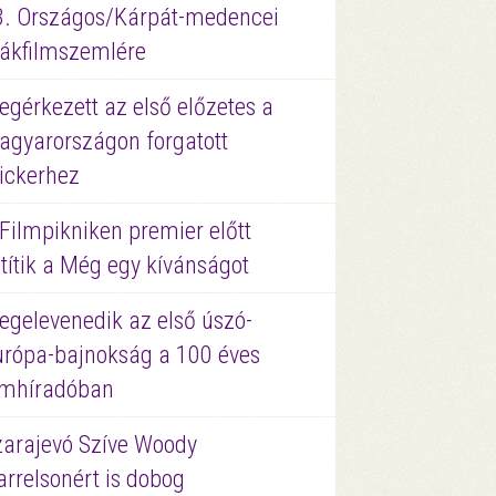
3. Országos/Kárpát-medencei
iákfilmszemlére
gérkezett az első előzetes a
agyarországon forgatott
ickerhez
Filmpikniken premier előtt
títik a Még egy kívánságot
egelevenedik az első úszó-
urópa-bajnokság a 100 éves
ilmhíradóban
zarajevó Szíve Woody
rrelsonért is dobog