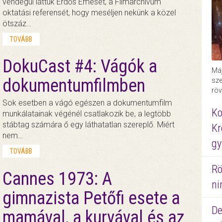
vendégül láttuk Erdős Emesét, a Filmarchívum
oktatási referensét, hogy meséljen nekünk a közel
ötszáz…
TOVÁBB
DokuCast #4: Vágók a
Máj
dokumentumfilmben
sze
röv
Sok esetben a vágó egészen a dokumentumfilm
Ko
munkálatainak végénél csatlakozik be, a legtöbb
stábtag számára ő egy láthatatlan szereplő. Miért
Kr
nem…
gy
TOVÁBB
Rö
Cannes 1973: A
ni
gimnazista Petőfi esete a
De
mamával, a kurvával és az