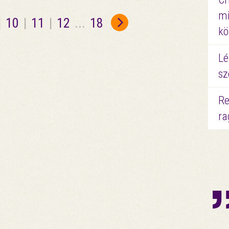
mi
|
10
|
11
|
12
...
18
kö
Lé
sz
Re
ra