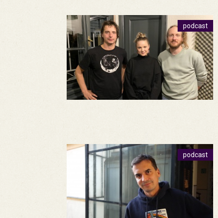
podcast
podcast