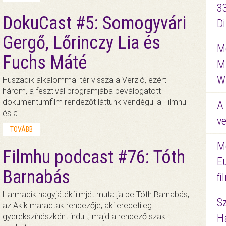
3
DokuCast #5: Somogyvári
D
Gergő, Lőrinczy Lia és
Me
Fuchs Máté
M
W
Huszadik alkalommal tér vissza a Verzió, ezért
három, a fesztivál programjába beválogatott
dokumentumfilm rendezőt láttunk vendégül a Filmhu
A 
és a…
ve
TOVÁBB
M
Filmhu podcast #76: Tóth
E
Barnabás
f
Harmadik nagyjátékfilmjét mutatja be Tóth Barnabás,
S
az Akik maradtak rendezője, aki eredetileg
gyerekszínészként indult, majd a rendező szak
Ha