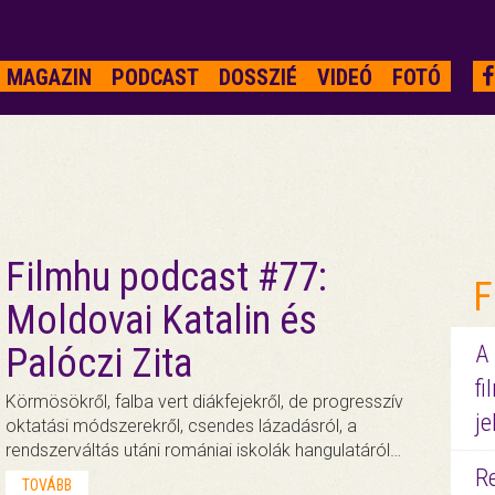
MAGAZIN
PODCAST
DOSSZIÉ
VIDEÓ
FOTÓ
Filmhu podcast #77:
F
Moldovai Katalin és
Palóczi Zita
A
fi
Körmösökről, falba vert diákfejekről, de progresszív
je
oktatási módszerekről, csendes lázadásról, a
rendszerváltás utáni romániai iskolák hangulatáról…
R
TOVÁBB