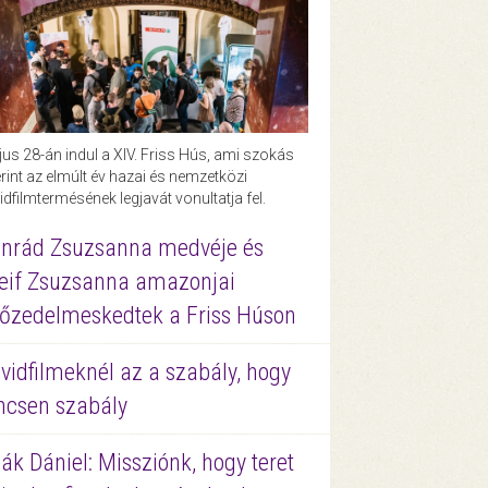
us 28-án indul a XIV. Friss Hús, ami szokás
rint az elmúlt év hazai és nemzetközi
idfilmtermésének legjavát vonultatja fel.
nrád Zsuzsanna medvéje és
eif Zsuzsanna amazonjai
őzedelmeskedtek a Friss Húson
vidfilmeknél az a szabály, hogy
ncsen szabály
ák Dániel: Missziónk, hogy teret