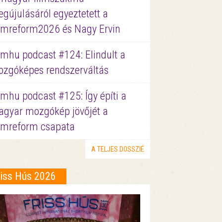
gújulásáról egyeztetett a
lmreform2026 és Nagy Ervin
lmhu podcast #124: Elindult a
zgóképes rendszerváltás
lmhu podcast #125: Így építi a
gyar mozgókép jövőjét a
lmreform csapata
A TELJES DOSSZIÉ
riss Hús 2026