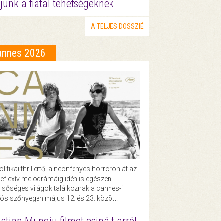
junk a fiatal tehetségeknek
A TELJES DOSSZIÉ
annes 2026
olitikai thrillertől a neonfényes horroron át az
eflexív melodrámáig idén is egészen
lsőséges világok találkoznak a cannes-i
ös szőnyegen május 12. és 23. között.
istian Mungiu filmet csinált arról,