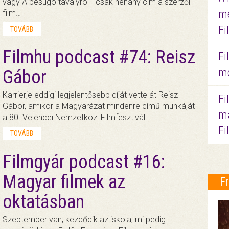
vagy A besúgó tavalyról - csak néhány cím a szerzői
me
film…
Fi
TOVÁBB
Filmhu podcast #74: Reisz
Fi
mo
Gábor
Karrierje eddigi legjelentősebb díját vette át Reisz
Fi
Gábor, amikor a Magyarázat mindenre című munkáját
ma
a 80. Velencei Nemzetközi Filmfesztivál…
Fi
TOVÁBB
Filmgyár podcast #16:
Magyar filmek az
F
oktatásban
Szeptember van, kezdődik az iskola, mi pedig