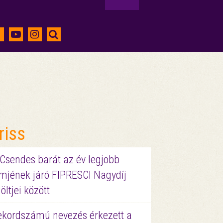
riss
 Csendes barát az év legjobb
lmjének járó FIPRESCI Nagydíj
löltjei között
ekordszámú nevezés érkezett a