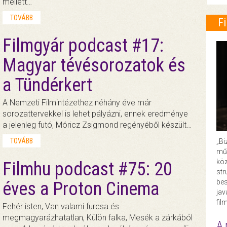
mellett…
TOVÁBB
F
Filmgyár podcast #17:
Magyar tévésorozatok és
a Tündérkert
A Nemzeti Filmintézethez néhány éve már
sorozattervekkel is lehet pályázni, ennek eredménye
a jelenleg futó, Móricz Zsigmond regényéből készült…
TOVÁBB
„Bi
műk
köz
Filmhu podcast #75: 20
str
bes
éves a Proton Cinema
ja
fil
Fehér isten, Van valami furcsa és
megmagyarázhatatlan, Külön falka, Mesék a zárkából
A 