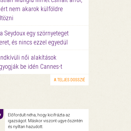
ért nem akarok külföldre
ltözni
a Seydoux egy szörnyeteget
eret, és nincs ezzel egyedül
ndkívüli női alakítások
gyogják be idén Cannes-t
A TELJES DOSSZIÉ
Előfordult néha, hogy kicifrázta az
igazságot. Máskor viszont ugye őszintén
és nyíltan hazudott.