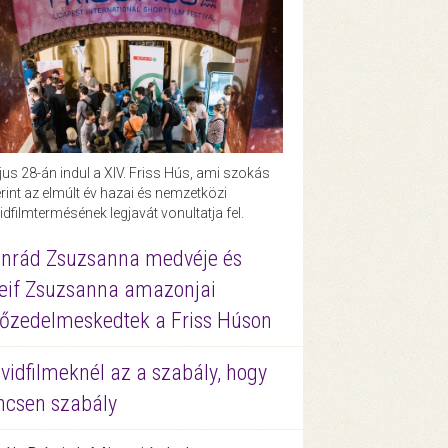
us 28-án indul a XIV. Friss Hús, ami szokás
rint az elmúlt év hazai és nemzetközi
idfilmtermésének legjavát vonultatja fel.
nrád Zsuzsanna medvéje és
eif Zsuzsanna amazonjai
őzedelmeskedtek a Friss Húson
vidfilmeknél az a szabály, hogy
ncsen szabály