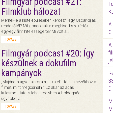
Filmgyár podcast #21:
Tö
Filmklub hálozat
K
Mernek-e a kistelepüléseken kérdezni egy Oscar-díjas
A 
rendezőtől? Mit gondolnak a meghívott szakértők
Ci
egy-egy film hitelességéről? Mi volt a…
TOVÁBB
A
Filmgyár podcast #20: Így
fi
je
készülnek a dokufilm
kampányok
R
3
„Majdnem ugyanakkora munka eljuttatni a nézőkhöz a
filmet, mint megcsinálni.” Ez akár az adás
D
kulcsmondata is lehet, melyben A boldogság
ügynöke, a…
Me
TOVÁBB
M