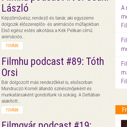
László
A 
me
Képzőművész, rendező és tanár, aki egyszerre
dolgozik élőszereplős- és animációs műfajokban.
Fi
Első egész estés alkotása a Kék Pelikan című
animációs…
Fi
TOVÁBB
mo
Filmhu podcast #89: Tóth
Fi
Orsi
ma
Fi
Bár dolgozott más rendezőkkel is, elsősorban
Mundruczó Kornél állandó színésznőjeként és
munkatársaként gondoltunk rá sokáig. A Deltában
alakított…
F
TOVÁBB
Filmgyár podcast #19: