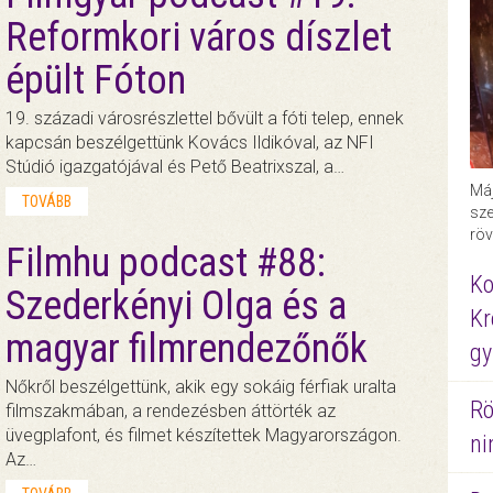
Reformkori város díszlet
épült Fóton
19. századi városrészlettel bővült a fóti telep, ennek
kapcsán beszélgettünk Kovács Ildikóval, az NFI
Stúdió igazgatójával és Pető Beatrixszal, a…
Máj
TOVÁBB
sze
röv
Filmhu podcast #88:
Ko
Szederkényi Olga és a
Kr
magyar filmrendezőnők
gy
Nőkről beszélgettünk, akik egy sokáig férfiak uralta
Rö
filmszakmában, a rendezésben áttörték az
üvegplafont, és filmet készítettek Magyarországon.
ni
Az…