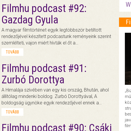
W
Filmhu podcast #92:
Gazdag Gyula
F
A magyar filmtörténet egyik legtöbbször betiltott
rendezőjével készített podcastunk reményeink szerint
szemlélteti, vajon miért hívták el őt a…
TOVÁBB
Filmhu podcast #91:
Zurbó Dorottya
A Himalája szívében van egy kis ország, Bhután, ahol
„Bi
állítólag mindenki boldog. Zurbó Dorottyával, A
műk
boldogság ügynöke egyik rendezőjével ennek a…
köz
str
TOVÁBB
bes
ja
Filmhu podcast #90: Csáki
fil