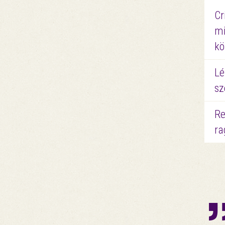
Cr
mi
kö
Lé
sz
Re
ra