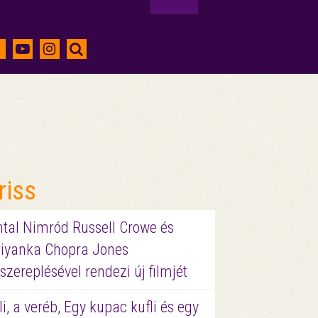
riss
ntal Nimród Russell Crowe és
riyanka Chopra Jones
szereplésével rendezi új filmjét
li, a veréb, Egy kupac kufli és egy