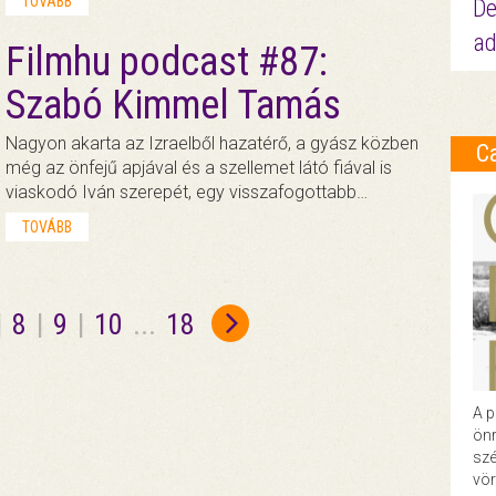
TOVÁBB
De
ad
Filmhu podcast #87:
Szabó Kimmel Tamás
Nagyon akarta az Izraelből hazatérő, a gyász közben
C
még az önfejű apjával és a szellemet látó fiával is
viaskodó Iván szerepét, egy visszafogottabb…
TOVÁBB
|
8
|
9
|
10
...
18
A p
önr
szé
vör