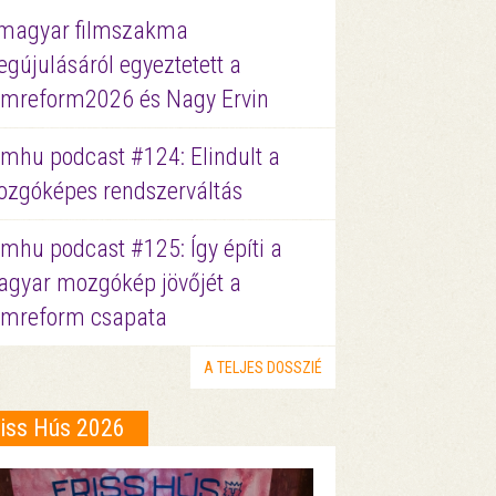
magyar filmszakma
gújulásáról egyeztetett a
lmreform2026 és Nagy Ervin
lmhu podcast #124: Elindult a
zgóképes rendszerváltás
lmhu podcast #125: Így építi a
gyar mozgókép jövőjét a
lmreform csapata
A TELJES DOSSZIÉ
riss Hús 2026