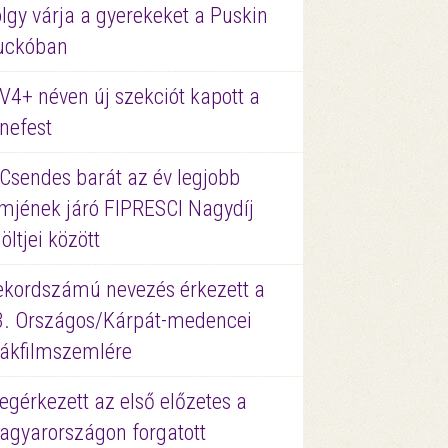
lgy várja a gyerekeket a Puskin
uckóban
V4+ néven új szekciót kapott a
nefest
 Csendes barát az év legjobb
lmjének járó FIPRESCI Nagydíj
löltjei között
ekordszámú nevezés érkezett a
3. Országos/Kárpát-medencei
iákfilmszemlére
gérkezett az első előzetes a
agyarországon forgatott