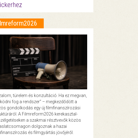
ickerhez
ilmreform2026
zalom, türelem és konzultáció. Ha ez megvan,
ödni fog a rendszer” – megkezdődött a
ös gondolkodás egy új filmfinanszírozási
uktúráról. A Filmreform2026 kerekasztal-
zélgetéseken a szakmai résztvevők közös
vaslatcsomagon dolgoznak a hazai
mfinanszírozás és filmgyártás jövőjéről.