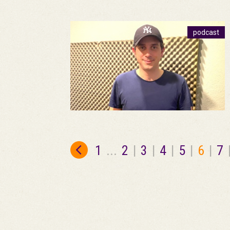
podcast
1
...
2
|
3
|
4
|
5
|
6
|
7