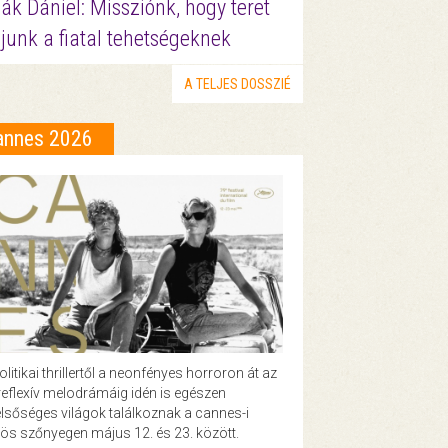
ák Dániel: Missziónk, hogy teret
junk a fiatal tehetségeknek
A TELJES DOSSZIÉ
annes 2026
olitikai thrillertől a neonfényes horroron át az
eflexív melodrámáig idén is egészen
lsőséges világok találkoznak a cannes-i
ös szőnyegen május 12. és 23. között.