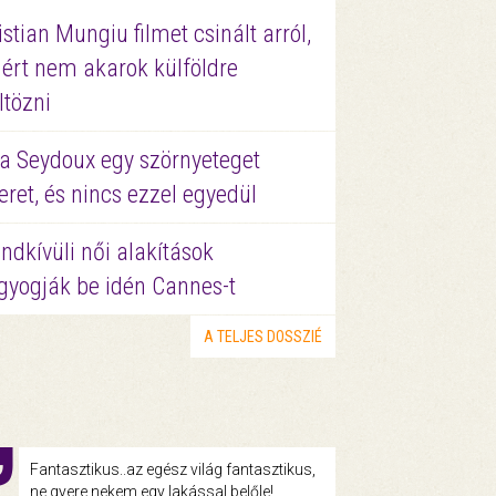
istian Mungiu filmet csinált arról,
ért nem akarok külföldre
ltözni
a Seydoux egy szörnyeteget
eret, és nincs ezzel egyedül
ndkívüli női alakítások
gyogják be idén Cannes-t
A TELJES DOSSZIÉ
Fantasztikus..az egész világ fantasztikus,
ne gyere nekem egy lakással belőle!