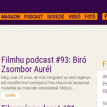
MAGAZIN
PODCAST
DOSSZIÉ
VIDEÓ
FOTÓ
Filmhu podcast #93: Biró
F
Zsombor Aurél
A
Még csak 25 éves, de már megjelent az első regénye,
két rövidfilmmel szerepel a Friss Húson és tavasszal
P
mutatták be második színdarabját. Még jó,…
fő
TOVÁBB
Vi