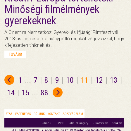
Minőségi filmélmények
gyerekeknek
A Cinemira Nemzetközi Gyerek- és Ifjúsági Filmfesztivál
2018-as indulása óta hiánypótló munkát végez azzal, hogy
kifejezetten tiniknek és…
TOVÁBB
1
...
7
|
8
|
9
|
10
|
11
|
12
|
13
|
14
|
15
...
88
STÁB
PARTNEREK
RÓLUNK
KONTAKT
ADATVÉDELEM
Filmhu
HMDB
FilmInHungary
Filmtörténet
Szakma
A FILMHU-CSOPORT kiadója Film.hu Kft. © Minden jog fenntartva 2000-2026