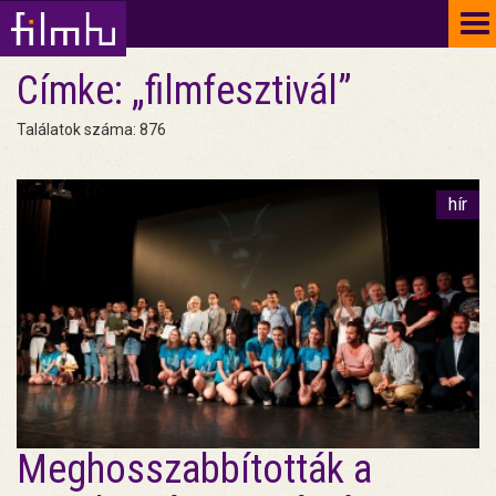
To
na
Címke: „filmfesztivál”
Találatok száma: 876
hír
Meghosszabbították a