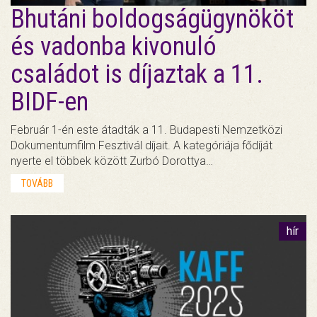
Bhutáni boldogságügynököt
és vadonba kivonuló
családot is díjaztak a 11.
BIDF-en
Február 1-én este átadták a 11. Budapesti Nemzetközi
Dokumentumfilm Fesztivál díjait. A kategóriája fődíját
nyerte el többek között Zurbó Dorottya…
TOVÁBB
hír