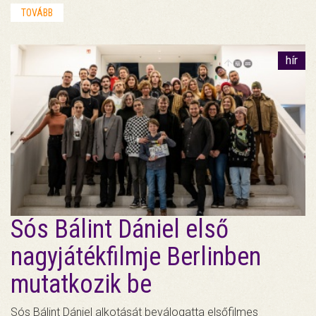
TOVÁBB
hír
Sós Bálint Dániel első
nagyjátékfilmje Berlinben
mutatkozik be
Sós Bálint Dániel alkotását beválogatta elsőfilmes