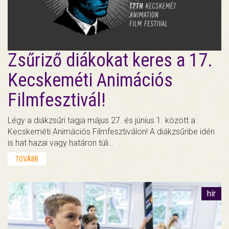
Zsűriző diákokat keres a 17.
Kecskeméti Animációs
Filmfesztivál!
Légy a diákzsűri tagja május 27. és június 1. között a
Kecskeméti Animációs Filmfesztiválon! A diákzsűribe idén
is hat hazai vagy határon túli…
TOVÁBB
hír