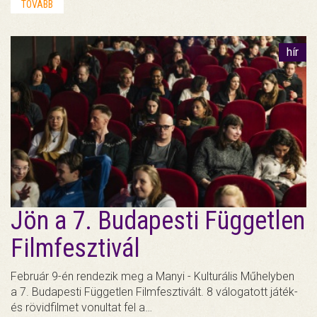
TOVÁBB
hír
Jön a 7. Budapesti Független
Filmfesztivál
Február 9-én rendezik meg a Manyi - Kulturális Műhelyben
a 7. Budapesti Független Filmfesztivált. 8 válogatott játék-
és rövidfilmet vonultat fel a…