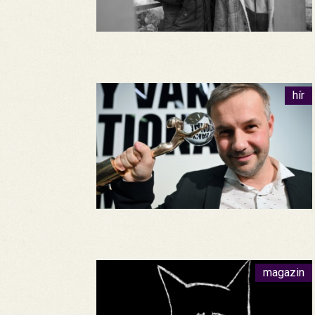
hír
magazin