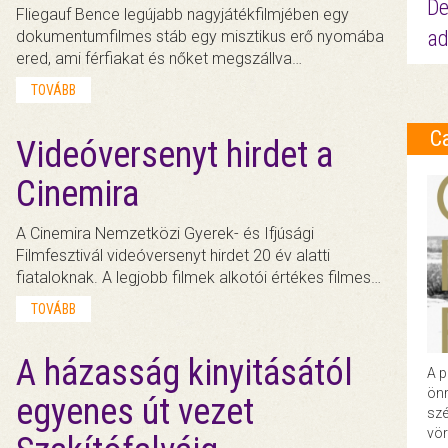
De
Fliegauf Bence legújabb nagyjátékfilmjében egy
ad
dokumentumfilmes stáb egy misztikus erő nyomába
ered, ami férfiakat és nőket megszállva…
TOVÁBB
C
Videóversenyt hirdet a
Cinemira
A Cinemira Nemzetközi Gyerek- és Ifjúsági
Filmfesztivál videóversenyt hirdet 20 év alatti
fiataloknak. A legjobb filmek alkotói értékes filmes…
TOVÁBB
A házasság kinyitásától
A p
önr
egyenes út vezet
szé
vör