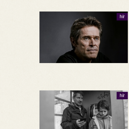
hír
hír