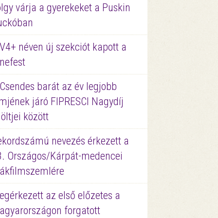
lgy várja a gyerekeket a Puskin
uckóban
V4+ néven új szekciót kapott a
nefest
 Csendes barát az év legjobb
lmjének járó FIPRESCI Nagydíj
löltjei között
ekordszámú nevezés érkezett a
3. Országos/Kárpát-medencei
iákfilmszemlére
gérkezett az első előzetes a
agyarországon forgatott