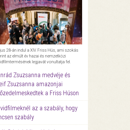
us 28-án indul a XIV. Friss Hús, ami szokás
rint az elmúlt év hazai és nemzetközi
idfilmtermésének legjavát vonultatja fel.
nrád Zsuzsanna medvéje és
eif Zsuzsanna amazonjai
őzedelmeskedtek a Friss Húson
vidfilmeknél az a szabály, hogy
ncsen szabály