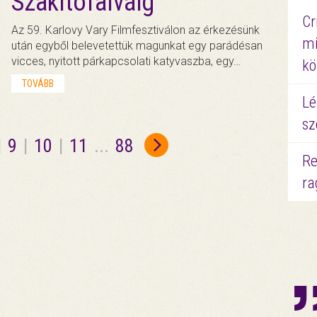
Szakítófalváig
Cr
Az 59. Karlovy Vary Filmfesztiválon az érkezésünk
mi
után egyből belevetettük magunkat egy parádésan
vicces, nyitott párkapcsolati katyvaszba, egy…
kö
TOVÁBB
Lé
sz
|
9
|
10
|
11
...
88
Re
ra