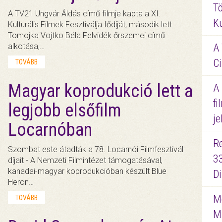
Tö
A TV21 Ungvár Áldás című filmje kapta a XI.
K
Kulturális Filmek Fesztiválja fődíját, második lett
Tomojka Vojtko Béla Felvidék őrszemei című
alkotása,…
A 
Ci
TOVÁBB
Magyar koprodukció lett a
A
fi
legjobb elsőfilm
je
Locarnóban
R
Szombat este átadták a 78. Locarnói Filmfesztivál
3
díjait - A Nemzeti Filmintézet támogatásával,
kanadai-magyar koprodukcióban készült Blue
D
Heron…
Me
TOVÁBB
M