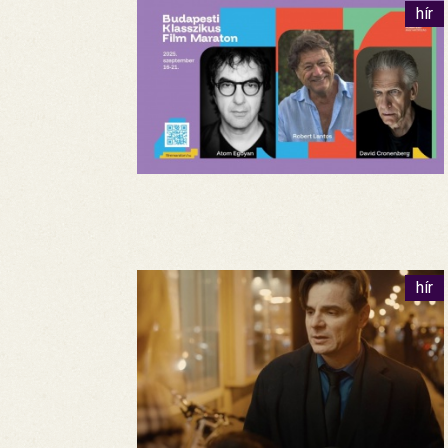
hír
hír