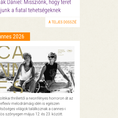
ák Dániel: Missziónk, hogy teret
junk a fiatal tehetségeknek
A TELJES DOSSZIÉ
annes 2026
olitikai thrillertől a neonfényes horroron át az
eflexív melodrámáig idén is egészen
lsőséges világok találkoznak a cannes-i
ös szőnyegen május 12. és 23. között.