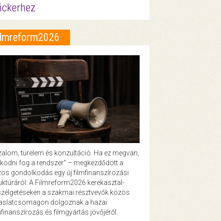
ickerhez
ilmreform2026
zalom, türelem és konzultáció. Ha ez megvan,
ödni fog a rendszer” – megkezdődött a
ös gondolkodás egy új filmfinanszírozási
uktúráról. A Filmreform2026 kerekasztal-
zélgetéseken a szakmai résztvevők közös
vaslatcsomagon dolgoznak a hazai
mfinanszírozás és filmgyártás jövőjéről.