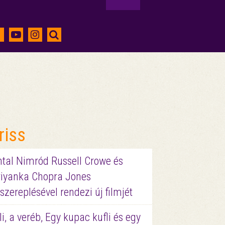
riss
ntal Nimród Russell Crowe és
riyanka Chopra Jones
szereplésével rendezi új filmjét
li, a veréb, Egy kupac kufli és egy