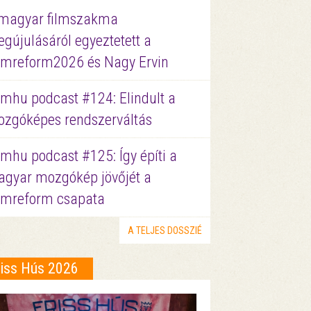
magyar filmszakma
gújulásáról egyeztetett a
lmreform2026 és Nagy Ervin
lmhu podcast #124: Elindult a
zgóképes rendszerváltás
lmhu podcast #125: Így építi a
gyar mozgókép jövőjét a
lmreform csapata
A TELJES DOSSZIÉ
riss Hús 2026