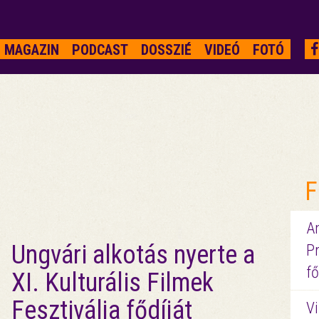
MAGAZIN
PODCAST
DOSSZIÉ
VIDEÓ
FOTÓ
F
A
Ungvári alkotás nyerte a
P
fő
XI. Kulturális Filmek
Fesztiválja fődíját
Vi