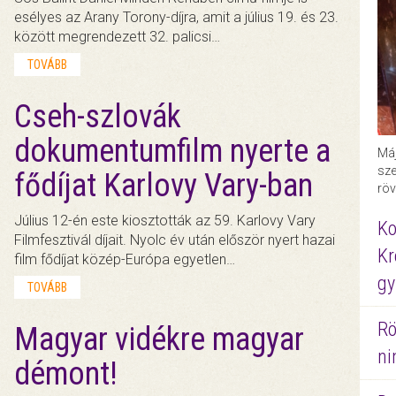
esélyes az Arany Torony-díjra, amit a július 19. és 23.
között megrendezett 32. palicsi…
TOVÁBB
Cseh-szlovák
dokumentumfilm nyerte a
Máj
sze
fődíjat Karlovy Vary-ban
röv
Július 12-én este kiosztották az 59. Karlovy Vary
Ko
Filmfesztivál díjait. Nyolc év után először nyert hazai
Kr
film fődíjat közép-Európa egyetlen…
gy
TOVÁBB
Rö
Magyar vidékre magyar
ni
démont!