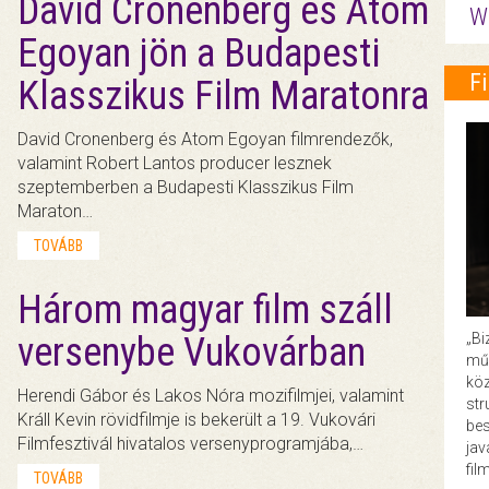
David Cronenberg és Atom
W
Egoyan jön a Budapesti
F
Klasszikus Film Maratonra
David Cronenberg és Atom Egoyan filmrendezők,
valamint Robert Lantos producer lesznek
szeptemberben a Budapesti Klasszikus Film
Maraton…
TOVÁBB
Három magyar film száll
„Bi
versenybe Vukovárban
műk
köz
Herendi Gábor és Lakos Nóra mozifilmjei, valamint
str
Králl Kevin rövidfilmje is bekerült a 19. Vukovári
bes
Filmfesztivál hivatalos versenyprogramjába,…
ja
fil
TOVÁBB