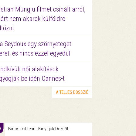
istian Mungiu filmet csinált arról,
ért nem akarok külföldre
ltözni
a Seydoux egy szörnyeteget
eret, és nincs ezzel egyedül
ndkívüli női alakítások
gyogják be idén Cannes-t
A TELJES DOSSZIÉ
Nincs mit tenni. Kinyírjuk Dezsőt.