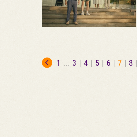
1
...
3
|
4
|
5
|
6
|
7
|
8