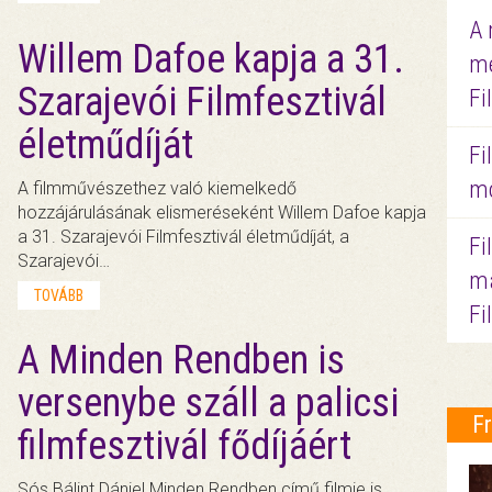
A 
Willem Dafoe kapja a 31.
me
Szarajevói Filmfesztivál
Fi
életműdíját
Fi
mo
A filmművészethez való kiemelkedő
hozzájárulásának elismeréseként Willem Dafoe kapja
a 31. Szarajevói Filmfesztivál életműdíját, a
Fi
Szarajevói…
ma
TOVÁBB
Fi
A Minden Rendben is
versenybe száll a palicsi
F
filmfesztivál fődíjáért
Sós Bálint Dániel Minden Rendben című filmje is