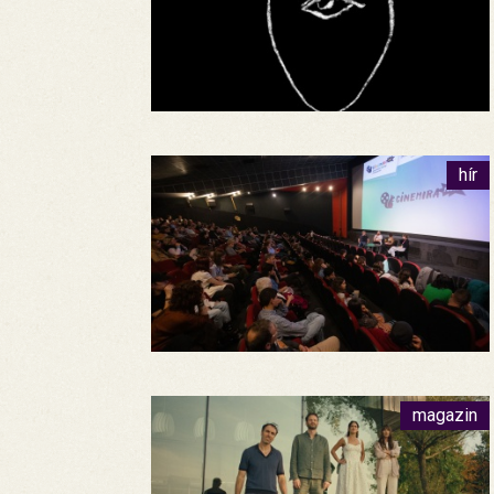
hír
magazin