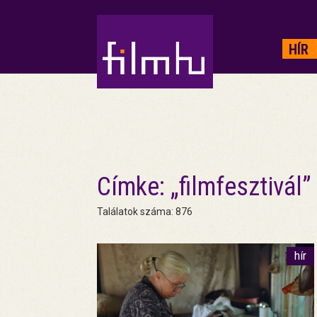
HIRDETÉS
HÍR
Címke: „filmfesztivál”
Találatok száma: 876
hír