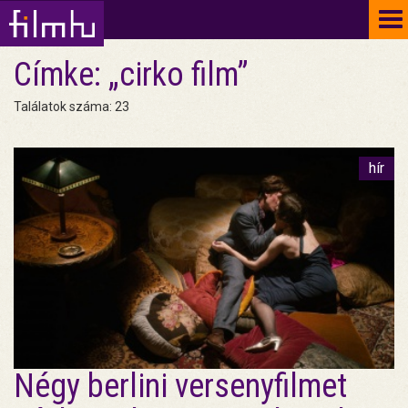
To
na
Címke: „cirko film”
Találatok száma: 23
hír
Négy berlini versenyfilmet