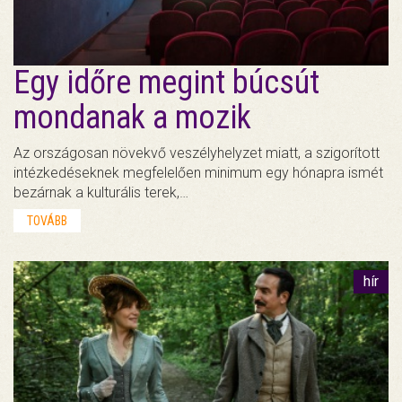
Egy időre megint búcsút
mondanak a mozik
Az országosan növekvő veszélyhelyzet miatt, a szigorított
intézkedéseknek megfelelően minimum egy hónapra ismét
bezárnak a kulturális terek,…
TOVÁBB
hír