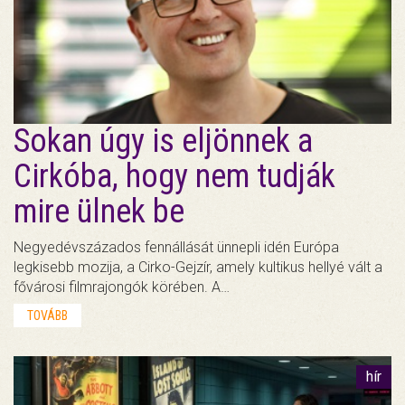
Sokan úgy is eljönnek a
Cirkóba, hogy nem tudják
mire ülnek be
Negyedévszázados fennállását ünnepli idén Európa
legkisebb mozija, a Cirko-Gejzír, amely kultikus hellyé vált a
fővárosi filmrajongók körében. A…
TOVÁBB
hír