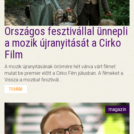
Országos fesztivállal ünnepli
a mozik újranyitását a Cirko
Film
A mozik újranyitásának örömére hét várva várt filmet
mutat be premier előtt a Cirko Film júliusban. A filmeket a
Vissza a moziba! fesztivál…
TOVÁBB
magazin