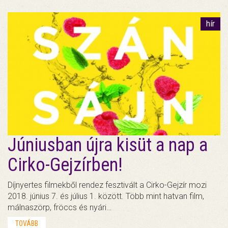
hír
Júniusban újra kisüt a nap a
Cirko-Gejzírben!
Díjnyertes filmekből rendez fesztivált a Cirko-Gejzír mozi
2018. június 7. és július 1. között. Több mint hatvan film,
málnaszörp, fröccs és nyári…
TOVÁBB