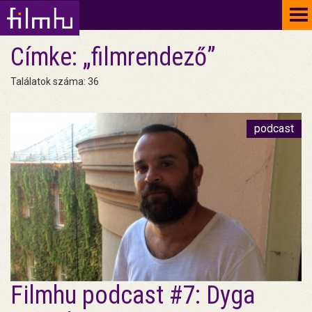
To
na
Címke: „filmrendező”
Találatok száma: 36
podcast
Filmhu podcast #7: Dyga