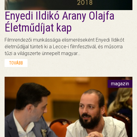
Enyedi Ildikó Arany Olajfa
Életműdíjat kap
Filmrendezői munkássága elismeréseként Enyedi Ildikót
életműdíjjal tünteti ki a Lecce-i filmfesztivál, és műsorra
tűzi a világszerte ünnepelt magyar…
TOVÁBB
magazin