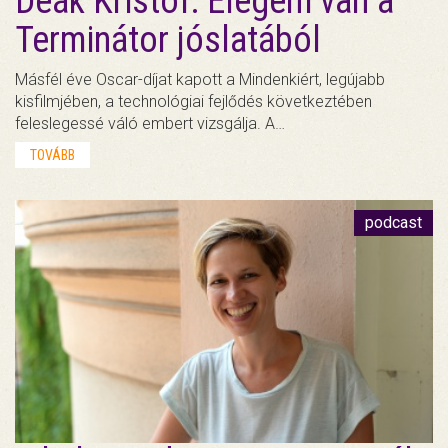
Deák Kristóf: Elegem van a
Terminátor jóslatából
Másfél éve Oscar-díjat kapott a Mindenkiért, legújabb
kisfilmjében, a technológiai fejlődés következtében
feleslegessé váló embert vizsgálja. A…
TOVÁBB
podcast