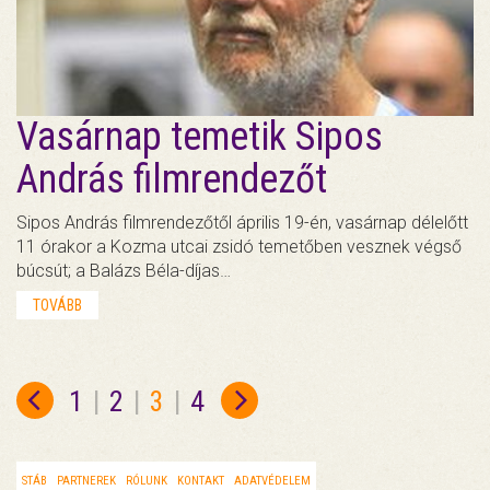
Vasárnap temetik Sipos
András filmrendezőt
Sipos András filmrendezőtől április 19-én, vasárnap délelőtt
11 órakor a Kozma utcai zsidó temetőben vesznek végső
búcsút; a Balázs Béla-díjas…
TOVÁBB
1
|
2
|
3
|
4
STÁB
PARTNEREK
RÓLUNK
KONTAKT
ADATVÉDELEM