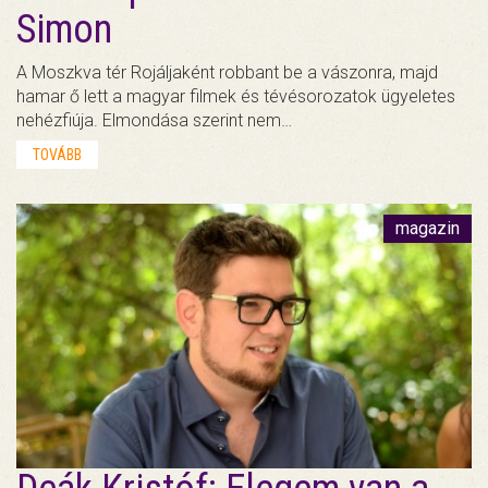
Simon
A Moszkva tér Rojáljaként robbant be a vászonra, majd
hamar ő lett a magyar filmek és tévésorozatok ügyeletes
nehézfiúja. Elmondása szerint nem…
TOVÁBB
magazin