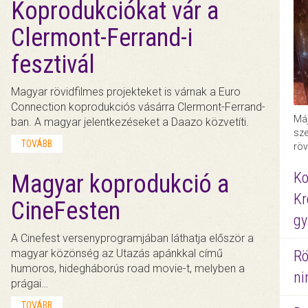
Koprodukciókat vár a
Clermont-Ferrand-i
fesztivál
Magyar rövidfilmes projekteket is várnak a Euro
Connection koprodukciós vásárra Clermont-Ferrand-
Máj
ban. A magyar jelentkezéseket a Daazo közvetíti.
sze
TOVÁBB
röv
Ko
Magyar koprodukció a
Kr
CineFesten
gy
A Cinefest versenyprogramjában láthatja először a
magyar közönség az Utazás apánkkal című
Rö
humoros, hidegháborús road movie-t, melyben a
ni
prágai…
TOVÁBB