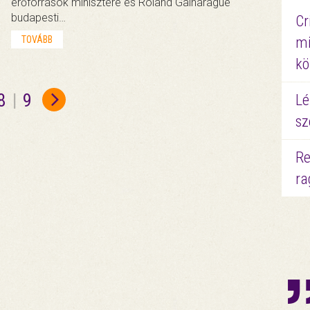
erőforrások minisztere és Roland Galharague
budapesti…
Cr
TOVÁBB
mi
kö
8
|
9
Lé
sz
Re
ra