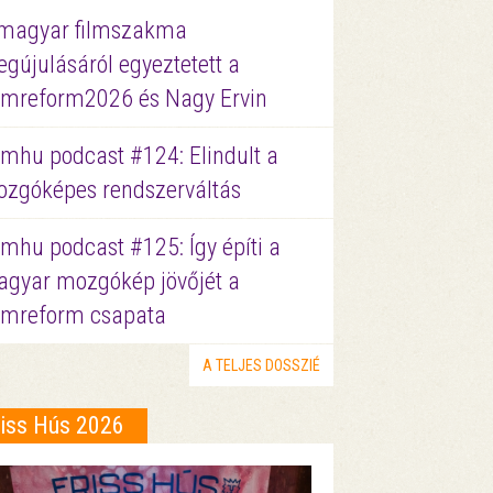
magyar filmszakma
gújulásáról egyeztetett a
lmreform2026 és Nagy Ervin
lmhu podcast #124: Elindult a
zgóképes rendszerváltás
lmhu podcast #125: Így építi a
gyar mozgókép jövőjét a
lmreform csapata
A TELJES DOSSZIÉ
riss Hús 2026