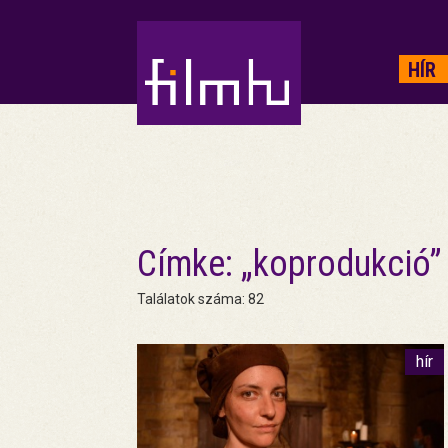
HIRDETÉS
HÍR
Címke: „koprodukció”
Találatok száma: 82
hír