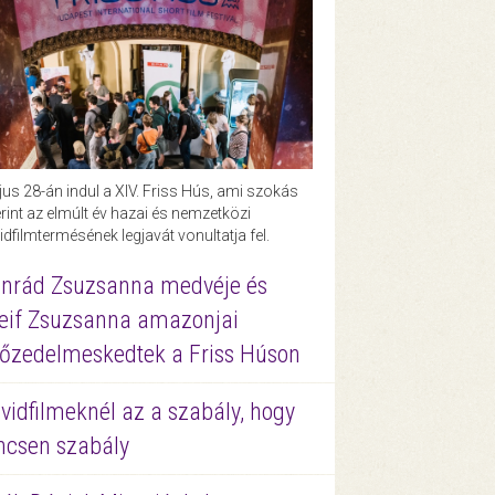
us 28-án indul a XIV. Friss Hús, ami szokás
rint az elmúlt év hazai és nemzetközi
idfilmtermésének legjavát vonultatja fel.
nrád Zsuzsanna medvéje és
eif Zsuzsanna amazonjai
őzedelmeskedtek a Friss Húson
vidfilmeknél az a szabály, hogy
ncsen szabály