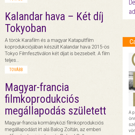
De
ad
Kalandar hava – Két díj
Tokyoban
A török Karafilm és a magyar Katapultfilm
C
koprodukciójában készült Kalandar hava 2015-ös
Tokyo Filmfesztiválon két díjat is bezsebelt. A film
teljes…
TOVÁBB
Magyar-francia
filmkoprodukciós
megállapodás született
A p
önr
Magyar-francia kormányközi filmkoprodukciós
szé
megállapodást írt alá Balog Zoltán, az emberi
vör