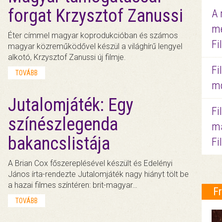
forgat Krzysztof Zanussi
A 
me
Éter címmel magyar koprodukcióban és számos
Fi
magyar közreműködővel készül a világhírű lengyel
alkotó, Krzysztof Zanussi új filmje.
Fi
TOVÁBB
mo
Jutalomjáték: Egy
Fi
színészlegenda
ma
bakancslistája
Fi
A Brian Cox főszereplésével készült és Edelényi
János írta-rendezte Jutalomjáték nagy hiányt tölt be
a hazai filmes színtéren: brit-magyar…
F
TOVÁBB