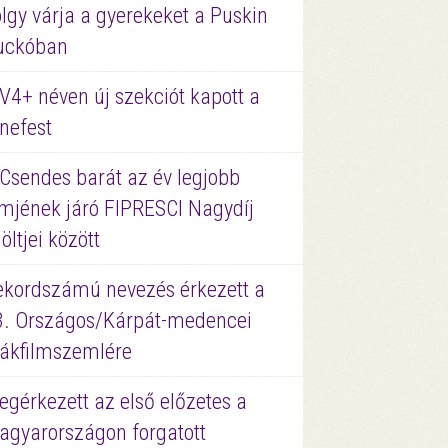
lgy várja a gyerekeket a Puskin
uckóban
V4+ néven új szekciót kapott a
nefest
 Csendes barát az év legjobb
lmjének járó FIPRESCI Nagydíj
löltjei között
ekordszámú nevezés érkezett a
3. Országos/Kárpát-medencei
iákfilmszemlére
gérkezett az első előzetes a
agyarországon forgatott