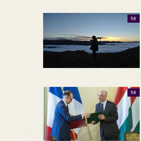
hír
hír