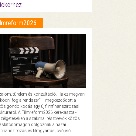
ickerhez
ilmreform2026
zalom, türelem és konzultáció. Ha ez megvan,
ödni fog a rendszer” – megkezdődött a
ös gondolkodás egy új filmfinanszírozási
uktúráról. A Filmreform2026 kerekasztal-
zélgetéseken a szakmai résztvevők közös
vaslatcsomagon dolgoznak a hazai
mfinanszírozás és filmgyártás jövőjéről.