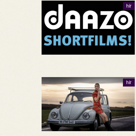
hír
hír