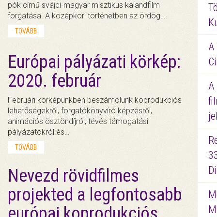
pók című svájci-magyar misztikus kalandfilm
Tö
forgatása. A középkori történetben az ördög…
K
TOVÁBB
A 
Európai pályázati körkép:
Ci
2020. február
A
fi
Februári körképünkben beszámolunk koprodukciós
lehetőségekről, forgatókönyvíró képzésről,
je
animációs ösztöndíjról, tévés támogatási
pályázatokról és…
R
TOVÁBB
3
D
Nevezd rövidfilmes
projekted a legfontosabb
Me
M
európai koprodukciós