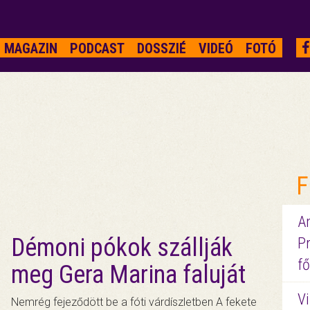
MAGAZIN
PODCAST
DOSSZIÉ
VIDEÓ
FOTÓ
F
A
Démoni pókok szállják
P
fő
meg Gera Marina faluját
Vi
Nemrég fejeződött be a fóti várdíszletben A fekete