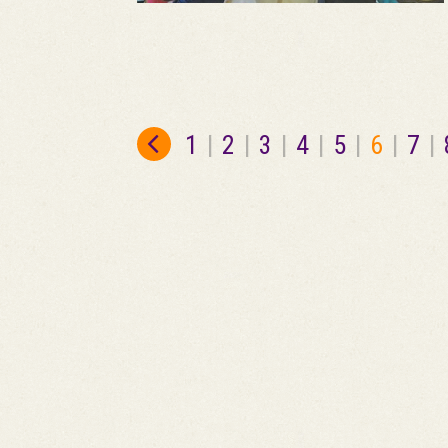
1
|
2
|
3
|
4
|
5
|
6
|
7
|