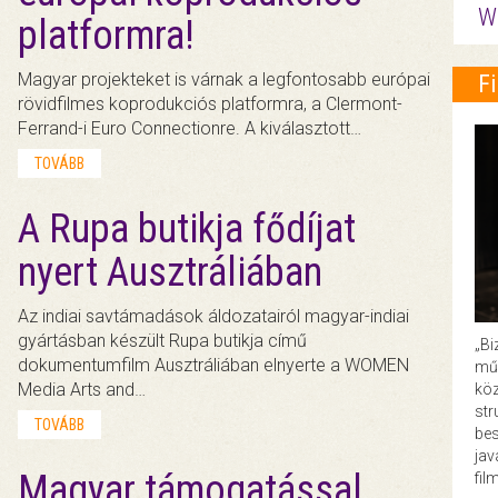
W
platformra!
Magyar projekteket is várnak a legfontosabb európai
F
rövidfilmes koprodukciós platformra, a Clermont-
Ferrand-i Euro Connectionre. A kiválasztott…
TOVÁBB
A Rupa butikja fődíjat
nyert Ausztráliában
Az indiai savtámadások áldozatairól magyar-indiai
gyártásban készült Rupa butikja című
„Bi
dokumentumfilm Ausztráliában elnyerte a WOMEN
műk
Media Arts and…
köz
str
TOVÁBB
bes
ja
Magyar támogatással
fil