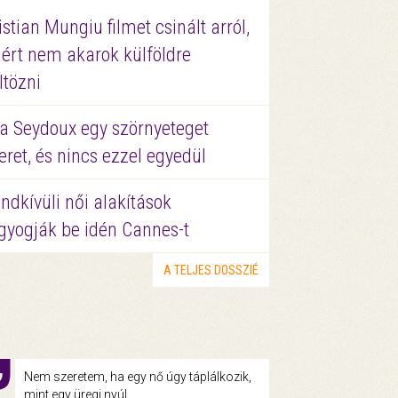
istian Mungiu filmet csinált arról,
ért nem akarok külföldre
ltözni
a Seydoux egy szörnyeteget
eret, és nincs ezzel egyedül
ndkívüli női alakítások
gyogják be idén Cannes-t
A TELJES DOSSZIÉ
Nem szeretem, ha egy nő úgy táplálkozik,
mint egy üregi nyúl.