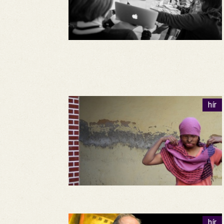
hír
hír