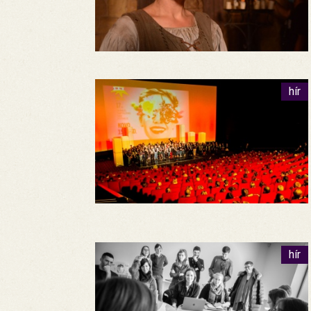
hír
hír