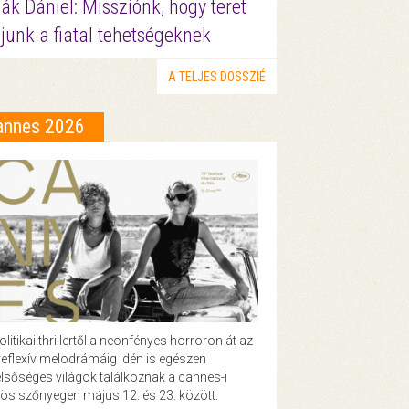
ák Dániel: Missziónk, hogy teret
junk a fiatal tehetségeknek
A TELJES DOSSZIÉ
annes 2026
olitikai thrillertől a neonfényes horroron át az
eflexív melodrámáig idén is egészen
lsőséges világok találkoznak a cannes-i
ös szőnyegen május 12. és 23. között.