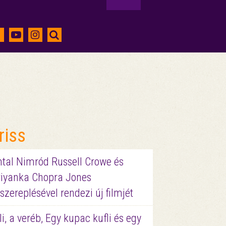
riss
ntal Nimród Russell Crowe és
riyanka Chopra Jones
szereplésével rendezi új filmjét
li, a veréb, Egy kupac kufli és egy