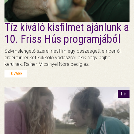
Tíz kiváló kisfilmet ajánlunk a
10. Friss Hús programjából
Szívmelengető szerelmesfilm egy összeégett emberről,
erdei thriller két kukkoló vadászról, akik nagy bajba
kerülnek, Rainer-Micsinyei Nóra pedig az…
TOVÁBB
hír