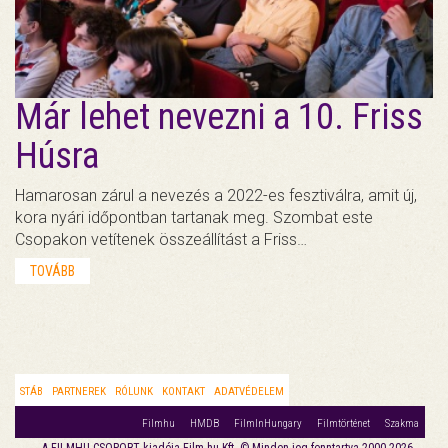
Már lehet nevezni a 10. Friss
Húsra
Hamarosan zárul a nevezés a 2022-es fesztiválra, amit új,
kora nyári időpontban tartanak meg. Szombat este
Csopakon vetítenek összeállítást a Friss…
TOVÁBB
STÁB
PARTNEREK
RÓLUNK
KONTAKT
ADATVÉDELEM
Filmhu
HMDB
FilmInHungary
Filmtörténet
Szakma