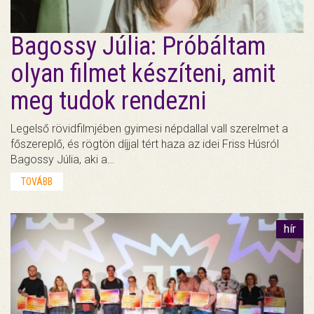
Bagossy Júlia: Próbáltam
olyan filmet készíteni, amit
meg tudok rendezni
Legelső rövidfilmjében gyimesi népdallal vall szerelmet a
főszereplő, és rögtön díjjal tért haza az idei Friss Húsról
Bagossy Júlia, aki a…
TOVÁBB
hír