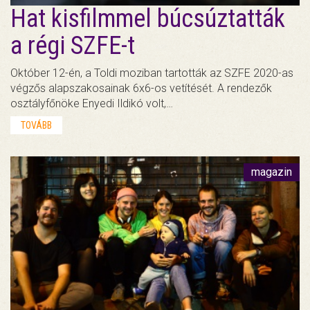
Hat kisfilmmel búcsúztatták
a régi SZFE-t
Október 12-én, a Toldi moziban tartották az SZFE 2020-as
végzős alapszakosainak 6x6-os vetítését. A rendezők
osztályfőnöke Enyedi Ildikó volt,…
TOVÁBB
magazin