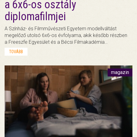
a 6x6-os osztály
diplomafilmjei
A Színház- és Filmművészeti Egyetem modellváltást
megelőző utolsó 6x6-os évfolyama, akik később részben
a Freeszfe Egyesület és a Bécsi Filmakadémia…
TOVÁBB
magazin