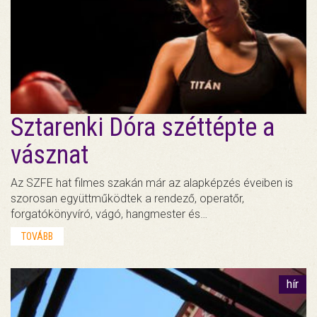
Sztarenki Dóra széttépte a
vásznat
Az SZFE hat filmes szakán már az alapképzés éveiben is
szorosan együttműködtek a rendező, operatőr,
forgatókönyvíró, vágó, hangmester és…
TOVÁBB
hír