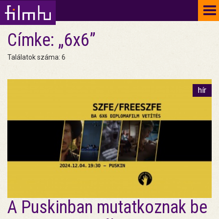
To
na
Címke: „6x6”
Találatok száma: 6
hír
A Puskinban mutatkoznak be