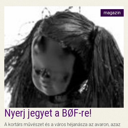
magazin
Nyerj jegyet a BØF-re!
A kortárs művészet és a város héjanásza az avaron, azaz