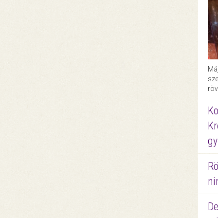
Máj
sze
röv
Ko
Kr
gy
Rö
ni
De