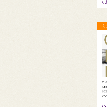
ad
C
A p
önr
szé
vör
Cr