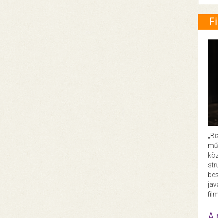
F
„Bi
műk
köz
str
bes
ja
fil
A 