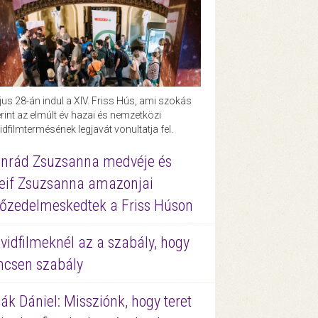
us 28-án indul a XIV. Friss Hús, ami szokás
rint az elmúlt év hazai és nemzetközi
idfilmtermésének legjavát vonultatja fel.
nrád Zsuzsanna medvéje és
eif Zsuzsanna amazonjai
őzedelmeskedtek a Friss Húson
vidfilmeknél az a szabály, hogy
ncsen szabály
ák Dániel: Missziónk, hogy teret