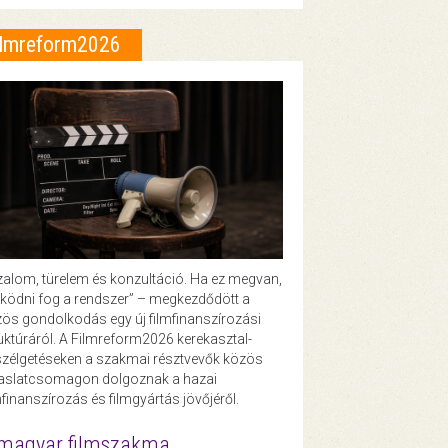
ilmreform2026
zalom, türelem és konzultáció. Ha ez megvan,
ödni fog a rendszer” – megkezdődött a
ös gondolkodás egy új filmfinanszírozási
uktúráról. A Filmreform2026 kerekasztal-
zélgetéseken a szakmai résztvevők közös
vaslatcsomagon dolgoznak a hazai
mfinanszírozás és filmgyártás jövőjéről.
magyar filmszakma