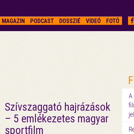
MAGAZIN
PODCAST
DOSSZIÉ
VIDEÓ
FOTÓ
F
A
Szívszaggató hajrázások
fi
je
– 5 emlékezetes magyar
sportfilm
R