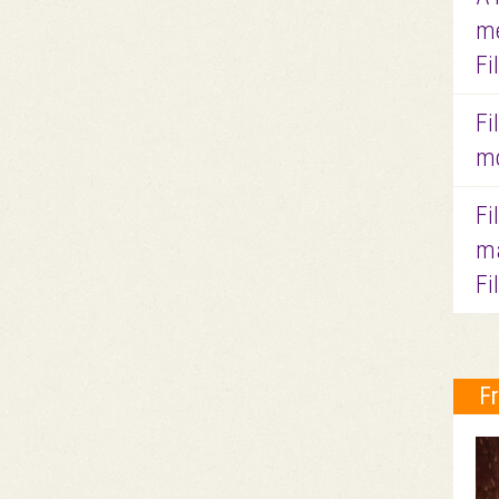
me
Fi
Fi
mo
Fi
ma
Fi
F