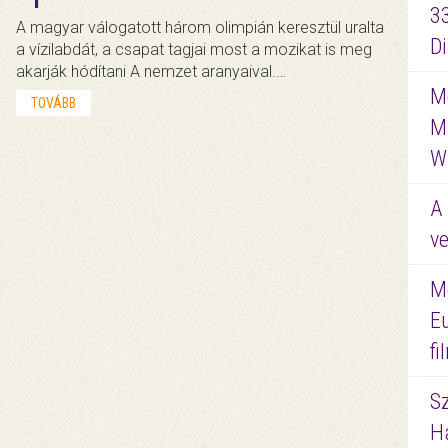
3
A magyar válogatott három olimpián keresztül uralta
D
a vízilabdát, a csapat tagjai most a mozikat is meg
akarják hódítani A nemzet aranyaival.…
Me
TOVÁBB
M
W
A 
ve
M
E
f
S
Ha