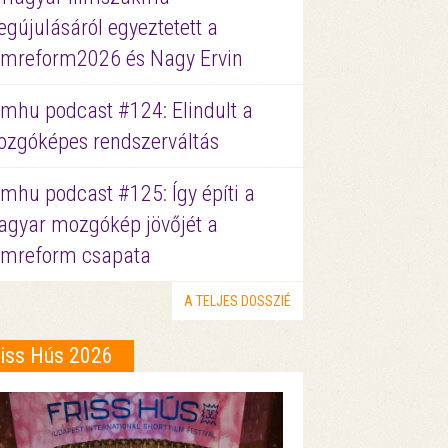
gújulásáról egyeztetett a
lmreform2026 és Nagy Ervin
lmhu podcast #124: Elindult a
zgóképes rendszerváltás
lmhu podcast #125: Így építi a
gyar mozgókép jövőjét a
lmreform csapata
A TELJES DOSSZIÉ
riss Hús 2026