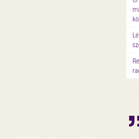
mi
kö
Lé
sz
Re
ra