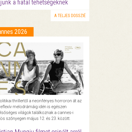
junk a fiatal tehetségeknek
A TELJES DOSSZIÉ
annes 2026
olitikai thrillertől a neonfényes horroron át az
eflexív melodrámáig idén is egészen
lsőséges világok találkoznak a cannes-i
ös szőnyegen május 12. és 23. között.
istian Mungiu filmet csinált arról,