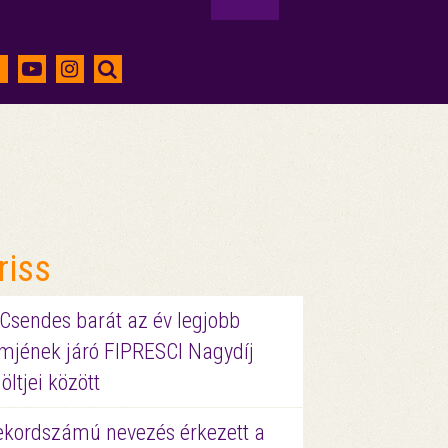
riss
 Csendes barát az év legjobb
lmjének járó FIPRESCI Nagydíj
löltjei között
ekordszámú nevezés érkezett a