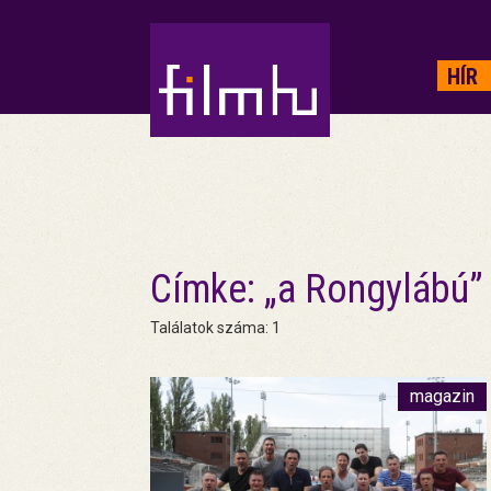
HIRDETÉS
HÍR
Címke: „a Rongylábú”
Találatok száma: 1
magazin