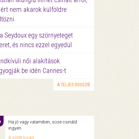
ért nem akarok külföldre
ltözni
a Seydoux egy szörnyeteget
eret, és nincs ezzel egyedül
ndkívüli női alakítások
gyogják be idén Cannes-t
A TELJES DOSSZIÉ
Ha jó vagy valamiben, sose csináld
ingyen.
A sötét lovag