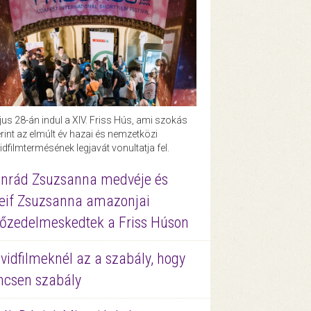
us 28-án indul a XIV. Friss Hús, ami szokás
rint az elmúlt év hazai és nemzetközi
idfilmtermésének legjavát vonultatja fel.
nrád Zsuzsanna medvéje és
eif Zsuzsanna amazonjai
őzedelmeskedtek a Friss Húson
vidfilmeknél az a szabály, hogy
ncsen szabály