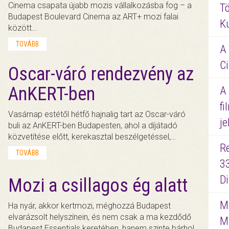
Cinema csapata újabb mozis vállalkozásba fog – a
Tö
Budapest Boulevard Cinema az ART+ mozi falai
K
között…
TOVÁBB
A 
Ci
Oscar-váró rendezvény az
AnKERT-ben
A
fi
Vasárnap estétől hétfő hajnalig tart az Oscar-váró
je
buli az AnKERT-ben Budapesten, ahol a díjátadó
közvetítése előtt, kerekasztal beszélgetéssel,…
R
TOVÁBB
3
D
Mozi a csillagos ég alatt
Me
Ha nyár, akkor kertmozi, méghozzá Budapest
elvarázsolt helyszínein, és nem csak a ma kezdődő
M
Budapest Essentials keretében, hanem szinte bárhol