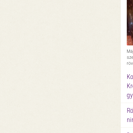
Máj
sze
röv
Ko
Kr
gy
Rö
ni