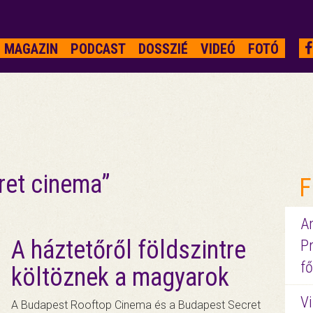
MAGAZIN
PODCAST
DOSSZIÉ
VIDEÓ
FOTÓ
ret cinema”
F
A
A háztetőről földszintre
P
fő
költöznek a magyarok
Vi
A Budapest Rooftop Cinema és a Budapest Secret