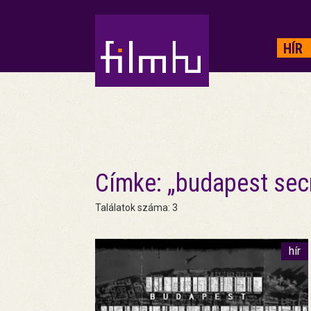
HIRDETÉS
HÍR
Címke: „budapest sec
Találatok száma: 3
hír