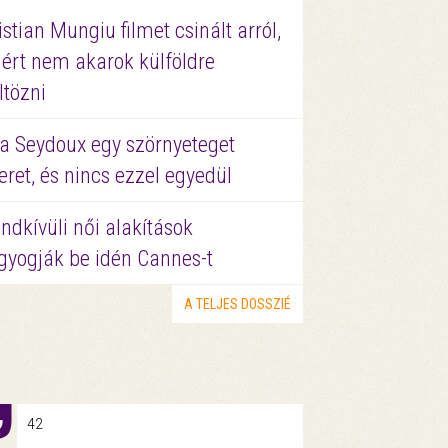
istian Mungiu filmet csinált arról,
ért nem akarok külföldre
ltözni
a Seydoux egy szörnyeteget
eret, és nincs ezzel egyedül
ndkívüli női alakítások
gyogják be idén Cannes-t
A TELJES DOSSZIÉ
42