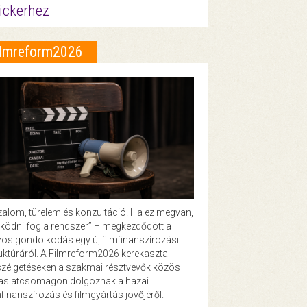
ickerhez
ilmreform2026
zalom, türelem és konzultáció. Ha ez megvan,
ödni fog a rendszer” – megkezdődött a
ös gondolkodás egy új filmfinanszírozási
uktúráról. A Filmreform2026 kerekasztal-
zélgetéseken a szakmai résztvevők közös
vaslatcsomagon dolgoznak a hazai
mfinanszírozás és filmgyártás jövőjéről.