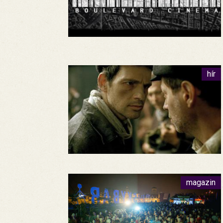
hír
magazin