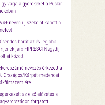
lgy várja a gyerekeket a Puskin
uckóban
V4+ néven új szekciót kapott a
nefest
 Csendes barát az év legjobb
lmjének járó FIPRESCI Nagydíj
löltjei között
ekordszámú nevezés érkezett a
3. Országos/Kárpát-medencei
iákfilmszemlére
gérkezett az első előzetes a
agyarországon forgatott