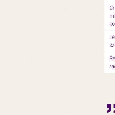
Cr
mi
kö
Lé
sz
Re
ra