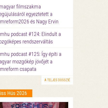
magyar filmszakma
gújulásáról egyeztetett a
lmreform2026 és Nagy Ervin
lmhu podcast #124: Elindult a
zgóképes rendszerváltás
lmhu podcast #125: Így építi a
gyar mozgókép jövőjét a
lmreform csapata
A TELJES DOSSZIÉ
riss Hús 2026