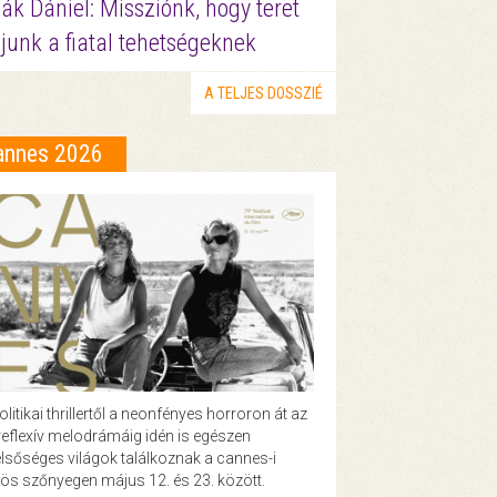
ák Dániel: Missziónk, hogy teret
junk a fiatal tehetségeknek
A TELJES DOSSZIÉ
annes 2026
olitikai thrillertől a neonfényes horroron át az
eflexív melodrámáig idén is egészen
lsőséges világok találkoznak a cannes-i
ös szőnyegen május 12. és 23. között.