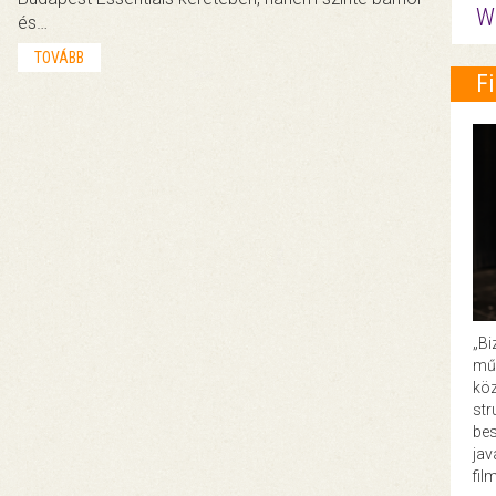
W
és…
TOVÁBB
F
„Bi
műk
köz
str
bes
ja
fil