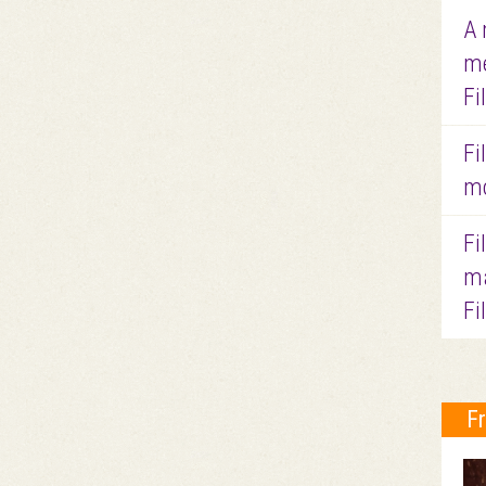
A 
me
Fi
Fi
mo
Fi
ma
Fi
F