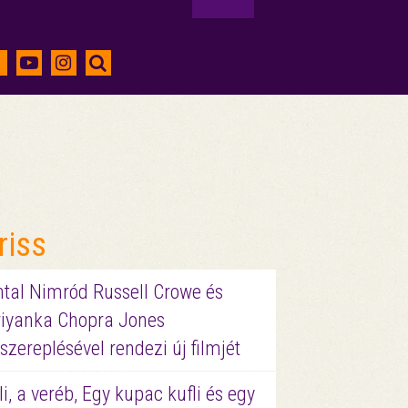
riss
ntal Nimród Russell Crowe és
riyanka Chopra Jones
szereplésével rendezi új filmjét
li, a veréb, Egy kupac kufli és egy