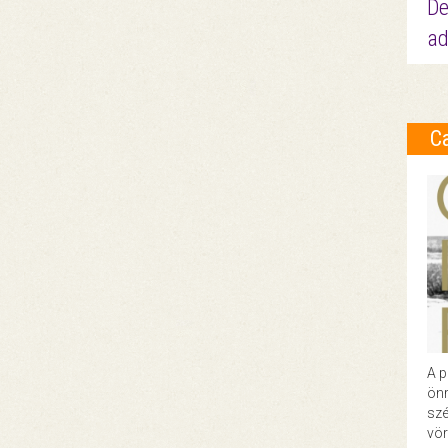
De
ad
C
A p
önr
szé
vör