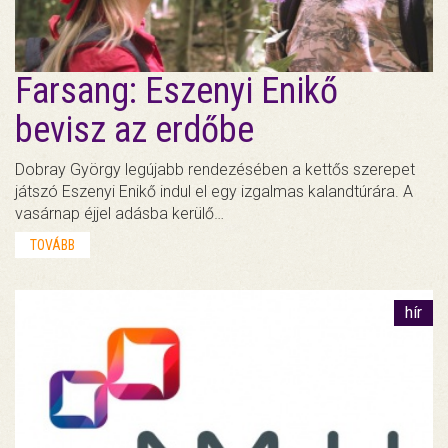
Farsang: Eszenyi Enikő
bevisz az erdőbe
Dobray György legújabb rendezésében a kettős szerepet
játszó Eszenyi Enikő indul el egy izgalmas kalandtúrára. A
vasárnap éjjel adásba kerülő…
TOVÁBB
hír