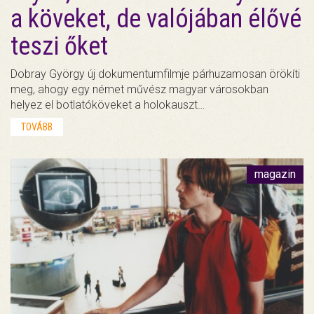
a köveket, de valójában élővé
teszi őket
Dobray György új dokumentumfilmje párhuzamosan örökíti
meg, ahogy egy német művész magyar városokban
helyez el botlatóköveket a holokauszt…
TOVÁBB
magazin