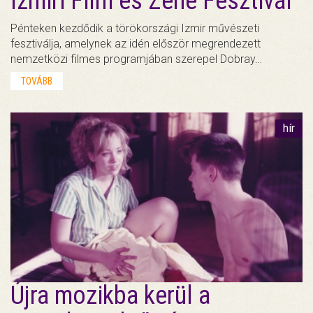
Izmiri Film és Zene Fesztivál
Pénteken kezdődik a törökországi Izmir művészeti
fesztiválja, amelynek az idén először megrendezett
nemzetközi filmes programjában szerepel Dobray…
TOVÁBB
hír
Újra mozikba kerül a