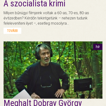
A szocialista krimi
Milyen bűnügyi filmjeink voltak a 60-as, 70-es, 80-as
évtizedben? Kérdőn tekintgetünk – nehezen tudunk
feleleveníteni ilyet –, esetleg mosolyra…
TOVÁBB
hír
Meghalt Dobray György