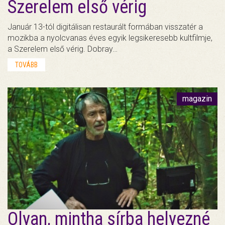
Szerelem első vérig
Január 13-tól digitálisan restaurált formában visszatér a
mozikba a nyolcvanas éves egyik legsikeresebb kultfilmje,
a Szerelem első vérig. Dobray…
TOVÁBB
magazin
Olyan, mintha sírba helyezné