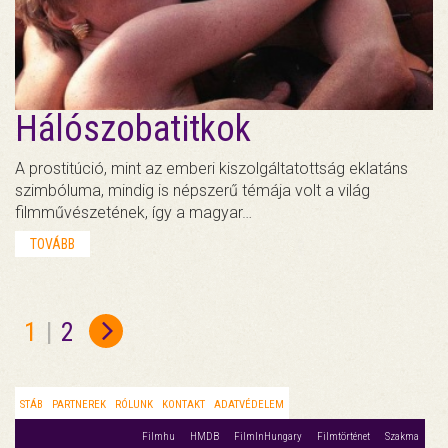
Hálószobatitkok
A prostitúció, mint az emberi kiszolgáltatottság eklatáns
szimbóluma, mindig is népszerű témája volt a világ
filmművészetének, így a magyar…
TOVÁBB
1
|
2
STÁB
PARTNEREK
RÓLUNK
KONTAKT
ADATVÉDELEM
Filmhu
HMDB
FilmInHungary
Filmtörténet
Szakma