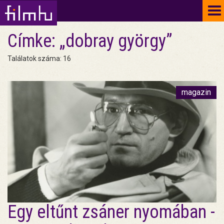
To
na
Címke: „dobray györgy”
Találatok száma: 16
magazin
Egy eltűnt zsáner nyomában -